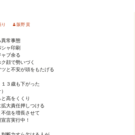
記事（51）～
カイブ（２）
アーカイブ（２）
アーカイブ（２
クレット
学位論文
アーカイブ（３）
2019/07/17～12/3
記事（101）～
語り
阪野 貢
カイブ（３）
アーカイブ（３）
アーカイブ（３
論文
アーカイブ（４）
2020/01/01～12/3
記事（151）～
る異常事態
バシャ印刷
カイブ（４）
アーカイブ（４）
アーカイブ（４
福祉セミナー
講演録
アーカイブ（５）
2021/01/01～12/3
ジャブ余る
記事（201）～
ホク顔で勢いづく
カイブ（５）
アーカイブ（５）
アーカイブ（５
フツと不安が頭をもたげる
業績
その他
2022/01/01～03/1
・１３歳も下がった
計）
らと高をくくり
に拡大責任押しつける
と不信を増長させて
態宣言実行中！
 判断力すら欠ける人が