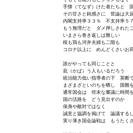
手懐（てなず）けた者たちと 
その甘さと鈍感さに 世論は大
内閣支持率３３％ 不支持率５
もう無理だと ダメ押しされた
いまさら巻き返しは難しい
桜も鶏も河井夫婦も二階も
コロナ以上に めんどくさいお
誰がやっても同じことと
庇（かば）う人もいるだろう
統治能力低い指導者の下 英断
まざまざといのちを晒し 国難
通常国会は 些末な審議に時間
国の活路を どう見出すのか
保身や敵対ではなく
誠意と協調を掲げて 論議する
実り薄き国会論戦は もうたく