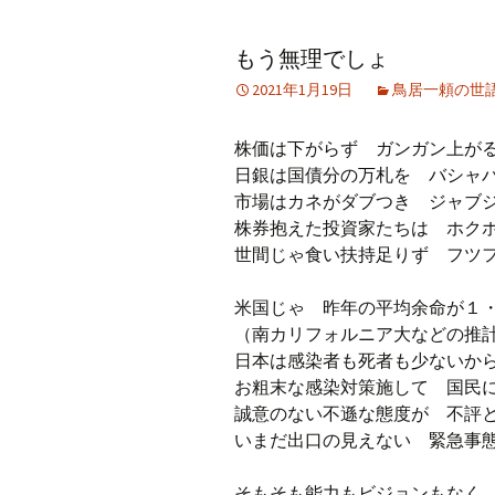
アーカイブ（２）
アーカイブ（２）
アー
もう無理でしょ
記事（51）～
論文
ブッ
2021年1月19日
鳥居一頼の世
アーカイブ（３）
アーカイブ（３）
アー
記事（101）～
老爺心お節介情報
論文
株価は下がらず ガンガン上が
アーカイブ（４）
日銀は国債分の万札を バシャ
アーカイブ（４）
アー
記事（151）～
講演録
社会
市場はカネがダブつき ジャブ
株券抱えた投資家たちは ホク
アーカイブ（５）
アーカイブ（５）
アー
世間じゃ食い扶持足りず フツ
記事（201）～
四国遍路紀行文
研究
米国じゃ 昨年の平均余命が１
（南カリフォルニア大などの推
日本は感染者も死者も少ないか
お粗末な感染対策施して 国民
誠意のない不遜な態度が 不評
いまだ出口の見えない 緊急事
そもそも能力もビジョンもなく