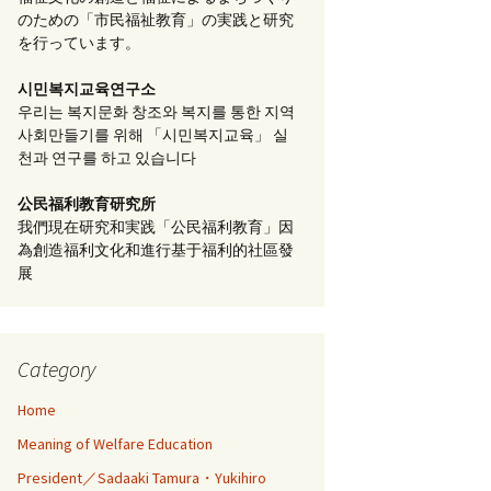
のための「市民福祉教育」の実践と研究
を行っています。
시민복지교육연구소
우리는 복지문화 창조와 복지를 통한 지역
사회만들기를 위해 「시민복지교육」 실
천과 연구를 하고 있습니다
公民福利教育
研究所
我們現在研究和実践「公民福利教育」因
為創造福利文化和進行基于福利的社區發
展
Category
Home
Meaning of Welfare Education
President／Sadaaki Tamura・Yukihiro