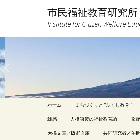
コ
市民福祉教育研究所
ン
テ
Institute for Citizen Welfare Ed
ン
ツ
へ
ス
キ
ッ
プ
ホーム
まちづくりと “ふくし教育 ”
雑感
大橋謙策の福祉教育論
阪野
アーカイブ（１）
大橋文庫／阪野文庫
アーカイブ（１）
共同研究者／年
アー
記事（1）～
著書
著書