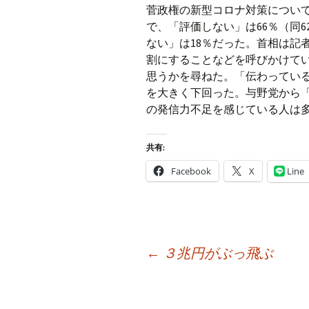
菅政権の新型コロナ対策について
で、「評価しない」は66％（同
ない」は18％だった。首相は記
割にすることなどを呼びかけて
思うかを尋ねた。「伝わっている
を大きく下回った。与野党から
の発信力不足を感じている人は多い
共有:
Facebook
X
Line
投
←
３兆円がぶっ飛ぶ
稿
ナ
ビ