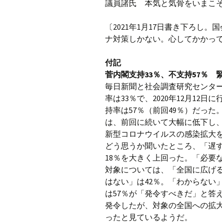
議員諸氏 本気と気骨をいまこ
〔2021年1月17日書き下ろし
ナ対策しかない。心してかかっ
付記
菅内閣支持33％、不支持57％ 
毎日新聞と社会調査研究センター
率は33％で、2020年12月12
持率は57％（前回49％）だった
は、前回に続いて大幅に低下し
新型コロナウイルスの感染拡大
どう思うか聞いたところ、「遅す
18％を大きく上回った。「必要
対象については、「全国に広げる
はない」は42％。「わからない
は57％が「発令すべきだ」と答
発令したが、対象の全国への拡
ったと見ているようだ。