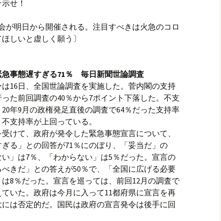
そ示せ！
。国会が明日から開催される。注目すべきは火急のコロ
てほしいと虚しく願う〕
緊急事態遅すぎる71％ 毎日新聞世論調査
は16日、全国世論調査を実施した。菅内閣の支持
日に行った前回調査の40％から7ポイント下落した。不支
。20年9月の政権発足直後の調査で64％だった支持率
、不支持率が上回っている。
を受けて、政府が発令した緊急事態宣言について、
ぎる」との回答が71％にのぼり、「妥当だ」の
ない」は7％、「わからない」は5％だった。宣言の
べきだ」との答えが50％で、「全国に広げる必要
」は8％だった。宣言を巡っては、前回12月の調査で
えていた。政府は今月に入って11都府県に宣言を再
大には否定的だ。国民は政府の宣言発令は後手に回