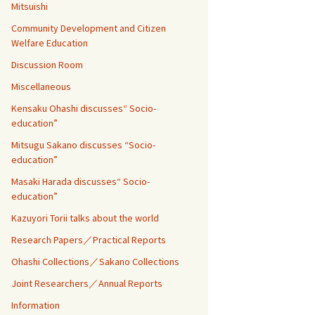
Mitsuishi
Community Development and Citizen
Welfare Education
Discussion Room
Miscellaneous
Kensaku Ohashi discusses“ Socio-
education”
Mitsugu Sakano discusses “Socio-
education”
Masaki Harada discusses“ Socio-
education”
Kazuyori Torii talks about the world
Research Papers／Practical Reports
Ohashi Collections／Sakano Collections
Joint Researchers／Annual Reports
Information