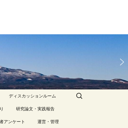
検
ディスカッションルーム
索:
り
アーカイブ（１）
研究論文・実践報告
記事（1）～
）
者アンケート
アーカイブ（１）
運営・管理
アーカイブ（２）
研究論文