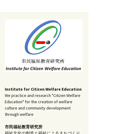
記事（51）～
）
アーカイブ（２）
1
アーカイブ（３）
研究ノート
記事（101）～
）
アーカイブ（３）
1
アーカイブ（４）
調査報告
記事（151）～
）
アーカイブ（４）
1
アーカイブ（５）
実践報告
記事（201）～
）
アーカイブ（５）
5
コラム
Institute for Citizen Welfare Education
We practice and research "Citizen Welfare
Education" for the creation of welfare
culture and community development
through welfare
市民福祉教育研究所
福祉文化の創造と福祉によるまちづくり