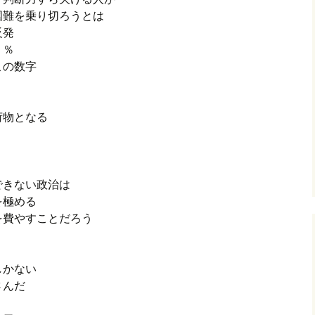
国難を乗り切ろうとは
反発
７％
この数字
荷物となる
できない政治は
を極める
を費やすことだろう
しかない
さんだ