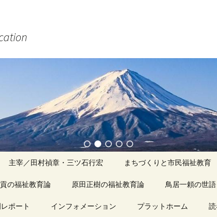
ucation
主宰／田村禎章・三ツ石行宏
まちづくりと市民福祉教育
貢の福祉教育論
原田正樹の福祉教育論
アーカイブ（１）
鳥居一頼の世語
記事（1）～
間レポート
カイブ（１）
インフォメーション
アーカイブ（１）
プラットホーム
アーカイブ（１
読
著書
アーカイブ（２）
「心守る詩」