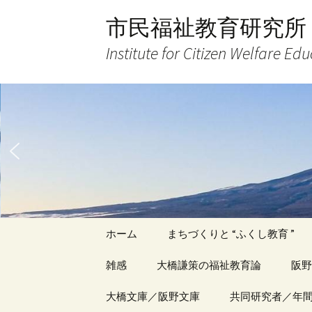
コ
市民福祉教育研究所
ン
テ
Institute for Citizen Welfare Ed
ン
ツ
へ
ス
キ
ッ
プ
ホーム
まちづくりと “ふくし教育 ”
雑感
大橋謙策の福祉教育論
阪野
アーカイブ（１）
大橋文庫／阪野文庫
アーカイブ（１）
共同研究者／年
アー
記事（1）～
著書
著書