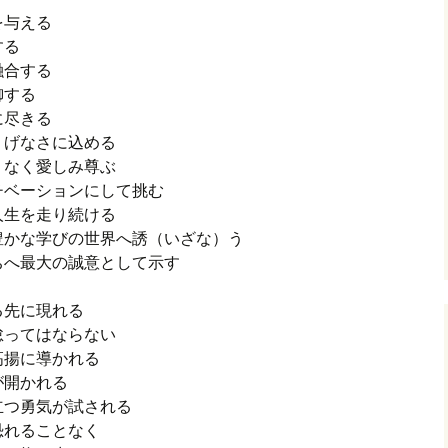
を与える
する
融合する
御する
に尽きる
りげなさに込める
りなく愛しみ尊ぶ
チベーションにして挑む
く人生を走り続ける
豊かな学びの世界へ誘（いざな）う
ちへ最大の誠意として示す
る先に現れる
怠ってはならない
高揚に導かれる
が開かれる
立つ勇気が試される
恐れることなく