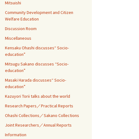
Mitsuishi
Community Development and Citizen
Welfare Education
Discussion Room
Miscellaneous
Kensaku Ohashi discusses“ Socio-
education”
Mitsugu Sakano discusses “Socio-
education”
Masaki Harada discusses“ Socio-
education”
Kazuyori Torii talks about the world
Research Papers／Practical Reports
Ohashi Collections／Sakano Collections
Joint Researchers／Annual Reports
Information