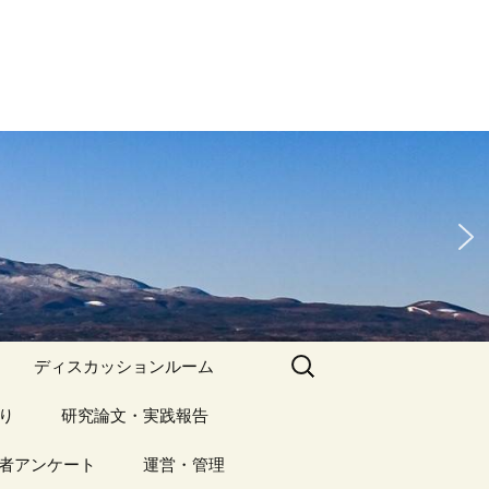
検
ディスカッションルーム
索:
り
アーカイブ（１）
研究論文・実践報告
記事（1）～
）
者アンケート
アーカイブ（１）
運営・管理
アーカイブ（２）
研究論文