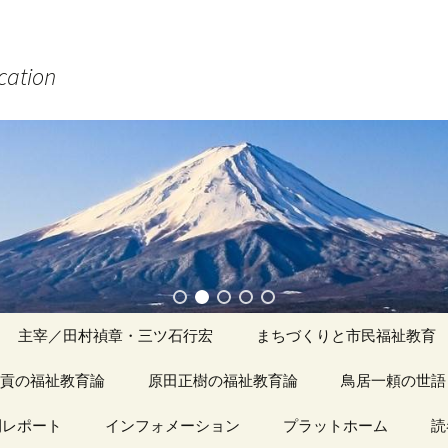
ucation
主宰／田村禎章・三ツ石行宏
まちづくりと市民福祉教育
貢の福祉教育論
原田正樹の福祉教育論
アーカイブ（１）
鳥居一頼の世語
記事（1）～
間レポート
カイブ（１）
インフォメーション
アーカイブ（１）
プラットホーム
アーカイブ（１
読
著書
アーカイブ（２）
「心守る詩」