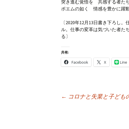
突き進む覚悟を 共感する者た
ポエムの如く 情感を豊かに躍
〔2020年12月13日書き下ろ
ル。仕事の変革は気づいた者た
る〕
共有:
Facebook
X
Line
投
←
コロナと失業と子ども
稿
ナ
ビ
ゲ