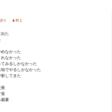
記事（51）～
カイブ（２）
アーカイブ（２）
アーカイブ（２
クレット
学位論文
アーカイブ（３）
2019/07/17～12/3
記事（101）～
語り
村上
カイブ（３）
アーカイブ（３）
アーカイブ（３
論文
アーカイブ（４）
2020/01/01～12/3
記事（151）～
に出た
た
カイブ（４）
アーカイブ（４）
アーカイブ（４
福祉セミナー
講演録
アーカイブ（５）
2021/01/01～12/3
記事（201）～
かめなかった
カイブ（５）
アーカイブ（５）
アーカイブ（５
くれなかった
業績
その他
2022/01/01～03/1
ってみるしかなかった
承知でやるしかなかった
が射してきた
改善
る才覚
る裁量