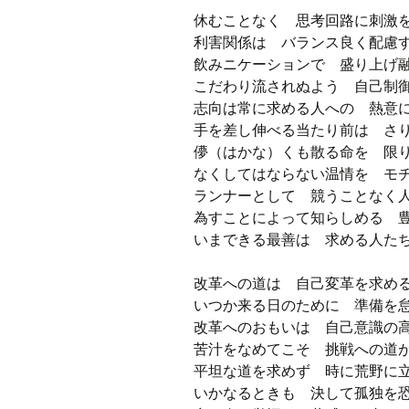
休むことなく 思考回路に刺激
利害関係は バランス良く配慮
飲みニケーションで 盛り上げ
こだわり流されぬよう 自己制
志向は常に求める人への 熱意
手を差し伸べる当たり前は さ
儚（はかな）くも散る命を 限
なくしてはならない温情を モ
ランナーとして 競うことな
為すことによって知らしめる 
いまできる最善は 求める人た
改革への道は 自己変革を求め
いつか来る日のために 準備を
改革へのおもいは 自己意識の
苦汁をなめてこそ 挑戦への道
平坦な道を求めず 時に荒野に
いかなるときも 決して孤独を