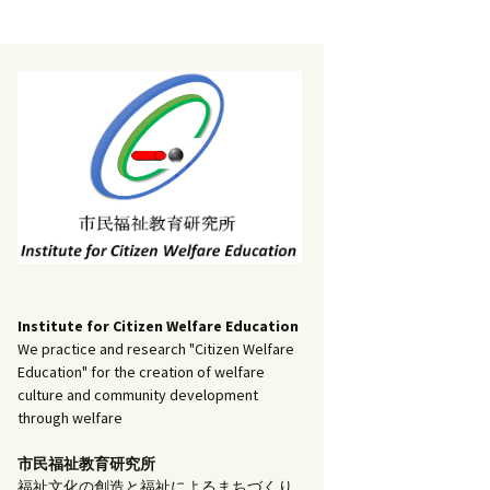
記事（51）～
）
アーカイブ（２）
1
アーカイブ（３）
研究ノート
記事（101）～
）
アーカイブ（３）
1
アーカイブ（４）
調査報告
記事（151）～
）
アーカイブ（４）
1
アーカイブ（５）
実践報告
記事（201）～
）
アーカイブ（５）
5
コラム
Institute for Citizen Welfare Education
We practice and research "Citizen Welfare
Education" for the creation of welfare
culture and community development
through welfare
市民福祉教育研究所
福祉文化の創造と福祉によるまちづくり