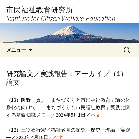
コ
市民福祉教育研究所
ン
Institute for Citizen Welfare Education
テ
ン
ツ
へ
検
ス
メニュー
索:
キ
ッ
プ
研究論文／実践報告：アーカイブ（1）
論文
（13）阪野 貢／「まちづくりと市民福祉教育」論の体
系化に向けて―「まちづくりと市民福祉教育」実践に関
する基礎知識メモ―／2024年5月1日／
本文
（12）三ツ石行宏／福祉教育の探究―歴史・理論・実践
―／2023年4月10日／
本文