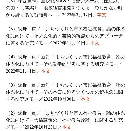
（6）寺谷篤志／過疎化 SDGs・社会システム（仕組み）
の力：〔本編〕―地域経営組織をつくる 杉しかない町
から誇りある智頭町へ―／2023年3月12日／
本文
（5）阪野 貢／「まちづくりと市民福祉教育」論の体系
化に向けて―その文化的・芸術的視点からのアプローチ
に関する研究メモ―／2022年11月10日／
本文
（4）阪野 貢／新訂「まちづくりと市民福祉教育」論の
体系化に向けて―その哲学的思考に関する研究メモ―／
2022年11月1日／
本文
（3）阪野 貢／新訂「まちづくりと市民福祉教育」論の
体系化に向けて―その本質に迫るいくつかの鍵概念に関
する研究メモ―／2022年10月30日／
本文
（2）阪野 貢／「まちづくりと市民福祉教育」論の体系
化に向けて―大橋謙策の「福祉教育原論」に関する研究
メモ―／2022年10月25日／
本文