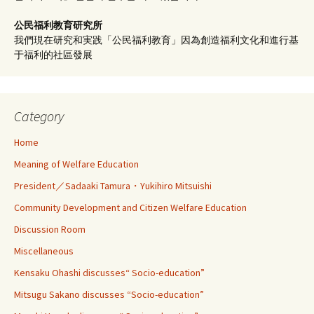
公民福利教育
研究所
我們現在研究和実践「公民福利教育」因為創造福利文化和進行基
于福利的社區發展
Category
Home
Meaning of Welfare Education
President／Sadaaki Tamura・Yukihiro Mitsuishi
Community Development and Citizen Welfare Education
Discussion Room
Miscellaneous
Kensaku Ohashi discusses“ Socio-education”
Mitsugu Sakano discusses “Socio-education”