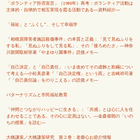
「ボランティア拒否宣言」（1986年）再考：ボランティア活動は
主体的・自律的で相互実現を図る活動である―資料紹介―
「福祉」と “ふくし” 、そして幸福学
「相模原障害者施設殺傷事件」の本質と正義：「見て見ぬふりを
する私」「見ぬふりをして見る私」、その「後ろめたさ」―神奈
川新聞取材班著『やまゆり園事件』読後メモ―
「自己決定」と「自己責任」：いま改めてその虚飾と欺瞞につい
て考える―小松美彦著『「自己決定権」という罠』と吉崎祥司著
『「自己責任論」をのりこえる』の読後メモ―
パターナリズムと市民福祉教育
「仲間とつながりハッピーに生きる」：「共感」とは心に人を住
まわせることである。その心に定員はない。―金森俊朗の「いの
ちの授業」を読む―
大橋謙策／大橋謙策研究 第２巻：老爺心お節介情報