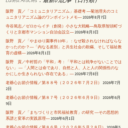
阪野 貢／「コミュニタリアニズム」基礎考 ―菊池理夫のコミ
ュニタリアニズム論のワンポイントメモ―
2026年8月7日
寺谷篤志／ゼロからイチ（創発）小さな大戦略―鳥取県智頭町づ
くりと京都市マンション自治会設立―
2026年8月3日
阪野 貢／「やまゆり園事件10年」：なぜ殺されなければならな
かったのか？―「内なる差別」と共生社会の欺瞞、そして福祉教
育の虚構―
2026年8月1日
阪野 貢／中村哲の「平和」考：「平和とは戦争がないことでは
ない」 ―「人間とは命であり、自然と人、人と人の関係性のな
かにしか生きられない存在である」―
2026年7月8日
老爺心お節介情報／第８８号（２０２６年７月２日）
2026年7月
2日
老爺心お節介情報／第８７号（２０２６年６月９日）
2026年6月
9日
阪野 貢／「まちづくりと市民福祉教育」の研究 ―その思想的
系譜と変革の実践原理―
2026年6月1日
老爺心お節介情報／第８６号（２０２６年５月２８日）
2026年5