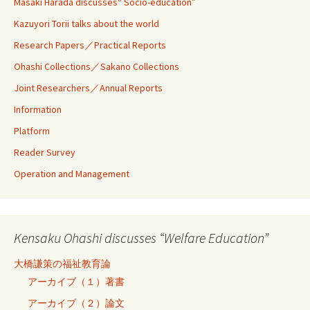
Masaki Harada discusses“ Socio-education”
Kazuyori Torii talks about the world
Research Papers／Practical Reports
Ohashi Collections／Sakano Collections
Joint Researchers／Annual Reports
Information
Platform
Reader Survey
Operation and Management
Kensaku Ohashi discusses “Welfare Education”
大橋謙策の福祉教育論
アーカイブ（１）著書
アーカイブ（２）論文