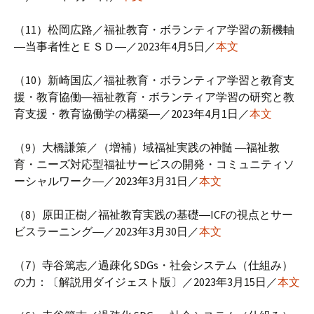
（11）松岡広路／福祉教育・ボランティア学習の新機軸
―当事者性とＥＳＤ―／2023年4月5日／
本文
（10）新崎国広／福祉教育・ボランティア学習と教育支
援・教育協働―福祉教育・ボランティア学習の研究と教
育支援・教育協働学の構築―／2023年4月1日／
本文
（9）大橋謙策／（増補）域福祉実践の神髄 ―福祉教
育・ニーズ対応型福祉サービスの開発・コミュニティソ
ーシャルワーク―／2023年3月31日／
本文
（8）原田正樹／福祉教育実践の基礎―ICFの視点とサー
ビスラーニング―／2023年3月30日／
本文
（7）寺谷篤志／過疎化 SDGs・社会システム（仕組み）
の力：〔解説用ダイジェスト版〕／2023年3月15日／
本文