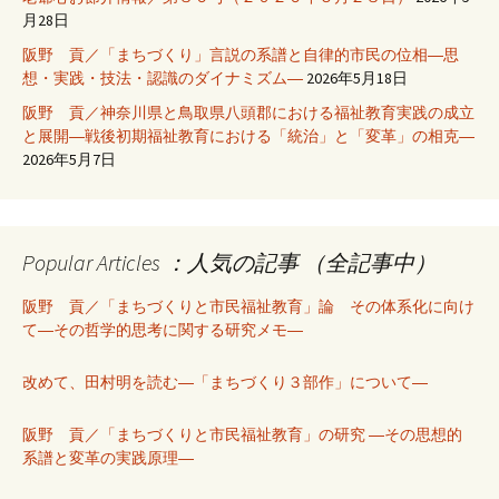
月28日
阪野 貢／「まちづくり」言説の系譜と自律的市民の位相―思
想・実践・技法・認識のダイナミズム―
2026年5月18日
阪野 貢／神奈川県と鳥取県八頭郡における福祉教育実践の成立
と展開―戦後初期福祉教育における「統治」と「変革」の相克―
2026年5月7日
Popular Articles ：人気の記事 （全記事中）
阪野 貢／「まちづくりと市民福祉教育」論 その体系化に向け
て―その哲学的思考に関する研究メモ―
改めて、田村明を読む―「まちづくり３部作」について―
阪野 貢／「まちづくりと市民福祉教育」の研究 ―その思想的
系譜と変革の実践原理―