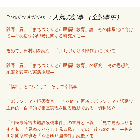
Popular Articles ：人気の記事 （全記事中）
阪野 貢／「まちづくりと市民福祉教育」論 その体系化に向け
て―その哲学的思考に関する研究メモ―
改めて、田村明を読む―「まちづくり３部作」について―
阪野 貢／「まちづくりと市民福祉教育」の研究 ―その思想的
系譜と変革の実践原理―
「福祉」と “ふくし” 、そして幸福学
「ボランティア拒否宣言」（1986年）再考：ボランティア活動は
主体的・自律的で相互実現を図る活動である―資料紹介―
「相模原障害者施設殺傷事件」の本質と正義：「見て見ぬふりを
する私」「見ぬふりをして見る私」、その「後ろめたさ」―神奈
川新聞取材班著『やまゆり園事件』読後メモ―