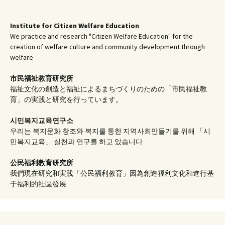
Institute for Citizen Welfare Education
We practice and research "Citizen Welfare Education" for the
creation of welfare culture and community development through
welfare
市民福祉教育研究所
福祉文化の創造と福祉によるまちづくりのための「市民福祉教
育」の実践と研究を行っています。
시민복지교육연구소
우리는 복지문화 창조와 복지를 통한 지역사회만들기를 위해 「시
민복지교육」 실천과 연구를 하고 있습니다
公民福利教育
研究所
我們現在研究和実践「公民福利教育」因為創造福利文化和進行基
于福利的社區發展