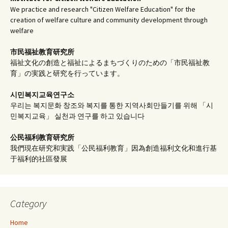
We practice and research "Citizen Welfare Education" for the
creation of welfare culture and community development through
welfare
市民福祉教育研究所
福祉文化の創造と福祉によるまちづくりのための「市民福祉教
育」の実践と研究を行っています。
시민복지교육연구소
우리는 복지문화 창조와 복지를 통한 지역사회만들기를 위해 「시
민복지교육」 실천과 연구를 하고 있습니다
公民福利教育
研究所
我們現在研究和実践「公民福利教育」因為創造福利文化和進行基
于福利的社區發展
Category
Home