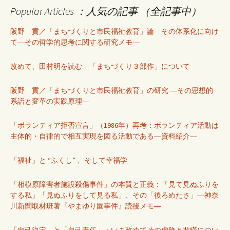
Popular Articles ：人気の記事 （全記事中）
阪野 貢／「まちづくりと市民福祉教育」論 その体系化に向け
て―その哲学的思考に関する研究メモ―
改めて、田村明を読む―「まちづくり３部作」について―
阪野 貢／「まちづくりと市民福祉教育」の研究 ―その思想的
系譜と変革の実践原理―
「ボランティア拒否宣言」（1986年）再考：ボランティア活動は
主体的・自律的で相互実現を図る活動である―資料紹介―
「福祉」と “ふくし” 、そして幸福学
「相模原障害者施設殺傷事件」の本質と正義：「見て見ぬふりを
する私」「見ぬふりをして見る私」、その「後ろめたさ」―神奈
川新聞取材班著『やまゆり園事件』読後メモ―
「自己決定」と「自己責任」：いま改めてその虚飾と欺瞞につい