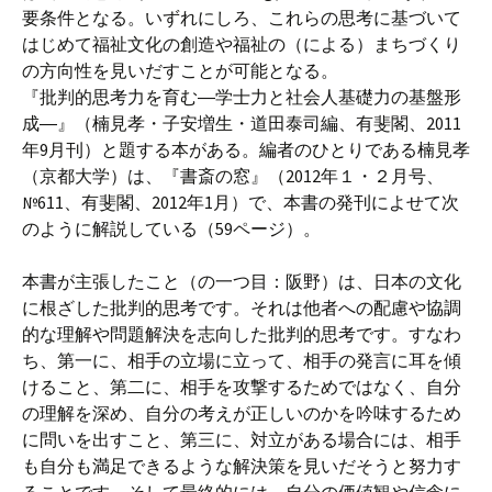
要条件となる。いずれにしろ、これらの思考に基づいて
はじめて福祉文化の創造や福祉の（による）まちづくり
の方向性を見いだすことが可能となる。
『批判的思考力を育む―学士力と社会人基礎力の基盤形
成―』（楠見孝・子安増生・道田泰司編、有斐閣、2011
年9月刊）と題する本がある。編者のひとりである楠見孝
（京都大学）は、『書斎の窓』（2012年１・２月号、
№611、有斐閣、2012年1月）で、本書の発刊によせて次
のように解説している（59ページ）。
本書が主張したこと（の一つ目：阪野）は、日本の文化
に根ざした批判的思考です。それは他者への配慮や協調
的な理解や問題解決を志向した批判的思考です。すなわ
ち、第一に、相手の立場に立って、相手の発言に耳を傾
けること、第二に、相手を攻撃するためではなく、自分
の理解を深め、自分の考えが正しいのかを吟味するため
に問いを出すこと、第三に、対立がある場合には、相手
も自分も満足できるような解決策を見いだそうと努力す