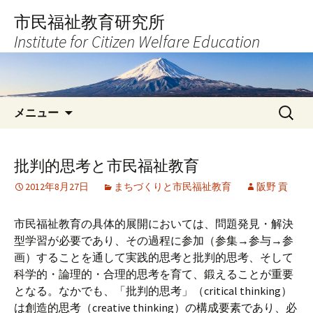
コ
市民福祉教育研究所
ン
Institute for Citizen Welfare Education
テ
ン
ツ
へ
検
ス
メニュー
索:
キ
ッ
プ
批判的思考と市民福祉教育
2012年8月27日
まちづくりと市民福祉教育
阪野 貢
市民福祉教育の具体的展開においては、問題発見・解決
型学習が必要であり、その過程に参加（参集→参与→参
画）することを通して実践的思考と批判的思考、そして
科学的・論理的・合理的思考を育て、鍛えることが重要
となる。なかでも、「批判的思考」（critical thinking）
は創造的思考（creative thinking）の構成要素であり、必