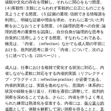
値観や文化の存在を理解し、それらに関心をもつ態度。
(４)客観性 : 主観にとらわれず客観的に公正にものごとを
見ようとする態度。 (５)証拠の重視 : 信頼できる情報源を
利用し、明確な証拠や理由を求め、それらに基づいた判
断をおこなおうとする態度。 (６)論理的思考への自覚 : 論
理的思考の重要性を認識し、自分自身が論理的な思考を
自覚的に活用しようとする態度。すなわちこれである。
楠見は、「内省」（reflection）なかでも成人期の学習に
おける、批判的思考に基づく「内省」について、次のよ
うに述べている（231ページ）。
成人は、仕事における複雑で変化する状況に対応し、内
省しながら柔軟に対応をする内省的実践（リフレクティ
ブ・プラクティス：reflective practice）が必要である。
内省的実践とは、実践を進めながら、意識的・体系的に
状況や経験を振り返り、行動を適切に調整して、批判的
洞察を深めることである。さらに、内省を伴うよく考え
られた練習は熟達化を促進する。内省には、
振り返り的
省察
として、体験を解釈して深い洞察を得ることと、
見