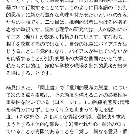
ることです。そして最終的には、自分の価値観や信念に
基づいて行動することです。このように日本語の「批判
的思考」に新たな豊かな意味を持たせたいというのが私
たちの主張です。二つ目は、批判的思考における内省的
思考の重視です。認知心理学の研究では、人の認知のバ
イアス（偏り）が数多く指摘されています。すなわち、
相手を攻撃するのではなく、自分の認識にバイアスが生
じうることに自覚的になり、バイアスが生じていないか
を内省することが批判的思考の大事な側面だからです。
私たちの目的は、家庭や学校や職場を批判的思考が出来
る場にすることです。
楠見はまた、『同上書』で「批判的思考の態度」につい
て次の６点を提唱し、その態度を備えることの必要性や
重要性を説いている（11ページ）。 (１)熟慮的態度 : 情報
を鵜呑みにせず、じっくり立ち止まって考える態
度。 (２)探究心 : さまざまな情報や知識、選択肢を求め
ようとする主体的な態度。 (３)開かれた心 : 自分の知っ
ていることが有限であることを自覚し、異なる意見・価