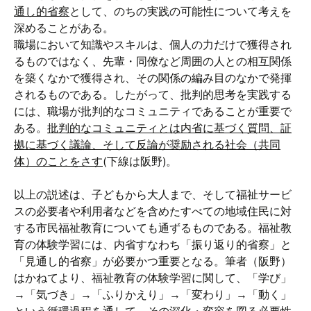
通し的省察
として、のちの実践の可能性について考えを
深めることがある。
職場において知識やスキルは、個人の力だけで獲得され
るものではなく、先輩・同僚など周囲の人との相互関係
を築くなかで獲得され、その関係の編み目のなかで発揮
されるものである。したがって、批判的思考を実践する
には、職場が批判的なコミュニティであることが重要で
ある。
批判的なコミュニティとは内省に基づく質問、証
拠に基づく議論、そして反論が奨励される社会（共同
体）のことをさす
(下線は阪野)。
以上の説述は、子どもから大人まで、そして福祉サービ
スの必要者や利用者などを含めたすべての地域住民に対
する市民福祉教育についても通ずるものである。福祉教
育の体験学習には、内省すなわち「振り返り的省察」と
「見通し的省察」が必要かつ重要となる。筆者（阪野）
はかねてより、福祉教育の体験学習に関して、「学び」
→「気づき」→「ふりかえり」→「変わり」→「動く」