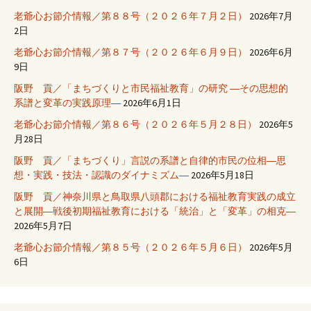
老爺心お節介情報／第８８号（２０２６年７月２日）
2026年7月
2日
老爺心お節介情報／第８７号（２０２６年６月９日）
2026年6月
9日
阪野 貢／「まちづくりと市民福祉教育」の研究 ―その思想的
系譜と変革の実践原理―
2026年6月1日
老爺心お節介情報／第８６号（２０２６年５月２８日）
2026年5
月28日
阪野 貢／「まちづくり」言説の系譜と自律的市民の位相―思
想・実践・技法・認識のダイナミズム―
2026年5月18日
阪野 貢／神奈川県と鳥取県八頭郡における福祉教育実践の成立
と展開―戦後初期福祉教育における「統治」と「変革」の相克―
2026年5月7日
老爺心お節介情報／第８５号（２０２６年５月６日）
2026年5月
6日