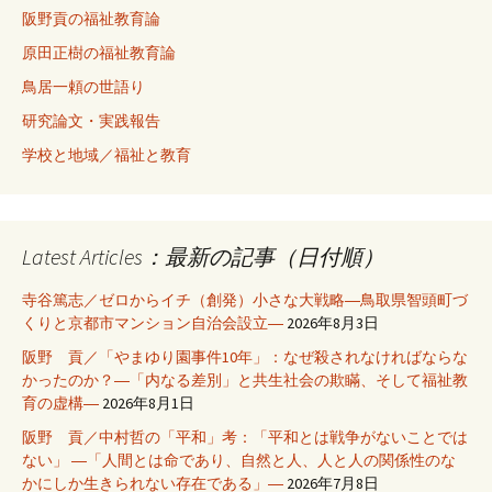
阪野貢の福祉教育論
原田正樹の福祉教育論
鳥居一頼の世語り
研究論文・実践報告
学校と地域／福祉と教育
Latest Articles：最新の記事（日付順）
寺谷篤志／ゼロからイチ（創発）小さな大戦略―鳥取県智頭町づ
くりと京都市マンション自治会設立―
2026年8月3日
阪野 貢／「やまゆり園事件10年」：なぜ殺されなければならな
かったのか？―「内なる差別」と共生社会の欺瞞、そして福祉教
育の虚構―
2026年8月1日
阪野 貢／中村哲の「平和」考：「平和とは戦争がないことでは
ない」 ―「人間とは命であり、自然と人、人と人の関係性のな
かにしか生きられない存在である」―
2026年7月8日