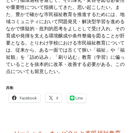
という循環過程を通して、その深化・変容を図る必要性
や重要性について指摘してきた。思い起こしたい。ま
た、豊かで確かな市民福祉教育を推進するためには、地
域コミュニティにおいて問題発見・解決型学習を進める
なかで懐疑的・批判的思考をよしとして受け入れ、その
育成や発揮を支える環境醸成や条件整備を図ることが肝
要となる。とりわけ学校における市民福祉教育について
は、従来から、ある一面では古くて狭い「福祉」や「福
祉観」を「詰め込み」「刷り込む」教育（学習）に偏っ
ていることを抜本的に改革・改善する必要がある。この
点についても留意したい。
共有:
Facebook
X
Line
投