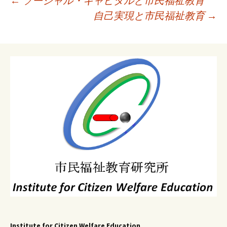
←
ソーシャル・キャピタルと市民福祉教育
稿
自己実現と市民福祉教育
→
ナ
ビ
ゲ
ー
シ
ョ
ン
Institute for Citizen Welfare Education