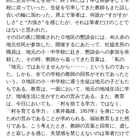
的に意見や考えを述べ、終了時には丁寧な挨拶をして学
校に戻っていった。生徒を引率してきた教師もまた話し
合いの輪に加わった。席上で筆者は、何故か “すがすが
しさ” と “力強さ” を感じたが、それは筆者だけのことで
はないと思われた。
その日の夜に開催されたＯ地区の懇談会には、40人余の
地元住民が参加した。開催するにあたって、社協支所の
職員は、地元の小・中学校に赴き、懇談会への参加を依
頼した。その時、教師から返ってきた言葉は、「私の
『地元』ではありませんから‥‥‥」というものであっ
た。しかも、全ての学校の教師の回答がそれであったと
いう。Ｏ地区の小・中学校に通う生徒は地元の子どもた
ちである。教育は、一面において、地元の地域生活に学
び、地域生活に生かすための営みである。また、教育
は、今日においても、「村を捨てる学力」ではなく、
「村を育てる学力」（東井義雄、1957年）を身につける
ための営みであることが求められる。福祉教育もまた然
りである。こう考えたとき、教師の言葉と回答に、虚し
さと寂しさを感じ、失望感を禁じえないのは筆者だけで