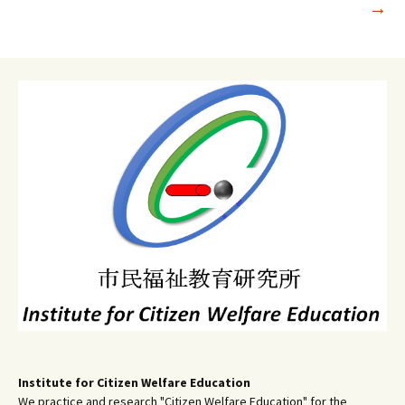
→
ー
シ
ョ
ン
Institute for Citizen Welfare Education
We practice and research "Citizen Welfare Education" for the