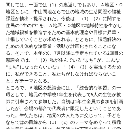
関しては、一面では（1）の裏返しでもあり、Ａ地区・Ｏ
地区ともに、中山間地ならではの地域の生活問題や福祉
課題が抽出・提示された。今後は、（1）（2）に関する
住民の “生の声” を、Ａ地区・Ｏ地区の地域特性を生かし
た地域福祉を推進するための基本的理念や目標に昇華・
止揚していくことが求められる。とともに、課題解決の
ための具体的な諸事業・活動が計画化されることにな
る。そこで、本年の6、7月以降に予定されている2回目の
懇談会では、「（3）私が住んでいる “まち” が、こんな
“まち” になったらいいな」「（4）（3）を実現するため
に、私ができること、私たちがしなければならないこ
と」がテーマとなる。
ところで、Ａ地区の懇談会には、「総合的な学習」の一
環として、地元の中学校1年生を代表して5人の生徒が教
師に引率されて参加した。当初は1年生全員の参加を計画
したが、会場の都合で代表者に限定したということであ
った。生徒たちは、地元の大人たちに交じって、子ども
ならではの目線から（1）（2）のテーマをめぐって積極