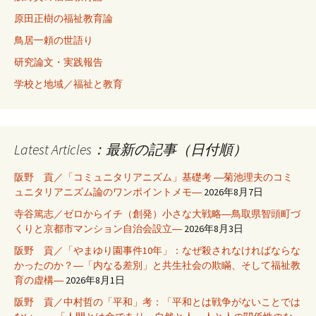
原田正樹の福祉教育論
鳥居一頼の世語り
研究論文・実践報告
学校と地域／福祉と教育
Latest Articles：最新の記事（日付順）
阪野 貢／「コミュニタリアニズム」基礎考 ―菊池理夫のコミ
ュニタリアニズム論のワンポイントメモ―
2026年8月7日
寺谷篤志／ゼロからイチ（創発）小さな大戦略―鳥取県智頭町づ
くりと京都市マンション自治会設立―
2026年8月3日
阪野 貢／「やまゆり園事件10年」：なぜ殺されなければならな
かったのか？―「内なる差別」と共生社会の欺瞞、そして福祉教
育の虚構―
2026年8月1日
阪野 貢／中村哲の「平和」考：「平和とは戦争がないことでは