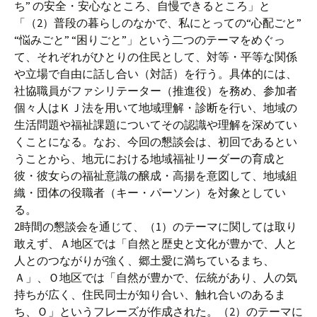
ち” の安全・安心なところ、自慢できるところ」と
「（2）普段の暮らしのなかで、私にとっての“心配ごと”
“悩みごと” “困りごと”」という二つのテーマをめぐっ
て、それぞれがひとりの住民として、対等・平等な関係
や立場で自由に話し合い（対話）を行う。具体的には、
社協職員がファシリテーター（推進役）を務め、参加者
個々人はＫＪ法を用いて地域理解・診断を行い、地域の
生活問題や福祉課題についてその認識や理解を深めてい
くことになる。なお、今回の懇談会は、初回であるとい
うことから、地元における地域福祉リーダーの育成と
彼・彼女らの福祉意識の醸成・高揚を意図して、地域組
織・団体の役職者（キー・パーソン）を対象としてい
る。
2時間の懇談会を通じて、（1）のテーマに関しては取り
敢えず、Ａ地区では「自然と歴史と文化が豊かで、人と
人とのつながりが強く、郷土愛に満ちているまち、
Ａ」、Ｏ地区では「自然が豊かで、伝統があり、人の気
持ちが広く、住民同士が知り合い、触れ合いのあるま
ち、Ｏ」というフレーズが作成された。（2）のテーマに