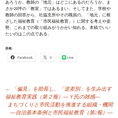
あろうか。教師の「地元」はどこにあるのだろうか。ま
さか20坪の「教室」ではあるまい。そしてまた、学校や
教師の回答から、社協支所やその職員の、「地元」に根
ざした福祉教育（「市民福祉教育」）に関する考えや姿
勢、これまでの取り組みがうかがい知れる。本稿でいい
たいのはこの点である。
共有:
Facebook
X
Line
投
←
「偏見」を助長し、「逆差別」を生み出す
稿
福祉教育実践（第２報）―Ｙ氏の雑感―
ナ
まちづくりと市民活動を推進する組織・機関
ビ
―自治基本条例と市民福祉教育（第2報）―
ゲ