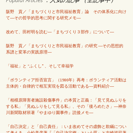
阪野 貢／「まちづくりと市民福祉教育」論 その体系化に向け
て―その哲学的思考に関する研究メモ―
改めて、田村明を読む―「まちづくり３部作」について―
阪野 貢／「まちづくりと市民福祉教育」の研究 ―その思想的
系譜と変革の実践原理―
「福祉」と “ふくし” 、そして幸福学
「ボランティア拒否宣言」（1986年）再考：ボランティア活動は
主体的・自律的で相互実現を図る活動である―資料紹介―
「相模原障害者施設殺傷事件」の本質と正義：「見て見ぬふりを
する私」「見ぬふりをして見る私」、その「後ろめたさ」―神奈
川新聞取材班著『やまゆり園事件』読後メモ―
「自己決定」と「自己責任」：いま改めてその虚飾と欺瞞につい
て考える―小松美彦著『「自己決定権」という罠』と吉崎祥司著