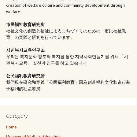
creation of welfare culture and community development through
welfare
市民福祉教育研究所
福祉文化の創造と福祉によるまちづくりのための「市民福祉教
育」の実践と研究を行っています。
시민복지교육연구소
우리는 복지문화 창조와 복지를 통한 지역사회만들기를 위해 「시
민복지교육」 실천과 연구를 하고 있습니다
公民福利教育
研究所
我們現在研究和実践「公民福利教育」因為創造福利文化和進行基
于福利的社區發展
Category
Home
Meaning of Welfare Education