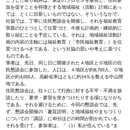
こうした取り組みは、策定のプロセスを重視し、住民参
加を促すことを特徴とする地域福祉（活動）計画にあっ
ては、とくに目新しいものではない。そういうなかで、
社協では、丁寧に住民懇談会を開催し、それを福祉教育
実践のひとつとして位置づけ、今後も計画的・継続的に
取り組むことを予定している。それは、地域福祉活動計
画の内容の主軸には福祉教育（「市民福祉教育」）を位
置づけるべきである、という社協の思いや考えに基づく
ものである。
筆者は、先日、同じ日に開催されたＡ地区とＯ地区の住
民懇談会に参加した。人口は、Ａ地区が約8,700人、Ｏ地
区が約4,000人、高齢化率はともに約34％を数える中山間
地である。
住民懇談会は、往々にして行政に対する不平・不満を放
談したり、要求・要望を突きつけたりする場になりがち
である。それを避けるために、今回の懇談会では、先
ず、懇談会開催の「趣旨説明」と地域福祉やまちづくり
についての「講話」に40分ほどの時間が割かれている。
それを受けて、参加者は、「（1）私が住んでいる “ま