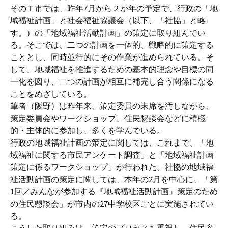
そのＴ市では、昨年7月から２か年の予定で、行政の「地
域福祉計画」と社会福祉協議会（以下、「社協」と略
す。）の「地域福祉活動計画」の策定に取り組んでい
る。そこでは、二つの計画を一体的、戦略的に策定する
こととし、同時並行的にその作業が進められている。そ
して、地域福祉を推進するための基本的理念や目標の同
一化を図り、二つの計画が相互に補完し合う関係になる
ことをめざしている。
筆者（阪野）は昨年来、策定委員の末席を汚しながら、
策定委員会やワークショップ、住民懇談会などに積極
的・主体的に参加し、多くを学んでいる。
行政の地域福祉計画の策定に関しては、これまで、「地
域福祉に関する市民アンケート調査」と「地域福祉計画
策定に係るワークショップ」が行われた。社協の地域福
祉活動計画の策定に関しては、本年の2月を中心に、「第
1回／みんなが参加する『地域福祉活動計画』策定のため
の住民懇談会」が市内の27中学校区ごとに実施されてい
る。