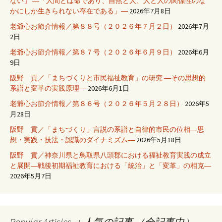
ない」 ―「人間とは命であり、自然と人、人と人の関係性のな
かにしか生きられない存在である」―
2026年7月8日
老爺心お節介情報／第８８号（２０２６年７月２日）
2026年7月
2日
老爺心お節介情報／第８７号（２０２６年６月９日）
2026年6月
9日
阪野 貢／「まちづくりと市民福祉教育」の研究 ―その思想的
系譜と変革の実践原理―
2026年6月1日
老爺心お節介情報／第８６号（２０２６年５月２８日）
2026年5
月28日
阪野 貢／「まちづくり」言説の系譜と自律的市民の位相―思
想・実践・技法・認識のダイナミズム―
2026年5月18日
阪野 貢／神奈川県と鳥取県八頭郡における福祉教育実践の成立
と展開―戦後初期福祉教育における「統治」と「変革」の相克―
2026年5月7日
Popular Articles ：人気の記事 （全記事中）