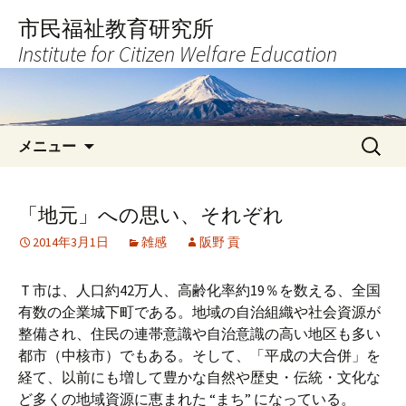
コ
市民福祉教育研究所
ン
Institute for Citizen Welfare Education
テ
ン
ツ
へ
検
ス
メニュー
索:
キ
ッ
プ
「地元」への思い、それぞれ
2014年3月1日
雑感
阪野 貢
Ｔ市は、人口約42万人、高齢化率約19％を数える、全国
有数の企業城下町である。地域の自治組織や社会資源が
整備され、住民の連帯意識や自治意識の高い地区も多い
都市（中核市）でもある。そして、「平成の大合併」を
経て、以前にも増して豊かな自然や歴史・伝統・文化な
ど多くの地域資源に恵まれた “まち” になっている。