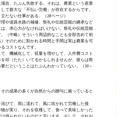
た場合、たぶん失敗する。それは、農業という産業
として膨大な「不払い労働」が存在するからです。
立たない仕事がある。（28ページ）
管理や道路水路の補修、祭礼や伝統芸能の継承など
には、求心力がなければいけない。祭礼や伝統芸能
す。（中略）そういう周辺的なことも全部含めて初
略）そのために割かれる時間と手間は実は農業を可
いるコストなんです。
して、機械化して、収量を増やして、人件費コスト
卓を叩（たた）いてるかもしれませんが、彼らは祭
要だということはたぶんわかっていない。（30～
、その成果の多くが自然からの贈与に拠っていると
を浴びて、雨に濡れて、風に吹かれて労働した後
作物が実り、それを収穫して、食べて美味しかった
では得られないものだと言います。そして、それが