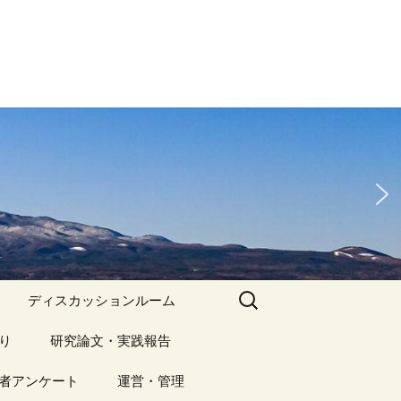
検
ディスカッションルーム
索:
り
アーカイブ（１）
研究論文・実践報告
記事（1）～
）
者アンケート
アーカイブ（１）
運営・管理
アーカイブ（２）
研究論文