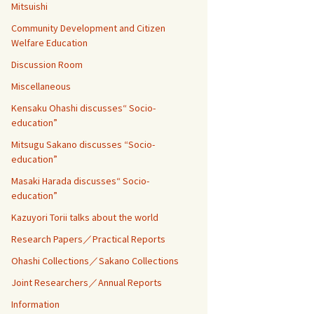
Mitsuishi
Community Development and Citizen
Welfare Education
Discussion Room
Miscellaneous
Kensaku Ohashi discusses“ Socio-
education”
Mitsugu Sakano discusses “Socio-
education”
Masaki Harada discusses“ Socio-
education”
Kazuyori Torii talks about the world
Research Papers／Practical Reports
Ohashi Collections／Sakano Collections
Joint Researchers／Annual Reports
Information