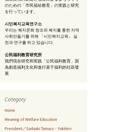
のための「市民福祉教育」の実践と研究
を行っています。
시민복지교육연구소
우리는 복지문화 창조와 복지를 통한 지역
사회만들기를 위해 「시민복지교육」 실
천과 연구를 하고 있습니다
公民福利教育
研究所
我們現在研究和実践「公民福利教育」因
為創造福利文化和進行基于福利的社區發
展
Category
Home
Meaning of Welfare Education
President／Sadaaki Tamura・Yukihiro