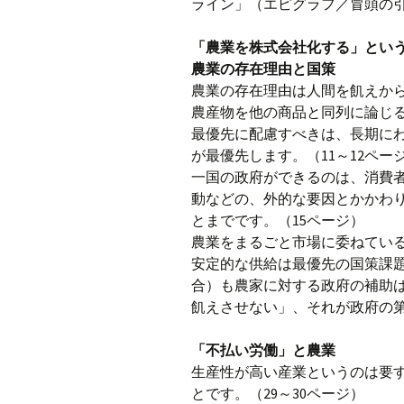
ライン」（エピグラフ／冒頭の
「農業を株式会社化する」とい
農業の存在理由と国策
農業の存在理由は人間を飢えから
農産物を他の商品と同列に論じ
最優先に配慮すべきは、長期に
が最優先します。（11～12ペー
一国の政府ができるのは、消費
動などの、外的な要因とかかわ
とまでです。（15ページ）
農業をまるごと市場に委ねてい
安定的な供給は最優先の国策課
合）も農家に対する政府の補助
飢えさせない」、それが政府の第
「不払い労働」と農業
生産性が高い産業というのは要
とです。（29～30ページ）