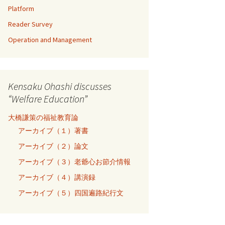
Platform
Reader Survey
Operation and Management
Kensaku Ohashi discusses
“Welfare Education”
大橋謙策の福祉教育論
アーカイブ（１）著書
アーカイブ（２）論文
アーカイブ（３）老爺心お節介情報
アーカイブ（４）講演録
アーカイブ（５）四国遍路紀行文