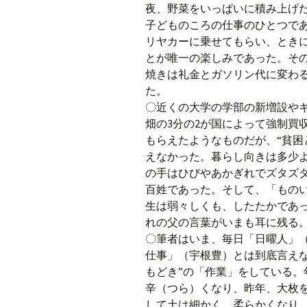
夜、野菜をいっぱいに積み上げ
子どものころの仕事のひとつで
リヤカーに乗せてもらい、とき
とが唯一の楽しみであった。そ
焼きは礼金とガソリン代に変わ
た。
〇近くの大学の学部の新増設や
畑の3分の2が国によって強制買
もらえたようなものだが、“貧困
えなかった。暮らし向きは多少
の手はひびやあかぎれでズタズ
百姓であった。そして、「もの
生は弱々しくも、したたかであっ
れの父の言葉がいまも耳に残る
〇筆者はいま、毎日「日曜人」
仕事」（宇根豊）とは到底言えな
もどき”の「作業」をしている
辛（つら）くなり、昨年、大枚
して土は細かく、柔らかくなり