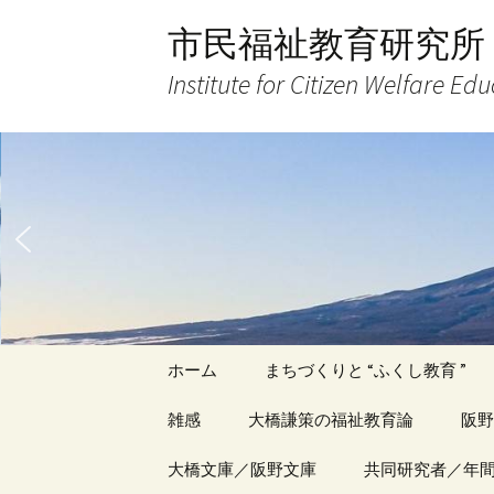
コ
市民福祉教育研究所
ン
テ
Institute for Citizen Welfare Ed
ン
ツ
へ
ス
キ
ッ
プ
ホーム
まちづくりと “ふくし教育 ”
雑感
大橋謙策の福祉教育論
阪野
アーカイブ（１）
大橋文庫／阪野文庫
アーカイブ（１）
共同研究者／年
アー
記事（1）～
著書
著書