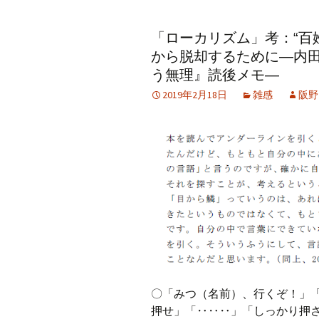
アーカイブ（２）
アーカイブ（２）
アー
「ローカリズム」考：“百
記事（51）～
論文
ブッ
から脱却するために―内
アーカイブ（３）
アーカイブ（３）
アー
う無理』読後メモ―
記事（101）～
老爺心お節介情報
論文
2019年2月18日
雑感
阪野
アーカイブ（４）
アーカイブ（４）
アー
記事（151）～
講演録
社会
アーカイブ（５）
アーカイブ（５）
アー
記事（201）～
四国遍路紀行文
研究
〇「みつ（名前）、行くぞ！」
押せ」「‥‥‥」「しっかり押