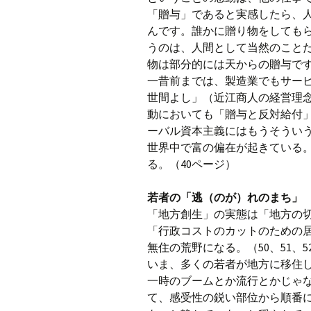
「贈与」であると実感したら、
んです。誰かに贈り物をしても
うのは、人間として当然のこと
物は部分的には天からの贈与です
一昔前までは、製造業でもサー
世間よし」（近江商人の経営理
動においても「贈与と反対給付
ーバル資本主義にはもうそうい
世界中で富の偏在が起きている
る。（40ページ）
若者の「逃（のが）れのまち」
「地方創生」の実態は「地方の
「行政コストのカットのための
無住の荒野になる。（50、51、5
いま、多くの若者が地方に移住し
一時のブームとか流行とかじゃ
て、感受性の鋭い部位から順番に