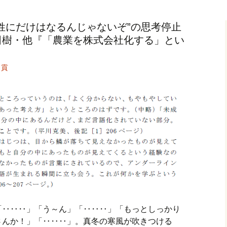
記事（51）～
カイブ（２）
アーカイブ（２）
アーカイブ（２
姓にだけはなるんじゃないぞ”の思考停止
クレット
学位論文
アーカイブ（３）
2019/07/17～12/3
記事（101）～
田樹・他『「農業を株式会社化する」とい
カイブ（３）
アーカイブ（３）
アーカイブ（３
論文
アーカイブ（４）
2020/01/01～12/3
記事（151）～
 貢
カイブ（４）
アーカイブ（４）
アーカイブ（４
福祉セミナー
講演録
アーカイブ（５）
2021/01/01～12/3
記事（201）～
カイブ（５）
アーカイブ（５）
アーカイブ（５
業績
その他
2022/01/01～03/1
「‥‥‥」「う～ん」「‥‥‥」「もっとしっかり
さんか！」「‥‥‥」。真冬の寒風が吹きつける