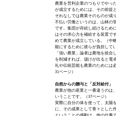
農業を営利企業のつもりでやっ
が成立するためには、その前提
それなしでは農業そのものが成り
不払い労働というのは、山林の
です。集団が存続し続けるため
はその求心力を補給する装置で
めて農業が成立している。（中
能にするために彼らが負担して
「強い農業」論者は農地を統合
を削減すれば、儲けが出ると電
礼や伝統芸能も農業のためには必
31ページ）
自然からの贈与と「反対給付」
農業が他の産業と一番違うのは
いうことです。（37ページ）
実際に自分の体を使って、太陽
に、その成果として青々とした
ということの感動は、他の仕事