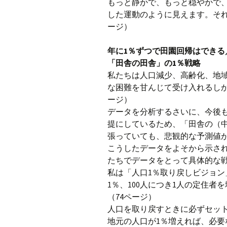
もっと静かで、もっと穏やかで
した運動のように見えます。それ
ージ）
年に1％ずつで田園回帰はできる
「田舎の田舎」の1％戦略
私たちは人口減少、高齢化、地
な困難を甘んじて受け入れるしか
ージ）
データを分析するさいに、今後
提にしているため、「田舎の（
張っていても、悲観的な予測値が
こうしたデータをよそから示さ
たちでデータをとって具体的な戦
私は「人口1％取り戻しビジョ
1％、100人につき1人の定住
（74ページ）
人口を取り戻すときに必ずセッ
地元の人口が1％増えれば、必要