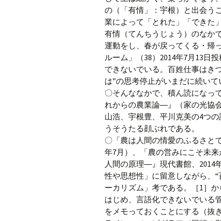
の（「有情」：宇根）と出会う
業によって「とれた」「できた
有情（てんちうじょう）のなか
運動をし、春が戻ってくる・帰
ルーム」（38）2014年7月1
できないでいる。百姓仕事はき
は”の思考停止がいまだに続いて
〇そんななかで、積ん読になっ
れからの農業論―』（家の光協会
山浩、宇根豊、平川克美の4つ
うそうたる顔ぶれである。
〇「農は人間の情愛のふるさとで
年7月）、「農の営みにこそ未
人間の原理―』現代書館、201
性や思想性」に留意しながら、“
ーカリズム」考である。［1］
はじめ、言語化できないでいる
をメモっておくことにする（抜