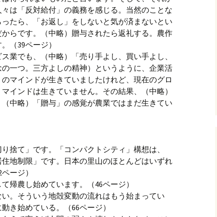
人々は「反対給付」の義務を感じる。当然のことな
らったら、「お返し」をしないと気が済まないとい
だからです。（中略）贈与されたら返礼する。農作
。（39ページ）
ビス業でも、（中略）「売り手よし、買い手よし、
念の一つ。三方よしの精神）というように、企業活
」のマインドが生きていましたけれど、現在のグロ
うマインドは生きていません。その結果、（中略）
。（中略）「贈与」の感覚が農業ではまだ生きてい
切り捨て」です。「コンパクトシティ」構想は、
居住地制限」です。日本の里山のほとんどはいずれ
2ページ）
て帰農し始めています。（46ページ）
ない。そういう地殻変動の流れはもう始まってい
動き始めている。（66ページ）