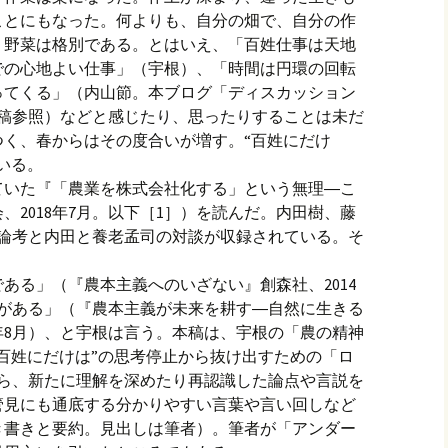
ことにもなった。何よりも、自分の畑で、自分の作
」野菜は格別である。とはいえ、「百姓仕事は天地
での心地よい仕事」（宇根）、「時間は円環の回転
ってくる」（内山節。本ブログ「ディスカッション
3日投稿参照）などと感じたり、思ったりすることは未だ
つく、春からはその度合いが増す。“百姓にだけ
いる。
ていた『「農業を株式会社化する」という無理―こ
、2018年7月。以下［1］）を読んだ。内田樹、藤
の論考と内田と養老孟司の対談が収録されている。そ
ある」（『農本主義へのいざない』創森社、2014
来がある」（『農本主義が未来を耕す―自然に生きる
4年8月）、と宇根は言う。本稿は、宇根の「農の精神
百姓にだけは”の思考停止から抜け出すための「ロ
から、新たに理解を深めたり再認識した論点や言説を
管見にも通底する分かりやすい言葉や言い回しなど
き書きと要約。見出しは筆者）。筆者が「アンダー