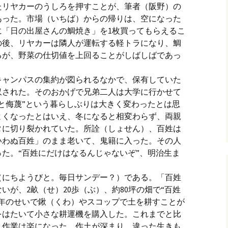
たリヤカーのうしろを押すことが、筆者（阪野）の
あった。市場（いちば）からの帰りは、空になった
に「日の出屋さんの鯛焼き」を1枚買ってもらえるこ
の後、リヤカーは隣人が運転する軽トラになり、鯛
るが、野菜の仕切値を上回ることがしばしばであっ
キャンパスの集約が図られるなかで、保有していた
収された。そのおかげで兄弟二人は大学に行かせて
と侮蔑”という暮らしぶりは大きく変わったとは思
よくなったとはいえ、冬になると相変わらず、両親
タに切り裂かれていた。所詮（しょせん）、百姓は
いわぬ百姓」のまま老いて、鬼籍に入った。その人
た。“百姓にだけはなるんじゃないぞ”、明治生ま
。
（にちようびと。毎日サンデー？）である。「百姓
いが、2畝（せ）20歩（ぶ）、約80坪の畑で“百姓
。年のせいで鍬（くわ）やスコップで土を耕すことが
をはたいて小さな耕運機を購入した。これまでと比
、作業は楽になった。作土が深まり、違った生きも