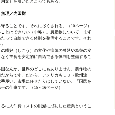
引用文）を引いたところでもある。
う無理／内田樹
守ることです。それに尽くされる。（10ページ）
ることはできない（中略）。農産物について、まず
わたって自給できる体制を整備することです。それ
ジ）
者の嗜好（しこう）の変化や病気の蔓延や為替の変
りなく主食を安定的に自給できる体制を整備するこ
る国なんか、世界のどこにもありません。農作物の
題だからです。だから、アメリカもＥＵ（欧州連
は手厚い。市場に任せたりはしていない。「国民を
一の仕事です。（15～16ページ）
するに人件費コストの削減に成功した産業というこ