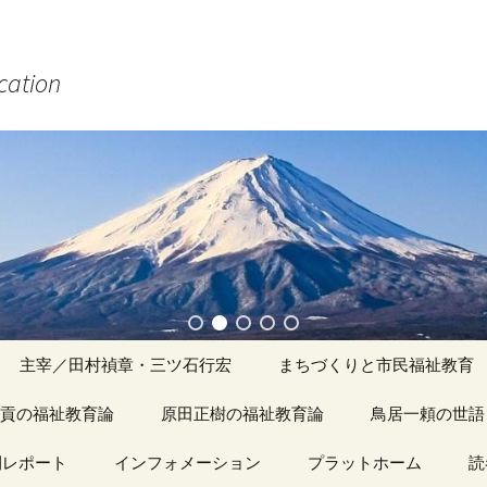
ucation
主宰／田村禎章・三ツ石行宏
まちづくりと市民福祉教育
貢の福祉教育論
原田正樹の福祉教育論
アーカイブ（１）
鳥居一頼の世語
記事（1）～
間レポート
カイブ（１）
インフォメーション
アーカイブ（１）
プラットホーム
アーカイブ（１
読
著書
アーカイブ（２）
「心守る詩」