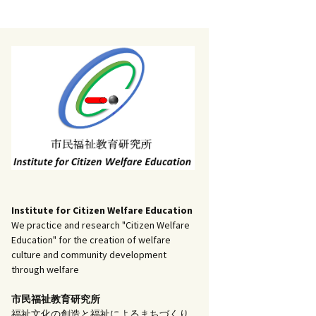
記事（51）～
）
アーカイブ（２）
1
アーカイブ（３）
研究ノート
記事（101）～
）
アーカイブ（３）
1
アーカイブ（４）
調査報告
記事（151）～
）
アーカイブ（４）
1
アーカイブ（５）
実践報告
記事（201）～
）
アーカイブ（５）
5
コラム
Institute for Citizen Welfare Education
We practice and research "Citizen Welfare
Education" for the creation of welfare
culture and community development
through welfare
市民福祉教育研究所
福祉文化の創造と福祉によるまちづくり