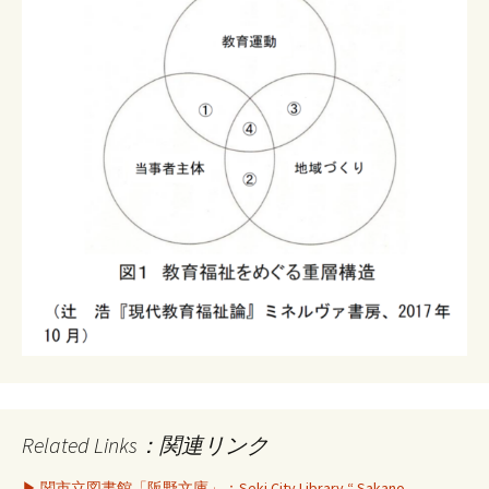
Related Links：関連リンク
▶ 関市立図書館「阪野文庫」：Seki City Library “ Sakano