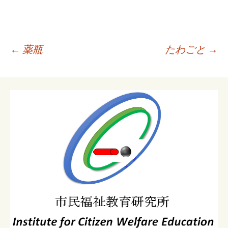
投
←
薬瓶
たわごと
→
稿
ナ
ビ
ゲ
ー
シ
ョ
ン