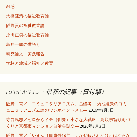
雑感
大橋謙策の福祉教育論
阪野貢の福祉教育論
原田正樹の福祉教育論
鳥居一頼の世語り
研究論文・実践報告
学校と地域／福祉と教育
Latest Articles：最新の記事（日付順）
阪野 貢／「コミュニタリアニズム」基礎考 ―菊池理夫のコミ
ュニタリアニズム論のワンポイントメモ―
2026年8月7日
寺谷篤志／ゼロからイチ（創発）小さな大戦略―鳥取県智頭町づ
くりと京都市マンション自治会設立―
2026年8月3日
阪野 貢／「やまゆり園事件10年」：なぜ殺されなければならな