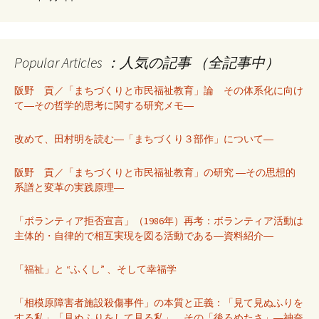
Popular Articles ：人気の記事 （全記事中）
阪野 貢／「まちづくりと市民福祉教育」論 その体系化に向け
て―その哲学的思考に関する研究メモ―
改めて、田村明を読む―「まちづくり３部作」について―
阪野 貢／「まちづくりと市民福祉教育」の研究 ―その思想的
系譜と変革の実践原理―
「ボランティア拒否宣言」（1986年）再考：ボランティア活動は
主体的・自律的で相互実現を図る活動である―資料紹介―
「福祉」と “ふくし” 、そして幸福学
「相模原障害者施設殺傷事件」の本質と正義：「見て見ぬふりを
する私」「見ぬふりをして見る私」、その「後ろめたさ」―神奈