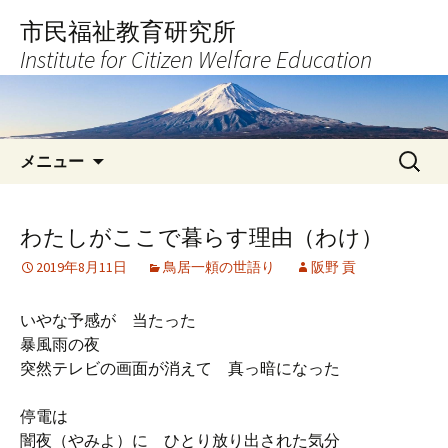
コ
市民福祉教育研究所
ン
Institute for Citizen Welfare Education
テ
ン
ツ
へ
検
ス
メニュー
索:
キ
ッ
プ
わたしがここで暮らす理由（わけ）
2019年8月11日
鳥居一頼の世語り
阪野 貢
いやな予感が 当たった
暴風雨の夜
突然テレビの画面が消えて 真っ暗になった
停電は
闇夜（やみよ）に ひとり放り出された気分