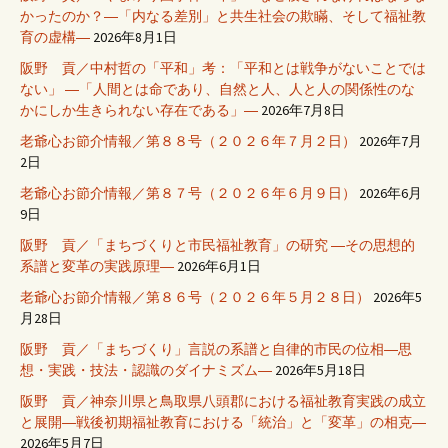
かったのか？―「内なる差別」と共生社会の欺瞞、そして福祉教
育の虚構―
2026年8月1日
阪野 貢／中村哲の「平和」考：「平和とは戦争がないことでは
ない」 ―「人間とは命であり、自然と人、人と人の関係性のな
かにしか生きられない存在である」―
2026年7月8日
老爺心お節介情報／第８８号（２０２６年７月２日）
2026年7月
2日
老爺心お節介情報／第８７号（２０２６年６月９日）
2026年6月
9日
阪野 貢／「まちづくりと市民福祉教育」の研究 ―その思想的
系譜と変革の実践原理―
2026年6月1日
老爺心お節介情報／第８６号（２０２６年５月２８日）
2026年5
月28日
阪野 貢／「まちづくり」言説の系譜と自律的市民の位相―思
想・実践・技法・認識のダイナミズム―
2026年5月18日
阪野 貢／神奈川県と鳥取県八頭郡における福祉教育実践の成立
と展開―戦後初期福祉教育における「統治」と「変革」の相克―
2026年5月7日