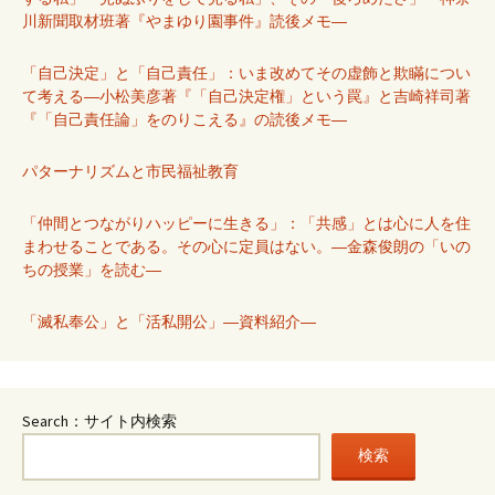
川新聞取材班著『やまゆり園事件』読後メモ―
「自己決定」と「自己責任」：いま改めてその虚飾と欺瞞につい
て考える―小松美彦著『「自己決定権」という罠』と吉崎祥司著
『「自己責任論」をのりこえる』の読後メモ―
パターナリズムと市民福祉教育
「仲間とつながりハッピーに生きる」：「共感」とは心に人を住
まわせることである。その心に定員はない。―金森俊朗の「いの
ちの授業」を読む―
「滅私奉公」と「活私開公」―資料紹介―
Search：サイト内検索
検索