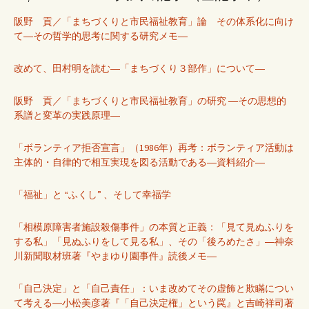
阪野 貢／「まちづくりと市民福祉教育」論 その体系化に向け
て―その哲学的思考に関する研究メモ―
改めて、田村明を読む―「まちづくり３部作」について―
阪野 貢／「まちづくりと市民福祉教育」の研究 ―その思想的
系譜と変革の実践原理―
「ボランティア拒否宣言」（1986年）再考：ボランティア活動は
主体的・自律的で相互実現を図る活動である―資料紹介―
「福祉」と “ふくし” 、そして幸福学
「相模原障害者施設殺傷事件」の本質と正義：「見て見ぬふりを
する私」「見ぬふりをして見る私」、その「後ろめたさ」―神奈
川新聞取材班著『やまゆり園事件』読後メモ―
「自己決定」と「自己責任」：いま改めてその虚飾と欺瞞につい
て考える―小松美彦著『「自己決定権」という罠』と吉崎祥司著