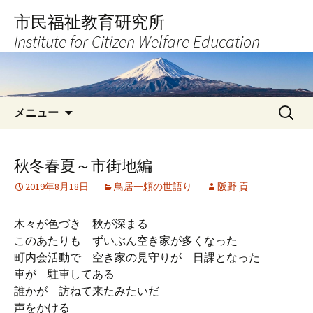
コ
市民福祉教育研究所
ン
Institute for Citizen Welfare Education
テ
ン
ツ
へ
検
ス
メニュー
索:
キ
ッ
プ
秋冬春夏～市街地編
2019年8月18日
鳥居一頼の世語り
阪野 貢
木々が色づき 秋が深まる
このあたりも ずいぶん空き家が多くなった
町内会活動で 空き家の見守りが 日課となった
車が 駐車してある
誰かが 訪ねて来たみたいだ
声をかける