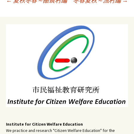
←
夏秋冬春～酪農村編
冬春夏秋～漁村編
→
稿
ナ
ビ
ゲ
ー
シ
ョ
ン
Institute for Citizen Welfare Education
We practice and research "Citizen Welfare Education" for the