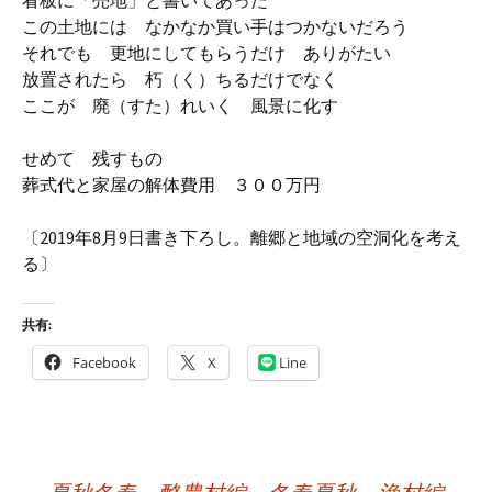
看板に「売地」と書いてあった
この土地には なかなか買い手はつかないだろう
それでも 更地にしてもらうだけ ありがたい
放置されたら 朽（く）ちるだけでなく
ここが 廃（すた）れいく 風景に化す
せめて 残すもの
葬式代と家屋の解体費用 ３００万円
〔2019年8月9日書き下ろし。離郷と地域の空洞化を考え
る〕
共有:
Facebook
X
Line
投