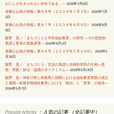
かにしか生きられない存在である」―
2026年7月8日
老爺心お節介情報／第８８号（２０２６年７月２日）
2026年7月
2日
老爺心お節介情報／第８７号（２０２６年６月９日）
2026年6月
9日
阪野 貢／「まちづくりと市民福祉教育」の研究 ―その思想的
系譜と変革の実践原理―
2026年6月1日
老爺心お節介情報／第８６号（２０２６年５月２８日）
2026年5
月28日
阪野 貢／「まちづくり」言説の系譜と自律的市民の位相―思
想・実践・技法・認識のダイナミズム―
2026年5月18日
阪野 貢／神奈川県と鳥取県八頭郡における福祉教育実践の成立
と展開―戦後初期福祉教育における「統治」と「変革」の相克―
2026年5月7日
Popular Articles ：人気の記事 （全記事中）