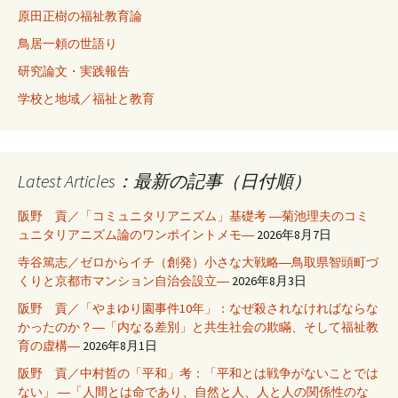
原田正樹の福祉教育論
鳥居一頼の世語り
研究論文・実践報告
学校と地域／福祉と教育
Latest Articles：最新の記事（日付順）
阪野 貢／「コミュニタリアニズム」基礎考 ―菊池理夫のコミ
ュニタリアニズム論のワンポイントメモ―
2026年8月7日
寺谷篤志／ゼロからイチ（創発）小さな大戦略―鳥取県智頭町づ
くりと京都市マンション自治会設立―
2026年8月3日
阪野 貢／「やまゆり園事件10年」：なぜ殺されなければならな
かったのか？―「内なる差別」と共生社会の欺瞞、そして福祉教
育の虚構―
2026年8月1日
阪野 貢／中村哲の「平和」考：「平和とは戦争がないことでは
ない」 ―「人間とは命であり、自然と人、人と人の関係性のな