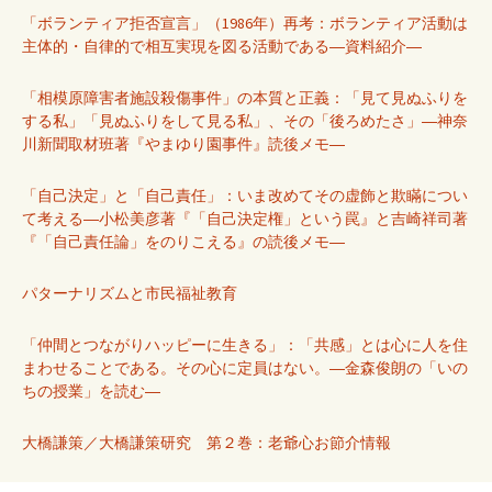
「ボランティア拒否宣言」（1986年）再考：ボランティア活動は
主体的・自律的で相互実現を図る活動である―資料紹介―
「相模原障害者施設殺傷事件」の本質と正義：「見て見ぬふりを
する私」「見ぬふりをして見る私」、その「後ろめたさ」―神奈
川新聞取材班著『やまゆり園事件』読後メモ―
「自己決定」と「自己責任」：いま改めてその虚飾と欺瞞につい
て考える―小松美彦著『「自己決定権」という罠』と吉崎祥司著
『「自己責任論」をのりこえる』の読後メモ―
パターナリズムと市民福祉教育
「仲間とつながりハッピーに生きる」：「共感」とは心に人を住
まわせることである。その心に定員はない。―金森俊朗の「いの
ちの授業」を読む―
大橋謙策／大橋謙策研究 第２巻：老爺心お節介情報