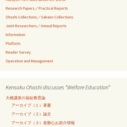
Research Papers／Practical Reports
Ohashi Collections／Sakano Collections
Joint Researchers／Annual Reports
Information
Platform
Reader Survey
Operation and Management
Kensaku Ohashi discusses “Welfare Education”
大橋謙策の福祉教育論
アーカイブ（１）著書
アーカイブ（２）論文
アーカイブ（３）老爺心お節介情報