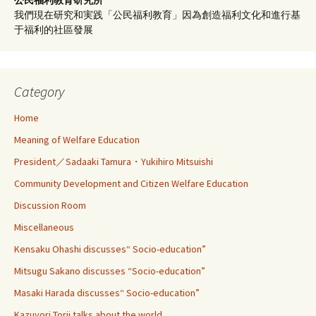
我們現在研究和実践「公民福利教育」因為創造福利文化和進行基
于福利的社區發展
Category
Home
Meaning of Welfare Education
President／Sadaaki Tamura・Yukihiro Mitsuishi
Community Development and Citizen Welfare Education
Discussion Room
Miscellaneous
Kensaku Ohashi discusses“ Socio-education”
Mitsugu Sakano discusses “Socio-education”
Masaki Harada discusses“ Socio-education”
Kazuyori Torii talks about the world