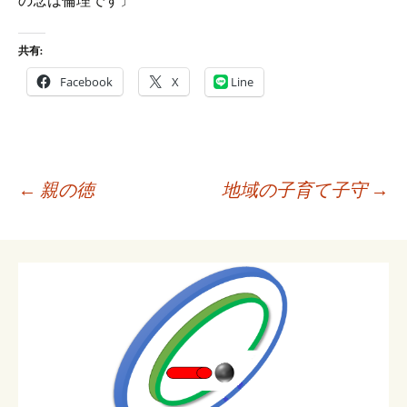
の念は倫理です〕
共有:
Facebook
X
Line
投
←
親の徳
地域の子育て子守
→
稿
ナ
ビ
ゲ
ー
シ
ョ
ン