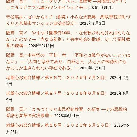
阪野 貢／「コミュニタリアニズム」基礎考 ―菊池理夫のコミ
ュニタリアニズム論のワンポイントメモ―
2026年8月7日
寺谷篤志／ゼロからイチ（創発）小さな大戦略―鳥取県智頭町づ
くりと京都市マンション自治会設立―
2026年8月3日
阪野 貢／「やまゆり園事件10年」：なぜ殺されなければならな
かったのか？―「内なる差別」と共生社会の欺瞞、そして福祉教
育の虚構―
2026年8月1日
阪野 貢／中村哲の「平和」考：「平和とは戦争がないことでは
ない」 ―「人間とは命であり、自然と人、人と人の関係性のな
かにしか生きられない存在である」―
2026年7月8日
老爺心お節介情報／第８８号（２０２６年７月２日）
2026年7月
2日
老爺心お節介情報／第８７号（２０２６年６月９日）
2026年6月
9日
阪野 貢／「まちづくりと市民福祉教育」の研究 ―その思想的
系譜と変革の実践原理―
2026年6月1日
老爺心お節介情報／第８６号（２０２６年５月２８日）
2026年5
月28日