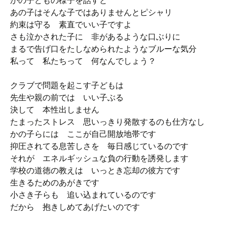
かの子どもの様子を話すと
あの子はそんな子ではありませんとピシャリ
約束は守る 素直でいい子ですよ
さも泣かされた子に 非があるような口ぶりに
まるで告げ口をたしなめられたようなブルーな気分
私って 私たちって 何なんでしょう？
クラブで問題を起こす子どもは
先生や親の前では いい子ぶる
決して 本性出しません
たまったストレス 思いっきり発散するのも仕方なし
かの子らには ここが自己開放地帯です
抑圧されてる息苦しさを 毎日感じているのです
それが エネルギッシュな負の行動を誘発します
学校の道徳の教えは いっとき忘却の彼方です
生きるためのあがきです
小さき子らも 追い込まれているのです
だから 抱きしめてあげたいのです