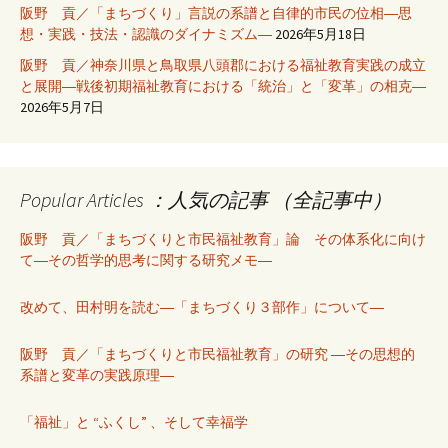
阪野 貢／「まちづくり」言説の系譜と自律的市民の位相―思
想・実践・技法・認識のダイナミズム―
2026年5月18日
阪野 貢／神奈川県と鳥取県八頭郡における福祉教育実践の成立
と展開―戦後初期福祉教育における「統治」と「変革」の相克―
2026年5月7日
Popular Articles ：人気の記事 （全記事中）
阪野 貢／「まちづくりと市民福祉教育」論 その体系化に向け
て―その哲学的思考に関する研究メモ―
改めて、田村明を読む―「まちづくり３部作」について―
阪野 貢／「まちづくりと市民福祉教育」の研究 ―その思想的
系譜と変革の実践原理―
「福祉」と “ふくし” 、そして幸福学