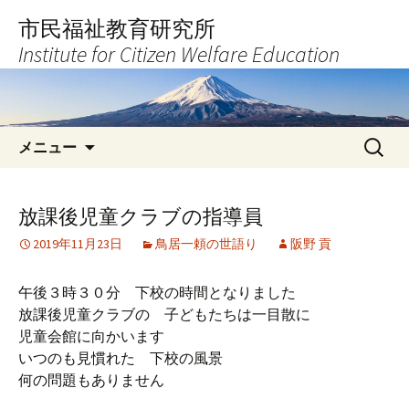
コ
市民福祉教育研究所
ン
Institute for Citizen Welfare Education
テ
ン
ツ
へ
検
ス
メニュー
索:
キ
ッ
プ
放課後児童クラブの指導員
2019年11月23日
鳥居一頼の世語り
阪野 貢
午後３時３０分 下校の時間となりました
放課後児童クラブの 子どもたちは一目散に
児童会館に向かいます
いつのも見慣れた 下校の風景
何の問題もありません