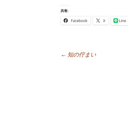
共有:
Facebook
X
Line
投
←
知の佇まい
稿
ナ
ビ
ゲ
ー
シ
ョ
ン