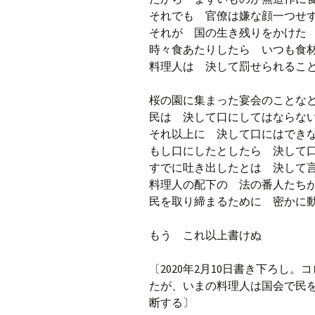
それでも 官僚は嫌な顔一つせ
それが 国の生き残りをかけた
時々食あたりしたら いつも食
料理人は 決して罰せられるこ
桜の園に集まった宴会のことな
民は 決して口にしてはならな
それ以上に 決して口にはでき
もし口にしたとしたら 決して
すでに吐き出したとは 決して
料理人の配下の 法の番人たち
民を取り締まるために 密かに
もう これ以上書けぬ
〔2020年2月10日書き下ろし
たが、いまの料理人は国会で民
断する〕