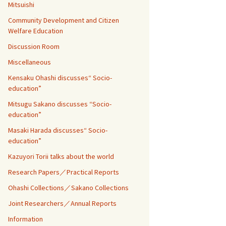
Mitsuishi
Community Development and Citizen
Welfare Education
Discussion Room
Miscellaneous
Kensaku Ohashi discusses“ Socio-
education”
Mitsugu Sakano discusses “Socio-
education”
Masaki Harada discusses“ Socio-
education”
Kazuyori Torii talks about the world
Research Papers／Practical Reports
Ohashi Collections／Sakano Collections
Joint Researchers／Annual Reports
Information