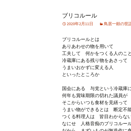
アーカイブ（２）
アーカイブ（２）
アー
ブリコルール
記事（51）～
論文
ブッ
2020年2月11日
鳥居一頼の世
アーカイブ（３）
アーカイブ（３）
アー
記事（101）～
老爺心お節介情報
論文
ブリコルールとは
アーカイブ（４）
ありあわせの物を用いて
アーカイブ（４）
アー
記事（151）～
講演録
社会
工夫して 何かをつくる人のこ
冷蔵庫にある残り物をあさって
アーカイブ（５）
アーカイブ（５）
アー
うまいおかずに変える人
記事（201）～
四国遍路紀行文
研究
といったところか
国会にある 与党という冷蔵庫
何年も賞味期限の切れた議員が
そこからいつも食材を見繕って
うまい物ができるとは 断定
つくる料理人は 皆目わからな
なにせ 人格音痴のブリコルー
だから まずいものが無造作に