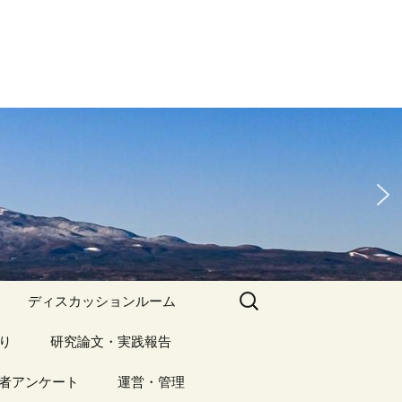
検
ディスカッションルーム
索:
り
アーカイブ（１）
研究論文・実践報告
記事（1）～
）
者アンケート
アーカイブ（１）
運営・管理
アーカイブ（２）
研究論文