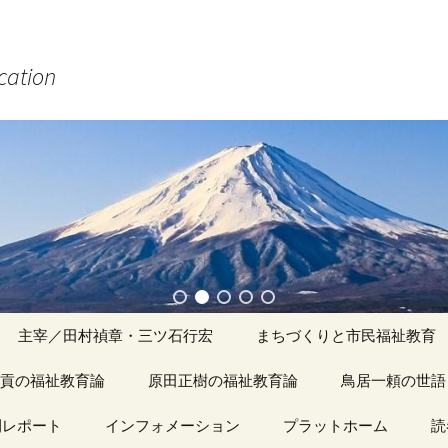
ucation
主宰／田村禎章・三ツ石行宏
まちづくりと市民福祉教育
貢の福祉教育論
原田正樹の福祉教育論
アーカイブ（１）
鳥居一頼の世語
記事（1）～
間レポート
カイブ（１）
インフォメーション
アーカイブ（１）
プラットホーム
アーカイブ（１
読
著書
アーカイブ（２）
「心守る詩」