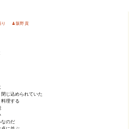
記事（51）～
カイブ（２）
アーカイブ（２）
アーカイブ（２
クレット
学位論文
アーカイブ（３）
2019/07/17～12/3
記事（101）～
語り
阪野 貢
カイブ（３）
アーカイブ（３）
アーカイブ（３
論文
アーカイブ（４）
2020/01/01～12/3
記事（151）～
カイブ（４）
アーカイブ（４）
アーカイブ（４
福祉セミナー
講演録
アーカイブ（５）
2021/01/01～12/3
と
記事（201）～
カイブ（５）
アーカイブ（５）
アーカイブ（５
業績
その他
2022/01/01～03/1
に
 閉じ込められていた
 料理する
不能
い
ルなのだ
食卓に並ぶ