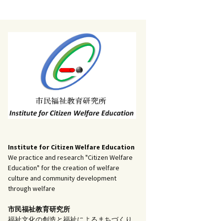
記事（51）～
）
アーカイブ（２）
1
アーカイブ（３）
研究ノート
記事（101）～
）
アーカイブ（３）
1
アーカイブ（４）
調査報告
記事（151）～
）
アーカイブ（４）
1
アーカイブ（５）
実践報告
記事（201）～
）
アーカイブ（５）
5
コラム
Institute for Citizen Welfare Education
We practice and research "Citizen Welfare
Education" for the creation of welfare
culture and community development
through welfare
市民福祉教育研究所
福祉文化の創造と福祉によるまちづくり