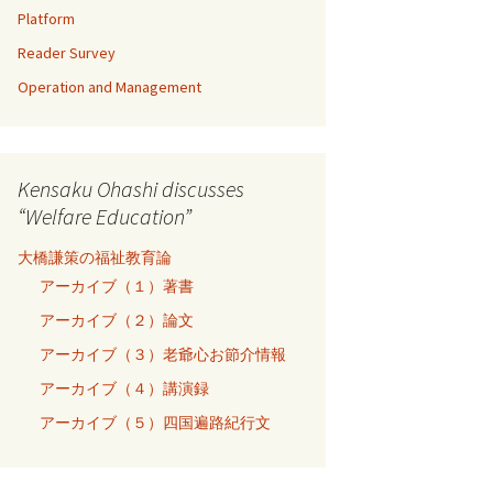
Platform
Reader Survey
Operation and Management
Kensaku Ohashi discusses
“Welfare Education”
大橋謙策の福祉教育論
アーカイブ（１）著書
アーカイブ（２）論文
アーカイブ（３）老爺心お節介情報
アーカイブ（４）講演録
アーカイブ（５）四国遍路紀行文