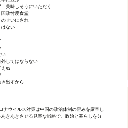
ず 美味しそうにいただく
 国政忖度食堂
材のせいにされ
とはない
ど
い
ない
口外してはならない
言えぬ
が
動き出すから
。コロナウイルス対策は中国の政治体制の歪みを露呈し
をあきあきさせる見事な戦略で、政治と暮らしを分