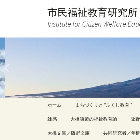
コ
市民福祉教育研究所
ン
テ
Institute for Citizen Welfare Ed
ン
ツ
へ
ス
キ
ッ
プ
ホーム
まちづくりと “ふくし教育 ”
雑感
大橋謙策の福祉教育論
阪野
アーカイブ（１）
大橋文庫／阪野文庫
アーカイブ（１）
共同研究者／年
アー
記事（1）～
著書
著書