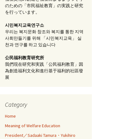
のための「市民福祉教育」の実践と研究
を行っています。
시민복지교육연구소
우리는 복지문화 창조와 복지를 통한 지역
사회만들기를 위해 「시민복지교육」 실
천과 연구를 하고 있습니다
公民福利教育
研究所
我們現在研究和実践「公民福利教育」因
為創造福利文化和進行基于福利的社區發
展
Category
Home
Meaning of Welfare Education
President／Sadaaki Tamura・Yukihiro