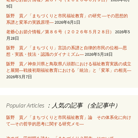
9日
阪野 貢／「まちづくりと市民福祉教育」の研究 ―その思想的
系譜と変革の実践原理―
2026年6月1日
老爺心お節介情報／第８６号（２０２６年５月２８日）
2026年5
月28日
阪野 貢／「まちづくり」言説の系譜と自律的市民の位相―思
想・実践・技法・認識のダイナミズム―
2026年5月18日
阪野 貢／神奈川県と鳥取県八頭郡における福祉教育実践の成立
と展開―戦後初期福祉教育における「統治」と「変革」の相克―
2026年5月7日
Popular Articles ：人気の記事 （全記事中）
阪野 貢／「まちづくりと市民福祉教育」論 その体系化に向け
て―その哲学的思考に関する研究メモ―