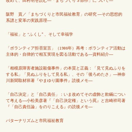
改めて、田村明を読む―「まちづくり３部作」について―
阪野 貢／「まちづくりと市民福祉教育」の研究 ―その思想的
系譜と変革の実践原理―
「福祉」と “ふくし” 、そして幸福学
「ボランティア拒否宣言」（1986年）再考：ボランティア活動は
主体的・自律的で相互実現を図る活動である―資料紹介―
「相模原障害者施設殺傷事件」の本質と正義：「見て見ぬふりを
する私」「見ぬふりをして見る私」、その「後ろめたさ」―神奈
川新聞取材班著『やまゆり園事件』読後メモ―
「自己決定」と「自己責任」：いま改めてその虚飾と欺瞞につい
て考える―小松美彦著『「自己決定権」という罠』と吉崎祥司著
『「自己責任論」をのりこえる』の読後メモ―
パターナリズムと市民福祉教育