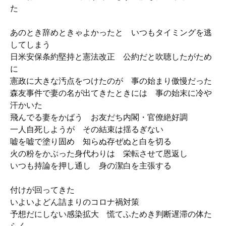
た
あのとき辞めときゃよかったと いつもタイミングを逃
してしまう
日米安保条約堅持と憲法改正 公約だと吹聴したがため
に
憲政に大きな汚点をつけたのが 事の始まり傲慢だった
森友事件で妻の名が出てきたときには 事の始末に冷や
汗かいた
飛んでる妻をかばう お友だち内閣・官僚絶好調
一人自死しようが その結束は揺るぎない
嘘を嘘で塗り固め 知らぬ存ぜぬと白を切る
火の粉をかぶった身代わりは 栄転させて恩返し
いつも持論を押し通し 身の潔白を主張する
付けが回ってきた
いよいよどん詰まりのコロナ禍対策
予想だにしない感染拡大 慌てふためき判断遅滞の体た