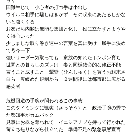
らく
国難生じて 小心者の打つ手は小出し
ウイルス相手に騙しはきかず その収束にあたるしかな
いと腹くくる
お友だち内閣は無能な集団と化し 役に立たずとようや
く得心いった
少しましな取り巻き連中の言葉を真に受け 勝手に決め
て号令一下
強いリーダー気取っても 家紋の知れたボンボン育ち
世間との暮らしのズレは 妻と同様致命的な修正不能
言うこと成すこと 顰蹙（ひんしゅく）を買うお粗末さ
自ら一度緩めた規制から ２週間後には都市部に広がる
感染者
危機回避の手腕が問われるこの事態
このタイミングに颯爽（さっそう）と 政治手腕の秀で
た都知事がカムバック
見事にお株を奪われて イニシアチブを持って行かれた
苛立ち焦りながら仕立てた 準備不足の緊急事態宣言