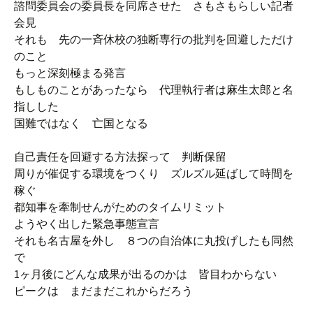
諮問委員会の委員長を同席させた さもさもらしい記者
会見
それも 先の一斉休校の独断専行の批判を回避しただけ
のこと
もっと深刻極まる発言
もしものことがあったなら 代理執行者は麻生太郎と名
指しした
国難ではなく 亡国となる
自己責任を回避する方法探って 判断保留
周りが催促する環境をつくり ズルズル延ばして時間を
稼ぐ
都知事を牽制せんがためのタイムリミット
ようやく出した緊急事態宣言
それも名古屋を外し ８つの自治体に丸投げしたも同然
で
1ヶ月後にどんな成果が出るのかは 皆目わからない
ピークは まだまだこれからだろう