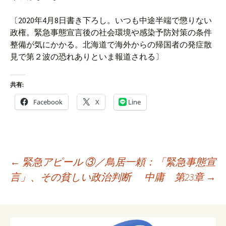
〔2020年4月8日書き下ろし。いつも中途半端で懲りない
政権。緊急事態宣言後の社会環境や感染予防対策の条件
整備が気にかかる。北海道で海外からの帰国者の発症散
見で第２波の恐れありといま報道される〕
共有:
Facebook
X
Line
投
←
緊急アピール ③／鳥居一頼：「緊急事態宣
稿
言」、その貧しい政治判断
中庸 第23章
→
ナ
ビ
ゲ