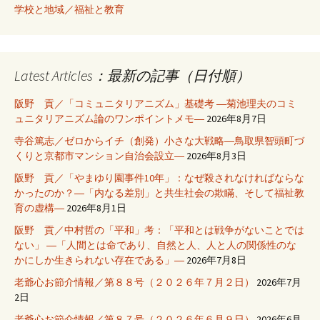
学校と地域／福祉と教育
Latest Articles：最新の記事（日付順）
阪野 貢／「コミュニタリアニズム」基礎考 ―菊池理夫のコミ
ュニタリアニズム論のワンポイントメモ―
2026年8月7日
寺谷篤志／ゼロからイチ（創発）小さな大戦略―鳥取県智頭町づ
くりと京都市マンション自治会設立―
2026年8月3日
阪野 貢／「やまゆり園事件10年」：なぜ殺されなければならな
かったのか？―「内なる差別」と共生社会の欺瞞、そして福祉教
育の虚構―
2026年8月1日
阪野 貢／中村哲の「平和」考：「平和とは戦争がないことでは
ない」 ―「人間とは命であり、自然と人、人と人の関係性のな
かにしか生きられない存在である」―
2026年7月8日
老爺心お節介情報／第８８号（２０２６年７月２日）
2026年7月
2日
老爺心お節介情報／第８７号（２０２６年６月９日）
2026年6月