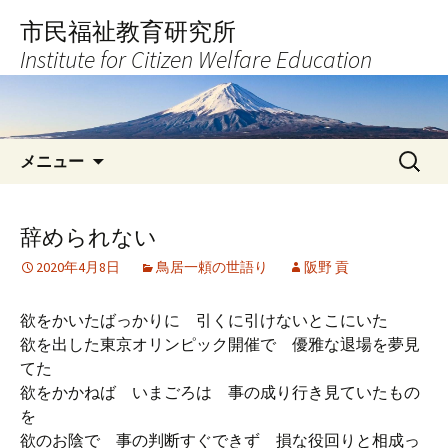
コ
市民福祉教育研究所
ン
Institute for Citizen Welfare Education
テ
ン
ツ
へ
検
ス
メニュー
索:
キ
ッ
プ
辞められない
2020年4月8日
鳥居一頼の世語り
阪野 貢
欲をかいたばっかりに 引くに引けないとこにいた
欲を出した東京オリンピック開催で 優雅な退場を夢見
てた
欲をかかねば いまごろは 事の成り行き見ていたもの
を
欲のお陰で 事の判断すぐできず 損な役回りと相成っ