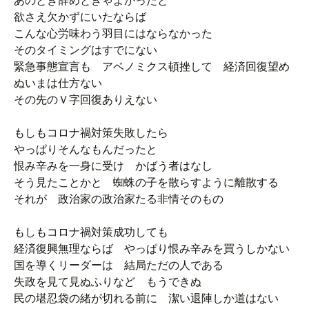
あのとき辞めときゃよかったと
欲さえ欠かずにいたならば
こんな心労味わう羽目にはならなかった
そのタイミングはすでにない
緊急事態宣言も アベノミクス頓挫して 経済回復望め
ぬいまは仕方ない
その先のＶ字回復ありえない
もしもコロナ禍対策失敗したら
やっぱりそんなもんだったと
恨み辛みを一身に受け かばう者はなし
そう見たことかと 蜘蛛の子を散らすように離散する
それが 政治家の政治家たる非情そのもの
もしもコロナ禍対策成功しても
経済復興無理ならば やっぱり恨み辛みを買うしかない
国を導くリーダーは 結局ただの人である
失政を見て見ぬふりなど もうできぬ
民の堪忍袋の緒が切れる前に 潔い退陣しか道はない