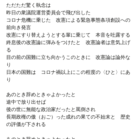
ただただ驚く執念は
昨日の衆議院運営委員会で飛び出した
コロナ危機に乗じた 改憲による緊急事態条項創設への
前向き発言
改憲にすり替えようとする輩に乗じて 本音を吐露する
終息後の改憲論に弾みをつけたと 改憲論者は意気上げ
る
目の前の国難に立ち向かうこのときに 改憲論は論外な
り
日本の国難は コロナ禍以上にこの程度の〈ひと〉にあ
り
あのとき辞めときゃよかったと
途中で放り出せば
後の世に無能な政治家だったと罵倒され
長期政権の傲（おご）った成れの果ての不始末と 歴史
の評価が下される