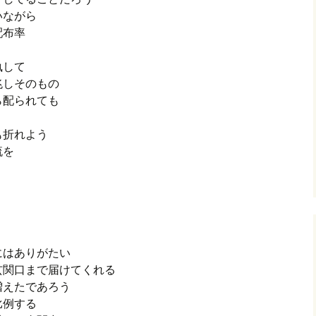
いいながら
配布率
固執して
兆しそのもの
ら配られても
も折れよう
物流を
にはありがたい
玄関口まで届けてくれる
増えたであろう
比例する