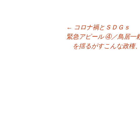
投
←
コロナ禍とＳＤＧｓ
稿
緊急アピール ④／鳥居一
ナ
を揺るがすこんな政権
ビ
ゲ
ー
シ
ョ
ン