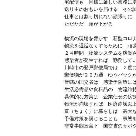
宅配便も 同様に厳しい業務に
送り主のおもいを届ける その
仕事とは割り切れない頑張りに
ただただ 頭が下がる
物流の現場を脅かす 新型コロ
物流を遅延なくするために 頑
２４時間 物流システムを稼働
感染者が発生すれば 勤務して
川崎市の登戸郵便局では ２度
郵便物が２２万通 ゆうパック
管轄の国交省は 感染予防策に
生活必需品や食料品の 物流維
具体的な方策は 企業任せの傍
物流が崩壊すれば 医療崩壊以
直（ちょく）に暮らしは 甚大
予備対策を講じることも 事態
非常事態宣言下 国交省のサボ