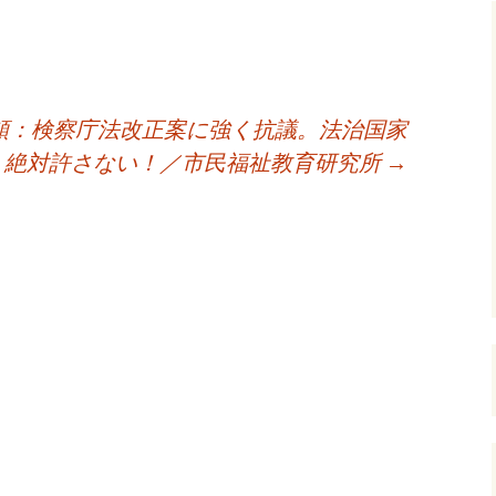
頼：検察庁法改正案に強く抗議。法治国家
、絶対許さない！／市民福祉教育研究所
→