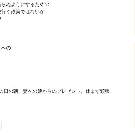
陥らぬようにするための
先行く政策ではないか
が
々への
ま
。母の日の朝、妻への娘からのプレゼント。休まず頑張