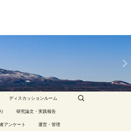
検
ディスカッションルーム
索:
り
アーカイブ（１）
研究論文・実践報告
記事（1）～
）
者アンケート
アーカイブ（１）
運営・管理
アーカイブ（２）
研究論文