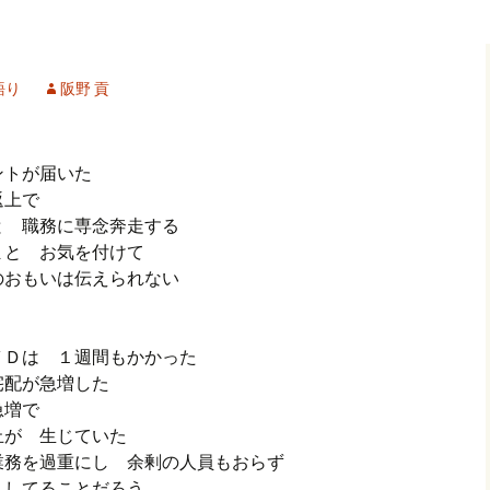
記事（51）～
カイブ（２）
アーカイブ（２）
アーカイブ（２
クレット
学位論文
アーカイブ（３）
2019/07/17～12/3
記事（101）～
語り
阪野 貢
カイブ（３）
アーカイブ（３）
アーカイブ（３
論文
アーカイブ（４）
2020/01/01～12/3
記事（151）～
ントが届いた
カイブ（４）
アーカイブ（４）
アーカイブ（４
福祉セミナー
講演録
アーカイブ（５）
2021/01/01～12/3
曜返上で
記事（201）～
と 職務に専念奔走する
カイブ（５）
アーカイブ（５）
アーカイブ（５
まと お気を付けて
業績
その他
2022/01/01～03/1
のおもいは伝えられない
ＶＤは １週間もかかった
宅配が急増した
の急増で
止が 生じていた
業務を過重にし 余剰の人員もおらず
）してることだろう