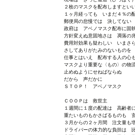
２枚のマスクを配布しますと
１ヶ月経っても いまだ４％の
郵便局の怠慢では 決してない
政府は アベノマスク配布に
方針変えぬ意固地さは 凋落の
費用対効果も疑わしい いまさ
さしてありがたみのないものを
仕事とはいえ 配布する人の心
マスクより重要な〈もの〉の
止めぬようにせねばならぬ
だから 声だかに
ＳＴＯＰ！ アベノマスク
ＣＯＯＰは 救世主
１週間に１度の配達は 高齢者
重たいものもかさばるものも 
３月からの２ヶ月間 注文量も
ドライバーの体力的な負担は 