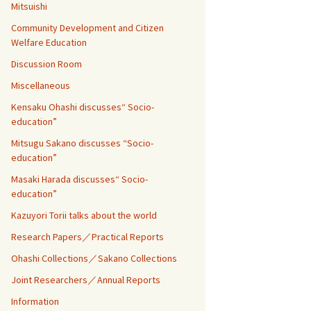
Mitsuishi
Community Development and Citizen
Welfare Education
Discussion Room
Miscellaneous
Kensaku Ohashi discusses“ Socio-
education”
Mitsugu Sakano discusses “Socio-
education”
Masaki Harada discusses“ Socio-
education”
Kazuyori Torii talks about the world
Research Papers／Practical Reports
Ohashi Collections／Sakano Collections
Joint Researchers／Annual Reports
Information