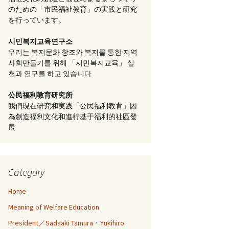
のための「市民福祉教育」の実践と研究
を行っています。
시민복지교육연구소
우리는 복지문화 창조와 복지를 통한 지역
사회만들기를 위해 「시민복지교육」 실
천과 연구를 하고 있습니다
公民福利教育
研究所
我們現在研究和実践「公民福利教育」因
為創造福利文化和進行基于福利的社區發
展
Category
Home
Meaning of Welfare Education
President／Sadaaki Tamura・Yukihiro