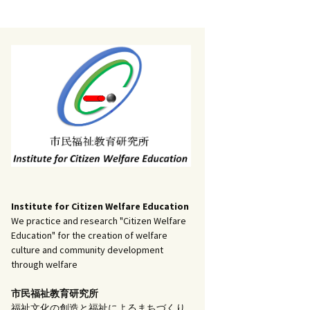
記事（51）～
）
アーカイブ（２）
1
アーカイブ（３）
研究ノート
記事（101）～
）
アーカイブ（３）
1
アーカイブ（４）
調査報告
記事（151）～
）
アーカイブ（４）
1
アーカイブ（５）
実践報告
記事（201）～
）
アーカイブ（５）
5
コラム
Institute for Citizen Welfare Education
We practice and research "Citizen Welfare
Education" for the creation of welfare
culture and community development
through welfare
市民福祉教育研究所
福祉文化の創造と福祉によるまちづくり