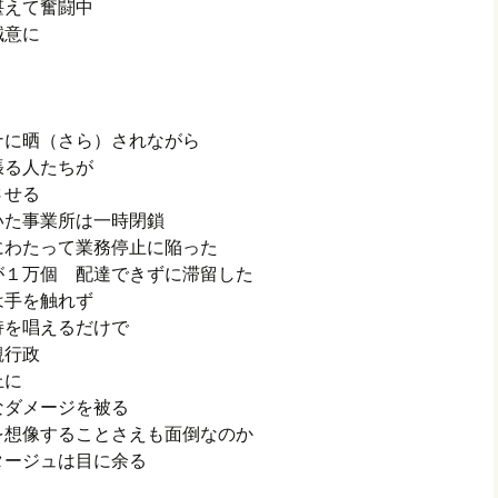
堪えて奮闘中
誠意に
ナに晒（さら）されながら
張る人たちが
させる
いた事業所は一時閉鎖
にわたって業務停止に陥った
が１万個 配達できずに滞留した
は手を触れず
持を唱えるだけで
観行政
上に
なダメージを被る
を想像することさえも面倒なのか
タージュは目に余る