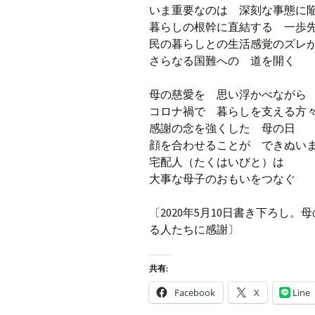
いま重要なのは 深刻な事態に
暮らしの根幹に直結する 一歩
民の暮らしとの生活感覚のズレ
さらなる国難への 道を開く
母の慈愛を 思い浮かべながら
コロナ禍で 暮らしを支える方
感謝の念を強くした 母の日
顔を合わせることが できぬい
宅配人（たくはいびと）は
大事な母子のおもいをつなぐ
〔2020年5月10日書き下ろし
る人たちに感謝〕
共有:
Facebook
X
Line