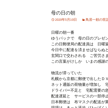
アーカイブ（２）
アーカイブ（２）
アー
母の日の朝
記事（51）～
論文
ブッ
2020年5月10日
鳥居一頼の世
アーカイブ（３）
アーカイブ（３）
アー
記事（101）～
老爺心お節介情報
論文
日曜の朝一番
アーカイブ（４）
ゆうパックで 母の日のプレゼ
アーカイブ（４）
アー
記事（151）～
講演録
社会
この日郵便局の配達員は 日
今日中に配達を済ませばならぬ
アーカイブ（５）
アーカイブ（５）
アー
玄関口で交わされる ご苦労さ
記事（201）～
四国遍路紀行文
研究
この言葉がけしか いまの感謝
物流が滞っていた
札幌から京都に郵便で出したＤ
ネット通販の荷物量が増加し 
ドライバー不足と 宅配需要
配達遅延と サービスの一部停
日本郵便は 布マスクの配送が
現場は きっと逼迫（ひっぱく