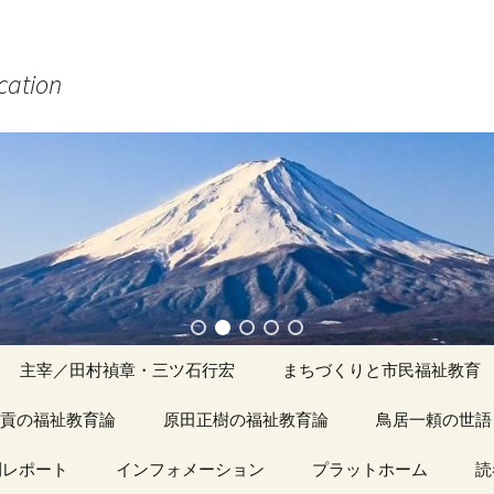
ucation
主宰／田村禎章・三ツ石行宏
まちづくりと市民福祉教育
貢の福祉教育論
原田正樹の福祉教育論
アーカイブ（１）
鳥居一頼の世語
記事（1）～
間レポート
カイブ（１）
インフォメーション
アーカイブ（１）
プラットホーム
アーカイブ（１
読
著書
アーカイブ（２）
「心守る詩」