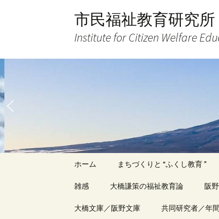
コ
市民福祉教育研究所
ン
テ
Institute for Citizen Welfare Ed
ン
ツ
へ
ス
キ
ッ
プ
ホーム
まちづくりと “ふくし教育 ”
雑感
大橋謙策の福祉教育論
阪野
アーカイブ（１）
大橋文庫／阪野文庫
アーカイブ（１）
共同研究者／年
アー
記事（1）～
著書
著書