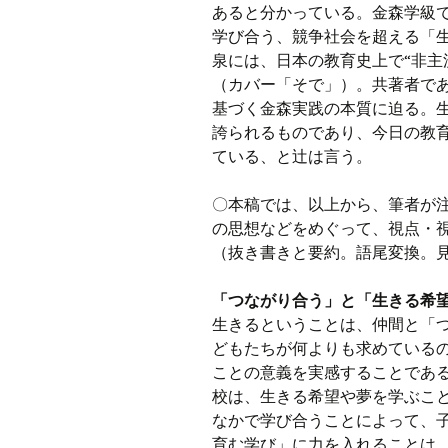
あると分かっている。金森学級
学び合う、競争社会を超える「
泉には、日本の教育史上で“非主
（カバー「そで」）。共著者で
基づく金森実践の本質に迫る。
誇られるものであり、今日の教
ている、と辻は言う。
〇本稿では、以上から、筆者が
の思想などをめぐって、視点・
（抜き書きと要約。語尾変換。
「つながり合う」と「生きる希
生きるということは、仲間と「つ
どもたちが何よりも求めている
ことの意義を実感することであ
校は、生きる希望や夢を学ぶこと
なかで学び合うことによって、
育む学び」に力を入れることは