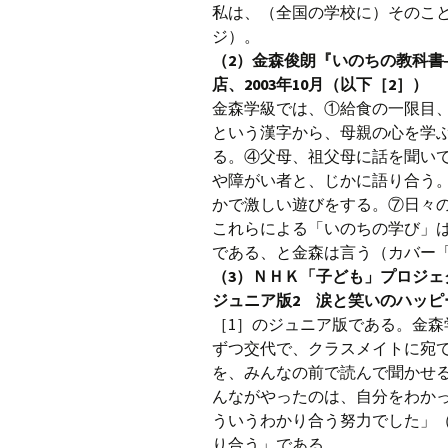
私は、（全国の学校に）そのこと
ジ）。
（2）金森俊朗『いのちの教科
店、2003年10月（以下［2］）
金森学級では、①給食の一限目、
という漢字から、母親の心を学
る。④父母、祖父母に話を聞い
や障がい者と、じかに語り合う
かで激しい遊びをする。⑦日々
これらによる「いのちの学び」
である、と金森は言う（カバー
（3）ＮＨＫ「子ども」プロジ
ジュニア版2 涙と笑いのハッピー
［1］のジュニア版である。金森
ずつ交代で、クラスメイトに宛
を、みんなの前で読んで聞かせ
んながやったのは、自分をわか
ういうわかり合う努力でした」（
り合う」である。