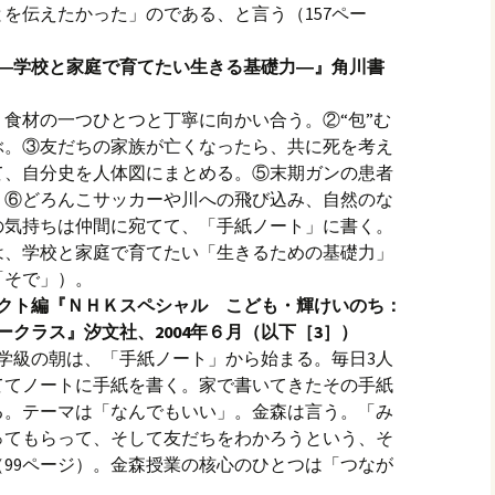
を伝えたかった」のである、と言う（157ペー
書―学校と家庭で育てたい生きる基礎力―』角川書
食材の一つひとつと丁寧に向かい合う。②“包”む
ぶ。③友だちの家族が亡くなったら、共に死を考え
て、自分史を人体図にまとめる。⑤末期ガンの患者
。⑥どろんこサッカーや川への飛び込み、自然のな
の気持ちは仲間に宛てて、「手紙ノート」に書く。
は、学校と家庭で育てたい「生きるための基礎力」
「そで」）。
ェクト編『ＮＨＫスペシャル こども・輝けいのち：
クラス』汐文社、2004年６月（以下［3］）
学級の朝は、「手紙ノート」から始まる。毎日3人
ててノートに手紙を書く。家で書いてきたその手紙
る。テーマは「なんでもいい」。金森は言う。「み
ってもらって、そして友だちをわかろうという、そ
99ページ）。金森授業の核心のひとつは「つなが