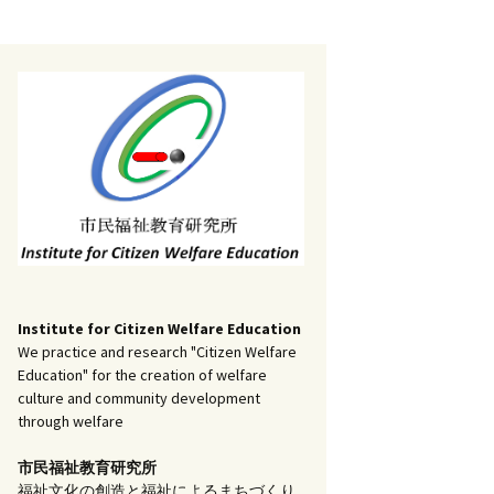
記事（51）～
）
アーカイブ（２）
1
アーカイブ（３）
研究ノート
記事（101）～
）
アーカイブ（３）
1
アーカイブ（４）
調査報告
記事（151）～
）
アーカイブ（４）
1
アーカイブ（５）
実践報告
記事（201）～
）
アーカイブ（５）
5
コラム
Institute for Citizen Welfare Education
We practice and research "Citizen Welfare
Education" for the creation of welfare
culture and community development
through welfare
市民福祉教育研究所
福祉文化の創造と福祉によるまちづくり