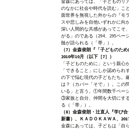
金森にあっては、「子どものリ
のなかに社会や時代を読む」こ
面世界を無視した外からの『モ
スや悲しみを自他いずれかに向
深い人間的な共感があってこそ
がる」のである（294、295
髄が語られる（「帯」）。
（7）金森俊朗『「子どものた
2010年10月（以下［7］）
「子どものために」という親心
「できること」にしか認められ
の下で悩む現代の子どもたち。
は？（カバー「そで」）。この
いる」と言う。①年間数千ペー
③家族と自分、仲間を大切にす
る（「帯」）。
（8）金森俊朗・辻直人『学び
新書）、ＫＡＤＯＫＡＷＡ、201
金森にあっては、子どもは「自