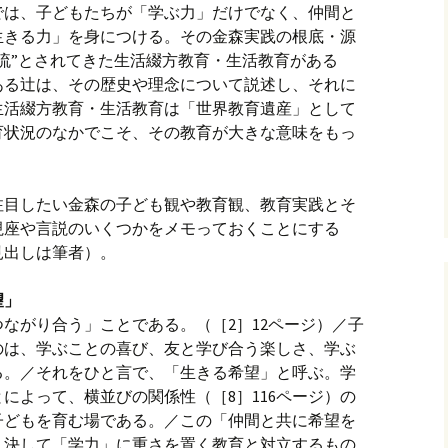
では、子どもたちが「学ぶ力」だけでなく、仲間と
生きる力」を身につける。その金森実践の根底・源
流”とされてきた生活綴方教育・生活教育がある
ある辻は、その歴史や理念について説述し、それに
生活綴方教育・生活教育は「世界教育遺産」として
育状況のなかでこそ、その教育が大きな意味をもっ
注目したい金森の子ども観や教育観、教育実践とそ
視座や言説のいくつかをメモっておくことにする
見出しは筆者）。
望」
ながり合う」ことである。（［2］12ページ）／子
のは、学ぶことの喜び、友と学び合う楽しさ、学ぶ
る。／それをひと言で、「生きる希望」と呼ぶ。学
によって、横並びの関係性（［8］116ページ）の
子どもを育む場である。／この「仲間と共に希望を
、決して「学力」に重さを置く教育と対立するもの