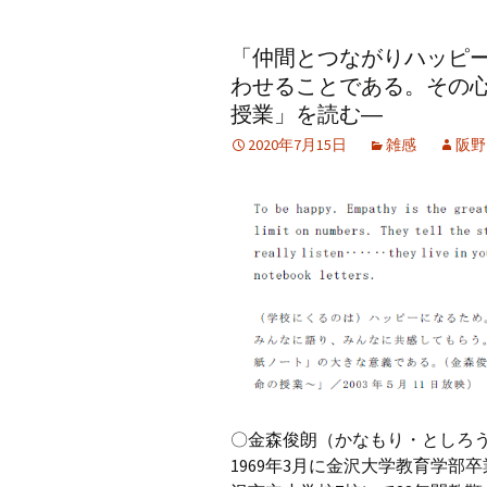
アーカイブ（２）
アーカイブ（２）
アー
「仲間とつながりハッピ
記事（51）～
論文
ブッ
わせることである。その
アーカイブ（３）
アーカイブ（３）
アー
授業」を読む―
記事（101）～
老爺心お節介情報
論文
2020年7月15日
雑感
阪野
アーカイブ（４）
アーカイブ（４）
アー
記事（151）～
講演録
社会
アーカイブ（５）
アーカイブ（５）
アー
記事（201）～
四国遍路紀行文
研究
〇金森俊朗（かなもり・としろう）
1969年3月に金沢大学教育学