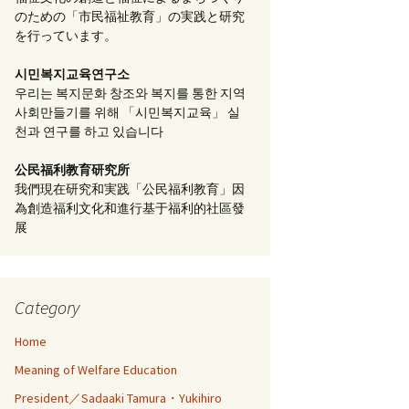
のための「市民福祉教育」の実践と研究
を行っています。
시민복지교육연구소
우리는 복지문화 창조와 복지를 통한 지역
사회만들기를 위해 「시민복지교육」 실
천과 연구를 하고 있습니다
公民福利教育
研究所
我們現在研究和実践「公民福利教育」因
為創造福利文化和進行基于福利的社區發
展
Category
Home
Meaning of Welfare Education
President／Sadaaki Tamura・Yukihiro