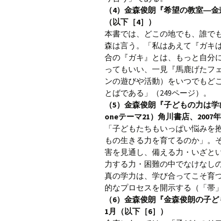
（4）金森俊朗『希望の教室―金
（以下［4］）
本書では、どこの地でも、誰で
森は言う。「私はあえて『ガキ
合の『ガキ』とは、もっと自分
ってもいい、一見『馬鹿げたフ
ンの遊びや活動）をいつでもど
とばである」（249ページ）。
（5）金森俊朗『子どもの力は学
oneテーマ21）角川書店、2007
「子どもたちもいっぱい悩みを
もの生きる力を育てるのか」。
害を見通し、備える力・いざと
力する力・困難の中でなけなし
真の学力は、学び合ってこそ育
的なプロセスを開示する（「帯
（6）金森俊朗『金森俊朗の子ど
1月（以下［6］）