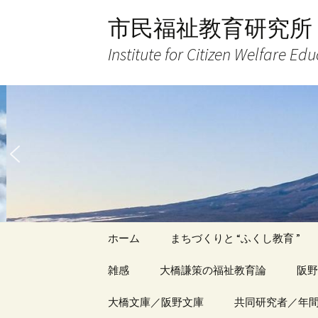
コ
市民福祉教育研究所
ン
テ
Institute for Citizen Welfare Ed
ン
ツ
へ
ス
キ
ッ
プ
ホーム
まちづくりと “ふくし教育 ”
雑感
大橋謙策の福祉教育論
阪野
アーカイブ（１）
大橋文庫／阪野文庫
アーカイブ（１）
共同研究者／年
アー
記事（1）～
著書
著書