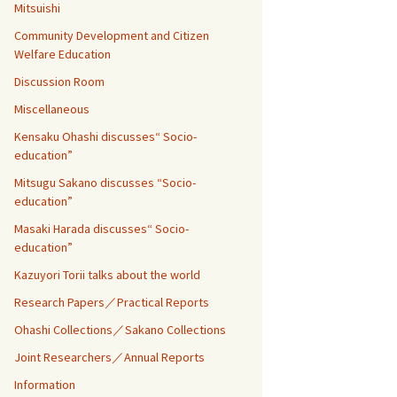
Mitsuishi
Community Development and Citizen
Welfare Education
Discussion Room
Miscellaneous
Kensaku Ohashi discusses“ Socio-
education”
Mitsugu Sakano discusses “Socio-
education”
Masaki Harada discusses“ Socio-
education”
Kazuyori Torii talks about the world
Research Papers／Practical Reports
Ohashi Collections／Sakano Collections
Joint Researchers／Annual Reports
Information