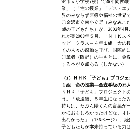
沢市立小学校7校）で38年間教鞭
業」（「性の授業」「デス・エ
界のみならず医療や福祉の世界
〇金沢市立南小立野（みなみこだ
歳の子どもたち）が、2002年
れが翌2003年５月、「ＮＨＫ
ッピークラス～４年１組 命の
くの人々の感動を呼び、国際的
〇筆者（阪野）の手もとに、金
する本が８点ある（しかない）
（1）ＮＨＫ「子ども」プロジェ
１組 命の授業―金森学級の35人
ＮＨＫ「子ども」プロジェクト
う。「放送後、５年生になった
持ちは、たぶん陽くんの言葉が
かにおもしろかったけどな、オ
出なかった」（156ページ）。
子どもたちが本来持っている力