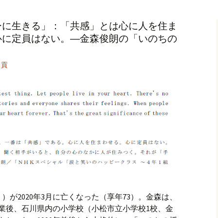
記事（51）～
カイブ（２）
アーカイブ（２）
アーカイブ（２
ーに生きる」：「共感」とは心に人を住ま
クレット
学位論文
アーカイブ（３）
2019/07/17～12/3
記事（101）～
心に定員はない。―金森俊朗の「いのちの
カイブ（３）
アーカイブ（３）
アーカイブ（３
論文
アーカイブ（４）
2020/01/01～12/3
記事（151）～
 貢
カイブ（４）
アーカイブ（４）
アーカイブ（４
福祉セミナー
講演録
アーカイブ（５）
2021/01/01～12/3
記事（201）～
カイブ（５）
アーカイブ（５）
アーカイブ（５
業績
その他
2022/01/01～03/1
が2020年3月に亡くなった（享年73）。金森は、
部卒業後、石川県内の小学校（小松市立小学校1校、金