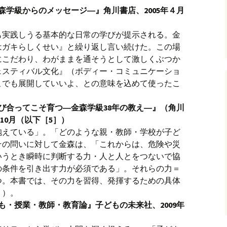
森学級からのメッセージ―』角川書店、2005年４月
も実践しうる基本的な日常の学びが提示される。金
はガキらしくせい』と繰り返し言い続けた。この場
にこだわり、わがままを通そうとして激しくぶつか
ェスティバル文化』（ボディー・コミュニケーショ
こでも展開していいよ、との意味を込めて使ったこ
び合ってこそ育つ―金森学級38年の教え―』（角川
年10月（以下［5］）
抱えている」。「どのような親・教師・学校が子ど
その問いに対して金森は、「これからは、危険や災
いうとき瞬時に判断する力・人と人とをつないで協
の条件を引き出す力が必須である」。それらの力＝
つ。本書では、その力を習得、発揮するための具体
」）。
も・授業・教師・教育論』子どもの未来社、2009年