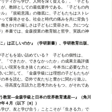
アリティから学び、人間を深く捉える」。「子ども
とが、教師としての最低要件である。「子どもの内
ラル』『規範意識』の徹底に、子どもたちはストレ
かって爆発させる。社会と時代の痛みを共に背負う
、働きかけの厳しさは子どもに受容され、力につな
ページ）本書では、金森授業の教育観と哲学、実践の神
めに」は正しいのか』（学研新書）、学研教育出版、
が子どもを追い詰めている？ 子どもの個性は、
ず、「できたか、できなかったか」の成果主義評価
厳しい現実を生き抜くために、今本当に必要な力と
問いに対して、「金森学級には理想の子どもたちが
ジの本を読む。②外で友たぢと豊かに関わり遊ぶ。
る。④高度な言語力と思考力れをもつ、がそれであ
合う教室―金森学級と日本の世界教育遺産―』（角川
7年４月（以下［8］）
ら学び、友と学び合う」ことこそが「生きる力」で