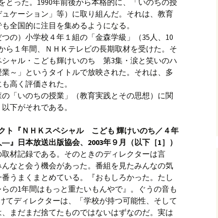
をとった。1990年前後から本格的に、「いのちの授
デュケーション」等）に取り組んだ。それは、教育
でも全国的に注目を集めるようになる。
つの）小学校４年１組の「金森学級」（35人、10
4月から１年間、ＮＨＫテレビの長期取材を受けた。そ
スペシャル・こども輝けいのち 第3集・涙と笑いのハ
授業～」というタイトルで放映された。それは、多
にも高く評価された。
森の「いのちの授業」（教育実践とその思想）に関
。以下がそれである。
クト『ＮＨＫスペシャル こども 輝けいのち／４年
―』日本放送出版協会、2003年９月（以下［1］）
の取材記録である。そのときのディレクターは言
みんなと会う機会があった。番組を見たみんなの気
一番うまくまとめている。『おもしろかった。たし
レらの1年間はもっと重たいもんやで』。ぐうの音も
続けてディレクターは、「学校が持つ可能性、そして
は、まだまだ捨てたものではないはずなのだ。実は