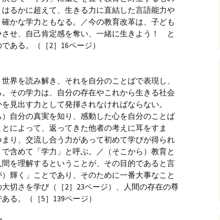
、はるかに超えて、生きる力に直結した言語能力や
、確かな学力ともなる。／今の教育改革は、子ども
争させ、自己肯定感を奪い、一緒に生きよう！ と
である。（［2］16ページ）
く世界を読み解き、それを自分のことばで表現し、
る。その学力は、自分の存在やこれから生きる社会
かを見出す力として発揮されなければならない。
わち）自分の真実を知り、感動した心を自分のことば
ことによって、返ってきた他者の考えに耳をすま
つまり、交流し合う力があって初めて学びが得られ
まで含めて「学力」と呼ぶ。／（そこから）教育と
人間を理解するということが、その目的であると言
が）輝く」ことであり、そのために一番大事なこと
大切さを学び（［2］23ページ）、人間の存在の尊
ある。（［5］139ページ）