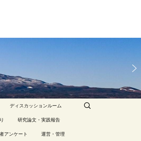
検
ディスカッションルーム
索:
り
アーカイブ（１）
研究論文・実践報告
記事（1）～
）
者アンケート
アーカイブ（１）
運営・管理
アーカイブ（２）
研究論文