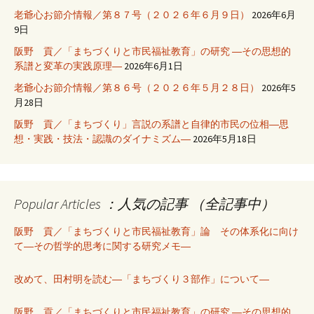
老爺心お節介情報／第８７号（２０２６年６月９日）
2026年6月
9日
阪野 貢／「まちづくりと市民福祉教育」の研究 ―その思想的
系譜と変革の実践原理―
2026年6月1日
老爺心お節介情報／第８６号（２０２６年５月２８日）
2026年5
月28日
阪野 貢／「まちづくり」言説の系譜と自律的市民の位相―思
想・実践・技法・認識のダイナミズム―
2026年5月18日
Popular Articles ：人気の記事 （全記事中）
阪野 貢／「まちづくりと市民福祉教育」論 その体系化に向け
て―その哲学的思考に関する研究メモ―
改めて、田村明を読む―「まちづくり３部作」について―
阪野 貢／「まちづくりと市民福祉教育」の研究 ―その思想的