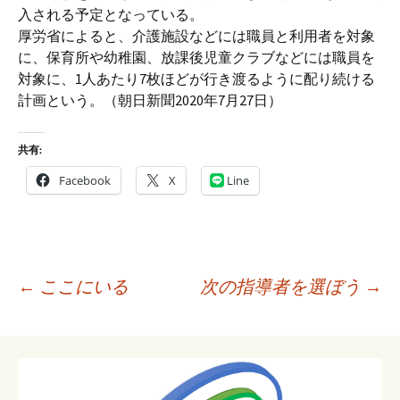
入される予定となっている。
厚労省によると、介護施設などには職員と利用者を対象
に、保育所や幼稚園、放課後児童クラブなどには職員を
対象に、1人あたり7枚ほどが行き渡るように配り続ける
計画という。（朝日新聞2020年7月27日）
共有:
Facebook
X
Line
投
←
ここにいる
次の指導者を選ぼう
→
稿
ナ
ビ
ゲ