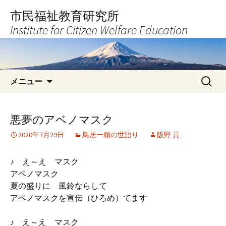
コ
市民福祉教育研究所
ン
Institute for Citizen Welfare Education
テ
ン
ツ
へ
検
ス
メニュー
索:
キ
ッ
プ
悪夢のアベノマスク
2020年7月29日
鳥居一頼の世語り
阪野 貢
♪ え～え マスク
アベノマスク
夏の盛りに 風鈴ならして
アベノマスクを宣伝（ひろめ）てます
♪ え～え マスク