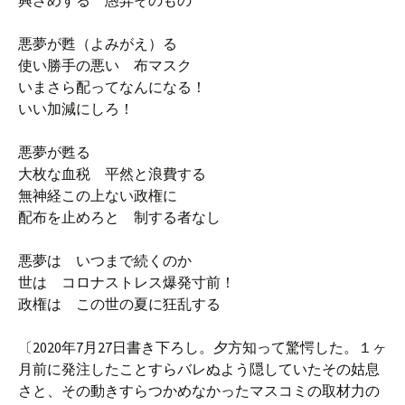
興ざめする 愚弄そのもの
悪夢が甦（よみがえ）る
使い勝手の悪い 布マスク
いまさら配ってなんになる！
いい加減にしろ！
悪夢が甦る
大枚な血税 平然と浪費する
無神経この上ない政権に
配布を止めろと 制する者なし
悪夢は いつまで続くのか
世は コロナストレス爆発寸前！
政権は この世の夏に狂乱する
〔2020年7月27日書き下ろし。夕方知って驚愕した。１ヶ
月前に発注したことすらバレぬよう隠していたその姑息
さと、その動きすらつかめなかったマスコミの取材力の