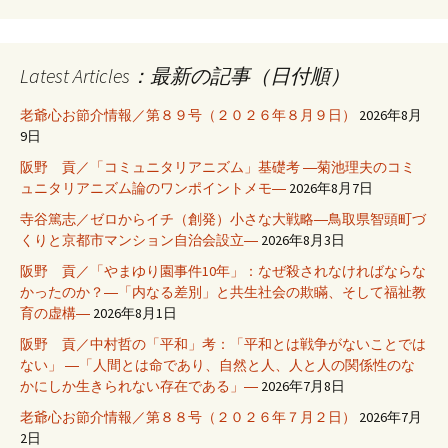
Latest Articles：最新の記事（日付順）
老爺心お節介情報／第８９号（２０２６年８月９日）
2026年8月
9日
阪野 貢／「コミュニタリアニズム」基礎考 ―菊池理夫のコミ
ュニタリアニズム論のワンポイントメモ―
2026年8月7日
寺谷篤志／ゼロからイチ（創発）小さな大戦略―鳥取県智頭町づ
くりと京都市マンション自治会設立―
2026年8月3日
阪野 貢／「やまゆり園事件10年」：なぜ殺されなければならな
かったのか？―「内なる差別」と共生社会の欺瞞、そして福祉教
育の虚構―
2026年8月1日
阪野 貢／中村哲の「平和」考：「平和とは戦争がないことでは
ない」 ―「人間とは命であり、自然と人、人と人の関係性のな
かにしか生きられない存在である」―
2026年7月8日
老爺心お節介情報／第８８号（２０２６年７月２日）
2026年7月
2日