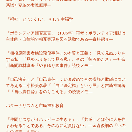
系譜と変革の実践原理―
「福祉」と “ふくし” 、そして幸福学
「ボランティア拒否宣言」（1986年）再考：ボランティア活動は
主体的・自律的で相互実現を図る活動である―資料紹介―
「相模原障害者施設殺傷事件」の本質と正義：「見て見ぬふりを
する私」「見ぬふりをして見る私」、その「後ろめたさ」―神奈
川新聞取材班著『やまゆり園事件』読後メモ―
「自己決定」と「自己責任」：いま改めてその虚飾と欺瞞につい
て考える―小松美彦著『「自己決定権」という罠』と吉崎祥司著
『「自己責任論」をのりこえる』の読後メモ―
パターナリズムと市民福祉教育
「仲間とつながりハッピーに生きる」：「共感」とは心に人を住
まわせることである。その心に定員はない。―金森俊朗の「いの
ちの授業」を読む―