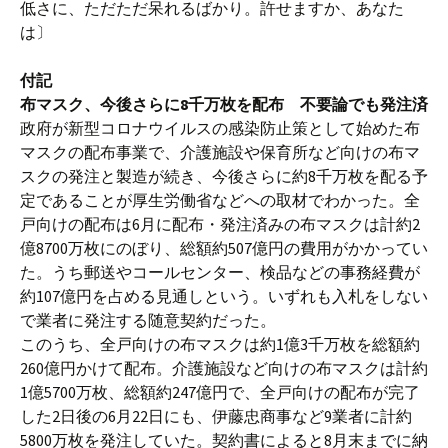
低さに、ただただ呆れるばかり。許せますか、あなた
は〕
付記
布マスク、今後さらに8千万枚を配布 不要論でも発注済
政府が新型コロナウイルスの感染防止策として始めた布
マスクの配布事業で、介護施設や保育所など向けの布マ
スクの発注と製造が続き、今後さらに約8千万枚を配る予
定であることが厚生労働省などへの取材でわかった。全
戸向けの配布は6月に配布・発注済みの布マスクは計約2
億8700万枚にのぼり、総額約507億円の費用がかかってい
た。うち郵送やコールセンター、検品などの事務経費が
約107億円を占める見通しという。いずれも入札をしない
で業者に発注する随意契約だった。
このうち、全戸向けの布マスクは約1億3千万枚を総額約
260億円かけて配布。介護施設など向けの布マスクは計約
1億5700万枚、総額約247億円で、全戸向けの配布が完了
した2日後の6月22日にも、伊藤忠商事など9業者に計約
5800万枚を発注していた。契約書によると8月末までに納