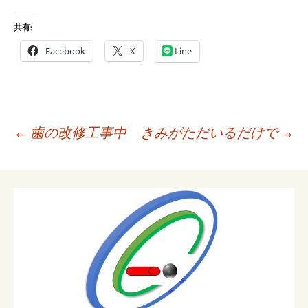
共有:
Facebook
X
Line
投
←
歯の改修工事中
きみがただいるだけで
→
稿
ナ
ビ
ゲ
ー
シ
ョ
ン