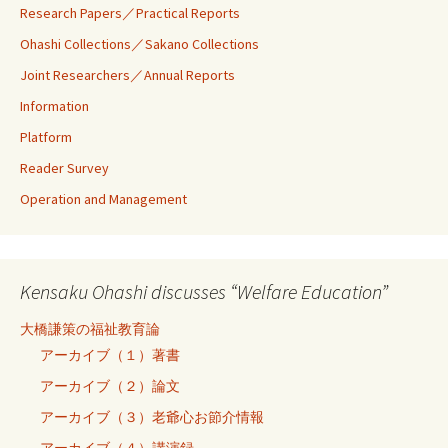
Research Papers／Practical Reports
Ohashi Collections／Sakano Collections
Joint Researchers／Annual Reports
Information
Platform
Reader Survey
Operation and Management
Kensaku Ohashi discusses “Welfare Education”
大橋謙策の福祉教育論
アーカイブ（１）著書
アーカイブ（２）論文
アーカイブ（３）老爺心お節介情報
アーカイブ（４）講演録