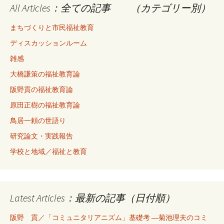
All Articles：全ての記事 （カテゴリー別）
まちづくりと市民福祉教育
ディスカッションルーム
雑感
大橋謙策の福祉教育論
阪野貢の福祉教育論
原田正樹の福祉教育論
鳥居一頼の世語り
研究論文・実践報告
学校と地域／福祉と教育
Latest Articles：最新の記事（日付順）
阪野 貢／「コミュニタリアニズム」基礎考 ―菊池理夫のコミ