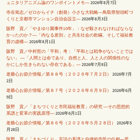
ュニタリアニズム論のワンポイントメモ―
2026年8月7日
寺谷篤志／ゼロからイチ（創発）小さな大戦略―鳥取県智頭町づ
くりと京都市マンション自治会設立―
2026年8月3日
阪野 貢／「やまゆり園事件10年」：なぜ殺されなければならな
かったのか？―「内なる差別」と共生社会の欺瞞、そして福祉教
育の虚構―
2026年8月1日
阪野 貢／中村哲の「平和」考：「平和とは戦争がないことでは
ない」 ―「人間とは命であり、自然と人、人と人の関係性のな
かにしか生きられない存在である」―
2026年7月8日
老爺心お節介情報／第８８号（２０２６年７月２日）
2026年7月
2日
老爺心お節介情報／第８７号（２０２６年６月９日）
2026年6月
9日
阪野 貢／「まちづくりと市民福祉教育」の研究 ―その思想的
系譜と変革の実践原理―
2026年6月1日
老爺心お節介情報／第８６号（２０２６年５月２８日）
2026年5
月28日
阪野 貢／「まちづくり」言説の系譜と自律的市民の位相―思