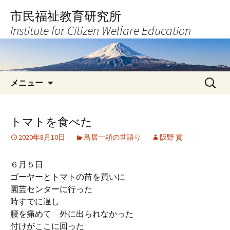
コ
市民福祉教育研究所
ン
Institute for Citizen Welfare Education
テ
ン
ツ
へ
検
ス
メニュー
索:
キ
ッ
プ
トマトを食べた
2020年8月10日
鳥居一頼の世語り
阪野 貢
６月５日
ゴーヤーとトマトの苗を買いに
園芸センターに行った
時すでに遅し
腰を痛めて 外に出られなかった
付けがここに回った