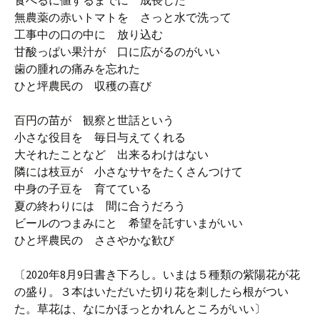
食べるに値するまでに 成長した
無農薬の赤いトマトを さっと水で洗って
工事中の口の中に 放り込む
甘酸っぱい果汁が 口に広がるのがいい
歯の腫れの痛みを忘れた
ひと坪農民の 収穫の喜び
百円の苗が 観察と世話という
小さな役目を 毎日与えてくれる
大それたことなど 出来るわけはない
隣には枝豆が 小さなサヤをたくさんつけて
中身の子豆を 育てている
夏の終わりには 間に合うだろう
ビールのつまみにと 希望を託すいまがいい
ひと坪農民の ささやかな歓び
〔2020年8月9日書き下ろし。いまは５種類の紫陽花が花
の盛り。３本はいただいた切り花を刺したら根がつい
た。草花は、なにかほっとかれんところがいい〕