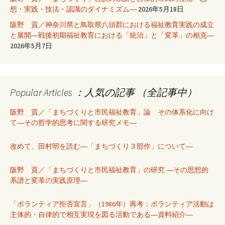
想・実践・技法・認識のダイナミズム―
2026年5月18日
阪野 貢／神奈川県と鳥取県八頭郡における福祉教育実践の成立
と展開―戦後初期福祉教育における「統治」と「変革」の相克―
2026年5月7日
Popular Articles ：人気の記事 （全記事中）
阪野 貢／「まちづくりと市民福祉教育」論 その体系化に向け
て―その哲学的思考に関する研究メモ―
改めて、田村明を読む―「まちづくり３部作」について―
阪野 貢／「まちづくりと市民福祉教育」の研究 ―その思想的
系譜と変革の実践原理―
「ボランティア拒否宣言」（1986年）再考：ボランティア活動は
主体的・自律的で相互実現を図る活動である―資料紹介―