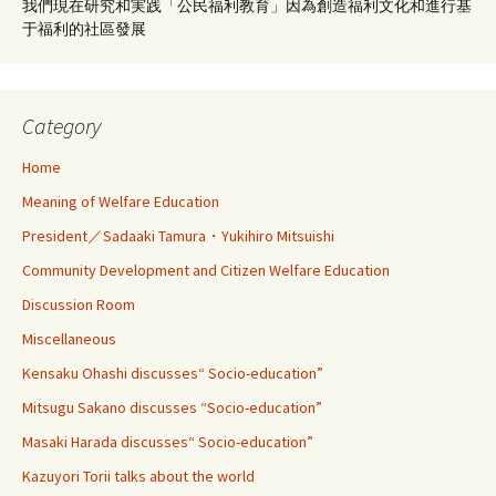
我們現在研究和実践「公民福利教育」因為創造福利文化和進行基
于福利的社區發展
Category
Home
Meaning of Welfare Education
President／Sadaaki Tamura・Yukihiro Mitsuishi
Community Development and Citizen Welfare Education
Discussion Room
Miscellaneous
Kensaku Ohashi discusses“ Socio-education”
Mitsugu Sakano discusses “Socio-education”
Masaki Harada discusses“ Socio-education”
Kazuyori Torii talks about the world