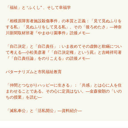
「福祉」と “ふくし” 、そして幸福学
「相模原障害者施設殺傷事件」の本質と正義：「見て見ぬふりを
する私」「見ぬふりをして見る私」、その「後ろめたさ」―神奈
川新聞取材班著『やまゆり園事件』読後メモ―
「自己決定」と「自己責任」：いま改めてその虚飾と欺瞞につい
て考える―小松美彦著『「自己決定権」という罠』と吉崎祥司著
『「自己責任論」をのりこえる』の読後メモ―
パターナリズムと市民福祉教育
「仲間とつながりハッピーに生きる」：「共感」とは心に人を住
まわせることである。その心に定員はない。―金森俊朗の「いの
ちの授業」を読む―
「滅私奉公」と「活私開公」―資料紹介―