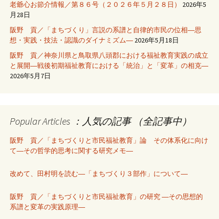
老爺心お節介情報／第８６号（２０２６年５月２８日）
2026年5
月28日
阪野 貢／「まちづくり」言説の系譜と自律的市民の位相―思
想・実践・技法・認識のダイナミズム―
2026年5月18日
阪野 貢／神奈川県と鳥取県八頭郡における福祉教育実践の成立
と展開―戦後初期福祉教育における「統治」と「変革」の相克―
2026年5月7日
Popular Articles ：人気の記事 （全記事中）
阪野 貢／「まちづくりと市民福祉教育」論 その体系化に向け
て―その哲学的思考に関する研究メモ―
改めて、田村明を読む―「まちづくり３部作」について―
阪野 貢／「まちづくりと市民福祉教育」の研究 ―その思想的
系譜と変革の実践原理―