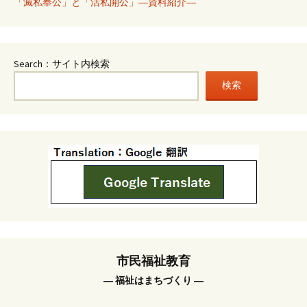
「滅私奉公」と「活私開公」―資料紹介―
Search：サイト内検索
検索
市民福祉教育
― 福祉はまちづくり ―