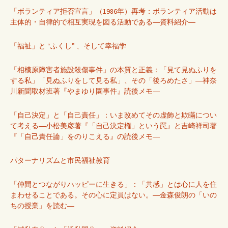
「ボランティア拒否宣言」（1986年）再考：ボランティア活動は
主体的・自律的で相互実現を図る活動である―資料紹介―
「福祉」と “ふくし” 、そして幸福学
「相模原障害者施設殺傷事件」の本質と正義：「見て見ぬふりを
する私」「見ぬふりをして見る私」、その「後ろめたさ」―神奈
川新聞取材班著『やまゆり園事件』読後メモ―
「自己決定」と「自己責任」：いま改めてその虚飾と欺瞞につい
て考える―小松美彦著『「自己決定権」という罠』と吉崎祥司著
『「自己責任論」をのりこえる』の読後メモ―
パターナリズムと市民福祉教育
「仲間とつながりハッピーに生きる」：「共感」とは心に人を住
まわせることである。その心に定員はない。―金森俊朗の「いの
ちの授業」を読む―