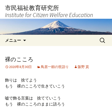
コ
市民福祉教育研究所
ン
Institute for Citizen Welfare Education
テ
ン
ツ
へ
検
ス
メニュー
索:
キ
ッ
プ
裸のこころ
2020年8月30日
鳥居一頼の世語り
阪野 貢
飾りは 捨てよう
もう 裸のこころで生きていこう
嘘で飾る言葉は 捨てていこう
もう 裸のこころのままに語ろう