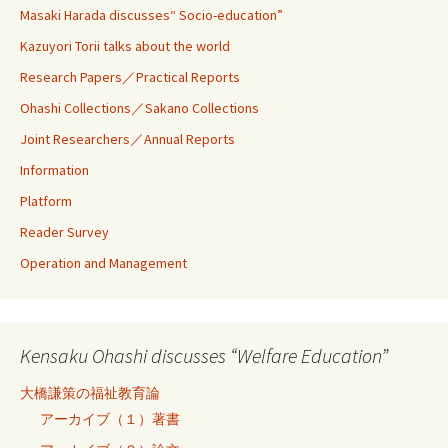
Masaki Harada discusses“ Socio-education”
Kazuyori Torii talks about the world
Research Papers／Practical Reports
Ohashi Collections／Sakano Collections
Joint Researchers／Annual Reports
Information
Platform
Reader Survey
Operation and Management
Kensaku Ohashi discusses “Welfare Education”
大橋謙策の福祉教育論
アーカイブ（１）著書