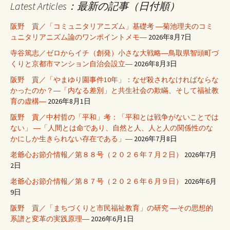
Latest Articles：最新の記事（日付順）
阪野 貢／「コミュニタリアニズム」基礎考 ―菊池理夫のコミ
ュニタリアニズム論のワンポイントメモ―
2026年8月7日
寺谷篤志／ゼロからイチ（創発）小さな大戦略―鳥取県智頭町づ
くりと京都市マンション自治会設立―
2026年8月3日
阪野 貢／「やまゆり園事件10年」：なぜ殺されなければならな
かったのか？―「内なる差別」と共生社会の欺瞞、そして福祉教
育の虚構―
2026年8月1日
阪野 貢／中村哲の「平和」考：「平和とは戦争がないことでは
ない」 ―「人間とは命であり、自然と人、人と人の関係性のな
かにしか生きられない存在である」―
2026年7月8日
老爺心お節介情報／第８８号（２０２６年７月２日）
2026年7月
2日
老爺心お節介情報／第８７号（２０２６年６月９日）
2026年6月
9日
阪野 貢／「まちづくりと市民福祉教育」の研究 ―その思想的
系譜と変革の実践原理―
2026年6月1日