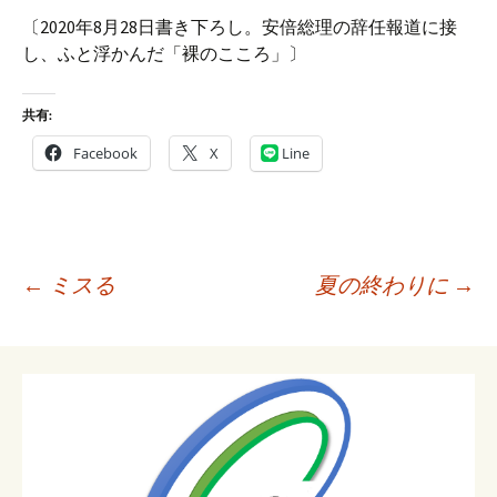
〔2020年8月28日書き下ろし。安倍総理の辞任報道に接
し、ふと浮かんだ「裸のこころ」〕
共有:
Facebook
X
Line
投
←
ミスる
夏の終わりに
→
稿
ナ
ビ
ゲ
ー
シ
ョ