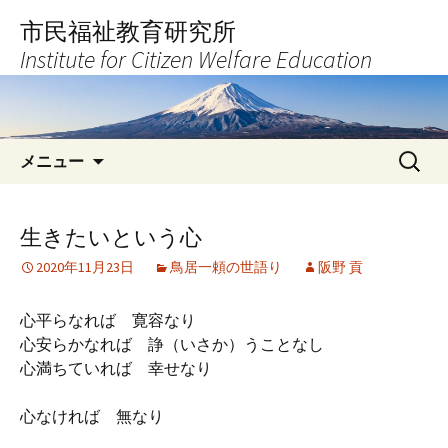
コ
市民福祉教育研究所
ン
Institute for Citizen Welfare Education
テ
ン
ツ
へ
検
ス
メニュー
索:
キ
ッ
プ
生きたいという心
2020年11月23日
鳥居一頼の世語り
阪野 貢
心平らなれば 寛容なり
心安らかなれば 諍（いさか）うことなし
心満ちていれば 幸せなり
心なければ 無なり