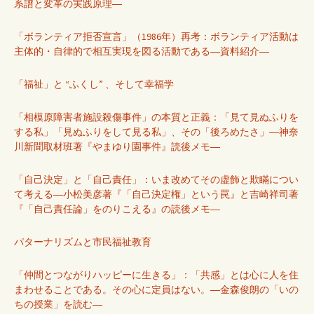
系譜と変革の実践原理―
「ボランティア拒否宣言」（1986年）再考：ボランティア活動は
主体的・自律的で相互実現を図る活動である―資料紹介―
「福祉」と “ふくし” 、そして幸福学
「相模原障害者施設殺傷事件」の本質と正義：「見て見ぬふりを
する私」「見ぬふりをして見る私」、その「後ろめたさ」―神奈
川新聞取材班著『やまゆり園事件』読後メモ―
「自己決定」と「自己責任」：いま改めてその虚飾と欺瞞につい
て考える―小松美彦著『「自己決定権」という罠』と吉崎祥司著
『「自己責任論」をのりこえる』の読後メモ―
パターナリズムと市民福祉教育
「仲間とつながりハッピーに生きる」：「共感」とは心に人を住
まわせることである。その心に定員はない。―金森俊朗の「いの
ちの授業」を読む―