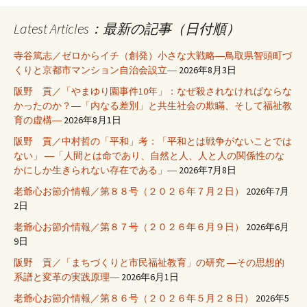
Latest Articles：最新の記事（日付順）
寺谷篤志／ゼロからイチ（創発）小さな大戦略―鳥取県智頭町づ
くりと京都市マンション自治会設立―
2026年8月3日
阪野 貢／「やまゆり園事件10年」：なぜ殺されなければならな
かったのか？―「内なる差別」と共生社会の欺瞞、そして福祉教
育の虚構―
2026年8月1日
阪野 貢／中村哲の「平和」考：「平和とは戦争がないことでは
ない」 ―「人間とは命であり、自然と人、人と人の関係性のな
かにしか生きられない存在である」―
2026年7月8日
老爺心お節介情報／第８８号（２０２６年７月２日）
2026年7月
2日
老爺心お節介情報／第８７号（２０２６年６月９日）
2026年6月
9日
阪野 貢／「まちづくりと市民福祉教育」の研究 ―その思想的
系譜と変革の実践原理―
2026年6月1日
老爺心お節介情報／第８６号（２０２６年５月２８日）
2026年5