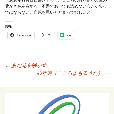
〔2020年11月21日書き下ろし。こころの有り様が人生の
豊かさを左右する。不遇であっても諦めない心こそ失っ
てはならない。自死を思いとどまって欲しいと〕
共有:
Facebook
X
Line
投
←
あだ花を咲かす
稿
心守詩（こころまもるうた）
→
ナ
ビ
ゲ
ー
シ
ョ