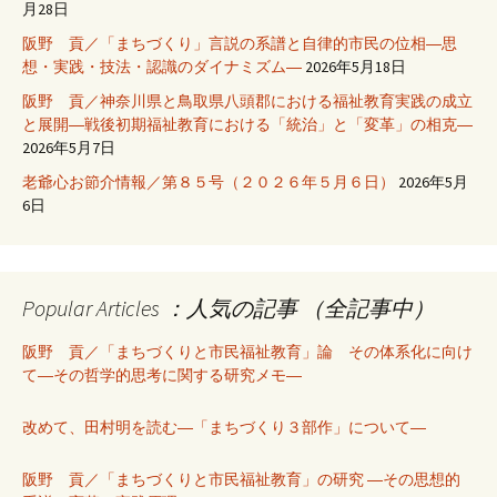
月28日
阪野 貢／「まちづくり」言説の系譜と自律的市民の位相―思
想・実践・技法・認識のダイナミズム―
2026年5月18日
阪野 貢／神奈川県と鳥取県八頭郡における福祉教育実践の成立
と展開―戦後初期福祉教育における「統治」と「変革」の相克―
2026年5月7日
老爺心お節介情報／第８５号（２０２６年５月６日）
2026年5月
6日
Popular Articles ：人気の記事 （全記事中）
阪野 貢／「まちづくりと市民福祉教育」論 その体系化に向け
て―その哲学的思考に関する研究メモ―
改めて、田村明を読む―「まちづくり３部作」について―
阪野 貢／「まちづくりと市民福祉教育」の研究 ―その思想的