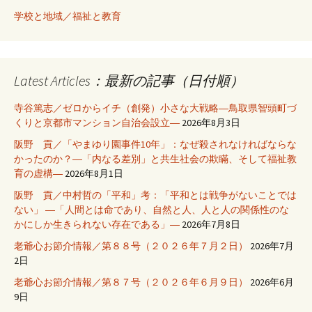
学校と地域／福祉と教育
Latest Articles：最新の記事（日付順）
寺谷篤志／ゼロからイチ（創発）小さな大戦略―鳥取県智頭町づ
くりと京都市マンション自治会設立―
2026年8月3日
阪野 貢／「やまゆり園事件10年」：なぜ殺されなければならな
かったのか？―「内なる差別」と共生社会の欺瞞、そして福祉教
育の虚構―
2026年8月1日
阪野 貢／中村哲の「平和」考：「平和とは戦争がないことでは
ない」 ―「人間とは命であり、自然と人、人と人の関係性のな
かにしか生きられない存在である」―
2026年7月8日
老爺心お節介情報／第８８号（２０２６年７月２日）
2026年7月
2日
老爺心お節介情報／第８７号（２０２６年６月９日）
2026年6月
9日