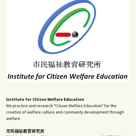
ゲ
ー
シ
ョ
ン
Institute for Citizen Welfare Education
We practice and research "Citizen Welfare Education" for the
creation of welfare culture and community development through
welfare
市民福祉教育研究所