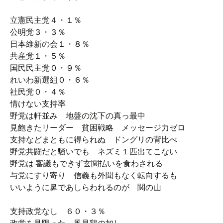
立憲民主党４・１％
公明党３・３％
日本維新の会１・８％
共産党１・５％
国民民主党０・９％
れいわ新選組０・６％
社民党０・４％
情けない支持率
野党は軒並み 地盤の沈下の真っ最中
見飽きたリーダー 貧困戦略 メッセージ力ゼロ
支持などまともに得られぬ ドングリの背比べ
野党共闘だと騒いでも ネズミ１匹出てこない
野党は 審議もできず玄関払いを食わされる
与党にすり寄り 信義も外聞もなく転向するも
いいように鼻であしらわれるのが 関の山
支持政党なし ６０・３％