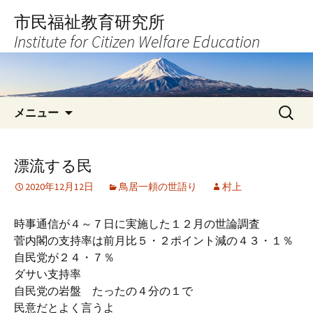
コ
市民福祉教育研究所
ン
Institute for Citizen Welfare Education
テ
ン
ツ
へ
検
ス
メニュー
索:
キ
ッ
プ
漂流する民
2020年12月12日
鳥居一頼の世語り
村上
時事通信が４～７日に実施した１２月の世論調査
菅内閣の支持率は前月比５・２ポイント減の４３・１％
自民党が２４・７％
ダサい支持率
自民党の岩盤 たったの４分の１で
民意だとよく言うよ