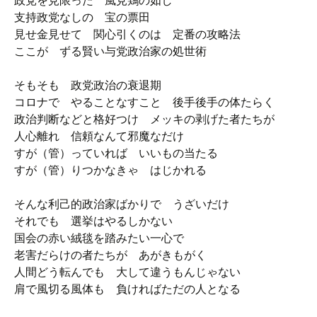
政党を見限った 風見鶏の如し
支持政党なしの 宝の票田
見せ金見せて 関心引くのは 定番の攻略法
ここが ずる賢い与党政治家の処世術
そもそも 政党政治の衰退期
コロナで やることなすこと 後手後手の体たらく
政治判断などと格好つけ メッキの剥げた者たちが
人心離れ 信頼なんて邪魔なだけ
すが（管）っていれば いいもの当たる
すが（管）りつかなきゃ はじかれる
そんな利己的政治家ばかりで うざいだけ
それでも 選挙はやるしかない
国会の赤い絨毯を踏みたい一心で
老害だらけの者たちが あがきもがく
人間どう転んでも 大して違うもんじゃない
肩で風切る風体も 負ければただの人となる