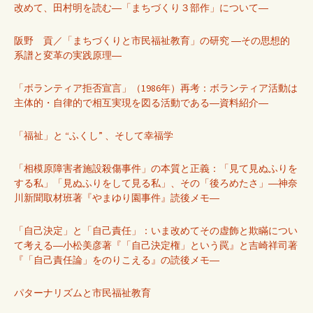
改めて、田村明を読む―「まちづくり３部作」について―
阪野 貢／「まちづくりと市民福祉教育」の研究 ―その思想的
系譜と変革の実践原理―
「ボランティア拒否宣言」（1986年）再考：ボランティア活動は
主体的・自律的で相互実現を図る活動である―資料紹介―
「福祉」と “ふくし” 、そして幸福学
「相模原障害者施設殺傷事件」の本質と正義：「見て見ぬふりを
する私」「見ぬふりをして見る私」、その「後ろめたさ」―神奈
川新聞取材班著『やまゆり園事件』読後メモ―
「自己決定」と「自己責任」：いま改めてその虚飾と欺瞞につい
て考える―小松美彦著『「自己決定権」という罠』と吉崎祥司著
『「自己責任論」をのりこえる』の読後メモ―
パターナリズムと市民福祉教育