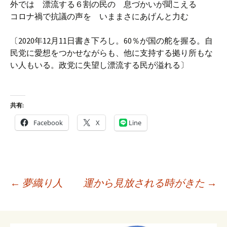
外では 漂流する６割の民の 息づかいが聞こえる
コロナ禍で抗議の声を いままさにあげんと力む
〔2020年12月11日書き下ろし。60％が国の舵を握る。自
民党に愛想をつかせながらも、他に支持する拠り所もな
い人もいる。政党に失望し漂流する民が溢れる〕
共有:
Facebook
X
Line
投
←
夢織り人
運から見放される時がきた
→
稿
ナ
ビ