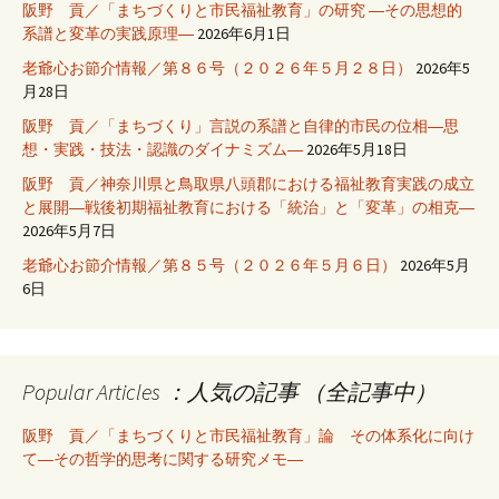
阪野 貢／「まちづくりと市民福祉教育」の研究 ―その思想的
系譜と変革の実践原理―
2026年6月1日
老爺心お節介情報／第８６号（２０２６年５月２８日）
2026年5
月28日
阪野 貢／「まちづくり」言説の系譜と自律的市民の位相―思
想・実践・技法・認識のダイナミズム―
2026年5月18日
阪野 貢／神奈川県と鳥取県八頭郡における福祉教育実践の成立
と展開―戦後初期福祉教育における「統治」と「変革」の相克―
2026年5月7日
老爺心お節介情報／第８５号（２０２６年５月６日）
2026年5月
6日
Popular Articles ：人気の記事 （全記事中）
阪野 貢／「まちづくりと市民福祉教育」論 その体系化に向け
て―その哲学的思考に関する研究メモ―