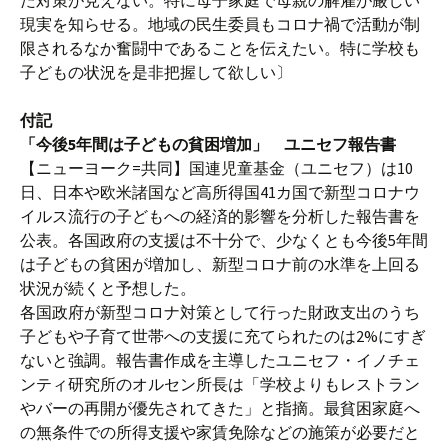
た対策が見えない。特に母子家庭で母親の解雇が厳しい
現実を知らせる。地域の民生委員もコロナ禍で活動が制
限されるなか奮闘中であることを伝えたい。特に学校も
子どもの状況を是非把握して欲しい〕
付記
「今後5年間は子どもの貧困増加」 ユニセフ報告書
【ニューヨーク=共同】国連児童基金（ユニセフ）は10
日、日本や欧米諸国など高所得国41カ国で新型コロナウ
イルス流行の子どもへの経済的影響を分析した報告書を
公表。各国政府の支援は不十分で、少なくとも今後5年間
は子どもの貧困が増加し、新型コロナ前の水準を上回る
状況が続くと予想した。
各国政府が新型コロナ対策として行った財政支出のうち
子どもや子育て世帯への支援に充てられたのは2%にすぎ
ないと強調。報告書作成を主導したユニセフ・イノチェ
ンティ研究所のオルセン所長は「学校よりもレストラン
やバーの再開が優先されてきた」と指摘。最貧困家庭へ
の無条件での所得支援や家賃免除などの施策が必要だと