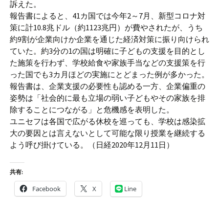
訴えた。
報告書によると、41カ国では今年2～7月、新型コロナ対
策に計10.8兆ドル（約1123兆円）が費やされたが、うち
約9割が企業向けか企業を通じた経済対策に振り向けられ
ていた。約3分の1の国は明確に子どもの支援を目的とし
た施策を行わず、学校給食や家族手当などの支援策を行
った国でも3カ月ほどの実施にとどまった例が多かった。
報告書は、企業支援の必要性も認める一方、企業偏重の
姿勢は「社会的に最も立場の弱い子どもやその家族を排
除することにつながる」と危機感を表明した。
ユニセフは各国で広がる休校を巡っても、学校は感染拡
大の要因とは言えないとして可能な限り授業を継続する
よう呼び掛けている。（日経2020年12月11日）
共有:
Facebook
X
Line