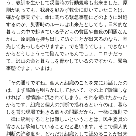
う、教訓を生かして災害時の行動規範も出来ました。原
則があっても、我身を顧みず救命に動いていたことは、
確かな事実です。命に関わる緊急事態にどのように対処
するのか、災害時のルールは出来たとしても，日常的な
暮らしの中で起きている子どもの貧困や自殺の問題なん
かに、原則論を持ち出して防ぐことが出来るのなら、率
先してあっしもやりますよ。でも違うでしょ。できない
からどうしょうって悩んでいるんでしょ。コロナだっ
て、沢山の命と暮らしを脅かしているのですから、緊急
事態ですよ、いまは」
「その通りですね。個人と組織のことを先にお話したの
は、まず筋論を明らかにしておいて、その上で論議しな
ければ，感情論に流されてしまう。それを避けたかった
からです。組織と個人の判断で揺れるというのは、暮ら
しを営む現場で起きる個々の問題だから、一概に規則で
一律に統制することは難しいということは、民生委員の
皆さんは承知していることだと思います。そこで個人的
判断の許容度を、どれだけ組織として認めることが出来