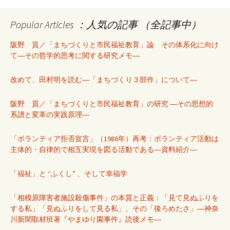
Popular Articles ：人気の記事 （全記事中）
阪野 貢／「まちづくりと市民福祉教育」論 その体系化に向け
て―その哲学的思考に関する研究メモ―
改めて、田村明を読む―「まちづくり３部作」について―
阪野 貢／「まちづくりと市民福祉教育」の研究 ―その思想的
系譜と変革の実践原理―
「ボランティア拒否宣言」（1986年）再考：ボランティア活動は
主体的・自律的で相互実現を図る活動である―資料紹介―
「福祉」と “ふくし” 、そして幸福学
「相模原障害者施設殺傷事件」の本質と正義：「見て見ぬふりを
する私」「見ぬふりをして見る私」、その「後ろめたさ」―神奈
川新聞取材班著『やまゆり園事件』読後メモ―