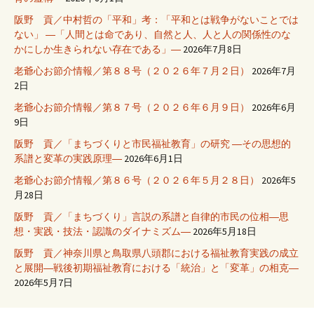
阪野 貢／中村哲の「平和」考：「平和とは戦争がないことでは
ない」 ―「人間とは命であり、自然と人、人と人の関係性のな
かにしか生きられない存在である」―
2026年7月8日
老爺心お節介情報／第８８号（２０２６年７月２日）
2026年7月
2日
老爺心お節介情報／第８７号（２０２６年６月９日）
2026年6月
9日
阪野 貢／「まちづくりと市民福祉教育」の研究 ―その思想的
系譜と変革の実践原理―
2026年6月1日
老爺心お節介情報／第８６号（２０２６年５月２８日）
2026年5
月28日
阪野 貢／「まちづくり」言説の系譜と自律的市民の位相―思
想・実践・技法・認識のダイナミズム―
2026年5月18日
阪野 貢／神奈川県と鳥取県八頭郡における福祉教育実践の成立
と展開―戦後初期福祉教育における「統治」と「変革」の相克―
2026年5月7日