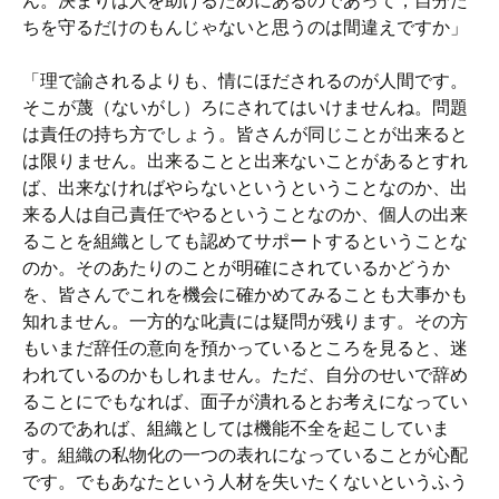
ん。決まりは人を助けるためにあるのであって，自分た
ちを守るだけのもんじゃないと思うのは間違えですか」
「理で諭されるよりも、情にほだされるのが人間です。
そこが蔑（ないがし）ろにされてはいけませんね。問題
は責任の持ち方でしょう。皆さんが同じことが出来ると
は限りません。出来ることと出来ないことがあるとすれ
ば、出来なければやらないというということなのか、出
来る人は自己責任でやるということなのか、個人の出来
ることを組織としても認めてサポートするということな
のか。そのあたりのことが明確にされているかどうか
を、皆さんでこれを機会に確かめてみることも大事かも
知れません。一方的な叱責には疑問が残ります。その方
もいまだ辞任の意向を預かっているところを見ると、迷
われているのかもしれません。ただ、自分のせいで辞め
ることにでもなれば、面子が潰れるとお考えになってい
るのであれば、組織としては機能不全を起こしていま
す。組織の私物化の一つの表れになっていることが心配
です。でもあなたという人材を失いたくないというふう