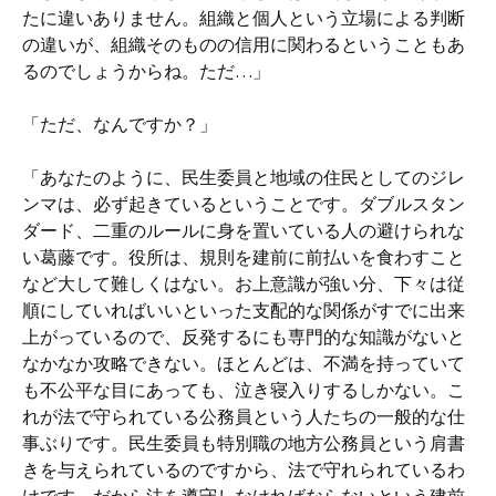
たに違いありません。組織と個人という立場による判断
の違いが、組織そのものの信用に関わるということもあ
るのでしょうからね。ただ…」
「ただ、なんですか？」
「あなたのように、民生委員と地域の住民としてのジレ
ンマは、必ず起きているということです。ダブルスタン
ダード、二重のルールに身を置いている人の避けられな
い葛藤です。役所は、規則を建前に前払いを食わすこと
など大して難しくはない。お上意識が強い分、下々は従
順にしていればいいといった支配的な関係がすでに出来
上がっているので、反発するにも専門的な知識がないと
なかなか攻略できない。ほとんどは、不満を持っていて
も不公平な目にあっても、泣き寝入りするしかない。こ
れが法で守られている公務員という人たちの一般的な仕
事ぶりです。民生委員も特別職の地方公務員という肩書
きを与えられているのですから、法で守れられているわ