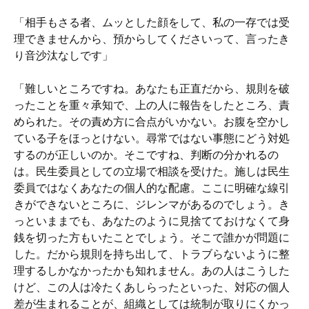
「相手もさる者、ムッとした顔をして、私の一存では受
理できませんから、預からしてくださいって、言ったき
り音沙汰なしです」
「難しいところですね。あなたも正直だから、規則を破
ったことを重々承知で、上の人に報告をしたところ、責
められた。その責め方に合点がいかない。お腹を空かし
ている子をほっとけない。尋常ではない事態にどう対処
するのが正しいのか。そこですね、判断の分かれるの
は。民生委員としての立場で相談を受けた。施しは民生
委員ではなくあなたの個人的な配慮。ここに明確な線引
きができないところに、ジレンマがあるのでしょう。き
っといままでも、あなたのように見捨てておけなくて身
銭を切った方もいたことでしょう。そこで誰かが問題に
した。だから規則を持ち出して、トラブらないように整
理するしかなかったかも知れません。あの人はこうした
けど、この人は冷たくあしらったといった、対応の個人
差が生まれることが、組織としては統制が取りにくかっ