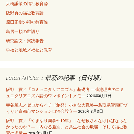
大橋謙策の福祉教育論
阪野貢の福祉教育論
原田正樹の福祉教育論
鳥居一頼の世語り
研究論文・実践報告
学校と地域／福祉と教育
Latest Articles：最新の記事（日付順）
阪野 貢／「コミュニタリアニズム」基礎考 ―菊池理夫のコミ
ュニタリアニズム論のワンポイントメモ―
2026年8月7日
寺谷篤志／ゼロからイチ（創発）小さな大戦略―鳥取県智頭町づ
くりと京都市マンション自治会設立―
2026年8月3日
阪野 貢／「やまゆり園事件10年」：なぜ殺されなければならな
かったのか？―「内なる差別」と共生社会の欺瞞、そして福祉教
育の虚構―
2026年8月1日