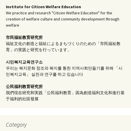
Institute for Citizen Welfare Education
We practice and research "Citizen Welfare Education" for the
creation of welfare culture and community development through
welfare
市民福祉教育研究所
福祉文化の創造と福祉によるまちづくりのための「市民福祉教
育」の実践と研究を行っています。
시민복지교육연구소
우리는 복지문화 창조와 복지를 통한 지역사회만들기를 위해 「시
민복지교육」 실천과 연구를 하고 있습니다
公民福利教育
研究所
我們現在研究和実践「公民福利教育」因為創造福利文化和進行基
于福利的社區發展
Category