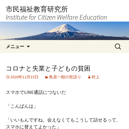
コ
市民福祉教育研究所
ン
Institute for Citizen Welfare Education
テ
ン
ツ
へ
検
ス
メニュー
索:
キ
ッ
プ
コロナと失業と子どもの貧困
2020年12月15日
鳥居一頼の世語り
村上
スマホでLINE通話につないだ
「こんばんは」
「いいもんですね。会えなくてもこうして話せるって、
スマホに替えてよかった」