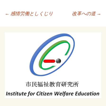
投
←
感情労働としくじり
改革への道
→
稿
ナ
ビ
ゲ
ー
シ
ョ
ン