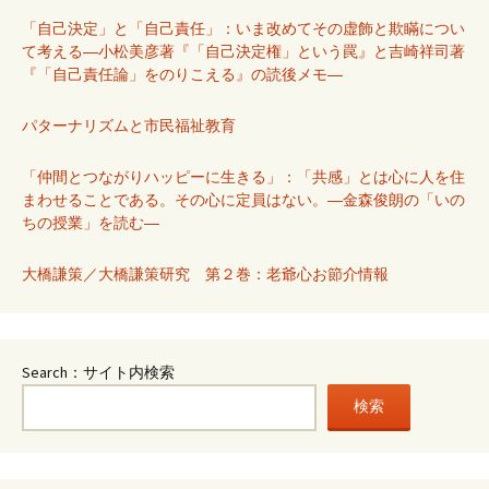
「自己決定」と「自己責任」：いま改めてその虚飾と欺瞞につい
て考える―小松美彦著『「自己決定権」という罠』と吉崎祥司著
『「自己責任論」をのりこえる』の読後メモ―
パターナリズムと市民福祉教育
「仲間とつながりハッピーに生きる」：「共感」とは心に人を住
まわせることである。その心に定員はない。―金森俊朗の「いの
ちの授業」を読む―
大橋謙策／大橋謙策研究 第２巻：老爺心お節介情報
Search：サイト内検索
検索