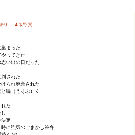
記事（51）～
カイブ（２）
アーカイブ（２）
アーカイブ（２
クレット
学位論文
アーカイブ（３）
2019/07/17～12/3
記事（101）～
語り
阪野 貢
カイブ（３）
アーカイブ（３）
アーカイブ（３
論文
アーカイブ（４）
2020/01/01～12/3
記事（151）～
に集まった
カイブ（４）
アーカイブ（４）
アーカイブ（４
福祉セミナー
講演録
アーカイブ（５）
2021/01/01～12/3
てやってきた
記事（201）～
の思い出の日だった
カイブ（５）
アーカイブ（５）
アーカイブ（５
業績
その他
2022/01/01～03/1
批判された
かけられ廃棄された
然と嘯（うそぶ）く
汰された
めなし
訴決定
 時に強気のごまかし答弁
問続くだけ