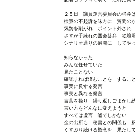
２５日 議員運営委員会の強弁
検察の不起訴を味方に 質問の
気勢を削がれ ポイント外され
さすが手練れの国会答弁 独壇
シナリオ通りの展開に してや
知らなかった
みんな任せていた
見たことない
確認すれば済むことを するこ
事実に反する発言
事実と異なる発言
言葉を操り 繰り返しごまかし
言い方をどんなに変えようと
すべては虚言 嘘でしかない
金の出所も 秘書との関係も 
くすぶり続ける疑念を 果たし