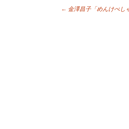
投
←
金澤昌子「めんけべし
稿
ナ
ビ
ゲ
ー
シ
ョ
ン