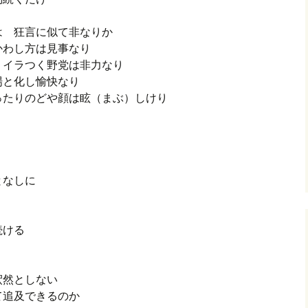
は 狂言に似て非なりか
かわし方は見事なり
 イラつく野党は非力なり
場と化し愉快なり
ったりのどや顔は眩（まぶ）しけり
となしに
続ける
釈然としない
て追及できるのか