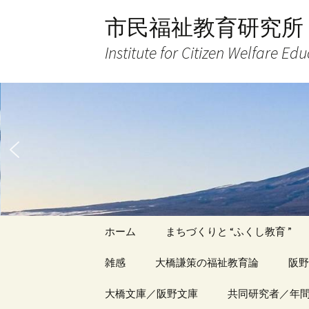
コ
市民福祉教育研究所
ン
テ
Institute for Citizen Welfare Ed
ン
ツ
へ
ス
キ
ッ
プ
ホーム
まちづくりと “ふくし教育 ”
雑感
大橋謙策の福祉教育論
阪野
アーカイブ（１）
大橋文庫／阪野文庫
アーカイブ（１）
共同研究者／年
アー
記事（1）～
著書
著書