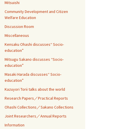
Mitsuishi
Community Development and Citizen
Welfare Education
Discussion Room
Miscellaneous
Kensaku Ohashi discusses“ Socio-
education”
Mitsugu Sakano discusses “Socio-
education”
Masaki Harada discusses“ Socio-
education”
Kazuyori Torii talks about the world
Research Papers／Practical Reports
Ohashi Collections／Sakano Collections
Joint Researchers／Annual Reports
Information