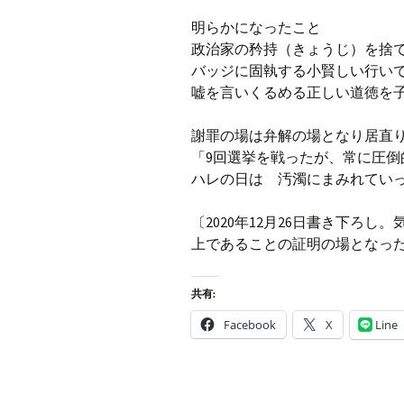
明らかになったこと
政治家の矜持（きょうじ）を捨
バッジに固執する小賢しい行い
嘘を言いくるめる正しい道徳を
謝罪の場は弁解の場となり居直
「9回選挙を戦ったが、常に圧倒
ハレの日は 汚濁にまみれて
〔2020年12月26日書き下ろ
上であることの証明の場となっ
共有:
Facebook
X
Line