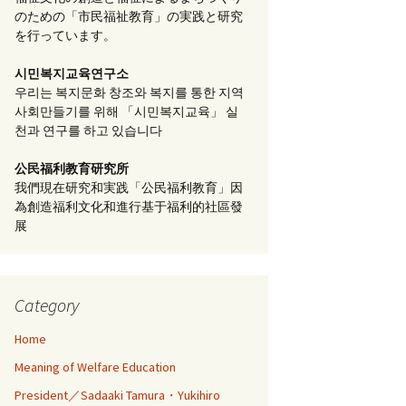
のための「市民福祉教育」の実践と研究
を行っています。
시민복지교육연구소
우리는 복지문화 창조와 복지를 통한 지역
사회만들기를 위해 「시민복지교육」 실
천과 연구를 하고 있습니다
公民福利教育
研究所
我們現在研究和実践「公民福利教育」因
為創造福利文化和進行基于福利的社區發
展
Category
Home
Meaning of Welfare Education
President／Sadaaki Tamura・Yukihiro