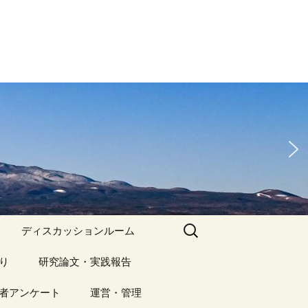
検
ディスカッションルーム
索:
り
アーカイブ（１）
研究論文・実践報告
記事（1）～
）
者アンケート
アーカイブ（１）
運営・管理
アーカイブ（２）
研究論文