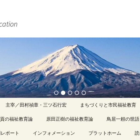
ucation
主宰／田村禎章・三ツ石行宏
まちづくりと市民福祉教育
貢の福祉教育論
原田正樹の福祉教育論
アーカイブ（１）
鳥居一頼の世語
記事（1）～
間レポート
カイブ（１）
インフォメーション
アーカイブ（１）
プラットホーム
アーカイブ（１
読
著書
アーカイブ（２）
「心守る詩」