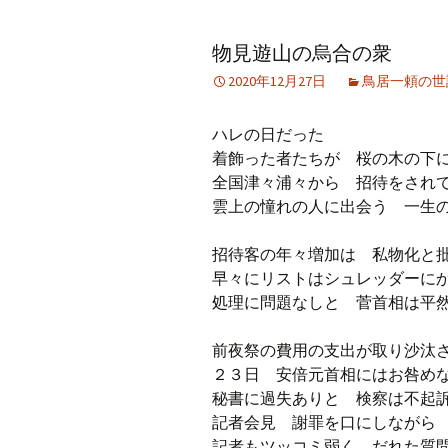
アーカイブ（２）
アーカイブ（２）
アー
物見遊山の烏合の衆
記事（51）～
論文
ブッ
2020年12月27日
鳥居一頼の世
アーカイブ（３）
アーカイブ（３）
アー
記事（101）～
老爺心お節介情報
論文
ハレの日だった
アーカイブ（４）
着飾った者たちが 桜の木の下
アーカイブ（４）
アー
記事（151）～
講演録
社会
全国津々浦々から 招待をされ
雲上の憧れの人に出会う 一生
アーカイブ（５）
アーカイブ（５）
アー
記事（201）～
四国遍路紀行文
研究
招待客の年々増加は 私物化と
早々にリストはシュレッダーに
処理に問題なしと 菅首相は平
前夜祭の費用の支出が取り沙
２３日 安倍元首相にはお咎
秘書に過失ありと 検察は不起
記者会見 謝罪を口にしながら
記者もツッコミ弱く だれた質