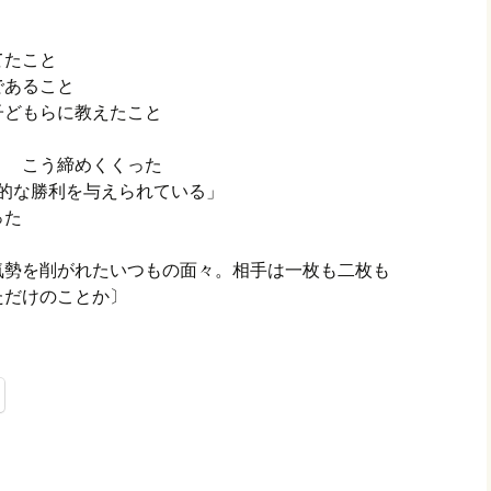
てたこと
であること
子どもらに教えたこと
り こう締めくくった
的な勝利を与えられている」
いった
し。気勢を削がれたいつもの面々。相手は一枚も二枚も
ただけのことか〕