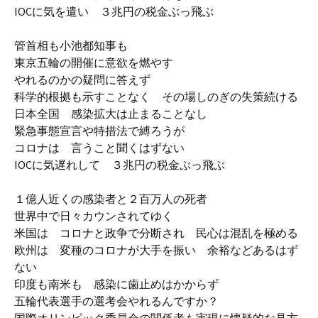
IOCに気を遣い ３兆円の税金ぶっ飛ぶ
管首相も小池都知事も
東京五輪の開催に意欲を燃やす
やれるのかの疑問に答えず
科学的根拠も示すことなく その場しのぎの失策続ける
日本全国 感染拡大は止まることなし
緊急事態宣言や特措法で縛ろうが
コロナは 言うこと聞くはずない
IOCに気遅れして ３兆円の税金ぶっ飛ぶ
１億人近くの感染者と２百万人の死者
世界中で日々カウンされてゆく
米国は コロナと政争で分断され 民心は混乱を極める
欧州は 変種のコロナが大手を振い 余裕などあるはず
ない
印度も南米も 感染に歯止めはかからず
五輪代表選手の選考会やれるんですか？