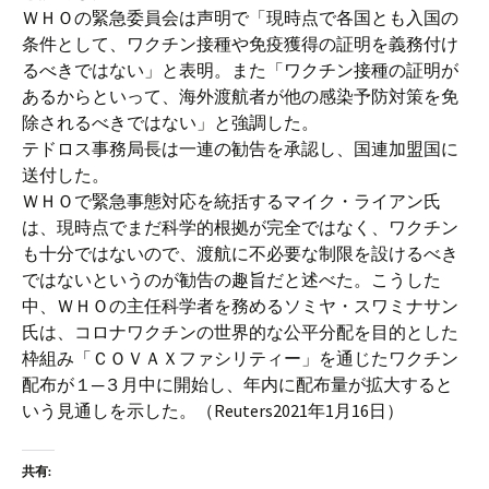
ＷＨＯの緊急委員会は声明で「現時点で各国とも入国の
条件として、ワクチン接種や免疫獲得の証明を義務付け
るべきではない」と表明。また「ワクチン接種の証明が
あるからといって、海外渡航者が他の感染予防対策を免
除されるべきではない」と強調した。
テドロス事務局長は一連の勧告を承認し、国連加盟国に
送付した。
ＷＨＯで緊急事態対応を統括するマイク・ライアン氏
は、現時点でまだ科学的根拠が完全ではなく、ワクチン
も十分ではないので、渡航に不必要な制限を設けるべき
ではないというのが勧告の趣旨だと述べた。こうした
中、ＷＨＯの主任科学者を務めるソミヤ・スワミナサン
氏は、コロナワクチンの世界的な公平分配を目的とした
枠組み「ＣＯＶＡＸファシリティー」を通じたワクチン
配布が１─３月中に開始し、年内に配布量が拡大すると
いう見通しを示した。（Reuters2021年1月16日）
共有: