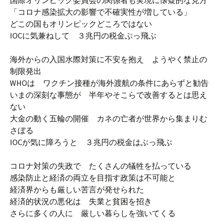
国際オリンピック委員会の関係者も実現に懐疑的な見方
「コロナ感染拡大の影響で不確実性が増している」
どこの国もオリンピックどころではない
IOCに気兼ねして ３兆円の税金ぶっ飛ぶ
海外からの入国水際対策に不安を抱え ようやく禁止の
制限発出
WHOは ワクチン接種が海外渡航の条件にあらずと勧告
いまの深刻な事態が 半年やそこらで改善するとは思え
ない
大金の動く五輪の開催 カネの亡者が世界から集まりむ
さぼる
IOCが気に障ろうと ３兆円の税金はぶっ飛ぶ
コロナ対策の失政で たくさんの犠牲を払っている
感染防止と経済の両立を目指す政策は不可能と
経済界からも厳しい苦言が発せられた
経済的状況の悪化は 失業と貧困を招き
さらに多くの人に 厳しい暮らしを強いてくる