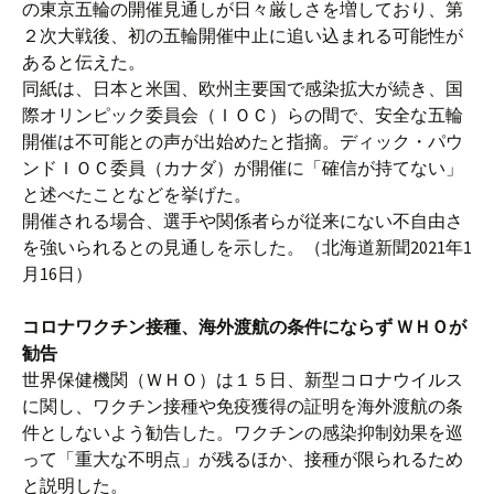
の東京五輪の開催見通しが日々厳しさを増しており、第
２次大戦後、初の五輪開催中止に追い込まれる可能性が
あると伝えた。
同紙は、日本と米国、欧州主要国で感染拡大が続き、国
際オリンピック委員会（ＩＯＣ）らの間で、安全な五輪
開催は不可能との声が出始めたと指摘。ディック・パウ
ンドＩＯＣ委員（カナダ）が開催に「確信が持てない」
と述べたことなどを挙げた。
開催される場合、選手や関係者らが従来にない不自由さ
を強いられるとの見通しを示した。（北海道新聞2021年1
月16日）
コロナワクチン接種、海外渡航の条件にならず ＷＨＯが
勧告
世界保健機関（ＷＨＯ）は１５日、新型コロナウイルス
に関し、ワクチン接種や免疫獲得の証明を海外渡航の条
件としないよう勧告した。ワクチンの感染抑制効果を巡
って「重大な不明点」が残るほか、接種が限られるため
と説明した。