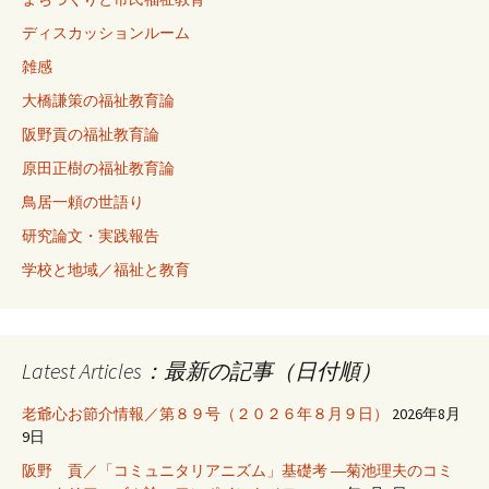
ディスカッションルーム
雑感
大橋謙策の福祉教育論
阪野貢の福祉教育論
原田正樹の福祉教育論
鳥居一頼の世語り
研究論文・実践報告
学校と地域／福祉と教育
Latest Articles：最新の記事（日付順）
老爺心お節介情報／第８９号（２０２６年８月９日）
2026年8月
9日
阪野 貢／「コミュニタリアニズム」基礎考 ―菊池理夫のコミ