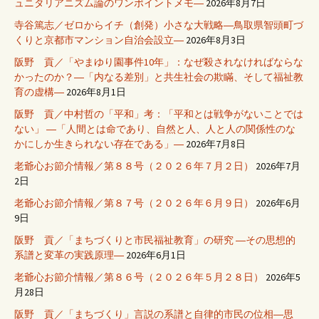
ュニタリアニズム論のワンポイントメモ―
2026年8月7日
寺谷篤志／ゼロからイチ（創発）小さな大戦略―鳥取県智頭町づ
くりと京都市マンション自治会設立―
2026年8月3日
阪野 貢／「やまゆり園事件10年」：なぜ殺されなければならな
かったのか？―「内なる差別」と共生社会の欺瞞、そして福祉教
育の虚構―
2026年8月1日
阪野 貢／中村哲の「平和」考：「平和とは戦争がないことでは
ない」 ―「人間とは命であり、自然と人、人と人の関係性のな
かにしか生きられない存在である」―
2026年7月8日
老爺心お節介情報／第８８号（２０２６年７月２日）
2026年7月
2日
老爺心お節介情報／第８７号（２０２６年６月９日）
2026年6月
9日
阪野 貢／「まちづくりと市民福祉教育」の研究 ―その思想的
系譜と変革の実践原理―
2026年6月1日
老爺心お節介情報／第８６号（２０２６年５月２８日）
2026年5
月28日
阪野 貢／「まちづくり」言説の系譜と自律的市民の位相―思