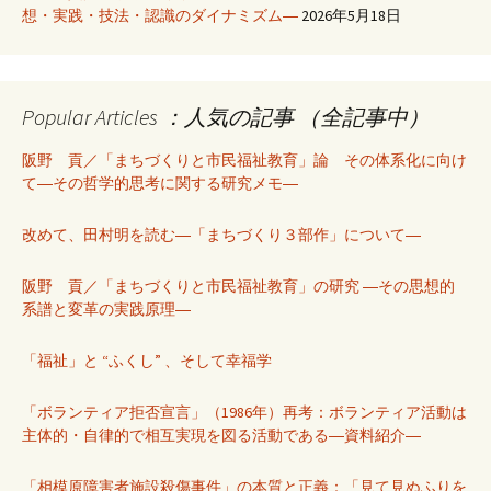
想・実践・技法・認識のダイナミズム―
2026年5月18日
Popular Articles ：人気の記事 （全記事中）
阪野 貢／「まちづくりと市民福祉教育」論 その体系化に向け
て―その哲学的思考に関する研究メモ―
改めて、田村明を読む―「まちづくり３部作」について―
阪野 貢／「まちづくりと市民福祉教育」の研究 ―その思想的
系譜と変革の実践原理―
「福祉」と “ふくし” 、そして幸福学
「ボランティア拒否宣言」（1986年）再考：ボランティア活動は
主体的・自律的で相互実現を図る活動である―資料紹介―
「相模原障害者施設殺傷事件」の本質と正義：「見て見ぬふりを