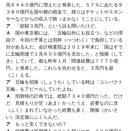
兆６４４０億円に増えたと発表した。５７％にあたる９
３８０億円を国や都の税金で、残りはチケットやスポン
サーなどからの収入で賄（まかな）うことにしている。
ア
「総額３兆円」という話も聞いたけど。
Ａ
国や東京都には、「五輪以外にも役立つ」などの理
由で、今回の予算とは別枠（べつわく）で負担している
分があるんだ。会計検査院は２０１９年末に「国はすで
に五輪関連で１兆６００億円を支出した」と指摘（して
き）していて、都も昨年１月「関連経費は７７７０億
円」と発表した。これらを合わせると、３兆円を超
（こ）える。
ア
五輪を招致（しょうち）している時は「コンパクト
五輪」をアピールしていたよね。
Ａ
招致時の計画では、総額７３４０億円だった。だけ
ど、見積もりが甘（あま）かったうえ、必要なのに含
（ふく）まれていなかった経費も多く、開催（かいさ
い）決定後にふくらんだ。
ア
もっと安くできないの？