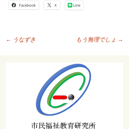
Facebook
X
Line
投
←
うなずき
もう無理でしょ
→
稿
ナ
ビ
ゲ
ー
シ
ョ
ン