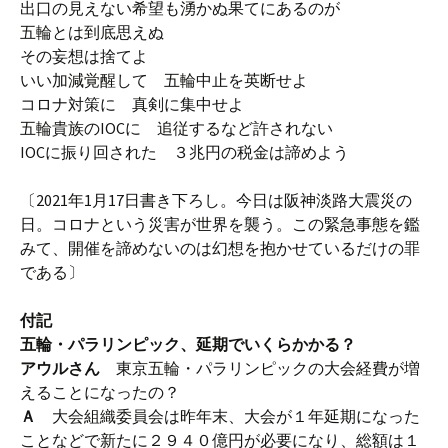
出口の見えない希望も湧かぬ果てにあるのが
五輪とは到底思えぬ
その妄想は捨てよ
いい加減覚醒して 五輪中止を英断せよ
コロナ対策に 真剣に集中せよ
五輪貴族のIOCに 追従するなど許されない
IOCに振り回された ３兆円の税金は諦めよう
〔2021年1月17日書き下ろし。今日は阪神淡路大震災の
日。コロナという災害が世界を襲う。この緊急事態を鑑
みて、開催を諦めないのは幻想を抱かせているだけの罪
である〕
付記
五輪・パラリンピック、延期でいくらかかる？
アウルさん
東京五輪・パラリンピックの大会経費が増
えることになったの？
Ａ
大会組織委員会は昨年末、大会が１年延期になった
ことなどで新たに２９４０億円が必要になり、総額は１