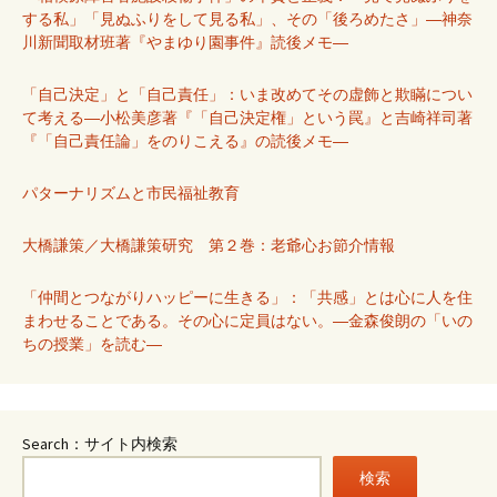
する私」「見ぬふりをして見る私」、その「後ろめたさ」―神奈
川新聞取材班著『やまゆり園事件』読後メモ―
「自己決定」と「自己責任」：いま改めてその虚飾と欺瞞につい
て考える―小松美彦著『「自己決定権」という罠』と吉崎祥司著
『「自己責任論」をのりこえる』の読後メモ―
パターナリズムと市民福祉教育
大橋謙策／大橋謙策研究 第２巻：老爺心お節介情報
「仲間とつながりハッピーに生きる」：「共感」とは心に人を住
まわせることである。その心に定員はない。―金森俊朗の「いの
ちの授業」を読む―
Search：サイト内検索
検索