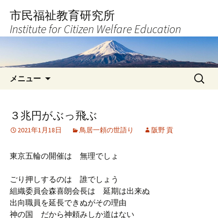
コ
市民福祉教育研究所
ン
Institute for Citizen Welfare Education
テ
ン
ツ
へ
検
ス
メニュー
索:
キ
ッ
プ
３兆円がぶっ飛ぶ
2021年1月18日
鳥居一頼の世語り
阪野 貢
東京五輪の開催は 無理でしょ
ごり押しするのは 誰でしょう
組織委員会森喜朗会長は 延期は出来ぬ
出向職員を延長できぬがその理由
神の国 だから神頼みしか道はない