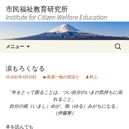
コ
市民福祉教育研究所
ン
Institute for Citizen Welfare Education
テ
ン
ツ
へ
検
ス
メニュー
索:
キ
ッ
プ
涙もろくなる
2021年4月10日
鳥居一頼の世語り
村上
「年をとって困ることは、つい自分のいまの気持ちに溺
れること。
自分の戒（いまし）めが、弛（ゆる）みがちになる」
（伊藤整）
本を読んでも