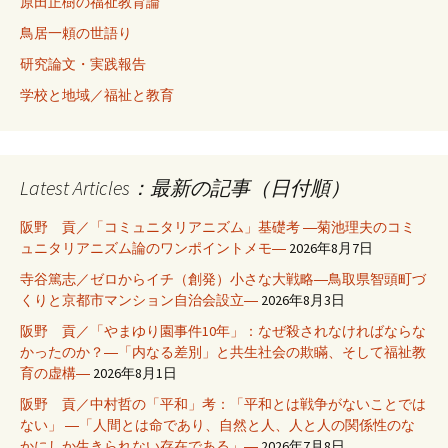
原田正樹の福祉教育論
鳥居一頼の世語り
研究論文・実践報告
学校と地域／福祉と教育
Latest Articles：最新の記事（日付順）
阪野 貢／「コミュニタリアニズム」基礎考 ―菊池理夫のコミ
ュニタリアニズム論のワンポイントメモ―
2026年8月7日
寺谷篤志／ゼロからイチ（創発）小さな大戦略―鳥取県智頭町づ
くりと京都市マンション自治会設立―
2026年8月3日
阪野 貢／「やまゆり園事件10年」：なぜ殺されなければならな
かったのか？―「内なる差別」と共生社会の欺瞞、そして福祉教
育の虚構―
2026年8月1日
阪野 貢／中村哲の「平和」考：「平和とは戦争がないことでは
ない」 ―「人間とは命であり、自然と人、人と人の関係性のな
かにしか生きられない存在である」―
2026年7月8日