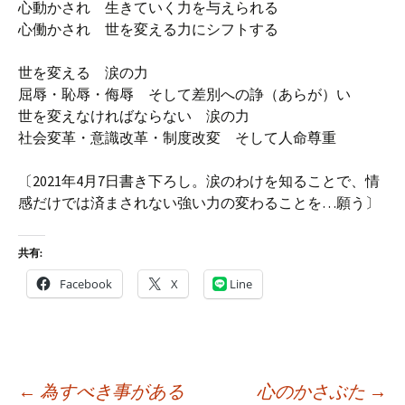
心動かされ 生きていく力を与えられる
心働かされ 世を変える力にシフトする
世を変える 涙の力
屈辱・恥辱・侮辱 そして差別への諍（あらが）い
世を変えなければならない 涙の力
社会変革・意識改革・制度改変 そして人命尊重
〔2021年4月7日書き下ろし。涙のわけを知ることで、情
感だけでは済まされない強い力の変わることを…願う〕
共有:
Facebook
X
Line
投
←
為すべき事がある
心のかさぶた
→