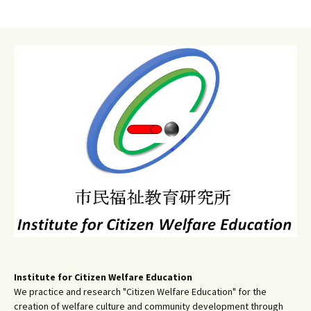
稿
ナ
ビ
ゲ
ー
シ
ョ
ン
Institute for Citizen Welfare Education
We practice and research "Citizen Welfare Education" for the
creation of welfare culture and community development through