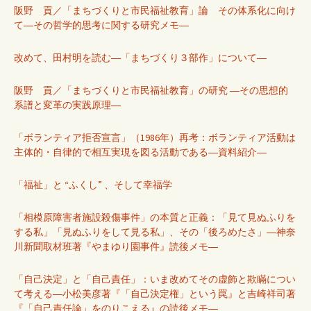
阪野 貢／「まちづくりと市民福祉教育」論 その体系化に向け
て―その哲学的思考に関する研究メモ―
改めて、田村明を読む―「まちづくり３部作」について―
阪野 貢／「まちづくりと市民福祉教育」の研究 ―その思想的
系譜と変革の実践原理―
「ボランティア拒否宣言」（1986年）再考：ボランティア活動は
主体的・自律的で相互実現を図る活動である―資料紹介―
「福祉」と “ふくし” 、そして幸福学
「相模原障害者施設殺傷事件」の本質と正義：「見て見ぬふりを
する私」「見ぬふりをして見る私」、その「後ろめたさ」―神奈
川新聞取材班著『やまゆり園事件』読後メモ―
「自己決定」と「自己責任」：いま改めてその虚飾と欺瞞につい
て考える―小松美彦著『「自己決定権」という罠』と吉崎祥司著
『「自己責任論」をのりこえる』の読後メモ―