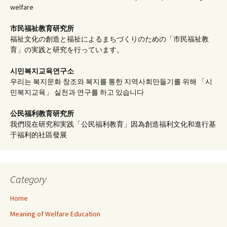
welfare
市民福祉教育研究所
福祉文化の創造と福祉によるまちづくりのための「市民福祉教
育」の実践と研究を行っています。
시민복지교육연구소
우리는 복지문화 창조와 복지를 통한 지역사회만들기를 위해 「시
민복지교육」 실천과 연구를 하고 있습니다
公民福利教育
研究所
我們現在研究和実践「公民福利教育」因為創造福利文化和進行基
于福利的社區發展
Category
Home
Meaning of Welfare Education