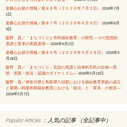
老爺心お節介情報／第８８号（２０２６年７月２日）
2026年7月
2日
老爺心お節介情報／第８７号（２０２６年６月９日）
2026年6月
9日
阪野 貢／「まちづくりと市民福祉教育」の研究 ―その思想的
系譜と変革の実践原理―
2026年6月1日
老爺心お節介情報／第８６号（２０２６年５月２８日）
2026年5
月28日
阪野 貢／「まちづくり」言説の系譜と自律的市民の位相―思
想・実践・技法・認識のダイナミズム―
2026年5月18日
阪野 貢／神奈川県と鳥取県八頭郡における福祉教育実践の成立
と展開―戦後初期福祉教育における「統治」と「変革」の相克―
2026年5月7日
Popular Articles ：人気の記事 （全記事中）