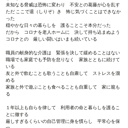
未知なる脅威は恐怖に変わり 不安との葛藤が心を乱す
ただ ここで退（しりぞ）き 怖じ気づくことはできなか
った
穏やかな日々の暮らしを 護ることこそ本分だった
だから コロナを老人ホームに 決して持ち込まぬよう
コロナとの 厳しい闘いはいまも続いている
職員の献身的な介護は 緊張を決して緩めることはない
職場でも家庭でも予防を怠りなく 家族とともに続けて
いる
友と外で飲むことも歌うことも自粛して ストレスを溜
める
家族と外で遊ぶことも食べることも自重して 家に籠も
る
１年以上も自らを律して 利用者の命と暮らしを護るこ
とに徹する
厳しすぎるくらいの自己管理に身を慣らし 平常心を保