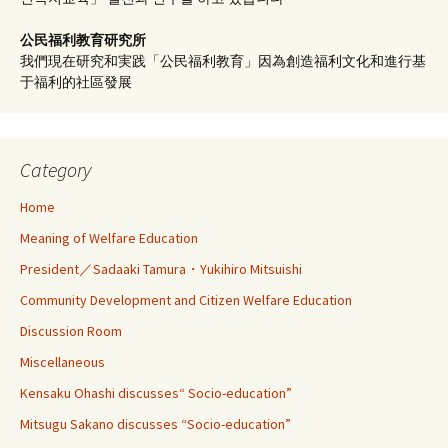
公民福利教育
研究所
我們現在研究和実践「公民福利教育」因為創造福利文化和進行基
于福利的社區發展
Category
Home
Meaning of Welfare Education
President／Sadaaki Tamura・Yukihiro Mitsuishi
Community Development and Citizen Welfare Education
Discussion Room
Miscellaneous
Kensaku Ohashi discusses“ Socio-education”
Mitsugu Sakano discusses “Socio-education”