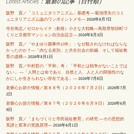
Latest Articles：最新の記事（日付順）
阪野 貢／「コミュニタリアニズム」基礎考 ―菊池理夫のコミ
ュニタリアニズム論のワンポイントメモ―
2026年8月7日
寺谷篤志／ゼロからイチ（創発）小さな大戦略―鳥取県智頭町づ
くりと京都市マンション自治会設立―
2026年8月3日
阪野 貢／「やまゆり園事件10年」：なぜ殺されなければならな
かったのか？―「内なる差別」と共生社会の欺瞞、そして福祉教
育の虚構―
2026年8月1日
阪野 貢／中村哲の「平和」考：「平和とは戦争がないことでは
ない」 ―「人間とは命であり、自然と人、人と人の関係性のな
かにしか生きられない存在である」―
2026年7月8日
老爺心お節介情報／第８８号（２０２６年７月２日）
2026年7月
2日
老爺心お節介情報／第８７号（２０２６年６月９日）
2026年6月
9日
阪野 貢／「まちづくりと市民福祉教育」の研究 ―その思想的
系譜と変革の実践原理―
2026年6月1日