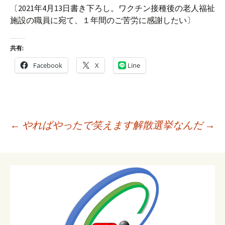
〔2021年4月13日書き下ろし。ワクチン接種後の老人福祉
施設の職員に宛て、１年間のご苦労に感謝したい〕
共有:
Facebook
X
Line
投
←
やればやったで笑えます
解散選挙なんだ
→
稿
ナ
ビ
ゲ
ー
シ
ョ