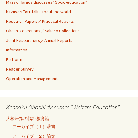
Masaki Harada discusses“ Socio-education”
Kazuyori Torii talks about the world
Research Papers／Practical Reports
Ohashi Collections／Sakano Collections
Joint Researchers／Annual Reports
Information
Platform
Reader Survey
Operation and Management
Kensaku Ohashi discusses “Welfare Education”
大橋謙策の福祉教育論
アーカイブ（１）著書
アーカイブ（２）論文