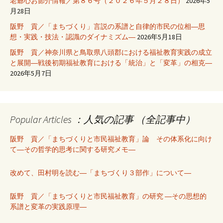
老爺心お節介情報／第８６号（２０２６年５月２８日）
2026年5
月28日
阪野 貢／「まちづくり」言説の系譜と自律的市民の位相―思
想・実践・技法・認識のダイナミズム―
2026年5月18日
阪野 貢／神奈川県と鳥取県八頭郡における福祉教育実践の成立
と展開―戦後初期福祉教育における「統治」と「変革」の相克―
2026年5月7日
Popular Articles ：人気の記事 （全記事中）
阪野 貢／「まちづくりと市民福祉教育」論 その体系化に向け
て―その哲学的思考に関する研究メモ―
改めて、田村明を読む―「まちづくり３部作」について―
阪野 貢／「まちづくりと市民福祉教育」の研究 ―その思想的
系譜と変革の実践原理―