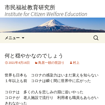
コ
市民福祉教育研究所
ン
Institute for Citizen Welfare Education
テ
ン
ツ
へ
検
ス
メニュー
索:
キ
ッ
プ
何と穏やかなのでしょう
2021年4月16日
鳥居一頼の世語り
村上
世界も日本も コロナの感染力はいまだ衰えを知らない
１年以上も前 コロナは瞬く間に世界中に広がった
コロナは 多くの人を悲しみの淵に追いやった
コロナが 老人施設で流行り 利用者も職員もあらがい
きれなかった