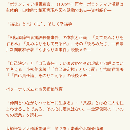
「ボランティア拒否宣言」（1986年）再考：ボランティア活動は
主体的・自律的で相互実現を図る活動である―資料紹介―
「福祉」と “ふくし” 、そして幸福学
「相模原障害者施設殺傷事件」の本質と正義：「見て見ぬふりを
する私」「見ぬふりをして見る私」、その「後ろめたさ」―神奈
川新聞取材班著『やまゆり園事件』読後メモ―
「自己決定」と「自己責任」：いま改めてその虚飾と欺瞞につい
て考える―小松美彦著『「自己決定権」という罠』と吉崎祥司著
『「自己責任論」をのりこえる』の読後メモ―
パターナリズムと市民福祉教育
「仲間とつながりハッピーに生きる」：「共感」とは心に人を住
まわせることである。その心に定員はない。―金森俊朗の「いの
ちの授業」を読む―
大橋謙策／大橋謙策研究 第２巻：老爺心お節介情報