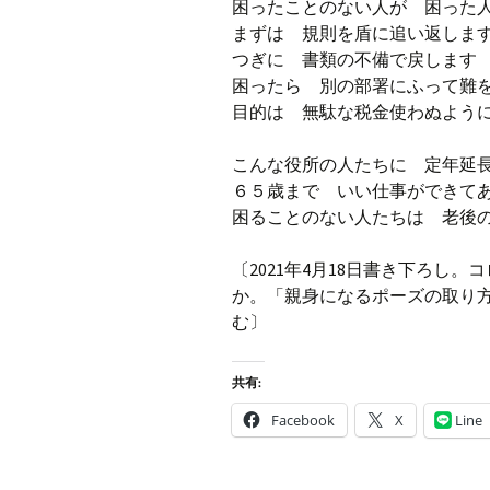
困ったことのない人が 困った
まずは 規則を盾に追い返しま
つぎに 書類の不備で戻します
困ったら 別の部署にふって難
目的は 無駄な税金使わぬよう
こんな役所の人たちに 定年延
６５歳まで いい仕事ができて
困ることのない人たちは 老後
〔2021年4月18日書き下ろし
か。「親身になるポーズの取り
む〕
共有:
Facebook
X
Line