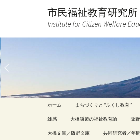
コ
市民福祉教育研究所
ン
テ
Institute for Citizen Welfare Ed
ン
ツ
へ
ス
キ
ッ
プ
ホーム
まちづくりと “ふくし教育 ”
雑感
大橋謙策の福祉教育論
阪野
アーカイブ（１）
大橋文庫／阪野文庫
アーカイブ（１）
共同研究者／年
アー
記事（1）～
著書
著書