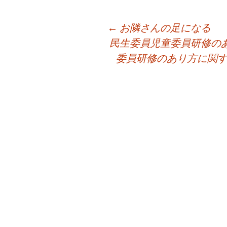
投
←
お隣さんの足になる
稿
民生委員児童委員研修の
ナ
委員研修のあり方に関する
ビ
ゲ
ー
シ
ョ
ン