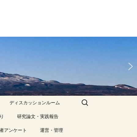
検
ディスカッションルーム
索:
り
アーカイブ（１）
研究論文・実践報告
記事（1）～
）
者アンケート
アーカイブ（１）
運営・管理
アーカイブ（２）
研究論文