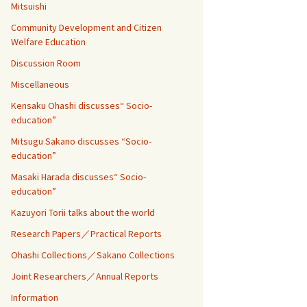
Mitsuishi
Community Development and Citizen
Welfare Education
Discussion Room
Miscellaneous
Kensaku Ohashi discusses“ Socio-
education”
Mitsugu Sakano discusses “Socio-
education”
Masaki Harada discusses“ Socio-
education”
Kazuyori Torii talks about the world
Research Papers／Practical Reports
Ohashi Collections／Sakano Collections
Joint Researchers／Annual Reports
Information