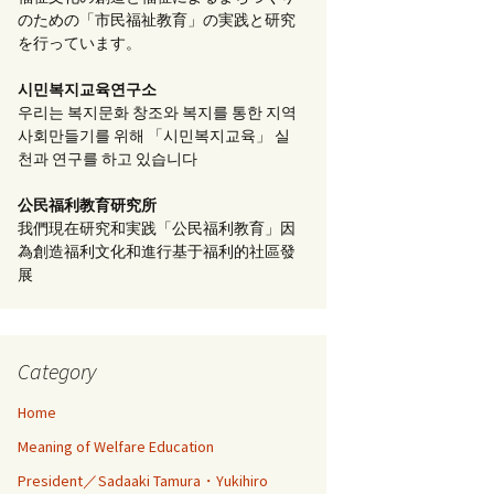
のための「市民福祉教育」の実践と研究
を行っています。
시민복지교육연구소
우리는 복지문화 창조와 복지를 통한 지역
사회만들기를 위해 「시민복지교육」 실
천과 연구를 하고 있습니다
公民福利教育
研究所
我們現在研究和実践「公民福利教育」因
為創造福利文化和進行基于福利的社區發
展
Category
Home
Meaning of Welfare Education
President／Sadaaki Tamura・Yukihiro