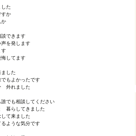
ました
ですか
んか
相談できます
い声を発します
ます
後悔してます
来ました
誰でもよかったです
分 外れました
も誰でも相談してください
と 暮らしてきました
念して来ました
てるような気分です