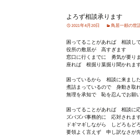
アーカイブ（２）
アーカイブ（２）
アー
よろず相談承ります
記事（51）～
論文
ブッ
2021年4月20日
鳥居一頼の世
アーカイブ（３）
アーカイブ（３）
アー
記事（101）～
老爺心お節介情報
論文
困ってることがあれば 相談し
アーカイブ（４）
役所の敷居が 高すぎます
アーカイブ（４）
アー
記事（151）～
講演録
社会
窓口に行くまでに 勇気が要り
座れば 根掘り葉掘り聞かれま
アーカイブ（５）
アーカイブ（５）
アー
記事（201）～
四国遍路紀行文
研究
困っているから 相談に来まし
煮詰まっているので 身動き取
無理を承知で 恥を忍んでお願
困ってることがあれば 相談に
ズバズバ事務的に 応対されま
ドギマギしながら しどろもど
要領よく言えず 申し訳なさが