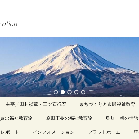
ucation
主宰／田村禎章・三ツ石行宏
まちづくりと市民福祉教育
貢の福祉教育論
原田正樹の福祉教育論
アーカイブ（１）
鳥居一頼の世語
記事（1）～
間レポート
カイブ（１）
インフォメーション
アーカイブ（１）
プラットホーム
アーカイブ（１
読
著書
アーカイブ（２）
「心守る詩」