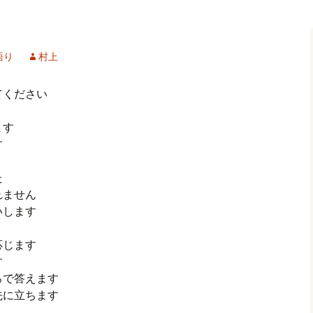
記事（51）～
カイブ（２）
アーカイブ（２）
アーカイブ（２
クレット
学位論文
アーカイブ（３）
2019/07/17～12/3
記事（101）～
語り
村上
カイブ（３）
アーカイブ（３）
アーカイブ（３
論文
アーカイブ（４）
2020/01/01～12/3
記事（151）～
てください
カイブ（４）
アーカイブ（４）
アーカイブ（４
福祉セミナー
講演録
アーカイブ（５）
2021/01/01～12/3
ます
記事（201）～
す
カイブ（５）
アーカイブ（５）
アーカイブ（５
業績
その他
2022/01/01～03/1
た
れません
いします
応じます
す
ろで答えます
先に立ちます