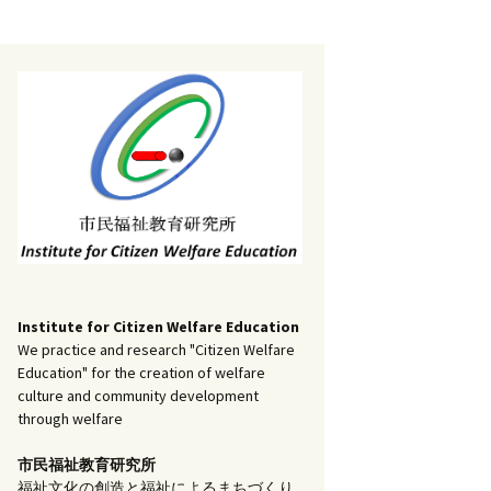
記事（51）～
）
アーカイブ（２）
1
アーカイブ（３）
研究ノート
記事（101）～
）
アーカイブ（３）
1
アーカイブ（４）
調査報告
記事（151）～
）
アーカイブ（４）
1
アーカイブ（５）
実践報告
記事（201）～
）
アーカイブ（５）
5
コラム
Institute for Citizen Welfare Education
We practice and research "Citizen Welfare
Education" for the creation of welfare
culture and community development
through welfare
市民福祉教育研究所
福祉文化の創造と福祉によるまちづくり