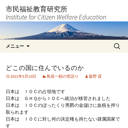
コ
市民福祉教育研究所
ン
Institute for Citizen Welfare Education
テ
ン
ツ
へ
検
ス
メニュー
索:
キ
ッ
プ
どこの国に住んでいるのか
2021年5月10日
鳥居一頼の世語り
阪野 貢
日本は ＩＯＣの占領地です
日本は ＧＨＱからＩＯＣへ統治が移管されました
日本は ＩＯＣのぼったくり男爵の金儲けに血税を搾り
取られます
日本は ＩＯＣに対し何の決定権も持たない隷属国家で
す