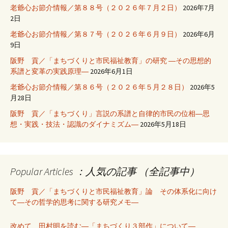
老爺心お節介情報／第８８号（２０２６年７月２日）
2026年7月
2日
老爺心お節介情報／第８７号（２０２６年６月９日）
2026年6月
9日
阪野 貢／「まちづくりと市民福祉教育」の研究 ―その思想的
系譜と変革の実践原理―
2026年6月1日
老爺心お節介情報／第８６号（２０２６年５月２８日）
2026年5
月28日
阪野 貢／「まちづくり」言説の系譜と自律的市民の位相―思
想・実践・技法・認識のダイナミズム―
2026年5月18日
Popular Articles ：人気の記事 （全記事中）
阪野 貢／「まちづくりと市民福祉教育」論 その体系化に向け
て―その哲学的思考に関する研究メモ―
改めて、田村明を読む―「まちづくり３部作」について―