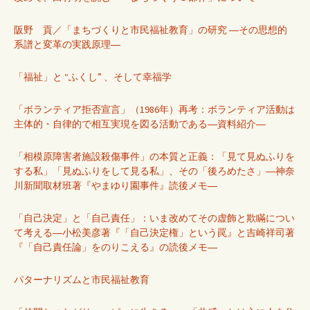
阪野 貢／「まちづくりと市民福祉教育」の研究 ―その思想的
系譜と変革の実践原理―
「福祉」と “ふくし” 、そして幸福学
「ボランティア拒否宣言」（1986年）再考：ボランティア活動は
主体的・自律的で相互実現を図る活動である―資料紹介―
「相模原障害者施設殺傷事件」の本質と正義：「見て見ぬふりを
する私」「見ぬふりをして見る私」、その「後ろめたさ」―神奈
川新聞取材班著『やまゆり園事件』読後メモ―
「自己決定」と「自己責任」：いま改めてその虚飾と欺瞞につい
て考える―小松美彦著『「自己決定権」という罠』と吉崎祥司著
『「自己責任論」をのりこえる』の読後メモ―
パターナリズムと市民福祉教育