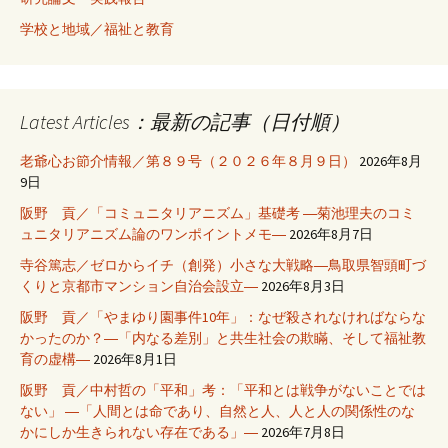
学校と地域／福祉と教育
Latest Articles：最新の記事（日付順）
老爺心お節介情報／第８９号（２０２６年８月９日）
2026年8月
9日
阪野 貢／「コミュニタリアニズム」基礎考 ―菊池理夫のコミ
ュニタリアニズム論のワンポイントメモ―
2026年8月7日
寺谷篤志／ゼロからイチ（創発）小さな大戦略―鳥取県智頭町づ
くりと京都市マンション自治会設立―
2026年8月3日
阪野 貢／「やまゆり園事件10年」：なぜ殺されなければならな
かったのか？―「内なる差別」と共生社会の欺瞞、そして福祉教
育の虚構―
2026年8月1日
阪野 貢／中村哲の「平和」考：「平和とは戦争がないことでは
ない」 ―「人間とは命であり、自然と人、人と人の関係性のな
かにしか生きられない存在である」―
2026年7月8日