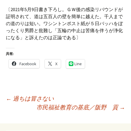
〔2021年5月9日書き下ろし。ＧＷ後の感染リバウンドが
証明されて、道は五百人の壁を簡単に越えた。千人まで
の道のりは短い。ワシントンポスト紙が５日バッハをぼ
ったくり男爵と批難し「五輪の中止は苦痛を伴うが浄化
になる」と訴えたのは正論である〕
共有:
Facebook
X
Line
投
←
過ちは冒さない
稿
市民福祉教育の基底／阪野 貢
→
ナ
ビ
ゲ