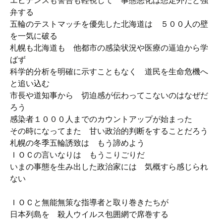
エビデンスも警告も軽視して 事態悪化は想定外だと強
弁する
五輪のテストマッチを優先した北海道は ５００人の壁
を一気に破る
札幌も北海道も 他都市の感染状況や医療の逼迫から学
ばず
科学的分析を明確に示すこともなく 道民を生命危機へ
と追い込む
市長や道知事から 切迫感が伝わってこないのはなぜだ
ろう
感染者１０００人までのカウントアップが始まった
その時になってまた 甘い政治的判断をすることだろう
札幌の冬季五輪誘致は もう諦めよう
ＩＯＣの言いなりは もうこりごりだ
いまの事態を生み出した政治家には 気概すら感じられ
ない
ＩＯＣと無能無策な指導者と取り巻きたちが
日本列島を 殺人ウイルス包囲網で席巻する