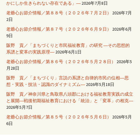
かにしか生きられない存在である」―
2026年7月8日
老爺心お節介情報／第８８号（２０２６年７月２日）
2026年7月
2日
老爺心お節介情報／第８７号（２０２６年６月９日）
2026年6月
9日
阪野 貢／「まちづくりと市民福祉教育」の研究 ―その思想的
系譜と変革の実践原理―
2026年6月1日
老爺心お節介情報／第８６号（２０２６年５月２８日）
2026年5
月28日
阪野 貢／「まちづくり」言説の系譜と自律的市民の位相―思
想・実践・技法・認識のダイナミズム―
2026年5月18日
阪野 貢／神奈川県と鳥取県八頭郡における福祉教育実践の成立
と展開―戦後初期福祉教育における「統治」と「変革」の相克―
2026年5月7日
老爺心お節介情報／第８５号（２０２６年５月６日）
2026年5月
6日