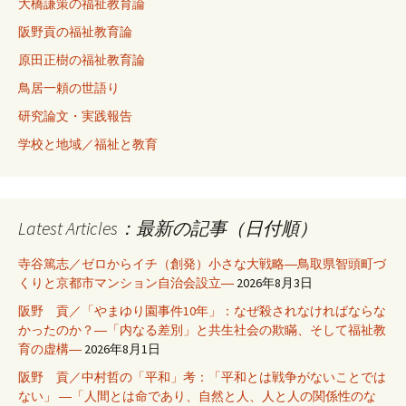
大橋謙策の福祉教育論
阪野貢の福祉教育論
原田正樹の福祉教育論
鳥居一頼の世語り
研究論文・実践報告
学校と地域／福祉と教育
Latest Articles：最新の記事（日付順）
寺谷篤志／ゼロからイチ（創発）小さな大戦略―鳥取県智頭町づ
くりと京都市マンション自治会設立―
2026年8月3日
阪野 貢／「やまゆり園事件10年」：なぜ殺されなければならな
かったのか？―「内なる差別」と共生社会の欺瞞、そして福祉教
育の虚構―
2026年8月1日
阪野 貢／中村哲の「平和」考：「平和とは戦争がないことでは
ない」 ―「人間とは命であり、自然と人、人と人の関係性のな