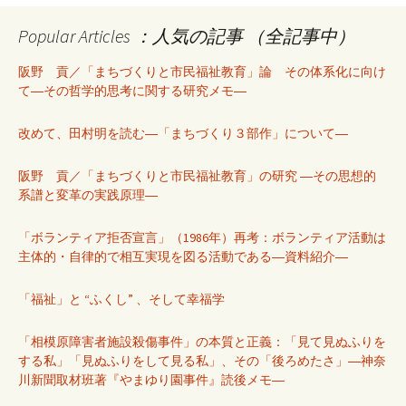
Popular Articles ：人気の記事 （全記事中）
阪野 貢／「まちづくりと市民福祉教育」論 その体系化に向け
て―その哲学的思考に関する研究メモ―
改めて、田村明を読む―「まちづくり３部作」について―
阪野 貢／「まちづくりと市民福祉教育」の研究 ―その思想的
系譜と変革の実践原理―
「ボランティア拒否宣言」（1986年）再考：ボランティア活動は
主体的・自律的で相互実現を図る活動である―資料紹介―
「福祉」と “ふくし” 、そして幸福学
「相模原障害者施設殺傷事件」の本質と正義：「見て見ぬふりを
する私」「見ぬふりをして見る私」、その「後ろめたさ」―神奈
川新聞取材班著『やまゆり園事件』読後メモ―