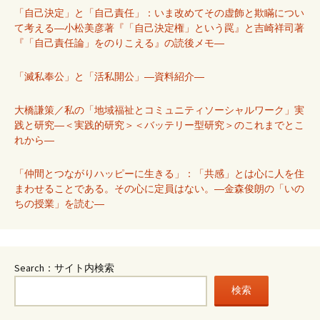
「自己決定」と「自己責任」：いま改めてその虚飾と欺瞞につい
て考える―小松美彦著『「自己決定権」という罠』と吉崎祥司著
『「自己責任論」をのりこえる』の読後メモ―
「滅私奉公」と「活私開公」―資料紹介―
大橋謙策／私の「地域福祉とコミュニティソーシャルワーク」実
践と研究―＜実践的研究＞＜バッテリー型研究＞のこれまでとこ
れから―
「仲間とつながりハッピーに生きる」：「共感」とは心に人を住
まわせることである。その心に定員はない。―金森俊朗の「いの
ちの授業」を読む―
Search：サイト内検索
検索