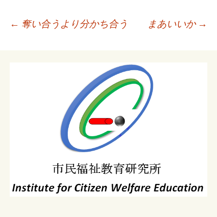
投
←
奪い合うより分かち合う
まあいいか
→
稿
ナ
ビ
ゲ
ー
シ
ョ
ン