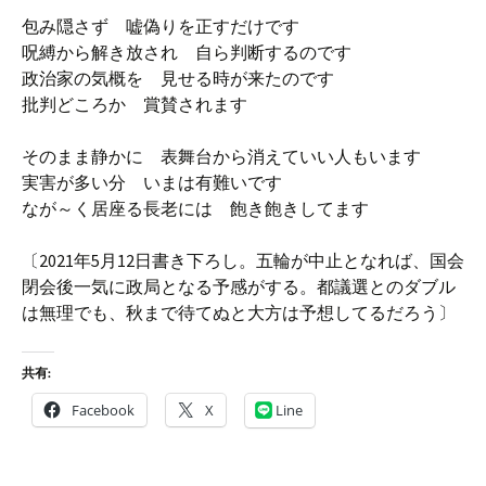
包み隠さず 嘘偽りを正すだけです
呪縛から解き放され 自ら判断するのです
政治家の気概を 見せる時が来たのです
批判どころか 賞賛されます
そのまま静かに 表舞台から消えていい人もいます
実害が多い分 いまは有難いです
なが～く居座る長老には 飽き飽きしてます
〔2021年5月12日書き下ろし。五輪が中止となれば、国会
閉会後一気に政局となる予感がする。都議選とのダブル
は無理でも、秋まで待てぬと大方は予想してるだろう〕
共有:
Facebook
X
Line