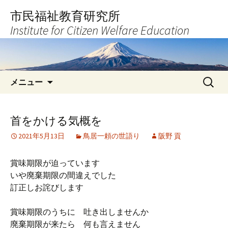
コ
市民福祉教育研究所
ン
Institute for Citizen Welfare Education
テ
ン
ツ
へ
検
ス
メニュー
索:
キ
ッ
プ
首をかける気概を
2021年5月13日
鳥居一頼の世語り
阪野 貢
賞味期限が迫っています
いや廃棄期限の間違えでした
訂正しお詫びします
賞味期限のうちに 吐き出しませんか
廃棄期限が来たら 何も言えません