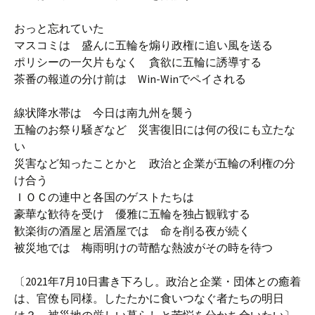
おっと忘れていた
マスコミは 盛んに五輪を煽り政権に追い風を送る
ポリシーの一欠片もなく 貪欲に五輪に誘導する
茶番の報道の分け前は Win-Winでペイされる
線状降水帯は 今日は南九州を襲う
五輪のお祭り騒ぎなど 災害復旧には何の役にも立たな
い
災害など知ったことかと 政治と企業が五輪の利権の分
け合う
ＩＯＣの連中と各国のゲストたちは
豪華な歓待を受け 優雅に五輪を独占観戦する
歓楽街の酒屋と居酒屋では 命を削る夜が続く
被災地では 梅雨明けの苛酷な熱波がその時を待つ
〔2021年7月10日書き下ろし。政治と企業・団体との癒着
は、官僚も同様。したたかに食いつなぐ者たちの明日