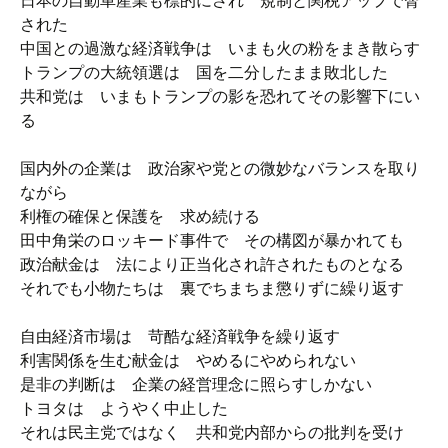
日本の自動車産業も標的にされ 規制と関税アップで脅
された
中国との過激な経済戦争は いまも火の粉をまき散らす
トランプの大統領選は 国を二分したまま敗北した
共和党は いまもトランプの影を恐れてその影響下にい
る
国内外の企業は 政治家や党との微妙なバランスを取り
ながら
利権の確保と保護を 求め続ける
田中角栄のロッキード事件で その構図が暴かれても
政治献金は 法により正当化され許されたものとなる
それでも小物たちは 裏でちまちま懲りずに繰り返す
自由経済市場は 苛酷な経済戦争を繰り返す
利害関係を生む献金は やめるにやめられない
是非の判断は 企業の経営理念に照らすしかない
トヨタは ようやく中止した
それは民主党ではなく 共和党内部からの批判を受け