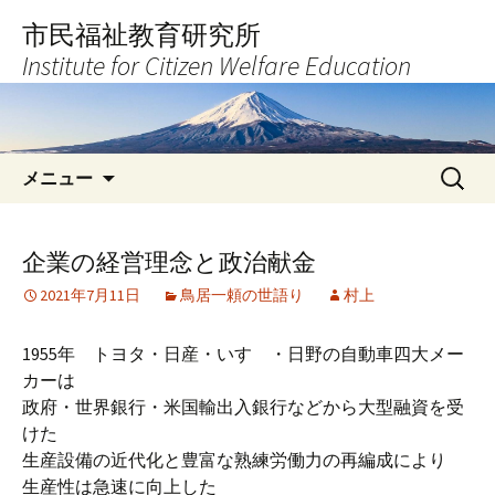
コ
市民福祉教育研究所
ン
Institute for Citizen Welfare Education
テ
ン
ツ
へ
検
ス
メニュー
索:
キ
ッ
プ
企業の経営理念と政治献金
2021年7月11日
鳥居一頼の世語り
村上
1955年 トヨタ・日産・いすゞ・日野の自動車四大メー
カーは
政府・世界銀行・米国輸出入銀行などから大型融資を受
けた
生産設備の近代化と豊富な熟練労働力の再編成により
生産性は急速に向上した