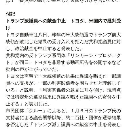
は？ 被災地の厳しい暮らしと苦悩を分かち合いたい〕
付記
トランプ派議員への献金中止 トヨタ、米国内で批判受
け
トヨタ自動車は八日、昨年の米大統領選でトランプ前大
統領が敗北した結果の受け入れを拒んだ共和党議員に対
し、政治献金を中止すると発表した。
共和党内の反トランプ系団体「リンカーン・プロジェク
ト」が同日、トヨタを非難する動画広告を公開するなど
批判の声が上がっていた。
トヨタは声明で「大統領選の結果に異議を唱えた一部議
員への支援が、一部の利害関係者を困らせたと理解して
いる」と説明。「利害関係者の意見に耳を傾け、現時点
では特定州の選挙結果に異議を唱えた議員への寄付を中
止する」と表明した。
市民団体「クルー」によると、１月６日のトランプ氏の
支持者による議会襲撃以降、約二百社・団体が選挙結果
を否定した「トランプ派」議員への献金の中止を発表し