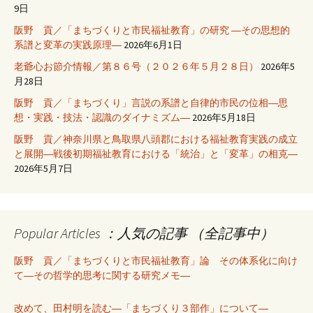
9日
阪野 貢／「まちづくりと市民福祉教育」の研究 ―その思想的
系譜と変革の実践原理―
2026年6月1日
老爺心お節介情報／第８６号（２０２６年５月２８日）
2026年5
月28日
阪野 貢／「まちづくり」言説の系譜と自律的市民の位相―思
想・実践・技法・認識のダイナミズム―
2026年5月18日
阪野 貢／神奈川県と鳥取県八頭郡における福祉教育実践の成立
と展開―戦後初期福祉教育における「統治」と「変革」の相克―
2026年5月7日
Popular Articles ：人気の記事 （全記事中）
阪野 貢／「まちづくりと市民福祉教育」論 その体系化に向け
て―その哲学的思考に関する研究メモ―
改めて、田村明を読む―「まちづくり３部作」について―