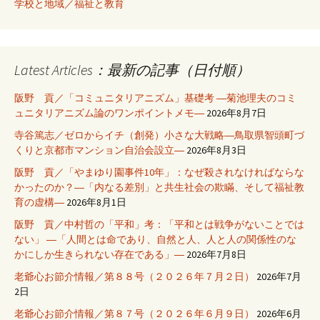
学校と地域／福祉と教育
Latest Articles：最新の記事（日付順）
阪野 貢／「コミュニタリアニズム」基礎考 ―菊池理夫のコミ
ュニタリアニズム論のワンポイントメモ―
2026年8月7日
寺谷篤志／ゼロからイチ（創発）小さな大戦略―鳥取県智頭町づ
くりと京都市マンション自治会設立―
2026年8月3日
阪野 貢／「やまゆり園事件10年」：なぜ殺されなければならな
かったのか？―「内なる差別」と共生社会の欺瞞、そして福祉教
育の虚構―
2026年8月1日
阪野 貢／中村哲の「平和」考：「平和とは戦争がないことでは
ない」 ―「人間とは命であり、自然と人、人と人の関係性のな
かにしか生きられない存在である」―
2026年7月8日
老爺心お節介情報／第８８号（２０２６年７月２日）
2026年7月
2日
老爺心お節介情報／第８７号（２０２６年６月９日）
2026年6月