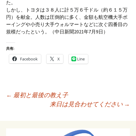
た。
しかし、トヨタは３８人に計５万６千ドル（約６１５万
円）を献金。人数は圧倒的に多く、金額も航空機大手ボ
ーイングや小売り大手ウォルマートなどに次ぐ四番目の
規模だったという。（中日新聞2021年7月9日）
共有:
Facebook
X
Line
投
←
最初と最後の教え子
稿
来日は見合わせてください
→
ナ
ビ
ゲ
ー