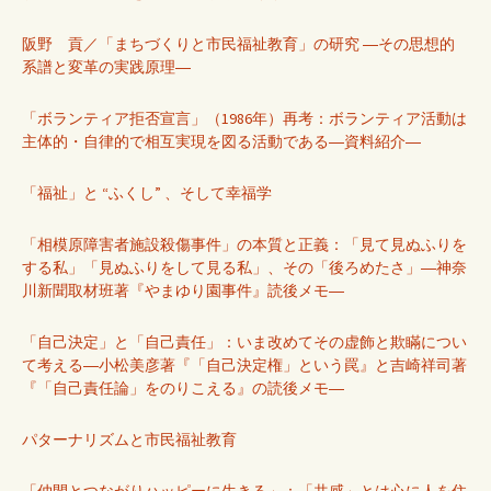
阪野 貢／「まちづくりと市民福祉教育」の研究 ―その思想的
系譜と変革の実践原理―
「ボランティア拒否宣言」（1986年）再考：ボランティア活動は
主体的・自律的で相互実現を図る活動である―資料紹介―
「福祉」と “ふくし” 、そして幸福学
「相模原障害者施設殺傷事件」の本質と正義：「見て見ぬふりを
する私」「見ぬふりをして見る私」、その「後ろめたさ」―神奈
川新聞取材班著『やまゆり園事件』読後メモ―
「自己決定」と「自己責任」：いま改めてその虚飾と欺瞞につい
て考える―小松美彦著『「自己決定権」という罠』と吉崎祥司著
『「自己責任論」をのりこえる』の読後メモ―
パターナリズムと市民福祉教育
「仲間とつながりハッピーに生きる」：「共感」とは心に人を住