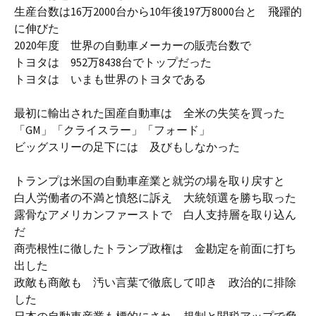
生産台数は16万2000台から10年後197万8000台と 飛躍的
に伸びた
2020年度 世界の自動車メーカーの販売台数で
トヨタは 952万8438台でトップだった
トヨタは いまも世界のトヨタである
最初に輸出された国産自動車は 全米の失笑を買った
「GM」「クライスラー」「フォード」
ビッグスリーの足下には 及びもしなかった
トランプは米国の自動車産業と就労の場を取り戻すと
白人労働者の不満と憤怒に訴え 大統領選を勝ち取った
露骨なアメリカンファーストで 白人支持層を取り込ん
だ
商売根性に徹したトランプ政権は 金勘定を前面に打ち
出した
政敵も商敵も 汚い言葉で徹底して叩き 政治的に排除
した