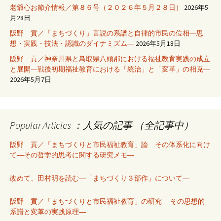
老爺心お節介情報／第８６号（２０２６年５月２８日）
2026年5
月28日
阪野 貢／「まちづくり」言説の系譜と自律的市民の位相―思
想・実践・技法・認識のダイナミズム―
2026年5月18日
阪野 貢／神奈川県と鳥取県八頭郡における福祉教育実践の成立
と展開―戦後初期福祉教育における「統治」と「変革」の相克―
2026年5月7日
Popular Articles ：人気の記事 （全記事中）
阪野 貢／「まちづくりと市民福祉教育」論 その体系化に向け
て―その哲学的思考に関する研究メモ―
改めて、田村明を読む―「まちづくり３部作」について―
阪野 貢／「まちづくりと市民福祉教育」の研究 ―その思想的
系譜と変革の実践原理―