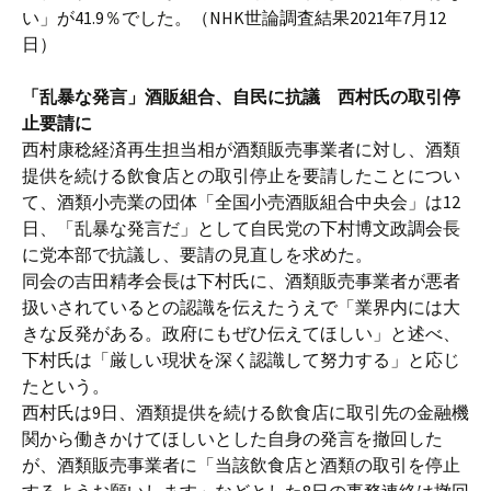
い」が41.9％でした。（NHK世論調査結果2021年7月12
日）
「乱暴な発言」酒販組合、自民に抗議 西村氏の取引停
止要請に
西村康稔経済再生担当相が酒類販売事業者に対し、酒類
提供を続ける飲食店との取引停止を要請したことについ
て、酒類小売業の団体「全国小売酒販組合中央会」は12
日、「乱暴な発言だ」として自民党の下村博文政調会長
に党本部で抗議し、要請の見直しを求めた。
同会の吉田精孝会長は下村氏に、酒類販売事業者が悪者
扱いされているとの認識を伝えたうえで「業界内には大
きな反発がある。政府にもぜひ伝えてほしい」と述べ、
下村氏は「厳しい現状を深く認識して努力する」と応じ
たという。
西村氏は9日、酒類提供を続ける飲食店に取引先の金融機
関から働きかけてほしいとした自身の発言を撤回した
が、酒類販売事業者に「当該飲食店と酒類の取引を停止