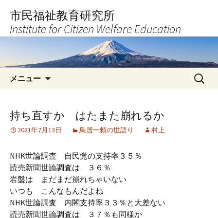
コ
市民福祉教育研究所
ン
Institute for Citizen Welfare Education
テ
ン
ツ
へ
検
ス
メニュー
索:
キ
ッ
プ
持ち直すか はたまた崩れるか
2021年7月13日
鳥居一頼の世語り
村上
NHK世論調査 自民党の支持率３５％
読売新聞世論調査は ３６％
岩盤は まだまだ崩れちゃいない
いつも こんなもんだよね
NHK世論調査 内閣支持率３３％と大差ない
読売新聞世論調査は ３７％も同様か