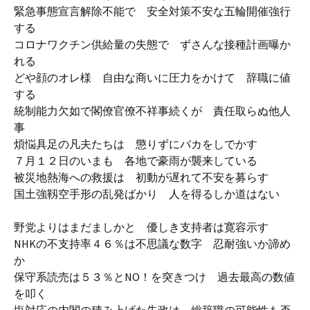
緊急事態宣言解除不能で 安全対策不安な五輪開催強行
する
コロナワクチン供給量の失態で ずさんな接種計画曝か
れる
どや顔のオレ様 自由な商いに圧力をかけて 辞職に値
する
統制能力欠如で閣僚官僚不祥事続くが 責任取らぬ他人
事
煩悩具足の凡夫たちは 懲りずにバカをしでかす
７月１２日のいまも 各地で豪雨が襲来している
被災地熱海への救援は 初動が遅れて不安を募らす
国土強靱空手形の乱発ばかり 人を得るしか道はない
野党よりはまだましかと 優しき支持者は寛容示す
NHKの不支持率４６％は不思議な数字 忍耐強いか諦め
か
保守系読売は５３％とNO！を突きつけ 過去最高の数値
を叩く