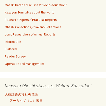
Masaki Harada discusses“ Socio-education”
Kazuyori Torii talks about the world
Research Papers／Practical Reports
Ohashi Collections／Sakano Collections
Joint Researchers／Annual Reports
Information
Platform
Reader Survey
Operation and Management
Kensaku Ohashi discusses “Welfare Education”
大橋謙策の福祉教育論
アーカイブ（１）著書