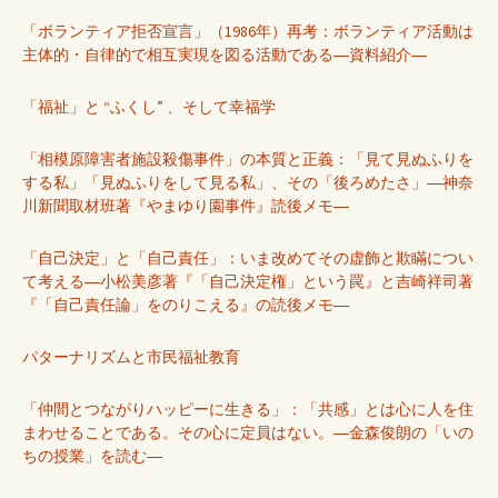
「ボランティア拒否宣言」（1986年）再考：ボランティア活動は
主体的・自律的で相互実現を図る活動である―資料紹介―
「福祉」と “ふくし” 、そして幸福学
「相模原障害者施設殺傷事件」の本質と正義：「見て見ぬふりを
する私」「見ぬふりをして見る私」、その「後ろめたさ」―神奈
川新聞取材班著『やまゆり園事件』読後メモ―
「自己決定」と「自己責任」：いま改めてその虚飾と欺瞞につい
て考える―小松美彦著『「自己決定権」という罠』と吉崎祥司著
『「自己責任論」をのりこえる』の読後メモ―
パターナリズムと市民福祉教育
「仲間とつながりハッピーに生きる」：「共感」とは心に人を住
まわせることである。その心に定員はない。―金森俊朗の「いの
ちの授業」を読む―