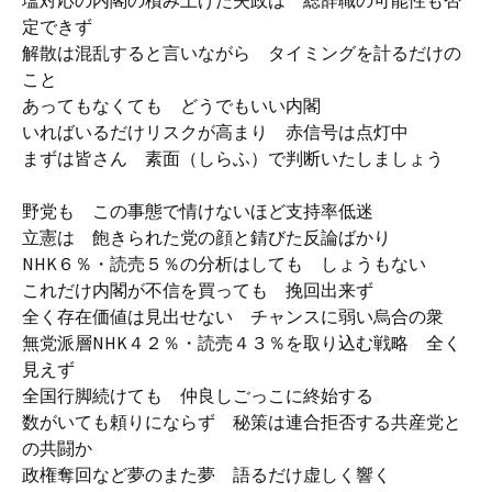
塩対応の内閣の積み上げた失政は 総辞職の可能性も否
定できず
解散は混乱すると言いながら タイミングを計るだけの
こと
あってもなくても どうでもいい内閣
いればいるだけリスクが高まり 赤信号は点灯中
まずは皆さん 素面（しらふ）で判断いたしましょう
野党も この事態で情けないほど支持率低迷
立憲は 飽きられた党の顔と錆びた反論ばかり
NHK６％・読売５％の分析はしても しょうもない
これだけ内閣が不信を買っても 挽回出来ず
全く存在価値は見出せない チャンスに弱い烏合の衆
無党派層NHK４２％・読売４３％を取り込む戦略 全く
見えず
全国行脚続けても 仲良しごっこに終始する
数がいても頼りにならず 秘策は連合拒否する共産党と
の共闘か
政権奪回など夢のまた夢 語るだけ虚しく響く