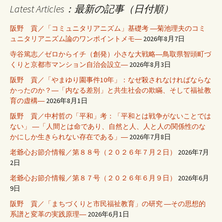
Latest Articles：最新の記事（日付順）
阪野 貢／「コミュニタリアニズム」基礎考 ―菊池理夫のコミ
ュニタリアニズム論のワンポイントメモ―
2026年8月7日
寺谷篤志／ゼロからイチ（創発）小さな大戦略―鳥取県智頭町づ
くりと京都市マンション自治会設立―
2026年8月3日
阪野 貢／「やまゆり園事件10年」：なぜ殺されなければならな
かったのか？―「内なる差別」と共生社会の欺瞞、そして福祉教
育の虚構―
2026年8月1日
阪野 貢／中村哲の「平和」考：「平和とは戦争がないことでは
ない」 ―「人間とは命であり、自然と人、人と人の関係性のな
かにしか生きられない存在である」―
2026年7月8日
老爺心お節介情報／第８８号（２０２６年７月２日）
2026年7月
2日
老爺心お節介情報／第８７号（２０２６年６月９日）
2026年6月
9日
阪野 貢／「まちづくりと市民福祉教育」の研究 ―その思想的
系譜と変革の実践原理―
2026年6月1日