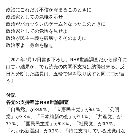
政治にこれだけ不信が深まるこのときに
政治家としての気概を示せ
政治がバカッタレのゲームとなったこのときに
政治家としての覚悟を見せよ
政治が民主主義を破壊するそのまえに
政治家よ 身命を賭せ
〔2021年7月12日書き下ろし。NHK世論調査だから保守に
は甘い結果か。でも読売の内閣不支持は納得出来る。反
日と分断した議員は、五輪で絆を取り戻すと同じ口が言
う〕
付記
各党の支持率は NHK世論調査
「自民党」が34.9％、「立憲民主党」が6.0％、「公明
党」が3.3％、「日本維新の会」が2.1％、「共産党」が
3.3％、「国民民主党」が0.8％、「社民党」が0.3％、
「れいわ新選組」が0.2％、「特に支持している政党はな