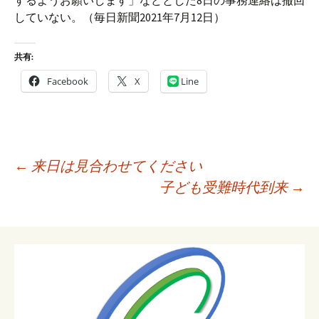
するようお願いします」などとした8日の事務連絡は撤回
していない。（毎日新聞2021年7月12日）
共有:
Facebook
X
Line
投
←
来日は見合わせてください
稿
子ども受難時代到来
→
ナ
ビ
ゲ
ー
シ
ョ
ン