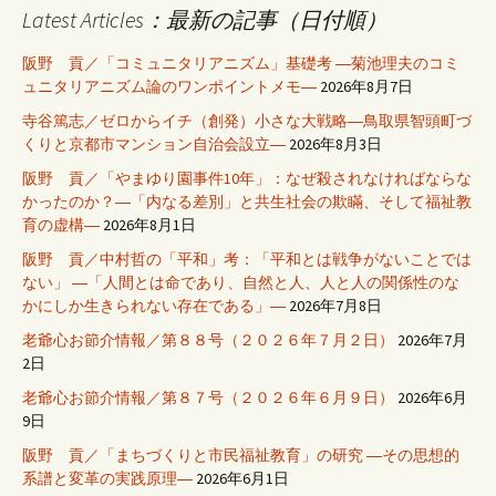
Latest Articles：最新の記事（日付順）
阪野 貢／「コミュニタリアニズム」基礎考 ―菊池理夫のコミ
ュニタリアニズム論のワンポイントメモ―
2026年8月7日
寺谷篤志／ゼロからイチ（創発）小さな大戦略―鳥取県智頭町づ
くりと京都市マンション自治会設立―
2026年8月3日
阪野 貢／「やまゆり園事件10年」：なぜ殺されなければならな
かったのか？―「内なる差別」と共生社会の欺瞞、そして福祉教
育の虚構―
2026年8月1日
阪野 貢／中村哲の「平和」考：「平和とは戦争がないことでは
ない」 ―「人間とは命であり、自然と人、人と人の関係性のな
かにしか生きられない存在である」―
2026年7月8日
老爺心お節介情報／第８８号（２０２６年７月２日）
2026年7月
2日
老爺心お節介情報／第８７号（２０２６年６月９日）
2026年6月
9日
阪野 貢／「まちづくりと市民福祉教育」の研究 ―その思想的
系譜と変革の実践原理―
2026年6月1日