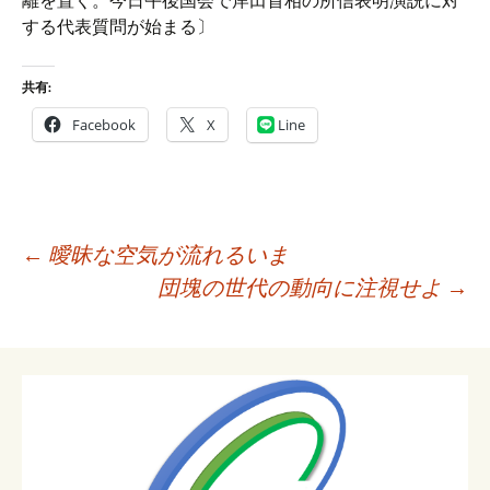
離を置く。今日午後国会で岸田首相の所信表明演説に対
する代表質問が始まる〕
共有:
Facebook
X
Line
投
←
曖昧な空気が流れるいま
稿
団塊の世代の動向に注視せよ
→
ナ
ビ
ゲ
ー
シ
ョ
ン