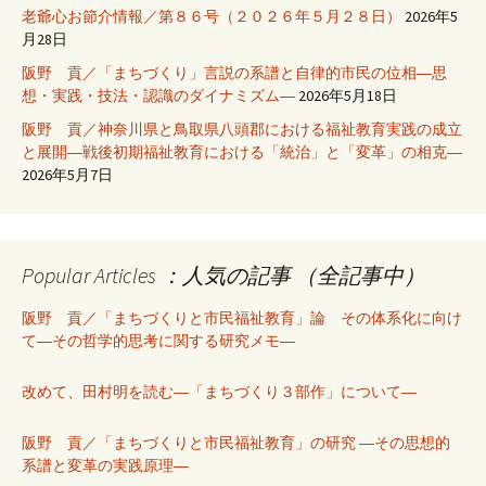
老爺心お節介情報／第８６号（２０２６年５月２８日）
2026年5
月28日
阪野 貢／「まちづくり」言説の系譜と自律的市民の位相―思
想・実践・技法・認識のダイナミズム―
2026年5月18日
阪野 貢／神奈川県と鳥取県八頭郡における福祉教育実践の成立
と展開―戦後初期福祉教育における「統治」と「変革」の相克―
2026年5月7日
Popular Articles ：人気の記事 （全記事中）
阪野 貢／「まちづくりと市民福祉教育」論 その体系化に向け
て―その哲学的思考に関する研究メモ―
改めて、田村明を読む―「まちづくり３部作」について―
阪野 貢／「まちづくりと市民福祉教育」の研究 ―その思想的
系譜と変革の実践原理―