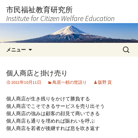
コ
市民福祉教育研究所
ン
Institute for Citizen Welfare Education
テ
ン
ツ
へ
検
ス
メニュー
索:
キ
ッ
プ
個人商店と掛け売り
2021年10月11日
鳥居一頼の世語り
阪野 貢
個人商店が生き残りをかけて勝負する
個人商店でこそできるサービスを売り出そう
個人商店の強みは顧客の顔見て商いできる
個人商店も通りを埋めれば賑わいを呼ぶ
個人商店を若者が後継すれば息を吹き返す