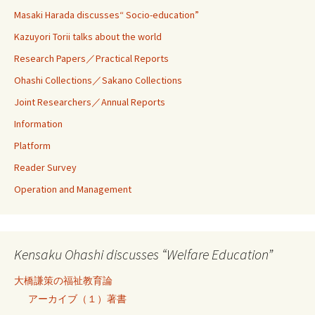
Masaki Harada discusses“ Socio-education”
Kazuyori Torii talks about the world
Research Papers／Practical Reports
Ohashi Collections／Sakano Collections
Joint Researchers／Annual Reports
Information
Platform
Reader Survey
Operation and Management
Kensaku Ohashi discusses “Welfare Education”
大橋謙策の福祉教育論
アーカイブ（１）著書