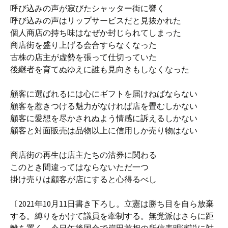
呼び込みの声が寂びたシャッター街に響く
呼び込みの声はリップサービスだと見抜かれた
個人商店の持ち味はなぜか封じられてしまった
商店街を盛り上げる会合すらなくなった
古株の店主が虚勢を張って仕切っていた
後継者を育てぬゆえに誰も見向きもしなくなった
顧客に選ばれるには心にギフトを届けねばならない
顧客を惹きつける魅力がなければ店を畳むしかない
顧客に愛想を尽かされぬよう情感に訴えるしかない
顧客と対面販売は品物以上に信用しか売り物はない
商店街の再生は店主たちの沽券に関わる
このとき間違ってはならないただ一つ
掛け売りは顧客が店にすると心得るべし
〔2021年10月11日書き下ろし。立憲は勝ち目を自ら放棄
する。縛りをかけて議員を牽制する。無党派はさらに距