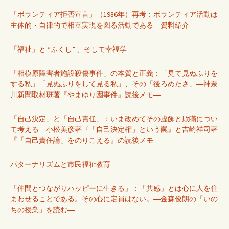
「ボランティア拒否宣言」（1986年）再考：ボランティア活動は
主体的・自律的で相互実現を図る活動である―資料紹介―
「福祉」と “ふくし” 、そして幸福学
「相模原障害者施設殺傷事件」の本質と正義：「見て見ぬふりを
する私」「見ぬふりをして見る私」、その「後ろめたさ」―神奈
川新聞取材班著『やまゆり園事件』読後メモ―
「自己決定」と「自己責任」：いま改めてその虚飾と欺瞞につい
て考える―小松美彦著『「自己決定権」という罠』と吉崎祥司著
『「自己責任論」をのりこえる』の読後メモ―
パターナリズムと市民福祉教育
「仲間とつながりハッピーに生きる」：「共感」とは心に人を住
まわせることである。その心に定員はない。―金森俊朗の「いの
ちの授業」を読む―