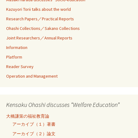
Kazuyori Torii talks about the world
Research Papers／Practical Reports
Ohashi Collections／Sakano Collections
Joint Researchers／Annual Reports
Information
Platform
Reader Survey
Operation and Management
Kensaku Ohashi discusses “Welfare Education”
大橋謙策の福祉教育論
アーカイブ（１）著書
アーカイブ（２）論文