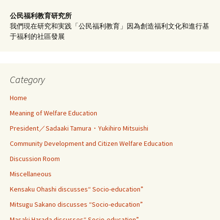
公民福利教育
研究所
我們現在研究和実践「公民福利教育」因為創造福利文化和進行基
于福利的社區發展
Category
Home
Meaning of Welfare Education
President／Sadaaki Tamura・Yukihiro Mitsuishi
Community Development and Citizen Welfare Education
Discussion Room
Miscellaneous
Kensaku Ohashi discusses“ Socio-education”
Mitsugu Sakano discusses “Socio-education”
Masaki Harada discusses“ Socio-education”