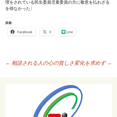
理をされている民生委員児童委員の方に敬意を払わざる
を得なかった〕
共有:
Facebook
X
Line
投
←
相談される人の心の貧しさ
変化を求めず
→
稿
ナ
ビ
ゲ
ー
シ
ョ
ン