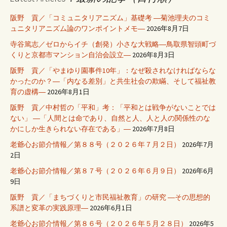
阪野 貢／「コミュニタリアニズム」基礎考 ―菊池理夫のコミ
ュニタリアニズム論のワンポイントメモ―
2026年8月7日
寺谷篤志／ゼロからイチ（創発）小さな大戦略―鳥取県智頭町づ
くりと京都市マンション自治会設立―
2026年8月3日
阪野 貢／「やまゆり園事件10年」：なぜ殺されなければならな
かったのか？―「内なる差別」と共生社会の欺瞞、そして福祉教
育の虚構―
2026年8月1日
阪野 貢／中村哲の「平和」考：「平和とは戦争がないことでは
ない」 ―「人間とは命であり、自然と人、人と人の関係性のな
かにしか生きられない存在である」―
2026年7月8日
老爺心お節介情報／第８８号（２０２６年７月２日）
2026年7月
2日
老爺心お節介情報／第８７号（２０２６年６月９日）
2026年6月
9日
阪野 貢／「まちづくりと市民福祉教育」の研究 ―その思想的
系譜と変革の実践原理―
2026年6月1日
老爺心お節介情報／第８６号（２０２６年５月２８日）
2026年5