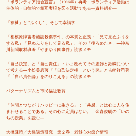
「ボランティア拒否宣言」（1986年）再考：ボランティア活動は
主体的・自律的で相互実現を図る活動である―資料紹介―
「福祉」と “ふくし” 、そして幸福学
「相模原障害者施設殺傷事件」の本質と正義：「見て見ぬふりを
する私」「見ぬふりをして見る私」、その「後ろめたさ」―神奈
川新聞取材班著『やまゆり園事件』読後メモ―
「自己決定」と「自己責任」：いま改めてその虚飾と欺瞞につい
て考える―小松美彦著『「自己決定権」という罠』と吉崎祥司著
『「自己責任論」をのりこえる』の読後メモ―
パターナリズムと市民福祉教育
「仲間とつながりハッピーに生きる」：「共感」とは心に人を住
まわせることである。その心に定員はない。―金森俊朗の「いの
ちの授業」を読む―
大橋謙策／大橋謙策研究 第２巻：老爺心お節介情報