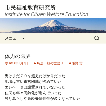
コ
市民福祉教育研究所
ン
Institute for Citizen Welfare Education
テ
ン
ツ
へ
検
ス
メニュー
索:
キ
ッ
プ
体力の限界
2022年1月9日
鳥居一頼の世語り
阪野 貢
男はまだ７０を超えたばかりだった
地域は古い市営団地が占めていた
エレベータは設置されていなかった
住民も年々高齢化が進んでいった
独り暮らしや高齢夫婦世帯が多くなっていた