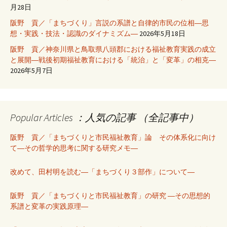
月28日
阪野 貢／「まちづくり」言説の系譜と自律的市民の位相―思
想・実践・技法・認識のダイナミズム―
2026年5月18日
阪野 貢／神奈川県と鳥取県八頭郡における福祉教育実践の成立
と展開―戦後初期福祉教育における「統治」と「変革」の相克―
2026年5月7日
Popular Articles ：人気の記事 （全記事中）
阪野 貢／「まちづくりと市民福祉教育」論 その体系化に向け
て―その哲学的思考に関する研究メモ―
改めて、田村明を読む―「まちづくり３部作」について―
阪野 貢／「まちづくりと市民福祉教育」の研究 ―その思想的
系譜と変革の実践原理―