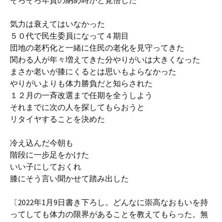
そろそろ年貢の納め時かと覚悟した
気力は衰えてはいなかった
５０代で民生委員になって４期目
団地の老朽化と一緒に住民の老化を見守ってきた
関わる人が年々増えてきた分やりがいは大きくなった
まさか老いが膝にくるとは思いもよらなかった
やりがいよりも体力勝負だと知らされた
１２月の一斉改選まで任期を全うしよう
それまでに次の人を探してもらおうと
リタイヤすることを決めた
冷え込んだ今朝も
階段に一步足をかけた
いい子にしておくれ
膝にそう言い聞かせて踏み出した
〔2022年1月9日書き下ろし。どんなに崇高なおもいを持
ってしても体力の限界があることを教えてもらった。無