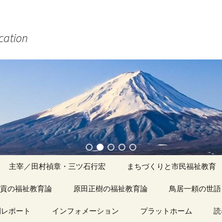
ucation
主宰／田村禎章・三ツ石行宏
まちづくりと市民福祉教育
貢の福祉教育論
原田正樹の福祉教育論
アーカイブ（１）
鳥居一頼の世語
記事（1）～
間レポート
カイブ（１）
インフォメーション
アーカイブ（１）
プラットホーム
アーカイブ（１
読
著書
アーカイブ（２）
「心守る詩」