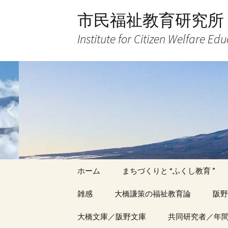
コ
市民福祉教育研究所
ン
テ
Institute for Citizen Welfare Ed
ン
ツ
へ
ス
キ
ッ
プ
ホーム
まちづくりと “ふくし教育 ”
雑感
大橋謙策の福祉教育論
阪野
アーカイブ（１）
大橋文庫／阪野文庫
アーカイブ（１）
共同研究者／年
アー
記事（1）～
著書
著書