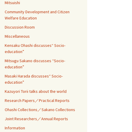
Mitsuishi
Community Development and Citizen
Welfare Education
Discussion Room
Miscellaneous
Kensaku Ohashi discusses“ Socio-
education”
Mitsugu Sakano discusses “Socio-
education”
Masaki Harada discusses“ Socio-
education”
Kazuyori Torii talks about the world
Research Papers／Practical Reports
Ohashi Collections／Sakano Collections
Joint Researchers／Annual Reports
Information