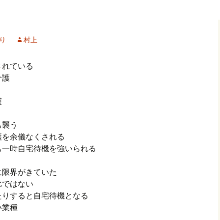
記事（51）～
カイブ（２）
アーカイブ（２）
アーカイブ（２
クレット
学位論文
アーカイブ（３）
2019/07/17～12/3
記事（101）～
り
村上
カイブ（３）
アーカイブ（３）
アーカイブ（３
論文
アーカイブ（４）
2020/01/01～12/3
記事（151）～
されている
介護
カイブ（４）
アーカイブ（４）
アーカイブ（４
福祉セミナー
講演録
アーカイブ（５）
2021/01/01～12/3
記事（201）～
護
カイブ（５）
アーカイブ（５）
アーカイブ（５
業績
その他
2022/01/01～03/1
も襲う
護を余儀なくされる
も一時自宅待機を強いられる
に限界がきていた
比ではない
たりすると自宅待機となる
い業種