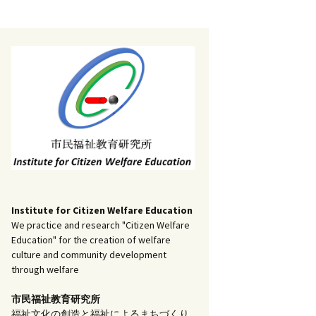
記事（51）～
）
アーカイブ（２）
1
アーカイブ（３）
研究ノート
記事（101）～
）
アーカイブ（３）
1
アーカイブ（４）
調査報告
記事（151）～
）
アーカイブ（４）
1
アーカイブ（５）
実践報告
記事（201）～
）
アーカイブ（５）
5
コラム
Institute for Citizen Welfare Education
We practice and research "Citizen Welfare
Education" for the creation of welfare
culture and community development
through welfare
市民福祉教育研究所
福祉文化の創造と福祉によるまちづくり