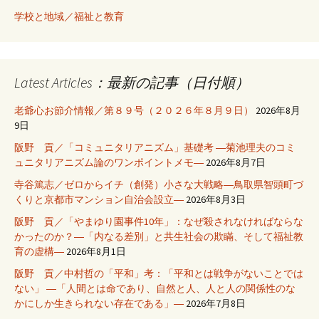
学校と地域／福祉と教育
Latest Articles：最新の記事（日付順）
老爺心お節介情報／第８９号（２０２６年８月９日）
2026年8月
9日
阪野 貢／「コミュニタリアニズム」基礎考 ―菊池理夫のコミ
ュニタリアニズム論のワンポイントメモ―
2026年8月7日
寺谷篤志／ゼロからイチ（創発）小さな大戦略―鳥取県智頭町づ
くりと京都市マンション自治会設立―
2026年8月3日
阪野 貢／「やまゆり園事件10年」：なぜ殺されなければならな
かったのか？―「内なる差別」と共生社会の欺瞞、そして福祉教
育の虚構―
2026年8月1日
阪野 貢／中村哲の「平和」考：「平和とは戦争がないことでは
ない」 ―「人間とは命であり、自然と人、人と人の関係性のな
かにしか生きられない存在である」―
2026年7月8日