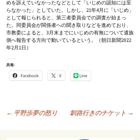
めを訴えていなかったなどとして「いじめの認知には至
らなかった」としていた。しかし、21年4月に「いじめ」
として報じられると、第三者委員会での調査が始まっ
た。同委員会が関係者への聞き取りなどを進めており、
市教委によると、3月末までにいじめの有無について遺族
側へ報告する方向で動いているという。（朝日新聞2022
年2月1日）
共有:
Facebook
X
Line
投
←
平野歩夢の怒り
釧路行きのチケット
→
稿
ナ
ビ