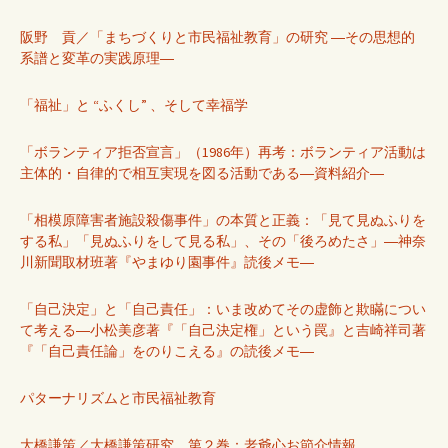
阪野 貢／「まちづくりと市民福祉教育」の研究 ―その思想的
系譜と変革の実践原理―
「福祉」と “ふくし” 、そして幸福学
「ボランティア拒否宣言」（1986年）再考：ボランティア活動は
主体的・自律的で相互実現を図る活動である―資料紹介―
「相模原障害者施設殺傷事件」の本質と正義：「見て見ぬふりを
する私」「見ぬふりをして見る私」、その「後ろめたさ」―神奈
川新聞取材班著『やまゆり園事件』読後メモ―
「自己決定」と「自己責任」：いま改めてその虚飾と欺瞞につい
て考える―小松美彦著『「自己決定権」という罠』と吉崎祥司著
『「自己責任論」をのりこえる』の読後メモ―
パターナリズムと市民福祉教育
大橋謙策／大橋謙策研究 第２巻：老爺心お節介情報