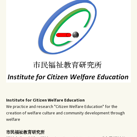
ゲ
ー
シ
ョ
ン
Institute for Citizen Welfare Education
We practice and research "Citizen Welfare Education" for the
creation of welfare culture and community development through
welfare
市民福祉教育研究所