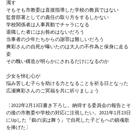
濁す
そもそも市教委は直接指導した学校の教員ではない
監督部署としての責任の取り方をするしかない
学校関係者は人事異動でチャラになる
退職した者にはお咎めはないだろう
当事者の少年たちからの謝罪は難しいだろう
爽彩さんの自死が曝いたのは大人の不作為と保身に走る
姿
その醜い構造が明らかにされるだけになるのか
少女を悼む心が
悩み苦しむ子らを助ける力となることを祈る日となった
広瀬爽彩さんのご冥福を共に祈りましょう
〔2022年2月13日書き下ろし。納得する委員会の報告とそ
の後の市教委や学校の対応に注視したい。2021年1月23日
にUpした『銀の涙は舞う』で自死した子どもへの鎮魂歌
を捧げた〕