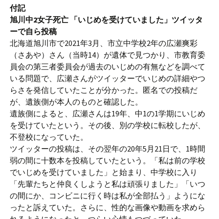
付記
旭川中2女子死亡 「いじめを受けていました」ツイッタ
ーで自ら投稿
北海道旭川市で2021年3月、市立中学校2年の広瀬爽彩
（さあや）さん（当時14）が遺体で見つかり、市教育委
員会の第三者委員会が過去のいじめの有無などを調べて
いる問題で、広瀬さんがツイッターでいじめの詳細やつ
らさを発信していたことが分かった。匿名での投稿だ
が、遺族側が本人のものと確認した。
遺族側によると、広瀬さんは19年、中1の1学期にいじめ
を受けていたという。その後、別の学校に転校したが、
不登校になっていた。
ツイッターの投稿は、その翌年の20年5月21日で、1時間
弱の間に十数本を投稿していたという。「私は前の学校
でいじめを受けていました」と始まり、中学校に入り
「先輩たちと仲良くしようと私は頑張りました」「いつ
の間にか、コンビニに行く時は私が全部払う」ようにな
ったと訴えていた。さらに、性的な画像や動画を求めら