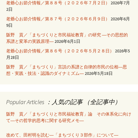
老爺心お節介情報／第８８号（２０２６年７月２日）
2026年7月
2日
老爺心お節介情報／第８７号（２０２６年６月９日）
2026年6月
9日
阪野 貢／「まちづくりと市民福祉教育」の研究 ―その思想的
系譜と変革の実践原理―
2026年6月1日
老爺心お節介情報／第８６号（２０２６年５月２８日）
2026年5
月28日
阪野 貢／「まちづくり」言説の系譜と自律的市民の位相―思
想・実践・技法・認識のダイナミズム―
2026年5月18日
Popular Articles ：人気の記事 （全記事中）
阪野 貢／「まちづくりと市民福祉教育」論 その体系化に向け
て―その哲学的思考に関する研究メモ―
改めて、田村明を読む―「まちづくり３部作」について―