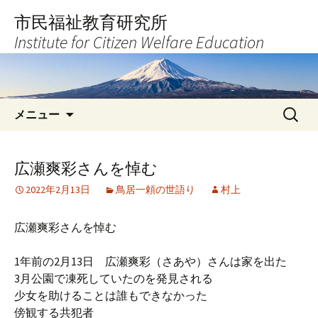
コ
市民福祉教育研究所
ン
Institute for Citizen Welfare Education
テ
ン
ツ
へ
検
ス
メニュー
索:
キ
ッ
プ
広瀬爽彩さんを悼む
2022年2月13日
鳥居一頼の世語り
村上
広瀬爽彩さんを悼む
1年前の2月13日 広瀬爽彩（さあや）さんは家を出た
3月公園で凍死していたのを発見される
少女を助けることは誰もできなかった
傍観する共犯者