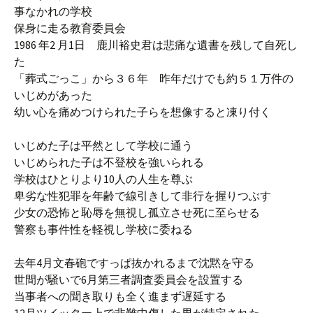
事なかれの学校
保身に走る教育委員会
1986 年2 月1日 鹿川裕史君は悲痛な遺書を残して自死し
た
「葬式ごっこ」から３６年 昨年だけでも約５１万件の
いじめがあった
幼い心を痛めつけられた子らを想像すると凍り付く
いじめた子は平然として学校に通う
いじめられた子は不登校を強いられる
学校はひとりより10人の人生を尊ぶ
卑劣な性犯罪を年齢で線引きして非行を握りつぶす
少女の恐怖と恥辱を無視し孤立させ死に至らせる
警察も事件性を軽視し学校に委ねる
去年4月文春砲ですっぱ抜かれるまで沈黙を守る
世間が騒いで6月第三者調査委員会を設置する
当事者への聞き取りも全く進まず遅延する