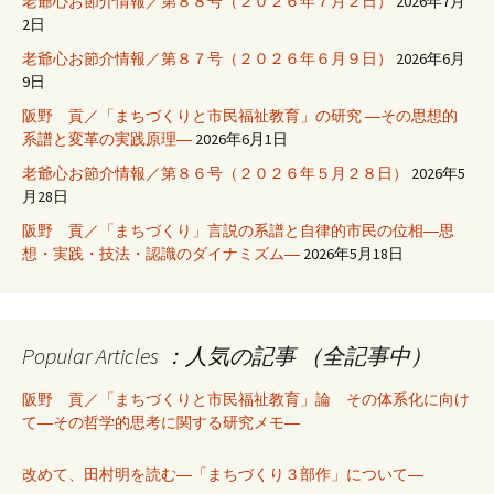
老爺心お節介情報／第８８号（２０２６年７月２日）
2026年7月
2日
老爺心お節介情報／第８７号（２０２６年６月９日）
2026年6月
9日
阪野 貢／「まちづくりと市民福祉教育」の研究 ―その思想的
系譜と変革の実践原理―
2026年6月1日
老爺心お節介情報／第８６号（２０２６年５月２８日）
2026年5
月28日
阪野 貢／「まちづくり」言説の系譜と自律的市民の位相―思
想・実践・技法・認識のダイナミズム―
2026年5月18日
Popular Articles ：人気の記事 （全記事中）
阪野 貢／「まちづくりと市民福祉教育」論 その体系化に向け
て―その哲学的思考に関する研究メモ―
改めて、田村明を読む―「まちづくり３部作」について―