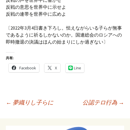
反戦の声を世界中に響かせ
反戦の意思を世界中に示せよ
反戦の連帯を世界中に広めよ
〔2022年3月4日書き下ろし。怯えながらいる子らが無事
であるように祈るしかないのか。国連総会のロシアへの
即時撤退の決議はほんの始まりにしか過ぎない〕
共有:
Facebook
X
Line
投
←
夢織りし子らに
公認テロ行為
→
稿
ナ
ビ