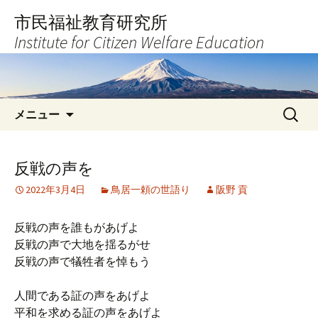
コ
市民福祉教育研究所
ン
Institute for Citizen Welfare Education
テ
ン
ツ
へ
検
ス
メニュー
索:
キ
ッ
プ
反戦の声を
2022年3月4日
鳥居一頼の世語り
阪野 貢
反戦の声を誰もがあげよ
反戦の声で大地を揺るがせ
反戦の声で犠牲者を悼もう
人間である証の声をあげよ
平和を求める証の声をあげよ