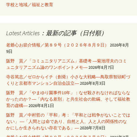
学校と地域／福祉と教育
Latest Articles：最新の記事（日付順）
老爺心お節介情報／第８９号（２０２６年８月９日）
2026年8月
9日
阪野 貢／「コミュニタリアニズム」基礎考 ―菊池理夫のコミ
ュニタリアニズム論のワンポイントメモ―
2026年8月7日
寺谷篤志／ゼロからイチ（創発）小さな大戦略―鳥取県智頭町づ
くりと京都市マンション自治会設立―
2026年8月3日
阪野 貢／「やまゆり園事件10年」：なぜ殺されなければならな
かったのか？―「内なる差別」と共生社会の欺瞞、そして福祉教
育の虚構―
2026年8月1日
阪野 貢／中村哲の「平和」考：「平和とは戦争がないことでは
ない」 ―「人間とは命であり、自然と人、人と人の関係性のな
かにしか生きられない存在である」―
2026年7月8日