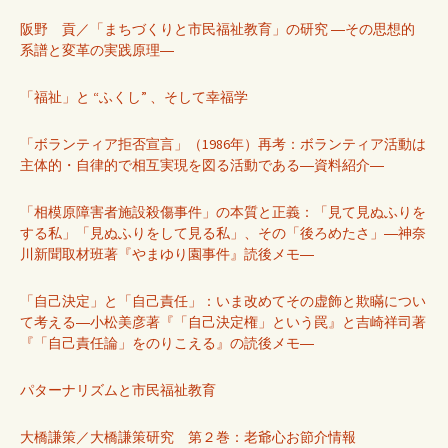
阪野 貢／「まちづくりと市民福祉教育」の研究 ―その思想的
系譜と変革の実践原理―
「福祉」と “ふくし” 、そして幸福学
「ボランティア拒否宣言」（1986年）再考：ボランティア活動は
主体的・自律的で相互実現を図る活動である―資料紹介―
「相模原障害者施設殺傷事件」の本質と正義：「見て見ぬふりを
する私」「見ぬふりをして見る私」、その「後ろめたさ」―神奈
川新聞取材班著『やまゆり園事件』読後メモ―
「自己決定」と「自己責任」：いま改めてその虚飾と欺瞞につい
て考える―小松美彦著『「自己決定権」という罠』と吉崎祥司著
『「自己責任論」をのりこえる』の読後メモ―
パターナリズムと市民福祉教育
大橋謙策／大橋謙策研究 第２巻：老爺心お節介情報