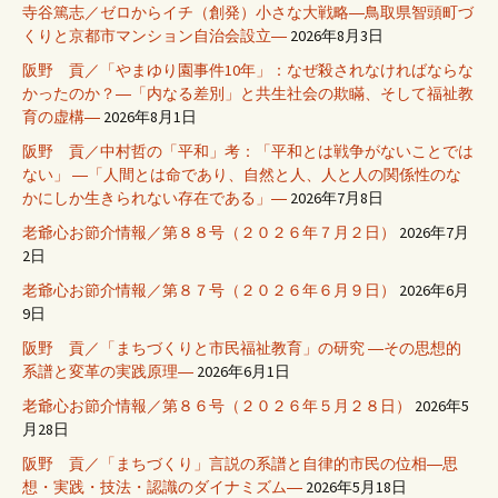
寺谷篤志／ゼロからイチ（創発）小さな大戦略―鳥取県智頭町づ
くりと京都市マンション自治会設立―
2026年8月3日
阪野 貢／「やまゆり園事件10年」：なぜ殺されなければならな
かったのか？―「内なる差別」と共生社会の欺瞞、そして福祉教
育の虚構―
2026年8月1日
阪野 貢／中村哲の「平和」考：「平和とは戦争がないことでは
ない」 ―「人間とは命であり、自然と人、人と人の関係性のな
かにしか生きられない存在である」―
2026年7月8日
老爺心お節介情報／第８８号（２０２６年７月２日）
2026年7月
2日
老爺心お節介情報／第８７号（２０２６年６月９日）
2026年6月
9日
阪野 貢／「まちづくりと市民福祉教育」の研究 ―その思想的
系譜と変革の実践原理―
2026年6月1日
老爺心お節介情報／第８６号（２０２６年５月２８日）
2026年5
月28日
阪野 貢／「まちづくり」言説の系譜と自律的市民の位相―思
想・実践・技法・認識のダイナミズム―
2026年5月18日