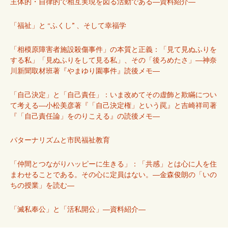
主体的・自律的で相互実現を図る活動である―資料紹介―
「福祉」と “ふくし” 、そして幸福学
「相模原障害者施設殺傷事件」の本質と正義：「見て見ぬふりを
する私」「見ぬふりをして見る私」、その「後ろめたさ」―神奈
川新聞取材班著『やまゆり園事件』読後メモ―
「自己決定」と「自己責任」：いま改めてその虚飾と欺瞞につい
て考える―小松美彦著『「自己決定権」という罠』と吉崎祥司著
『「自己責任論」をのりこえる』の読後メモ―
パターナリズムと市民福祉教育
「仲間とつながりハッピーに生きる」：「共感」とは心に人を住
まわせることである。その心に定員はない。―金森俊朗の「いの
ちの授業」を読む―
「滅私奉公」と「活私開公」―資料紹介―