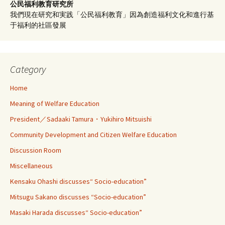
公民福利教育
研究所
我們現在研究和実践「公民福利教育」因為創造福利文化和進行基
于福利的社區發展
Category
Home
Meaning of Welfare Education
President／Sadaaki Tamura・Yukihiro Mitsuishi
Community Development and Citizen Welfare Education
Discussion Room
Miscellaneous
Kensaku Ohashi discusses“ Socio-education”
Mitsugu Sakano discusses “Socio-education”
Masaki Harada discusses“ Socio-education”