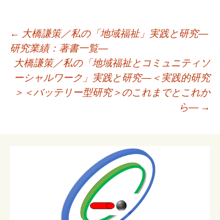
投
←
大橋謙策／私の「地域福祉」実践と研究―
稿
研究業績：著書一覧―
ナ
大橋謙策／私の「地域福祉とコミュニティソ
ビ
ーシャルワーク」実践と研究―＜実践的研究
ゲ
＞＜バッテリー型研究＞のこれまでとこれか
ー
ら―
→
シ
ョ
ン