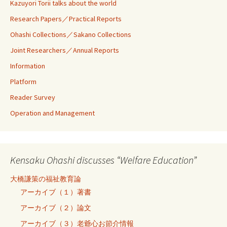
Kazuyori Torii talks about the world
Research Papers／Practical Reports
Ohashi Collections／Sakano Collections
Joint Researchers／Annual Reports
Information
Platform
Reader Survey
Operation and Management
Kensaku Ohashi discusses “Welfare Education”
大橋謙策の福祉教育論
アーカイブ（１）著書
アーカイブ（２）論文
アーカイブ（３）老爺心お節介情報