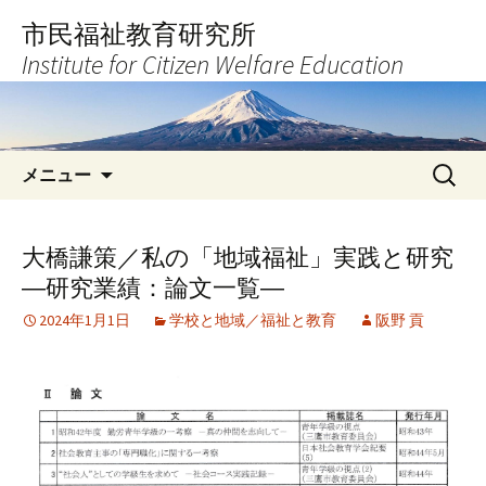
コ
市民福祉教育研究所
ン
Institute for Citizen Welfare Education
テ
ン
ツ
へ
検
ス
メニュー
索:
キ
ッ
プ
大橋謙策／私の「地域福祉」実践と研究
―研究業績：論文一覧―
2024年1月1日
学校と地域／福祉と教育
阪野 貢