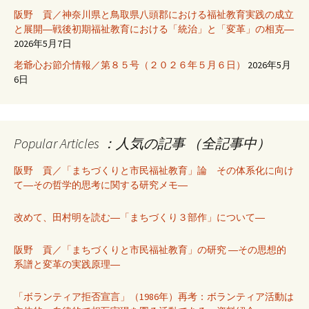
阪野 貢／神奈川県と鳥取県八頭郡における福祉教育実践の成立
と展開―戦後初期福祉教育における「統治」と「変革」の相克―
2026年5月7日
老爺心お節介情報／第８５号（２０２６年５月６日）
2026年5月
6日
Popular Articles ：人気の記事 （全記事中）
阪野 貢／「まちづくりと市民福祉教育」論 その体系化に向け
て―その哲学的思考に関する研究メモ―
改めて、田村明を読む―「まちづくり３部作」について―
阪野 貢／「まちづくりと市民福祉教育」の研究 ―その思想的
系譜と変革の実践原理―
「ボランティア拒否宣言」（1986年）再考：ボランティア活動は