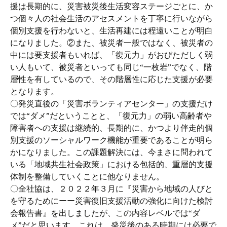
援は長期的に、災害被災後生活変容ステージごとに、か
つ個々人の社会生活のアセスメントを丁寧に行いながら
個別支援を行わないと、生活再建には程遠いことが明白
になりました。②また、被災者一般ではなく、被災者の
中には要支援者もいれば、「復元力」がおびただしく弱
い人もいて、被災者といっても同じ“一枚岩”でなく、階
層性を有しているので、その階層性に応じた支援が必要
となります。
〇発災直後の「災害ボランティアセンター」の支援だけ
では“ダメ”だということと、「復元力」の弱い高齢者や
障害者への支援は継続的、長期的に、かつより伴走的個
別支援のソーシャルワーク機能が重要であることが明ら
かになりました。この課題解決には、今まさに問われて
いる「地域共生社会政策」における包括的、重層的支援
体制を整備していくことに他なりません。
〇全社協は、２０２２年３月に『災害から地域の人びと
を守るためにーー災害復旧支援活動の強化に向けた検討
会報告書』を出しましたが、この内容レベルでは“ダ
メ”だと思います。これは、発災後のある時期には必要で