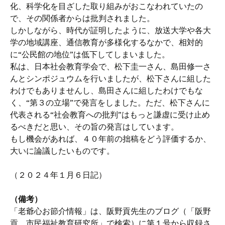
化、科学化を目ざした取り組みがおこなわれていたの
で、その関係者からは批判されました。
しかしながら、時代が証明したように、放送大学や各大
学の地域講座、通信教育が多様化するなかで、相対的
に“公民館の地位”は低下してしまいました。
私は、日本社会教育学会で、松下圭一さん、島田修一さ
んとシンポジュウムを行いましたが、松下さんに組した
わけでもありませんし、島田さんに組したわけでもな
く、“第３の立場”で発言をしました。ただ、松下さんに
代表される“社会教育への批判”はもっと謙虚に受け止め
るべきだと思い、その旨の発言はしています。
もし機会があれば、４０年前の拙稿をどう評価するか、
大いに論議したいものです。
（２０２４年１月６日記）
（備考）
「老爺心お節介情報」は、阪野貢先生のブログ（「阪野
貢 市民福祉教育研究所」で検索）に第１号から収録さ