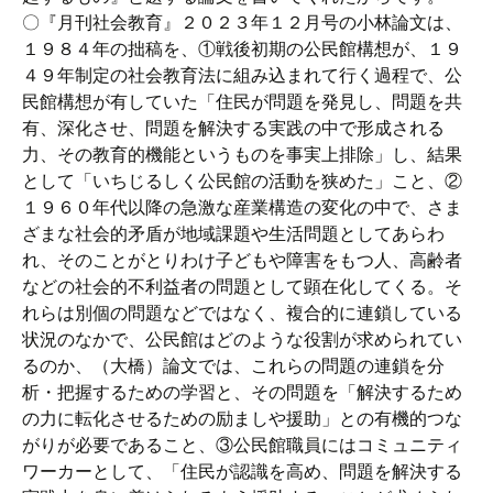
〇『月刊社会教育』２０２３年１２月号の小林論文は、
１９８４年の拙稿を、①戦後初期の公民館構想が、１９
４９年制定の社会教育法に組み込まれて行く過程で、公
民館構想が有していた「住民が問題を発見し、問題を共
有、深化させ、問題を解決する実践の中で形成される
力、その教育的機能というものを事実上排除」し、結果
として「いちじるしく公民館の活動を狭めた」こと、②
１９６０年代以降の急激な産業構造の変化の中で、さま
ざまな社会的矛盾が地域課題や生活問題としてあらわ
れ、そのことがとりわけ子どもや障害をもつ人、高齢者
などの社会的不利益者の問題として顕在化してくる。そ
れらは別個の問題などではなく、複合的に連鎖している
状況のなかで、公民館はどのような役割が求められてい
るのか、（大橋）論文では、これらの問題の連鎖を分
析・把握するための学習と、その問題を「解決するため
の力に転化させるための励ましや援助」との有機的つな
がりが必要であること、③公民館職員にはコミュニティ
ワーカーとして、「住民が認識を高め、問題を解決する