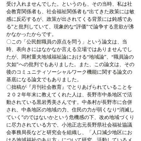
受け入れませんでした。というのも、その当時、私は社
会教育関係者も、社会福祉関係者も“出てきた政策には敏
感に反応するが、政策が出されてくる背景には鈍感であ
る”と批判していて、現象的な“評価”で論争する意欲が沸
かなかったからです。
〇この「公民館職員の原点を問う」という論文は、当
時、表向きにはなかなか言える立場ではありませんでし
たが、岡村重夫地域福祉論における“地域論”、“職員論の
欠如”への批判でもありました。また、この論文は、その
後のコミュニティソーシャルワーク機能に関する論文の
基底になる論文でもありました。
〇拙稿が『月刊社会教育』でとりあげられていることを
２０２年年末に教えてくれた人は、長野市中条地区で活
動されている黒岩秀美さんです。中条村が長野市に合併
され、中条地区の地域の力、住民の力が弱くなり“消滅し
ていく”のではないかという危機感の下、改め地域づくり
に尽力されている方で、小池正志元長野県社会福祉協議
会事務局長などと研究会を組織し、「人口減少地区にお
ける地域福祉のあり方」について研究、活動しているメ