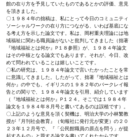
館の在り方を予見していたものであるとかの評価、意見
を頂きました。
〇１９８４年の拙稿は、私にとって今日のコミュニティ
ソーシャルワークの在り方につながる、いわば基底にな
る考え方を示した論文です。私は、岡村重夫理論には地
域福祉に関わる職員論がないと批判してきました（拙著
『地域福祉とは何か』P１８参照）が、１９８４年論文
はその中核となる論文でもあります。それが、今日、改
めて問われていることは嬉しいことです。
〇私の研究は、１９８４年論文で言いたかったことを常
に意識してきました。したがって、拙著『地域福祉とは
何か』の中でも、イギリスの１９８２年のバークレイ報
告との関りで、１９８４年論文を引用、紹介しています
（『地域福祉とは何か』P１２４。そこでは１９８４年
論文を１９８４年８月号と書いてあるのは誤植です）。
〇上記のような意見を頂く契機は、明治大学の小林繁教
授が『月刊社会教育』（旬報社に発行元が変更）の２０
２３年１２月号で、『「公民館職員の原点を問う」が提
起するもの』と題する論文を書いてくれたからです。