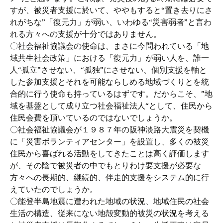
すが、被災者支援に於いて、ややもすると“置き去りにさ
れがちな”「復元力」が弱い、いわゆる“災害弱者”と言わ
れる方々への支援が十分ではありません。
〇社会福祉協議会の使命は、まさに今問われている「地
域共生社会政策」における「復元力」が弱い人を、誰一
人“孤立”させない、“孤独”にさせない、個別支援を軸と
した参加支援とそれを可能ならしめる地域づくりとを統
合的に行う使命も持っているはずです。だからこそ、”地
域を基盤として成り立つ社会福祉法人“として、住民から
住民会費を頂いているのではないでしょうか。
〇社会福祉協議会が１９８７年の阪神淡路大震災を契機
に「災害ボランティアセンター」を設置し、多くの被災
住民から喜ばれる活動をしてきたことは高く評価します
が、その陰で被災者の中でもとりわけ要支援が必要な
方々への長期的、継続的、伴走的支援をシステム的に行
えていたのでしょうか。
〇能登半島地震に遭われた地域の状況、地域住民の社会
生活の構造、従来にない地殻変動的被災の状況を考える