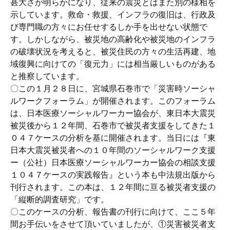
甚大さが明らかになり、従来の震災とはまた別の様相を
示しています。救命・救援、インフラの復旧は、行政及
び専門職の方々にお任せするしか手を出せない状態で
す。しかしながら、被災地の高齢化や被災地のインフラ
の破壊状況を考えると、被災住民の方々の生活再建、地
域復興に向けての「復元力」には相当厳しいものがある
と推察しています。
〇この１月２８日に、宮城県石巻市で「災害時ソーシャ
ルワークフォーラム」が開催されます。このフォーラム
は、日本医療ソーシャルワーカー協会が、東日本大震災
被災後から１２年間、石巻市で被災者支援をしてきた１
０４７ケースの分析を基に開催されます。当日には『東
日本大震災被災者への１０年間のソーシャルワーク支援
ー（公社）日本医療ソーシャルワーカー協会の相談支援
１０４７ケースの実践報告』という本も中法規出版から
刊行されます。この本は、１２年間に亘る被災者支援の
「縦断的調査研究」です。
〇このケースの分析、報告書の刊行に向けて、ここ５年
間お手伝いをさせて頂いていましたが、①災害被災者支