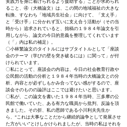
実践力を身に着けられるよう援助する」ことが求められ
ること、④（大橋論文）は、この間の地域福祉の大きな
転換、すなわち「地域共生社会」に向けて、「支え手」
と「受け手」に分かれず互いに支え合う活動が（その当
時から）追求されていると、拙稿の１９８４年論文を引
用しながら、論文の今日的意義を整理してくれています
（「」内は私の補足）。
〇小林繁論文のタイトルにはサブタイトルとして「座談
会のテーマ（学びの壁を突き破るには）に関って」が付
けられています。
〇私にとって、座談会の内容は、今日の社会教育行政や
公民館の活動の分析と１９８４年当時の大橋論文との分
析、内容とが必ずしもかみ合ってない感がするので、座
談会そのものの論評はここでは避けたいと思います。
〇私が、この論文を書いた１９８４年当時、三多摩の公
民館で働いていた、ある有力な職員から批判、反論を頂
きました。その折、私の恩師である小川利夫先生か
ら、“これは大事なことだから継続的論争として発展させ
た方がいい”とけしかけられましたが、当時の私はそれを