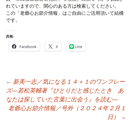
れていますので、関心のある方は検索してください。
この「老爺心お節介情報」はご自由にご活用頂いて結構
です。
共有:
Facebook
X
Line
投
←
新美一志／気になる１４＋１のワンフレー
稿
ズ―若松英輔著『ひとりだと感じたとき あ
ナ
なたは探していた言葉に出会う』を読む―
ビ
老爺心お節介情報／号外（２０２４年２月１
ゲ
日）
→
ー
シ