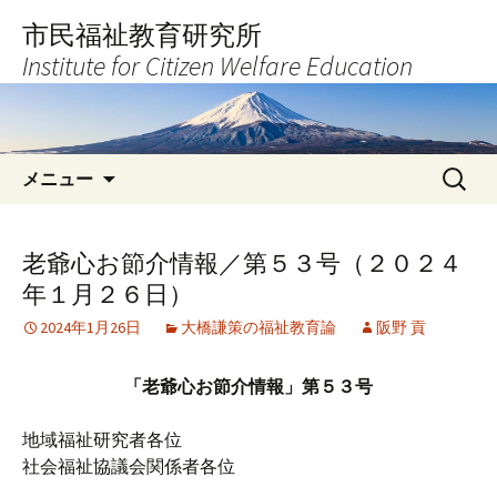
コ
市民福祉教育研究所
ン
Institute for Citizen Welfare Education
テ
ン
ツ
へ
検
ス
メニュー
索:
キ
ッ
プ
老爺心お節介情報／第５３号（２０２４
年１月２６日）
2024年1月26日
大橋謙策の福祉教育論
阪野 貢
「老爺心お節介情報」第５３号
地域福祉研究者各位
社会福祉協議会関係者各位