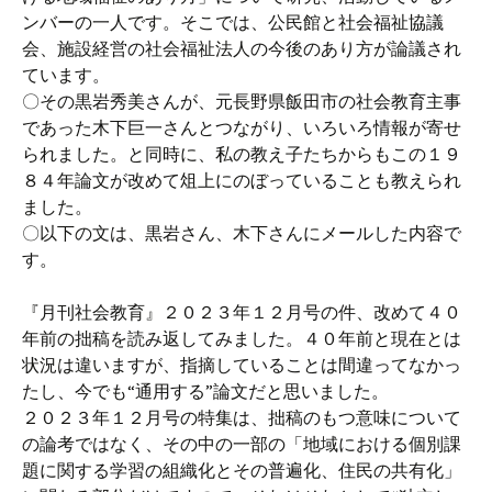
ンバーの一人です。そこでは、公民館と社会福祉協議
会、施設経営の社会福祉法人の今後のあり方が論議され
ています。
〇その黒岩秀美さんが、元長野県飯田市の社会教育主事
であった木下巨一さんとつながり、いろいろ情報が寄せ
られました。と同時に、私の教え子たちからもこの１９
８４年論文が改めて俎上にのぼっていることも教えられ
ました。
〇以下の文は、黒岩さん、木下さんにメールした内容で
す。
『月刊社会教育』２０２３年１２月号の件、改めて４０
年前の拙稿を読み返してみました。４０年前と現在とは
状況は違いますが、指摘していることは間違ってなかっ
たし、今でも“通用する”論文だと思いました。
２０２３年１２月号の特集は、拙稿のもつ意味について
の論考ではなく、その中の一部の「地域における個別課
題に関する学習の組織化とその普遍化、住民の共有化」