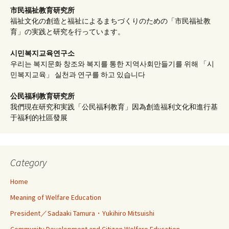
市民福祉教育研究所
福祉文化の創造と福祉によるまちづくりのための「市民福祉教
育」の実践と研究を行っています。
시민복지교육연구소
우리는 복지문화 창조와 복지를 통한 지역사회만들기를 위해 「시
민복지교육」 실천과 연구를 하고 있습니다
公民福利教育
研究所
我們現在研究和実践「公民福利教育」因為創造福利文化和進行基
于福利的社區發展
Category
Home
Meaning of Welfare Education
President／Sadaaki Tamura・Yukihiro Mitsuishi
Community Development and Citizen Welfare Education