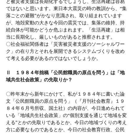
と被災者支援は長期化するでしょうし、生活再建は容易
ではないと思います。東日本大震災の時の教訓から、“集
落ごとの避難”がかなり意識され、取り組まれています
が、地殻変動の大きな今回の震災では、集落の維持、持
続自体が可能かどうか危ぶまれます。「生活再建」は相
当に長期化し、厳しいものがあると推察されます。
〇社会福祉関係者は「災害被災者支援のソーシャルワー
ク」の在り方とそれを展開できるシステムづくりを改め
て考える必要があるのではないでしょうか。
Ⅱ １９８４年拙稿「公民館職員の原点を問う」は「地
域共生社会政策」の先取りか？
〇昨年末から新年にかけて、私が１９８４年に書いた論
文「公民館職員の原点を問う」（『月刊社会教育』１９
８４年６月号所収、国土社）の内容が、今日進められて
いる「地域共生社会政策」の“個別支援を通じて地域を変
える”とかの先取りであるとか、今日の地域づくりの考え
方に必要なものであるとか、今日の社会教育行政、公民