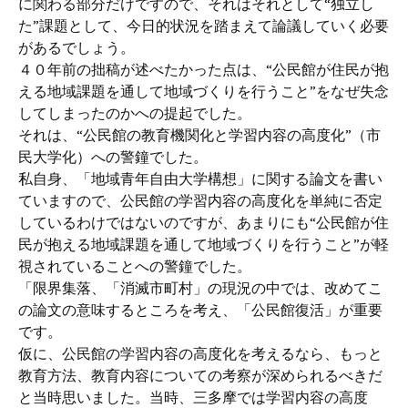
に関わる部分だけですので、それはそれとして“独立し
た”課題として、今日的状況を踏まえて論議していく必要
があるでしょう。
４０年前の拙稿が述べたかった点は、“公民館が住民が抱
える地域課題を通して地域づくりを行うこと”をなぜ失念
してしまったのかへの提起でした。
それは、“公民館の教育機関化と学習内容の高度化”（市
民大学化）への警鐘でした。
私自身、「地域青年自由大学構想」に関する論文を書い
ていますので、公民館の学習内容の高度化を単純に否定
しているわけではないのですが、あまりにも“公民館が住
民が抱える地域課題を通して地域づくりを行うこと”が軽
視されていることへの警鐘でした。
「限界集落、「消滅市町村」の現況の中では、改めてこ
の論文の意味するところを考え、「公民館復活」が重要
です。
仮に、公民館の学習内容の高度化を考えるなら、もっと
教育方法、教育内容についての考察が深められるべきだ
と当時思いました。当時、三多摩では学習内容の高度