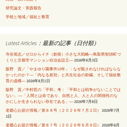
研究論文・実践報告
学校と地域／福祉と教育
Latest Articles：最新の記事（日付順）
寺谷篤志／ゼロからイチ（創発）小さな大戦略―鳥取県智頭町づ
くりと京都市マンション自治会設立―
2026年8月3日
阪野 貢／「やまゆり園事件10年」：なぜ殺されなければならな
かったのか？―「内なる差別」と共生社会の欺瞞、そして福祉教
育の虚構―
2026年8月1日
阪野 貢／中村哲の「平和」考：「平和とは戦争がないことでは
ない」 ―「人間とは命であり、自然と人、人と人の関係性のな
かにしか生きられない存在である」―
2026年7月8日
老爺心お節介情報／第８８号（２０２６年７月２日）
2026年7月
2日
老爺心お節介情報／第８７号（２０２６年６月９日）
2026年6月