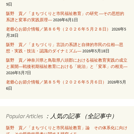
9日
阪野 貢／「まちづくりと市民福祉教育」の研究 ―その思想的
系譜と変革の実践原理―
2026年6月1日
老爺心お節介情報／第８６号（２０２６年５月２８日）
2026年5
月28日
阪野 貢／「まちづくり」言説の系譜と自律的市民の位相―思
想・実践・技法・認識のダイナミズム―
2026年5月18日
阪野 貢／神奈川県と鳥取県八頭郡における福祉教育実践の成立
と展開―戦後初期福祉教育における「統治」と「変革」の相克―
2026年5月7日
老爺心お節介情報／第８５号（２０２６年５月６日）
2026年5月
6日
Popular Articles ：人気の記事 （全記事中）
阪野 貢／「まちづくりと市民福祉教育」論 その体系化に向け
て―その哲学的思考に関する研究メモ―