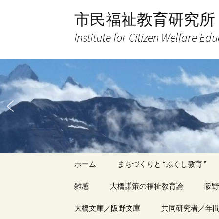
コ
市民福祉教育研究所
ン
テ
Institute for Citizen Welfare Ed
ン
ツ
へ
ス
キ
ッ
プ
ホーム
まちづくりと “ふくし教育 ”
雑感
大橋謙策の福祉教育論
阪野
アーカイブ（１）
大橋文庫／阪野文庫
アーカイブ（１）
共同研究者／年
アー
記事（1）～
著書
著書