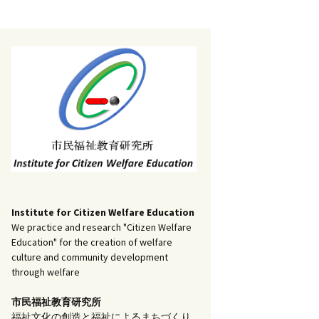
記事（51）～
）
アーカイブ（２）
1
アーカイブ（３）
研究ノート
記事（101）～
）
アーカイブ（３）
1
アーカイブ（４）
調査報告
記事（151）～
）
アーカイブ（４）
1
アーカイブ（５）
実践報告
記事（201）～
）
アーカイブ（５）
5
コラム
Institute for Citizen Welfare Education
We practice and research "Citizen Welfare
Education" for the creation of welfare
culture and community development
through welfare
市民福祉教育研究所
福祉文化の創造と福祉によるまちづくり