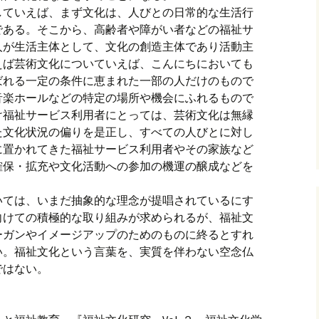
していえば、まず文化は、人びとの日常的な生活行
である。そこから、高齢者や障がい者などの福祉サ
人が生活主体として、文化の創造主体であり活動主
えば芸術文化についていえば、こんにちにおいても
ばれる一定の条件に恵まれた一部の人だけのもので
音楽ホールなどの特定の場所や機会にふれるもので
け福祉サービス利用者にとっては、芸術文化は無縁
た文化状況の偏りを是正し、すべての人びとに対し
に置かれてきた福祉サービス利用者やその家族など
確保・拡充や文化活動への参加の機運の醸成などを
いては、いまだ抽象的な理念が提唱されているにす
向けての積極的な取り組みが求められるが、福祉文
ーガンやイメージアップのためのものに終るとすれ
い。福祉文化という言葉を、実質を伴わない空念仏
ではない。