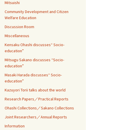
Mitsuishi
Community Development and Citizen
Welfare Education
Discussion Room
Miscellaneous
Kensaku Ohashi discusses“ Socio-
education”
Mitsugu Sakano discusses “Socio-
education”
Masaki Harada discusses“ Socio-
education”
Kazuyori Torii talks about the world
Research Papers／Practical Reports
Ohashi Collections／Sakano Collections
Joint Researchers／Annual Reports
Information