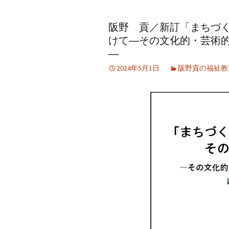
アーカイブ（２）
アーカイブ（２）
アー
阪野 貢／新訂「まちづ
記事（51）～
論文
ブッ
けて―その文化的・芸術
アーカイブ（３）
アーカイブ（３）
アー
―
記事（101）～
老爺心お節介情報
論文
2024年5月1日
阪野貢の福祉教
アーカイブ（４）
アーカイブ（４）
アー
記事（151）～
講演録
社会
アーカイブ（５）
アーカイブ（５）
アー
記事（201）～
四国遍路紀行文
研究