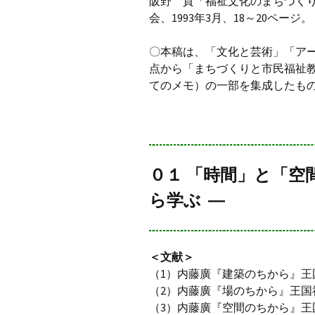
阪野 貢「福祉文化のまちづくりと
会、1993年3月、18～20ページ。
〇本稿は、「文化と芸術」「ア
点から「まちづくりと市民福祉
てのメモ）の一部を集成したも
０１ 「時間」と「空
ら学ぶ ―
＜文献＞
（1）内藤廣『建築のちから』王国
（2）内藤廣『場のちから』王国社
（3）内藤廣『空間のちから』王国