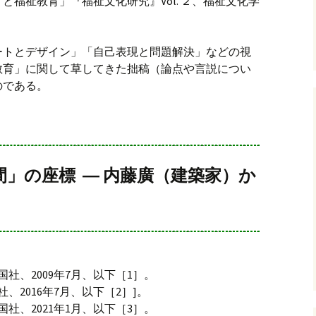
福祉教育」『福祉文化研究』Vol. ２、福祉文化学
ートとデザイン」「自己表現と問題解決」などの視
教育」に関して草してきた拙稿（論点や言説につい
のである。
間」の座標 ― 内藤廣（建築家）か
社、2009年7月、以下［1］。
、2016年7月、以下［2］]。
社、2021年1月、以下［3］。