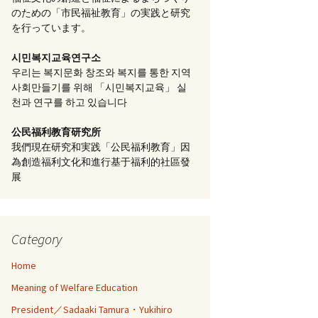
のための「市民福祉教育」の実践と研究
を行っています。
시민복지교육연구소
우리는 복지문화 창조와 복지를 통한 지역
사회만들기를 위해 「시민복지교육」 실
천과 연구를 하고 있습니다
公民福利教育
研究所
我們現在研究和実践「公民福利教育」因
為創造福利文化和進行基于福利的社區發
展
Category
Home
Meaning of Welfare Education
President／Sadaaki Tamura・Yukihiro