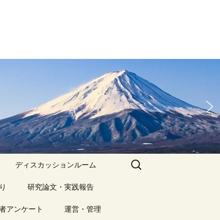
検
ディスカッションルーム
索:
り
アーカイブ（１）
研究論文・実践報告
記事（1）～
）
者アンケート
アーカイブ（１）
運営・管理
アーカイブ（２）
研究論文