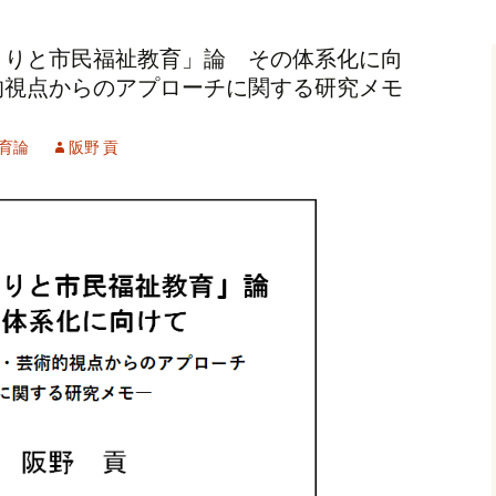
記事（51）～
カイブ（２）
アーカイブ（２）
アーカイブ（２
くりと市民福祉教育」論 その体系化に向
クレット
学位論文
アーカイブ（３）
2019/07/17～12/3
記事（101）～
的視点からのアプローチに関する研究メモ
カイブ（３）
アーカイブ（３）
アーカイブ（３
論文
アーカイブ（４）
2020/01/01～12/3
記事（151）～
育論
阪野 貢
カイブ（４）
アーカイブ（４）
アーカイブ（４
福祉セミナー
講演録
アーカイブ（５）
2021/01/01～12/3
記事（201）～
カイブ（５）
アーカイブ（５）
アーカイブ（５
業績
その他
2022/01/01～03/1