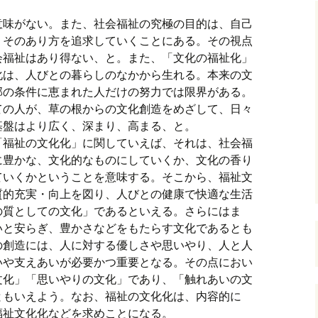
、
意味がない。また、社会福祉の究極の目的は、自己
、そのあり方を追求していくことにある。その視点
会福祉はあり得ない、と。また、「文化の福祉化」
化は、人びとの暮らしのなかから生れる。本来の文
部の条件に恵まれた人だけの努力では限界がある。
ての人が、草の根からの文化創造をめざして、日々
基盤はより広く、深まり、高まる、と。
「福祉の文化化」に関していえば、それは、社会福
に豊かな、文化的なものにしていくか、文化の香り
ていくかということを意味する。そこから、福祉文
質的充実・向上を図り、人びとの健康で快適な生活
の質としての文化」であるといえる。さらにはま
いと安らぎ、豊かさなどをもたらす文化であるとも
の創造には、人に対する優しさや思いやり、人と人
いや支えあいが必要かつ重要となる。その点におい
文化」「思いやりの文化」であり、「触れあいの文
ともいえよう。なお、福祉の文化化は、内容的に
福祉文化化などを求めことになる。