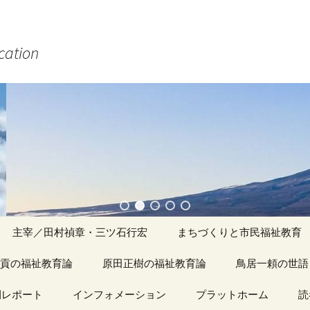
ucation
主宰／田村禎章・三ツ石行宏
まちづくりと市民福祉教育
貢の福祉教育論
原田正樹の福祉教育論
アーカイブ（１）
鳥居一頼の世語
記事（1）～
間レポート
カイブ（１）
インフォメーション
アーカイブ（１）
プラットホーム
アーカイブ（１
読
著書
アーカイブ（２）
「心守る詩」