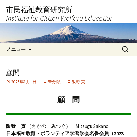
コ
市民福祉教育研究所
ン
Institute for Citizen Welfare Education
テ
ン
ツ
へ
検
ス
メニュー
索:
キ
ッ
プ
顧問
2025年1月1日
未分類
阪野 貢
顧 問
阪野 貢
（さかの みつぐ）：Mitsugu Sakano
日本福祉教育・ボランティア学習学会名誉会員（2023