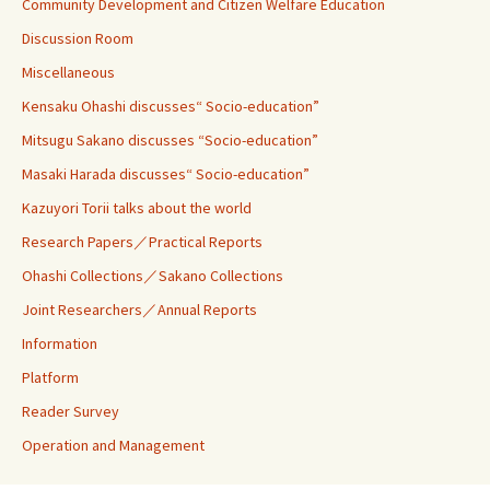
Community Development and Citizen Welfare Education
Discussion Room
Miscellaneous
Kensaku Ohashi discusses“ Socio-education”
Mitsugu Sakano discusses “Socio-education”
Masaki Harada discusses“ Socio-education”
Kazuyori Torii talks about the world
Research Papers／Practical Reports
Ohashi Collections／Sakano Collections
Joint Researchers／Annual Reports
Information
Platform
Reader Survey
Operation and Management