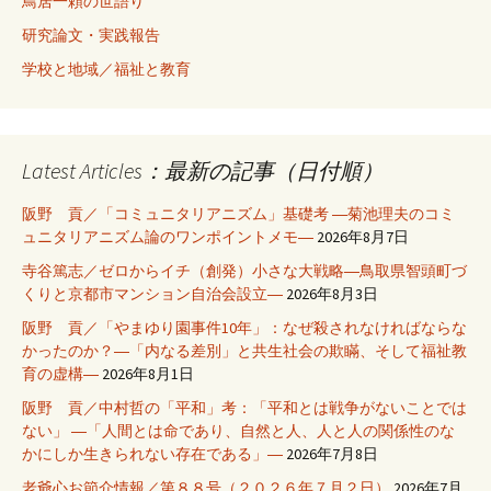
鳥居一頼の世語り
研究論文・実践報告
学校と地域／福祉と教育
Latest Articles：最新の記事（日付順）
阪野 貢／「コミュニタリアニズム」基礎考 ―菊池理夫のコミ
ュニタリアニズム論のワンポイントメモ―
2026年8月7日
寺谷篤志／ゼロからイチ（創発）小さな大戦略―鳥取県智頭町づ
くりと京都市マンション自治会設立―
2026年8月3日
阪野 貢／「やまゆり園事件10年」：なぜ殺されなければならな
かったのか？―「内なる差別」と共生社会の欺瞞、そして福祉教
育の虚構―
2026年8月1日
阪野 貢／中村哲の「平和」考：「平和とは戦争がないことでは
ない」 ―「人間とは命であり、自然と人、人と人の関係性のな
かにしか生きられない存在である」―
2026年7月8日
老爺心お節介情報／第８８号（２０２６年７月２日）
2026年7月