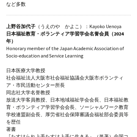
など多数
上野谷加代子
（うえのや かよこ）：Kayoko Uenoya
日本福祉教育・ボランティア学習学会名誉会員（2024
年）
Honorary member of the Japan Academic Association of
Socio‐education and Service Learning
日本医療大学教授
社会福祉法人大阪市社会福祉協議会大阪市ボランティ
ア・市民活動センター所長
同志社大学名誉教授
放送大学客員教授、日本地域福祉学会会長、日本福祉教
育・ボランティア学習学会会長、ソーシャルワーク教育
学校連盟副会長、厚労省社会保障審議会福祉部会委員等
を歴任
著書
『たすけられ上手たすけ上手に生きる』（単著）全国コ