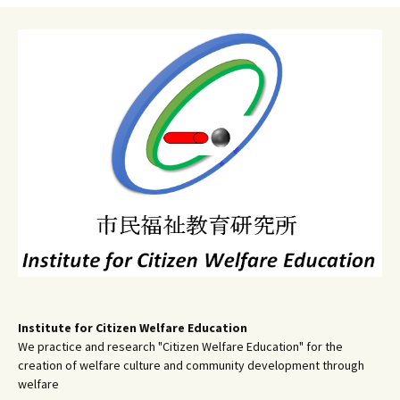
ナ
ビ
ゲ
ー
シ
ョ
ン
Institute for Citizen Welfare Education
We practice and research "Citizen Welfare Education" for the
creation of welfare culture and community development through
welfare