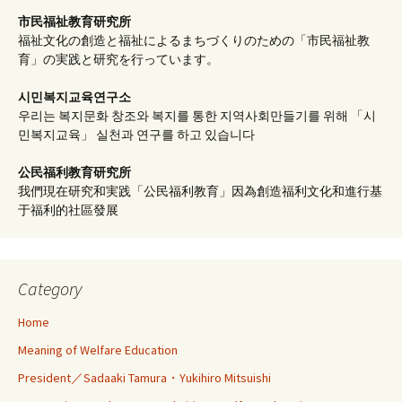
市民福祉教育研究所
福祉文化の創造と福祉によるまちづくりのための「市民福祉教
育」の実践と研究を行っています。
시민복지교육연구소
우리는 복지문화 창조와 복지를 통한 지역사회만들기를 위해 「시
민복지교육」 실천과 연구를 하고 있습니다
公民福利教育
研究所
我們現在研究和実践「公民福利教育」因為創造福利文化和進行基
于福利的社區發展
Category
Home
Meaning of Welfare Education
President／Sadaaki Tamura・Yukihiro Mitsuishi