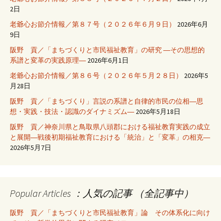
2日
老爺心お節介情報／第８７号（２０２６年６月９日）
2026年6月
9日
阪野 貢／「まちづくりと市民福祉教育」の研究 ―その思想的
系譜と変革の実践原理―
2026年6月1日
老爺心お節介情報／第８６号（２０２６年５月２８日）
2026年5
月28日
阪野 貢／「まちづくり」言説の系譜と自律的市民の位相―思
想・実践・技法・認識のダイナミズム―
2026年5月18日
阪野 貢／神奈川県と鳥取県八頭郡における福祉教育実践の成立
と展開―戦後初期福祉教育における「統治」と「変革」の相克―
2026年5月7日
Popular Articles ：人気の記事 （全記事中）
阪野 貢／「まちづくりと市民福祉教育」論 その体系化に向け