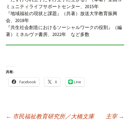
ミュニティライフサポートセンター、2015年
『地域福祉の現状と課題』（共著）放送大学教育振興
会、2018年
『共生社会創造におけるソーシャルワークの役割』（編
著）ミネルヴァ書房、2022年 など多数
共有:
Facebook
X
Line
投
←
市民福祉教育研究所／大橋文庫
主宰
→
稿