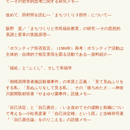
て―その哲学的思考に関する研究メモ―
改めて、田村明を読む―「まちづくり３部作」について―
阪野 貢／「まちづくりと市民福祉教育」の研究 ―その思想的
系譜と変革の実践原理―
「ボランティア拒否宣言」（1986年）再考：ボランティア活動は
主体的・自律的で相互実現を図る活動である―資料紹介―
「福祉」と “ふくし” 、そして幸福学
「相模原障害者施設殺傷事件」の本質と正義：「見て見ぬふりを
する私」「見ぬふりをして見る私」、その「後ろめたさ」―神奈
川新聞取材班著『やまゆり園事件』読後メモ―
「自己決定」と「自己責任」：いま改めてその虚飾と欺瞞につい
て考える―小松美彦著『「自己決定権」という罠』と吉崎祥司著
『「自己責任論」をのりこえる』の読後メモ―