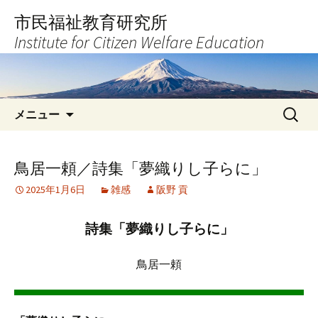
コ
市民福祉教育研究所
ン
Institute for Citizen Welfare Education
テ
ン
ツ
へ
検
ス
メニュー
索:
キ
ッ
プ
鳥居一頼／詩集「夢織りし子らに」
2025年1月6日
雑感
阪野 貢
詩集「夢織りし子らに」
鳥居一頼