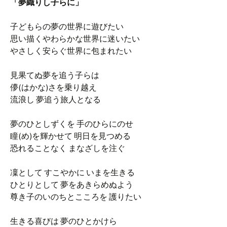
「夢織りし子らに」
子どもらの夢の世界に遊びたい
思い描くやわらかな世界に迷いたい
やさしく安らぐ世界に包まれたい
見果てぬ夢を追う子らは
儚(はかな)さを乗り越え
流浪し 夢追う旅人となる
夢のひとしずくを 手のひらにのせ
瞳(め)を輝かせて 明日を見つめる
恐れることなく まなざしを注ぐ
凜として すこやかに いまを生きる
ひとりとして 夢をあきらめぬよう
尊き子のいのちとこころを 護りたい
生きる喜びは 夢のひとかけら