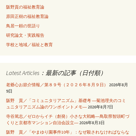
阪野貢の福祉教育論
原田正樹の福祉教育論
鳥居一頼の世語り
研究論文・実践報告
学校と地域／福祉と教育
Latest Articles：最新の記事（日付順）
老爺心お節介情報／第８９号（２０２６年８月９日）
2026年8月
9日
阪野 貢／「コミュニタリアニズム」基礎考 ―菊池理夫のコミ
ュニタリアニズム論のワンポイントメモ―
2026年8月7日
寺谷篤志／ゼロからイチ（創発）小さな大戦略―鳥取県智頭町づ
くりと京都市マンション自治会設立―
2026年8月3日
阪野 貢／「やまゆり園事件10年」：なぜ殺されなければならな