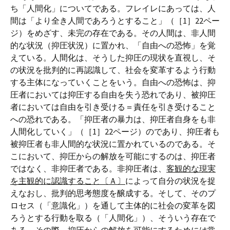
ち「人間化」についてである。フレイレにあっては、人
間は「より全き人間であろうとすること」（［1］22ペー
ジ）をめざす、未完の存在である。その人間は、非人間
的な状況（抑圧状況）に置かれ、「自由への恐怖」を覚
えている。人間化は、そうした抑圧の現状を直視し、そ
の状況を批判的に再認識して、社会を変革するよう行動
する主体になっていくことをいう。自由への恐怖は、抑
圧者においては抑圧する自由を失う恐れであり、被抑圧
者においては自由を引き受ける＝責任を引き受けること
への恐れである。「抑圧者の暴力は、抑圧者自身をも非
人間化していく」（［1］22ページ）のであり、抑圧者も
被抑圧者も非人間的な状況に置かれているのである。そ
こにおいて、抑圧からの解放を可能にするのは、抑圧者
ではなく、非抑圧者である。非抑圧者は、
客観的な現実
を主観的に認識すること〔Ａ〕
によって自分の状況を捉
えなおし、批判的思考態度を醸成する。そして、そのプ
ロセス（「意識化」）を通して主体的に社会の変革を図
ろうとする行動を取る（「人間化」）、そういう存在で