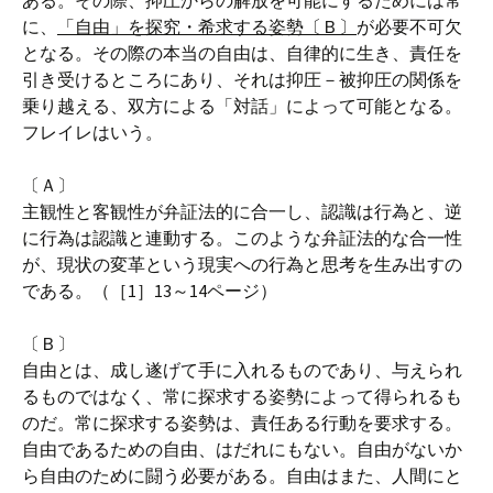
ある。その際、抑圧からの解放を可能にするためには常
に、
「自由」を探究・希求する姿勢〔Ｂ〕
が必要不可欠
となる。その際の本当の自由は、自律的に生き、責任を
引き受けるところにあり、それは抑圧－被抑圧の関係を
乗り越える、双方による「対話」によって可能となる。
フレイレはいう。
〔Ａ〕
主観性と客観性が弁証法的に合一し、認識は行為と、逆
に行為は認識と連動する。このような弁証法的な合一性
が、現状の変革という現実への行為と思考を生み出すの
である。（［1］13～14ページ）
〔Ｂ〕
自由とは、成し遂げて手に入れるものであり、与えられ
るものではなく、常に探求する姿勢によって得られるも
のだ。常に探求する姿勢は、責任ある行動を要求する。
自由であるための自由、はだれにもない。自由がないか
ら自由のために闘う必要がある。自由はまた、人間にと