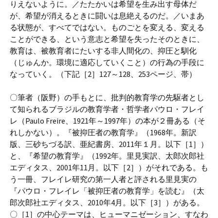
りえないように。／たたかいは希望を生み出す母体だ
が、希望が消えるときに闘いは息絶えるのだ。／いまあ
る状態が、すべてではない。ものごとを変える、変える
ことができる、という意志と希望を失ったそのときに、
教育は、被教育者にたいする非人間化の、抑圧と馴化
（じゅんか。環境に適応していくこと）の行為の手段に
なっていく。（下記［2］127～128、253ページ、帯）
〇筆者（阪野）の手もとに、批判的教育学の先駆者とし
て知られるブラジルの教育学者・哲学者パウロ・フレイ
レ（Paulo Freire、1921年～1997年）の本が２冊ある（そ
れしかない）。『被抑圧者の教育学』（1968年。新訳
版、三砂ちづる訳、亜紀書房、2011年１月。以下［1］）
と、『希望の教育学』（1992年。里見実訳、太郎次郎社
エディタス、2001年11月。以下［2］）がそれである。も
う一冊、フレイレ研究の第一人者と評される里見実の
『パウロ・フレイレ「被抑圧者の教育学」を読む』（太
郎次郎社エディタス、2010年4月。以下［3］）がある。
〇［1］の中心テーマは、ヒューマニゼーション、すなわ