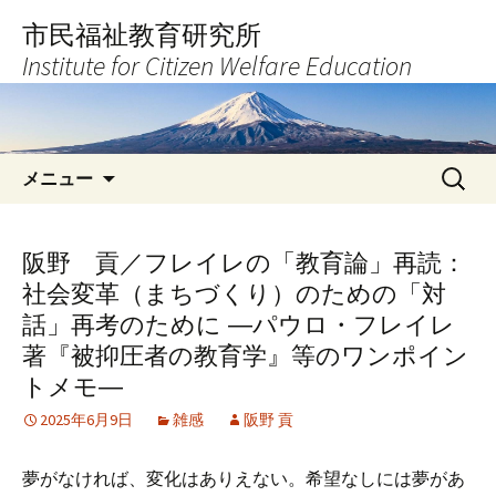
コ
市民福祉教育研究所
ン
Institute for Citizen Welfare Education
テ
ン
ツ
へ
検
ス
メニュー
索:
キ
ッ
プ
阪野 貢／フレイレの「教育論」再読：
社会変革（まちづくり）のための「対
話」再考のために ―パウロ・フレイレ
著『被抑圧者の教育学』等のワンポイン
トメモ―
2025年6月9日
雑感
阪野 貢
夢がなければ、変化はありえない。希望なしには夢があ