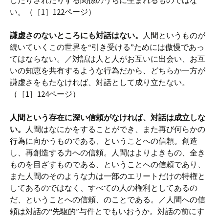
したりされたりする関係のうちに生まれるものではな
い。（［1］122ページ）
謙虚さのないところにも対話はない。
人間というものが
続いていくこの世界を“引き受ける”ためには傲慢であっ
てはならない。／対話は人と人がお互いに出会い、お互
いの知恵を共有するような行為だから、どちらか一方が
謙虚さをもたなければ、対話として成り立たない。
（［1］124ページ）
人間という存在に深い信頼がなければ、対話は成立しな
い。
人間はなにかをすることができ、また再び何らかの
行為に向かうものである、ということへの信頼。創造
し、再創造する力への信頼。人間はよりよきもの、全き
ものを目ざすものである、ということへの信頼であり、
また人間のそのような力は一部のエリートだけの特権と
してあるのではなく、すべての人の権利としてあるの
だ、ということへの信頼、のことである。／人間への信
頼は対話の“先駆的”与件とでもいおうか。対話の前にす