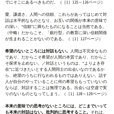
でにそこにあるべきものだ。（［1］125～126ページ）
愛、謙虚さ、人間への信頼、これらがあってはじめて対
話は水平的なものとなり、お互いの関係が本来の意味で
の深い、“信頼”に満ちたものになることは当然である。
（中略）だからこそ、「銀行型」の教育に深い信頼関係
が生まれることがないのである。（［1］127ページ）
希望のないところには対話もない。
人間は不完全なもの
であり、だからこそ希望が人間の本質であり、だからこ
そ探求を止めない。／対話というものは、“よりよき存
在”に近づきたいとする人間同士の出会いなのであるか
ら、絶望のうちに行なわれるものではありえない。話す
人が自分のやっていることに何の希望ももっていないの
ならば、対話することは無理である。出会いは空虚で実
りのないものとなってしまう。（［1］128～129ページ）
本来の意味での思考がないところには、どこまでいって
も本来の対話はない。批判的に思考すること。
それは、