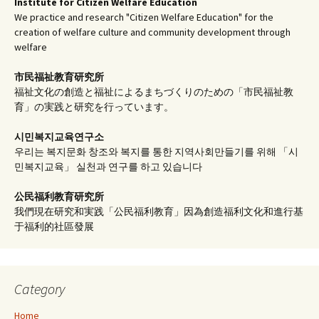
Institute for Citizen Welfare Education
We practice and research "Citizen Welfare Education" for the
creation of welfare culture and community development through
welfare
市民福祉教育研究所
福祉文化の創造と福祉によるまちづくりのための「市民福祉教
育」の実践と研究を行っています。
시민복지교육연구소
우리는 복지문화 창조와 복지를 통한 지역사회만들기를 위해 「시
민복지교육」 실천과 연구를 하고 있습니다
公民福利教育
研究所
我們現在研究和実践「公民福利教育」因為創造福利文化和進行基
于福利的社區發展
Category
Home