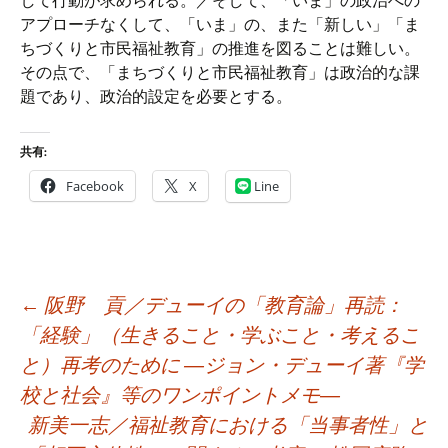
して行動が求められる。／そして、「いま」の政治への
アプローチなくして、「いま」の、また「新しい」「ま
ちづくりと市民福祉教育」の推進を図ることは難しい。
その点で、「まちづくりと市民福祉教育」は政治的な課
題であり、政治的設定を必要とする。
共有:
Facebook
X
Line
投
←
阪野 貢／デューイの「教育論」再読：
稿
「経験」（生きること・学ぶこと・考えるこ
ナ
と）再考のために ―ジョン・デューイ著『学
ビ
校と社会』等のワンポイントメモ―
ゲ
新美一志／福祉教育における「当事者性」と
ー