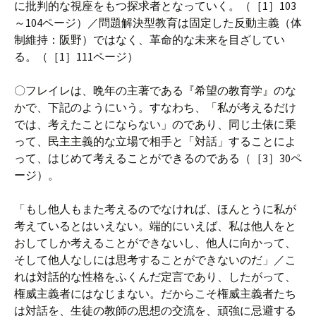
に批判的な視座をもつ探求者となっていく。（［1］103
～104ページ）／問題解決型教育は固定した反動主義（体
制維持：阪野）ではなく、革命的な未来を目ざしてい
る。（［1］111ページ）
〇フレイレは、晩年の主著である『希望の教育学』のな
かで、下記のようにいう。すなわち、「私が考えるだけ
では、考えたことにならない」のであり、同じ土俵に乗
って、民主主義的な立場で相手と「対話」することによ
って、はじめて考えることができるのである（［3］30ペ
ージ）。
「もし他人もまた考えるのでなければ、ほんとうに私が
考えているとはいえない。端的にいえば、私は他人をと
おしてしか考えることができないし、他人に向かって、
そして他人なしには思考することができないのだ」／こ
れは対話的な性格をふくんだ定言であり、したがって、
権威主義者にはなじまない。だからこそ権威主義者たち
は対話を、生徒の教師の思想の交流を、頑強に忌避する