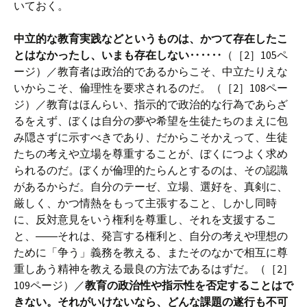
いておく。
中立的な教育実践などというものは、かつて存在したこ
とはなかったし、いまも存在しない‥‥‥
（［2］105ペ
ージ）／教育者は政治的であるからこそ、中立たりえな
いからこそ、倫理性を要求されるのだ。（［2］108ペー
ジ）／教育はほんらい、指示的で政治的な行為であらざ
るをえず、ぼくは自分の夢や希望を生徒たちのまえに包
み隠さずに示すべきであり、だからこそかえって、生徒
たちの考えや立場を尊重することが、ぼくにつよく求め
られるのだ。ぼくが倫理的たらんとするのは、その認識
があるからだ。自分のテーゼ、立場、選好を、真剣に、
厳しく、かつ情熱をもって主張すること、しかし同時
に、反対意見をいう権利を尊重し、それを支援するこ
と、――それは、発言する権利と、自分の考えや理想の
ために「争う」義務を教える、またそのなかで相互に尊
重しあう精神を教える最良の方法であるはずだ。（［2］
109ページ）／
教育の政治性や指示性を否定することはで
きない。それがいけないなら、どんな課題の遂行も不可