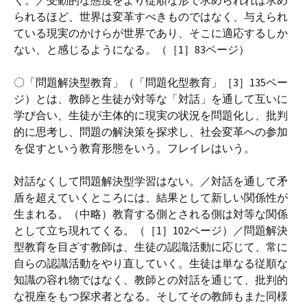
く。／受動的な態度をより従順な形で求められれば求め
られるほど、世界は変革すべきものではなく、与えられ
ている現実のかけらが世界であり、そこに適応するしか
ない、と感じるようになる。（［1］83ページ）
〇「問題解決型教育」（「問題化型教育」［3］135ペー
ジ）とは、教師と生徒が対等な「対話」を通して互いに
学び合い、生徒が主体的に現実の状況を問題化し、批判
的に思考し、問題の解決策を探求し、社会変革への参加
を促すという教育形態をいう。フレイレはいう。
対話なくして問題解決型学習はない。／対話を通して矛
盾を超えていくところには、結果として新しい関係性が
生まれる。（中略）教育する側とされる側は対等な関係
として立ち現れてくる。（［1］102ページ）／問題解決
型教育を目ざす教師は、生徒の認識活動に応じて、常に
自らの認識活動をやり直していく。生徒は単なる従順な
知識の容れ物ではなく、教師との対話を通じて、批判的
な視座をもつ探求者となる。そしてその教師もまた同様