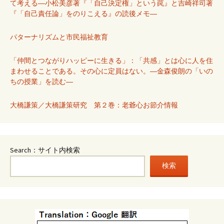
て考える―小松美彦著『「自己決定権」という罠』と吉崎祥司著
『「自己責任論」をのりこえる』の読後メモ―
パターナリズムと市民福祉教育
「仲間とつながりハッピーに生きる」：「共感」とは心に人を住
まわせることである。その心に定員はない。―金森俊朗の「いの
ちの授業」を読む―
大橋謙策／大橋謙策研究 第２巻：老爺心お節介情報
Search：サイト内検索
検索