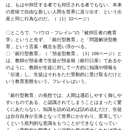
は、もはや抑圧する者でも抑圧される者でもない、本来
の意味で自由な新しい人間を世界に送り出す、という出
産と同じ行為なのだ。（［1］32ページ）
〇ところで、“パウロ・フレイレ”の『被抑圧者の教育
学』というと先ず、「銀行型教育」と「問題解決型教
育」という言葉・概念を思い浮かべる。
〇「銀行型教育」（「預金型教育」［3］108ページ）と
は、教師が預金者で生徒が預金箱（銀行口座）であるか
のように、教師が生徒に対して一方的に知識や情報を
「伝達」し、生徒はそれをただ受動的に受け取るだけと
いう教育形態をいう。フレイレはいう。
「銀行型教育」の発想では、人間は適応しやすく御しや
すいものである、と認識されてしまうことはまったく驚
くにあたらない。知識を詰め込めば詰め込むだけ、生徒
は自分自身が主体となって世界にかかわり、変革してい
くという批判的な意識をもつことができなくなってい