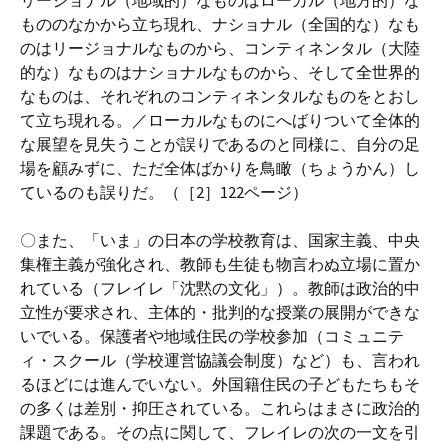
リージョナル（地域的）なものはローカル（地方的）な
もののなかから立ち現れ、ナショナル（全国的な）なも
のはリージョナルなものから、コンティネンタル（大陸
的な）なものはナショナルなものから、そして全世界的
なものは、それぞれのコンティネンタルなものをとおし
て立ち現れる。／ローカルなものにへばりついて全体的
な展望を見失うことが誤りであるのと同様に、自分の足
場を顧みずに、ただ全体ばかりを鳥瞰（ちょうかん）し
ているのも誤りだ。（［2］122ページ）
〇また、「いま」の日本の学校教育は、国家主義、中央
集権主義が強化され、教師も生徒も物言わぬ立場に置か
れている（フレイレ「沈黙の文化」）。教師は政治的中
立性が要求され、主体的・批判的な授業の展開ができな
いでいる。保護者や地域住民の学校参加（コミュニテ
ィ・スクール（学校運営協議会制度）など）も、言われ
るほどには進んでいない。外国籍住民の子どもたちもそ
の多くは差別・抑圧されている。これらはまさに政治的
課題である。その点に関して、フレイレの次の一文を引