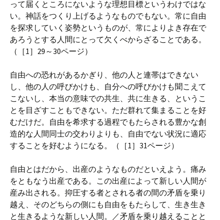
って届くところにないような理想目標というわけではな
い。神話をつくり上げるようなものでもない。常に自由
を探求していく姿勢というものが、常によりよき存在で
あろうとする人間にとって欠くべからざることである。
（［1］29～30ページ）
自由への恐れがあるかぎり、他の人と連帯はできない
し、他の人の呼びかけも、自分への呼びかけも聞こえて
こないし、本当の意味での共生、共に生きる、というこ
とを目ざすこともできない。ただ群れて集まることを好
むだけだ。自由を希求する過程でもたらされる豊かな創
造的な人間同士の交わりよりも、自由でない状況に適応
することを好むようになる。（［1］31ページ）
自由とはだから、出産のようなものだといえよう。痛み
をともなう出産である。この出産によって新しい人間が
産み出される。抑圧する者とされる者の間の矛盾を乗り
越え、そのどちらの側にも自由をもたらして、生き生き
と生きるような新しい人間。／矛盾を乗り越えることと