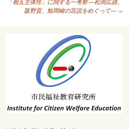
「相互主体性」に関する一考察 ―松岡広路、
シ
阪野貢、鯨岡峻の言説をめぐって―
→
ョ
ン