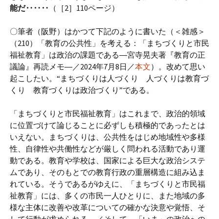
能だ‥‥‥
（［2］110ページ）
〇筆者（阪野）はかつて下記のように書いた（＜雑感＞
（210）「教育の公共性」を考える：「まちづくりと市民
福祉教育」は政治の課題である―宮寺晃夫著『教育の正
議論』再読メモ―／2024年7月8日／
本文
）。改めて思い
起こしたい。“まちづくりは人づくり 人づくりは教育づ
くり 教育づくりは政治づくり”である。
「まちづくりと市民福祉教育」はこれまで、政治的領域
に位置づけて論じることに必ずしも積極的であったとは
いえない。まちづくりは、公共性をはじめ地域性や多様
性、自律性や共働性などが厳しく問われる活動であり運
動である。教育や学校は、国家による巨大な政治システ
ムであり、そのもとでの教育行政の重層構造に組み込ま
れている。そうであるがゆえに、「まちづくりと市民福
祉教育」には、多くの市民一人ひとりに、また地域の多
様な主体に改善や改革についての確かな決意や覚悟、そ