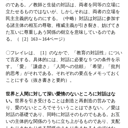
のである。／教師と生徒の対話は、両者を同等の立場に
立たせるものではないが、しかしそれは、両者の立場を
民主主義的なものにする。（中略）対話は対話に参加す
る諸主体の相互の尊敬、権威主義が引き裂き、妨げてき
た互いに尊重しあう関係の樹立を意味しているのであ
る。（［2］163～164ページ）
〇フレイレは、［1］のなかで、「教育の対話性」につい
て言及する。具体的には、対話に必要な５つの条件を示
す。「愛」「謙虚さ」「人間への信頼」「希望」「批判
的思考」がそれである。それぞれの要点をメモっておく
ことにする（抜き書きと要約）。
世界と人間に対して深い愛情のないところに対話はな
い。
世界を引き受けることは創造と再創造の営みであ
り、愛のないところでそういうことはできない。／愛は
対話の基礎であり、同時に対話そのものでもある。お互
いの主体的な関係のうちに立ち上がるものであり、支配