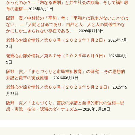
かったのか？―「内なる差別」と共生社会の欺瞞、そして福祉教
育の虚構―
2026年8月1日
阪野 貢／中村哲の「平和」考：「平和とは戦争がないことでは
ない」 ―「人間とは命であり、自然と人、人と人の関係性のな
かにしか生きられない存在である」―
2026年7月8日
老爺心お節介情報／第８８号（２０２６年７月２日）
2026年7月
2日
老爺心お節介情報／第８７号（２０２６年６月９日）
2026年6月
9日
阪野 貢／「まちづくりと市民福祉教育」の研究 ―その思想的
系譜と変革の実践原理―
2026年6月1日
老爺心お節介情報／第８６号（２０２６年５月２８日）
2026年5
月28日
阪野 貢／「まちづくり」言説の系譜と自律的市民の位相―思
想・実践・技法・認識のダイナミズム―
2026年5月18日