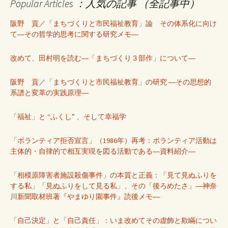
Popular Articles ：人気の記事 （全記事中）
阪野 貢／「まちづくりと市民福祉教育」論 その体系化に向け
て―その哲学的思考に関する研究メモ―
改めて、田村明を読む―「まちづくり３部作」について―
阪野 貢／「まちづくりと市民福祉教育」の研究 ―その思想的
系譜と変革の実践原理―
「福祉」と “ふくし” 、そして幸福学
「ボランティア拒否宣言」（1986年）再考：ボランティア活動は
主体的・自律的で相互実現を図る活動である―資料紹介―
「相模原障害者施設殺傷事件」の本質と正義：「見て見ぬふりを
する私」「見ぬふりをして見る私」、その「後ろめたさ」―神奈
川新聞取材班著『やまゆり園事件』読後メモ―
「自己決定」と「自己責任」：いま改めてその虚飾と欺瞞につい