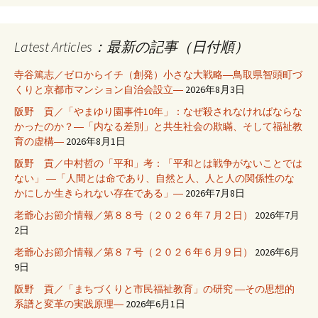
Latest Articles：最新の記事（日付順）
寺谷篤志／ゼロからイチ（創発）小さな大戦略―鳥取県智頭町づ
くりと京都市マンション自治会設立―
2026年8月3日
阪野 貢／「やまゆり園事件10年」：なぜ殺されなければならな
かったのか？―「内なる差別」と共生社会の欺瞞、そして福祉教
育の虚構―
2026年8月1日
阪野 貢／中村哲の「平和」考：「平和とは戦争がないことでは
ない」 ―「人間とは命であり、自然と人、人と人の関係性のな
かにしか生きられない存在である」―
2026年7月8日
老爺心お節介情報／第８８号（２０２６年７月２日）
2026年7月
2日
老爺心お節介情報／第８７号（２０２６年６月９日）
2026年6月
9日
阪野 貢／「まちづくりと市民福祉教育」の研究 ―その思想的
系譜と変革の実践原理―
2026年6月1日