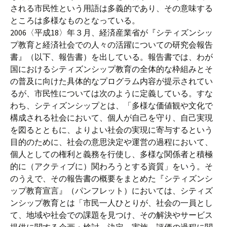
される市民性という用語は多義的であり、その意味する
ところは多様なものとなっている。
2006〈平成18〉年３月、経済産業省が『シティズンシッ
プ教育と経済社会での人々の活躍についての研究会報告
書』（以下、報告書）を出している。報告書では、わが
国におけるシティズンシップ教育の全体的な枠組みとそ
の普及に向けた具体的なプログラム内容が提示されてい
るが、市民性については次のように定義している。すな
わち、シティズンシップとは、「多様な価値観や文化で
構成される社会において、個人が自己を守り、自己実現
を図るとともに、よりよい社会の実現に寄与するという
目的のために、社会の意思決定や運営の過程において、
個人としての権利と義務を行使し、多様な関係者と積極
的に（アクティブに）関わろうとする資質」をいう。そ
のうえで、その報告書の概要をまとめた『シティズンシ
ップ教育宣言』（パンフレット）においては、シティズ
ンシップ教育とは「市民一人ひとりが、社会の一員とし
て、地域や社会での課題を見つけ、その解決やサービス