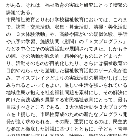
がある。それは、福祉教育の実践と研究にとって喫緊の
課題である。
市民福祉教育とりわけ学校福祉教育においては、これま
で、訪問・交流活動、収集・募金活動、清掃・美化活動
の「３大体験活動」や、高齢や障がいの疑似体験、手話
や点字の学習、施設訪問（慰問）の「３大プログラム」
などを中心にその実践活動が展開されてきた。しかもそ
の際、その活動が観念的・精神的なものにとどまった
り、活動そのものが目的化したり、さらには福祉教育の
目的やねらいから遊離した福祉教育活動のゲーム化が進
み、アイスブレイクどまりの実践活動の展開がしばしば
みられるといってもよい。厳しい生活を強いられている
地域住民が抱える社会福祉問題を素材にし、その解決に
向けた実践活動を展開する市民福祉教育にとって、最も
自戒すべきところである。３大体験活動や３大プログラ
ムを止揚した、市民性育成のための新たなプログラム開
発が強く求められる。その際、重要になるのは、民主的
な参加と徹底した討議に基づくとともに、子ども・青年