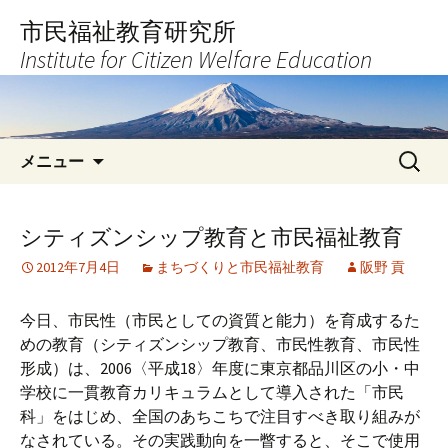
コ
市民福祉教育研究所
ン
Institute for Citizen Welfare Education
テ
ン
ツ
へ
検
ス
メニュー
索:
キ
ッ
プ
シティズンシップ教育と市民福祉教育
2012年7月4日
まちづくりと市民福祉教育
阪野 貢
今日、市民性（市民としての資質と能力）を育成するた
めの教育（シティズンシップ教育、市民性教育、市民性
形成）は、2006〈平成18〉年度に東京都品川区の小・中
学校に一貫教育カリキュラムとして導入された「市民
科」をはじめ、全国のあちこちで注目すべき取り組みが
なされている。その実践動向を一瞥すると、そこで使用