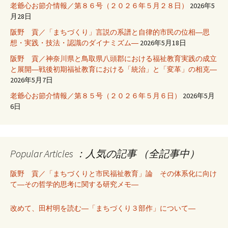
老爺心お節介情報／第８６号（２０２６年５月２８日）
2026年5
月28日
阪野 貢／「まちづくり」言説の系譜と自律的市民の位相―思
想・実践・技法・認識のダイナミズム―
2026年5月18日
阪野 貢／神奈川県と鳥取県八頭郡における福祉教育実践の成立
と展開―戦後初期福祉教育における「統治」と「変革」の相克―
2026年5月7日
老爺心お節介情報／第８５号（２０２６年５月６日）
2026年5月
6日
Popular Articles ：人気の記事 （全記事中）
阪野 貢／「まちづくりと市民福祉教育」論 その体系化に向け
て―その哲学的思考に関する研究メモ―
改めて、田村明を読む―「まちづくり３部作」について―