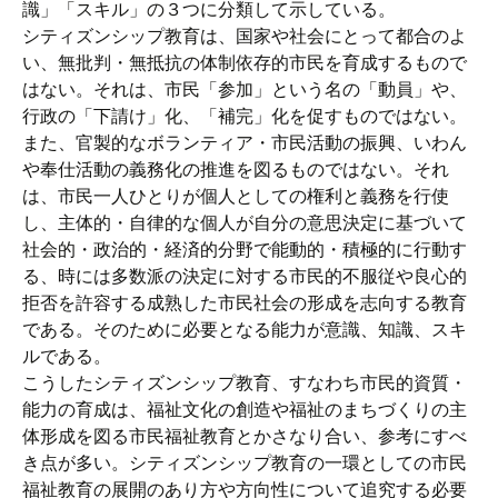
識」「スキル」の３つに分類して示している。
シティズンシップ教育は、国家や社会にとって都合のよ
い、無批判・無抵抗の体制依存的市民を育成するもので
はない。それは、市民「参加」という名の「動員」や、
行政の「下請け」化、「補完」化を促すものではない。
また、官製的なボランティア・市民活動の振興、いわん
や奉仕活動の義務化の推進を図るものではない。それ
は、市民一人ひとりが個人としての権利と義務を行使
し、主体的・自律的な個人が自分の意思決定に基づいて
社会的・政治的・経済的分野で能動的・積極的に行動す
る、時には多数派の決定に対する市民的不服従や良心的
拒否を許容する成熟した市民社会の形成を志向する教育
である。そのために必要となる能力が意識、知識、スキ
ルである。
こうしたシティズンシップ教育、すなわち市民的資質・
能力の育成は、福祉文化の創造や福祉のまちづくりの主
体形成を図る市民福祉教育とかさなり合い、参考にすべ
き点が多い。シティズンシップ教育の一環としての市民
福祉教育の展開のあり方や方向性について追究する必要