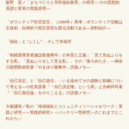
阪野 貢／「まちづくりと市民福祉教育」の研究 ―その思想的
系譜と変革の実践原理―
「ボランティア拒否宣言」（1986年）再考：ボランティア活動は
主体的・自律的で相互実現を図る活動である―資料紹介―
「福祉」と “ふくし” 、そして幸福学
「相模原障害者施設殺傷事件」の本質と正義：「見て見ぬふりを
する私」「見ぬふりをして見る私」、その「後ろめたさ」―神奈
川新聞取材班著『やまゆり園事件』読後メモ―
「自己決定」と「自己責任」：いま改めてその虚飾と欺瞞につい
て考える―小松美彦著『「自己決定権」という罠』と吉崎祥司著
『「自己責任論」をのりこえる』の読後メモ―
大橋謙策／私の「地域福祉とコミュニティソーシャルワーク」実
践と研究―＜実践的研究＞＜バッテリー型研究＞のこれまでとこ
れから―