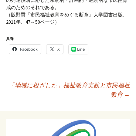
の発達段階に応じた系統的・計画的・継続的な市民性育
成のためのそれである。
（阪野貢『市民福祉教育をめぐる断章』大学図書出版、
2011年、47～50ページ）
共有:
Facebook
X
Line
投
「地域に根ざした」福祉教育実践と市民福祉
稿
教育
→
ナ
ビ
ゲ
ー
シ