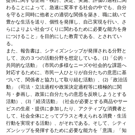
提供に関する企画・検討、決定、実施、評価の過程に関
わることによって、急速に変革する社会の中でも、自分
を守ると同時に他者との適切な関係を築き、職に就いて
豊かな生活を送り、個性を発揮し、自己実現を行い、さ
らによりよい社会づくりに関わるために必要な能力を身
につけること」を目的にした教育である、とされてい
る。
また、報告書は、シティズンシップが発揮される分野と
して、次の３つの活動分野を想定している。(1)「公的・
共同的な活動」（市民の多様なニーズや社会的な課題へ
対応するために、市民一人ひとりが自分たちの意思に基
づいて、関係者と協力して取り組む活動）、(2)「政治活
動」（司法・立法過程や政策決定過程等に積極的に関
与・参画し、政策に自分たちの意思を反映しようとする
活動）、(3)「経済活動」（社会が必要とする商品やサー
ビスの生産・提供に参加したり、アクティブな消費者と
して、社会全体にとってプラスと考えられる消費・生活
行動を実現する活動）、がそれである。そして、シティ
ズンシップを発揮するために必要な能力を「意識」「知