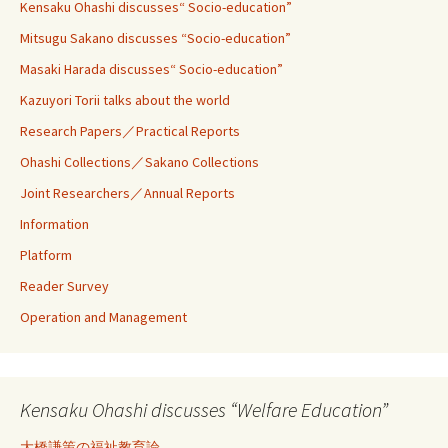
Kensaku Ohashi discusses“ Socio-education”
Mitsugu Sakano discusses “Socio-education”
Masaki Harada discusses“ Socio-education”
Kazuyori Torii talks about the world
Research Papers／Practical Reports
Ohashi Collections／Sakano Collections
Joint Researchers／Annual Reports
Information
Platform
Reader Survey
Operation and Management
Kensaku Ohashi discusses “Welfare Education”
大橋謙策の福祉教育論