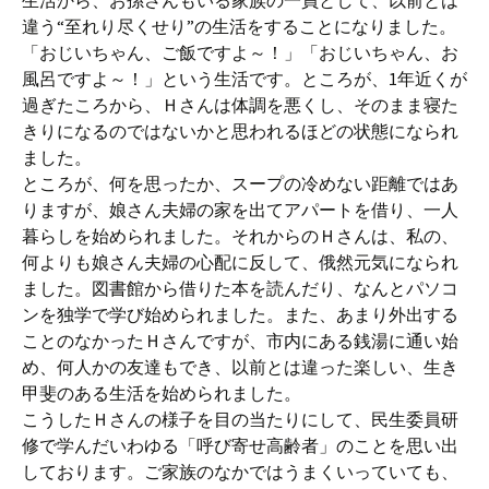
生活から、お孫さんもいる家族の一員として、以前とは
違う“至れり尽くせり”の生活をすることになりました。
「おじいちゃん、ご飯ですよ～！」「おじいちゃん、お
風呂ですよ～！」という生活です。ところが、1年近くが
過ぎたころから、Ｈさんは体調を悪くし、そのまま寝た
きりになるのではないかと思われるほどの状態になられ
ました。
ところが、何を思ったか、スープの冷めない距離ではあ
りますが、娘さん夫婦の家を出てアパートを借り、一人
暮らしを始められました。それからのＨさんは、私の、
何よりも娘さん夫婦の心配に反して、俄然元気になられ
ました。図書館から借りた本を読んだり、なんとパソコ
ンを独学で学び始められました。また、あまり外出する
ことのなかったＨさんですが、市内にある銭湯に通い始
め、何人かの友達もでき、以前とは違った楽しい、生き
甲斐のある生活を始められました。
こうしたＨさんの様子を目の当たりにして、民生委員研
修で学んだいわゆる「呼び寄せ高齢者」のことを思い出
しております。ご家族のなかではうまくいっていても、