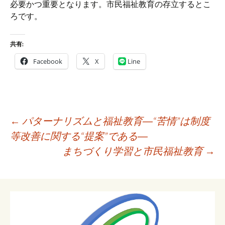
必要かつ重要となります。市民福祉教育の存立するとこ
ろです。
共有:
Facebook
X
Line
投
←
パターナリズムと福祉教育―“苦情”は制度
稿
等改善に関する“提案”である―
ナ
まちづくり学習と市民福祉教育
→
ビ
ゲ
ー
シ
ョ
ン