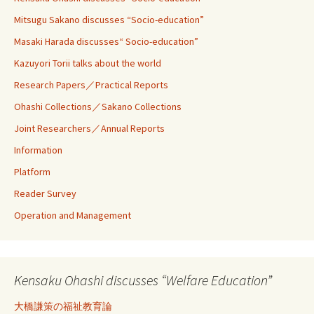
Mitsugu Sakano discusses “Socio-education”
Masaki Harada discusses“ Socio-education”
Kazuyori Torii talks about the world
Research Papers／Practical Reports
Ohashi Collections／Sakano Collections
Joint Researchers／Annual Reports
Information
Platform
Reader Survey
Operation and Management
Kensaku Ohashi discusses “Welfare Education”
大橋謙策の福祉教育論