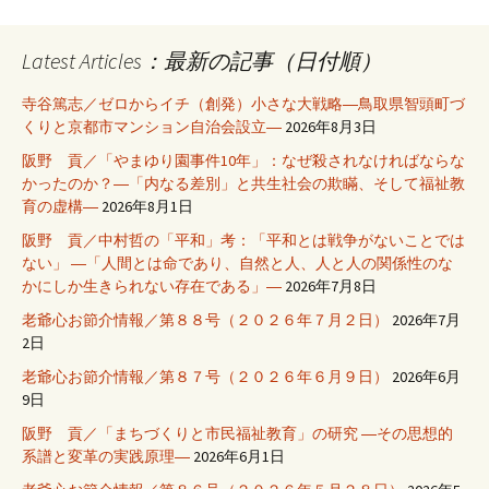
Latest Articles：最新の記事（日付順）
寺谷篤志／ゼロからイチ（創発）小さな大戦略―鳥取県智頭町づ
くりと京都市マンション自治会設立―
2026年8月3日
阪野 貢／「やまゆり園事件10年」：なぜ殺されなければならな
かったのか？―「内なる差別」と共生社会の欺瞞、そして福祉教
育の虚構―
2026年8月1日
阪野 貢／中村哲の「平和」考：「平和とは戦争がないことでは
ない」 ―「人間とは命であり、自然と人、人と人の関係性のな
かにしか生きられない存在である」―
2026年7月8日
老爺心お節介情報／第８８号（２０２６年７月２日）
2026年7月
2日
老爺心お節介情報／第８７号（２０２６年６月９日）
2026年6月
9日
阪野 貢／「まちづくりと市民福祉教育」の研究 ―その思想的
系譜と変革の実践原理―
2026年6月1日