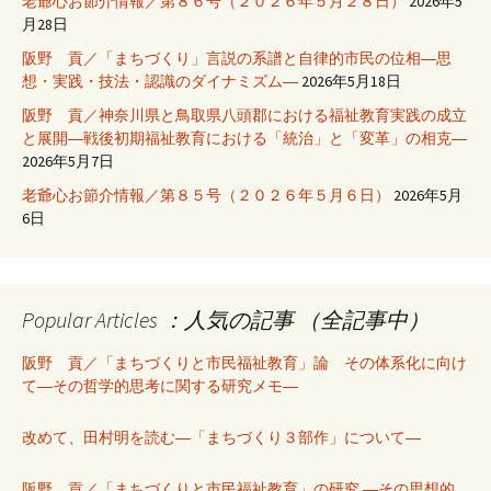
老爺心お節介情報／第８６号（２０２６年５月２８日）
2026年5
月28日
阪野 貢／「まちづくり」言説の系譜と自律的市民の位相―思
想・実践・技法・認識のダイナミズム―
2026年5月18日
阪野 貢／神奈川県と鳥取県八頭郡における福祉教育実践の成立
と展開―戦後初期福祉教育における「統治」と「変革」の相克―
2026年5月7日
老爺心お節介情報／第８５号（２０２６年５月６日）
2026年5月
6日
Popular Articles ：人気の記事 （全記事中）
阪野 貢／「まちづくりと市民福祉教育」論 その体系化に向け
て―その哲学的思考に関する研究メモ―
改めて、田村明を読む―「まちづくり３部作」について―
阪野 貢／「まちづくりと市民福祉教育」の研究 ―その思想的