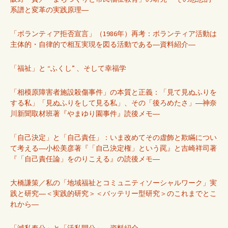
系譜と変革の実践原理―
「ボランティア拒否宣言」（1986年）再考：ボランティア活動は
主体的・自律的で相互実現を図る活動である―資料紹介―
「福祉」と “ふくし” 、そして幸福学
「相模原障害者施設殺傷事件」の本質と正義：「見て見ぬふりを
する私」「見ぬふりをして見る私」、その「後ろめたさ」―神奈
川新聞取材班著『やまゆり園事件』読後メモ―
「自己決定」と「自己責任」：いま改めてその虚飾と欺瞞につい
て考える―小松美彦著『「自己決定権」という罠』と吉崎祥司著
『「自己責任論」をのりこえる』の読後メモ―
大橋謙策／私の「地域福祉とコミュニティソーシャルワーク」実
践と研究―＜実践的研究＞＜バッテリー型研究＞のこれまでとこ
れから―
「滅私奉公」と「活私開公」―資料紹介―