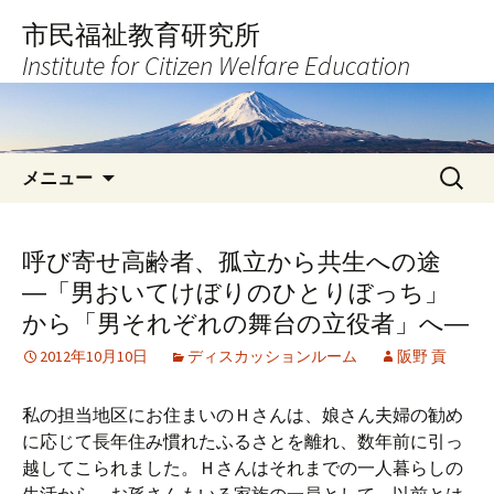
コ
市民福祉教育研究所
ン
Institute for Citizen Welfare Education
テ
ン
ツ
へ
検
ス
メニュー
索:
キ
ッ
プ
呼び寄せ高齢者、孤立から共生への途
―「男おいてけぼりのひとりぼっち」
から「男それぞれの舞台の立役者」へ―
2012年10月10日
ディスカッションルーム
阪野 貢
私の担当地区にお住まいのＨさんは、娘さん夫婦の勧め
に応じて長年住み慣れたふるさとを離れ、数年前に引っ
越してこられました。Ｈさんはそれまでの一人暮らしの