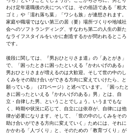
っち」ということでしょうか。ここからさらに、男とり
わけ定年退職後の夫については、その俗語である「粗大
ゴミ」や「濡れ落ち葉」「ワシも族」が連想されます。
家庭や職場ではない第三の居（要）場所づくりや地域社
会へのソフトランディング、すなわち第二の人生の新た
なライフスタイルをいかに創造するかが問われるところ
です。
後段に関しては、『男おひとりさま道』の「あとがき」
で、「困ったときに困ったといえる『かわいげのある』
男おひとりさまが増えるのは大歓迎。そして世の中のし
くみをその助け合いができる方向に変えていけたら、と
願っている」（271ページ）と述べています。「困ったと
きに困ったといえる『かわいげのある』男」とは、自
立・自律した男、ということでしょう。いうまでもな
く、時期や状況に応じて、自立には依存が、自律には他
律が必要になります。そして、「世の中のしくみをその
助け合いができる方向に変えていく」ためには、それに
かかわる「人づくり」と、そのための「教育づくり」が