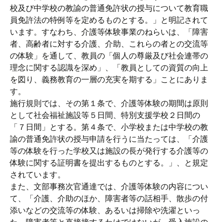
校及び中学校の教諭の普通免許状の授与について教育職
員免許法の特例等を定めるものとする。」と明記されて
います。すなわち、介護等体験事業のねらいは、「障害
者、高齢者に対する介護、介助、これらの者との交流等
の体験」を通して、教員の「個人の尊厳及び社会連帯の
理念に関する認識を深め」、「教員としての資質の向上
を図り、義務教育の一層の充実を期する」ことにありま
す。
施行規則では、その第１条で、介護等体験の期間は原則
として社会福祉施設等５日間、特別支援学校２日間の
「７日間」とする。第４条で、小学校または中学校の教
諭の普通免許状の授与申請を行うに当たっては、「介護
等の体験を行った学校又は施設の長が発行する介護等の
体験に関する証明書を提出するものとする。」、と規定
されています。
また、文部事務次官通達では、介護等体験の内容につい
て、「介護、介助のほか、障害者等の話相手、散歩の付
添いなどの交流等の体験、あるいは掃除や洗濯といっ