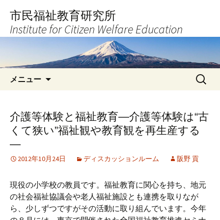
コ
市民福祉教育研究所
ン
Institute for Citizen Welfare Education
テ
ン
ツ
へ
検
ス
メニュー
索:
キ
ッ
プ
介護等体験と福祉教育―介護等体験は“古
くて狭い”福祉観や教育観を再生産する
―
2012年10月24日
ディスカッションルーム
阪野 貢
現役の小学校の教員です。福祉教育に関心を持ち、地元
の社会福祉協議会や老人福祉施設とも連携を取りなが
ら、少しずつですがその活動に取り組んでいます。今年