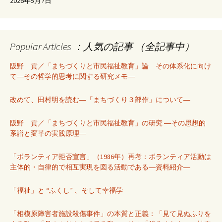
2026年5月7日
Popular Articles ：人気の記事 （全記事中）
阪野 貢／「まちづくりと市民福祉教育」論 その体系化に向け
て―その哲学的思考に関する研究メモ―
改めて、田村明を読む―「まちづくり３部作」について―
阪野 貢／「まちづくりと市民福祉教育」の研究 ―その思想的
系譜と変革の実践原理―
「ボランティア拒否宣言」（1986年）再考：ボランティア活動は
主体的・自律的で相互実現を図る活動である―資料紹介―
「福祉」と “ふくし” 、そして幸福学
「相模原障害者施設殺傷事件」の本質と正義：「見て見ぬふりを