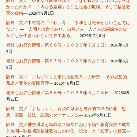
阪野 貢／「やまゆり園事件10年」：なぜ殺されなければならな
かったのか？―「内なる差別」と共生社会の欺瞞、そして福祉教
育の虚構―
2026年8月1日
阪野 貢／中村哲の「平和」考：「平和とは戦争がないことでは
ない」 ―「人間とは命であり、自然と人、人と人の関係性のな
かにしか生きられない存在である」―
2026年7月8日
老爺心お節介情報／第８８号（２０２６年７月２日）
2026年7月
2日
老爺心お節介情報／第８７号（２０２６年６月９日）
2026年6月
9日
阪野 貢／「まちづくりと市民福祉教育」の研究 ―その思想的
系譜と変革の実践原理―
2026年6月1日
老爺心お節介情報／第８６号（２０２６年５月２８日）
2026年5
月28日
阪野 貢／「まちづくり」言説の系譜と自律的市民の位相―思
想・実践・技法・認識のダイナミズム―
2026年5月18日
阪野 貢／神奈川県と鳥取県八頭郡における福祉教育実践の成立
と展開―戦後初期福祉教育における「統治」と「変革」の相克―