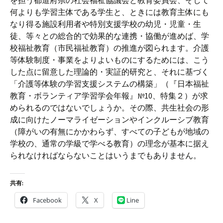
を担う都道府県の社会福祉協議会と教育委員会、そして
何よりも学習主体である学生と、ときには教育主体にも
なり得る施設利用者や特別支援学校の幼児・児童・生
徒、等々との総合的で効果的な連携・協働が進めば、学
校福祉教育（市民福祉教育）の推進が図られます。介護
等体験制度・事業をよりよいものにするためには、こう
した点に留意した理論的・実証的研究と、それに基づく
「介護等体験の学習支援システムの構築」（『日本福祉
教育・ボランティア学習学会年報』№10、特集２）が求
められるのではないでしょうか。その際、共生社会の形
成に向けたノーマライゼーションやインクルーシブ教育
（障がいの有無にかかわらず、すべての子どもが地域の
学校の、通常の学級で学べる教育）の理念が基本に据え
られなければならないことはいうまでもありません。
共有:
Facebook
X
Line