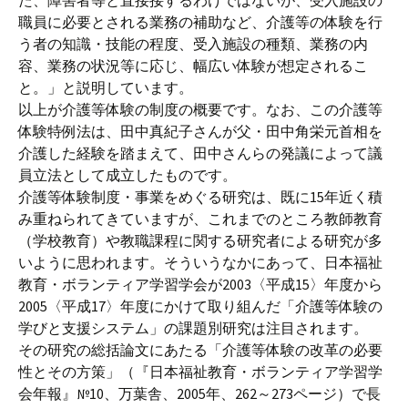
た、障害者等と直接接するわけではないが、受入施設の
職員に必要とされる業務の補助など、介護等の体験を行
う者の知識・技能の程度、受入施設の種類、業務の内
容、業務の状況等に応じ、幅広い体験が想定されるこ
と。」と説明しています。
以上が介護等体験の制度の概要です。なお、この介護等
体験特例法は、田中真紀子さんが父・田中角栄元首相を
介護した経験を踏まえて、田中さんらの発議によって議
員立法として成立したものです。
介護等体験制度・事業をめぐる研究は、既に15年近く積
み重ねられてきていますが、これまでのところ教師教育
（学校教育）や教職課程に関する研究者による研究が多
いように思われます。そういうなかにあって、日本福祉
教育・ボランティア学習学会が2003〈平成15〉年度から
2005〈平成17〉年度にかけて取り組んだ「介護等体験の
学びと支援システム」の課題別研究は注目されます。
その研究の総括論文にあたる「介護等体験の改革の必要
性とその方策」（『日本福祉教育・ボランティア学習学
会年報』№10、万葉舎、2005年、262～273ページ）で長