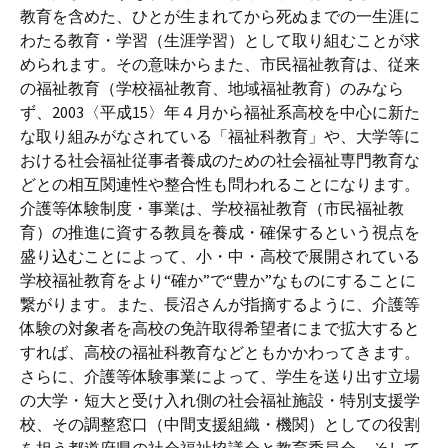
教育を含めた、ひとが生まれてから死ぬまでの一生涯に
わたる教育・学習（生涯学習）として取り組むことが求
められます。その意味からまた、市民福祉教育は、従来
の福祉教育（学校福祉教育、地域福祉教育）のみなら
ず、2003〈平成15〉年４月から福祉系高校を中心に新た
な取り組みがなされている「福祉科教育」や、大学等に
おける社会福祉従事者養成のための社会福祉専門教育な
どとの相互関連性や整合性も問われることになります。
介護等体験制度・事業は、学校福祉教育（市民福祉教
育）の推進に資する教員を養成・確保するという視点を
盛り込むことによって、小・中・高校で展開されている
学校福祉教育をより“確か”で“豊か”なものにすることに
繋がります。また、長沼さんが指摘するように、介護等
体験の対象者を高校の免許取得希望者にまで拡大すると
すれば、高校の福祉科教育などともかかわってきます。
さらに、介護等体験事業によって、学生を送り出す立場
の大学・短大と受け入れ側の社会福祉施設・特別支援学
校、その調整窓口（中間支援組織・機関）としての役割