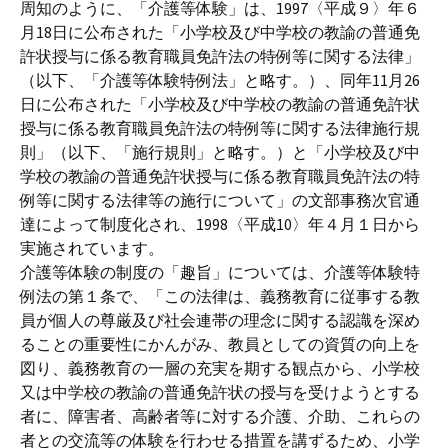
周知のように、「介護等体験」は、1997〈平成９〉年６
月18日に公布された「小学校及び中学校の教諭の普通免
許状授与に係る教育職員免許法の特例等に関する法律」
（以下、「介護等体験特例法」と略す。）、同年11月26
日に公布された「小学校及び中学校の教諭の普通免許状
授与に係る教育職員免許法の特例等に関する法律施行規
則」（以下、「施行規則」と略す。）と「小学校及び中
学校の教諭の普通免許状授与に係る教育職員免許法の特
例等に関する法律等の施行について」の文部事務次官通
達によって制度化され、1998〈平成10〉年４月１日から
実施されています。
介護等体験の制度の「趣旨」については、介護等体験特
例法の第１条で、「この法律は、義務教育に従事する教
員が個人の尊厳及び社会連帯の理念に関する認識を深め
ることの重要性にかんがみ、教員としての資質の向上を
図り、義務教育の一層の充実を期する観点から、小学校
又は中学校の教諭の普通免許状の授与を受けようとする
者に、障害者、高齢者等に対する介護、介助、これらの
者との交流等の体験を行わせる措置を講ずるため、小学