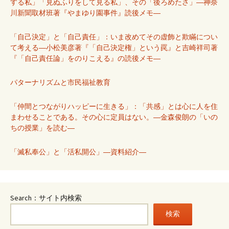
する私」「見ぬふりをして見る私」、その「後ろめたさ」―神奈
川新聞取材班著『やまゆり園事件』読後メモ―
「自己決定」と「自己責任」：いま改めてその虚飾と欺瞞につい
て考える―小松美彦著『「自己決定権」という罠』と吉崎祥司著
『「自己責任論」をのりこえる』の読後メモ―
パターナリズムと市民福祉教育
「仲間とつながりハッピーに生きる」：「共感」とは心に人を住
まわせることである。その心に定員はない。―金森俊朗の「いの
ちの授業」を読む―
「滅私奉公」と「活私開公」―資料紹介―
Search：サイト内検索
検索