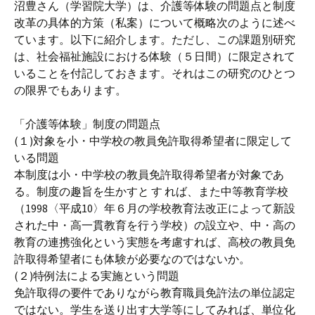
沼豊さん（学習院大学）は、介護等体験の問題点と制度
改革の具体的方策（私案）について概略次のように述べ
ています。以下に紹介します。ただし、この課題別研究
は、社会福祉施設における体験（５日間）に限定されて
いることを付記しておきます。それはこの研究のひとつ
の限界でもあります。
「介護等体験」制度の問題点
(１)対象を小・中学校の教員免許取得希望者に限定して
いる問題
本制度は小・中学校の教員免許取得希望者が対象であ
る。制度の趣旨を生かすと す れば、また中等教育学校
（1998〈平成10〉年６月の学校教育法改正によって新設
された中・高一貫教育を行う学校）の設立や、中・高の
教育の連携強化という実態を考慮すれば、高校の教員免
許取得希望者にも体験が必要なのではないか。
(２)特例法による実施という問題
免許取得の要件でありながら教育職員免許法の単位認定
ではない。学生を送り出す大学等にしてみれば、単位化