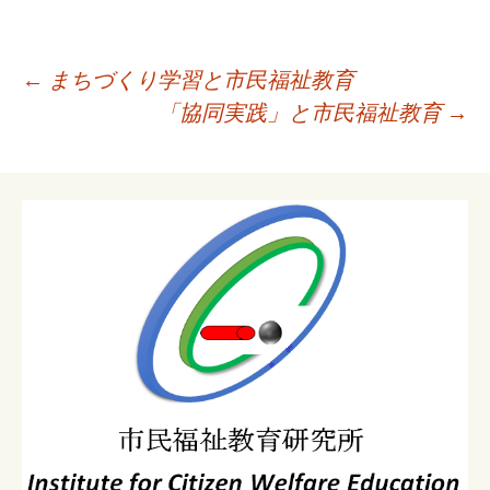
投
←
まちづくり学習と市民福祉教育
稿
「協同実践」と市民福祉教育
→
ナ
ビ
ゲ
ー
シ
ョ
ン