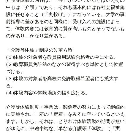
介護等体験の内容は、「等」がついているとはいえその
中心は「介護」であり、それも基本的には各社会福祉施
設に任せること（「丸投げ」）になっている。大学の事
前指導に差があるのと同様に、受け入れの施設によっ
て、体験内容には教育的に質が高いものとそうでないも
のがあり、かなり差がある。
「介護等体験」制度の改革方策
(１)体験の対象者を教員採用試験合格者のみにする。
(２)教育職員免許法のなかの習得すべき単位として位置
づける。
(３)体験の対象者を高校の免許取得希望者にも拡大す
る。
(４)体験内容や体験場所の幅を広げる。
介護等体験制度・事業は、関係者の努力によって継続的
に実施され、一応の「定着」をみるに至っているといえ
ます。しかし、それは、とりわけ体験活動の期間が短い
がゆえに、中途半端な、単なる介護等「体験」（「実