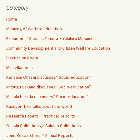
Category
Home
Meaning of Welfare Education
President／Sadaaki Tamura・Yukihiro Mitsuishi
Community Development and Citizen Welfare Education
Discussion Room
Miscellaneous
Kensaku Ohashi discusses“ Socio-education”
Mitsugu Sakano discusses “Socio-education”
Masaki Harada discusses“ Socio-education”
Kazuyori Torii talks about the world
Research Papers／Practical Reports
Ohashi Collections／Sakano Collections
Joint Researchers／Annual Reports