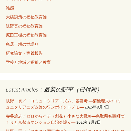
雑感
大橋謙策の福祉教育論
阪野貢の福祉教育論
原田正樹の福祉教育論
鳥居一頼の世語り
研究論文・実践報告
学校と地域／福祉と教育
Latest Articles：最新の記事（日付順）
阪野 貢／「コミュニタリアニズム」基礎考 ―菊池理夫のコミ
ュニタリアニズム論のワンポイントメモ―
2026年8月7日
寺谷篤志／ゼロからイチ（創発）小さな大戦略―鳥取県智頭町づ
くりと京都市マンション自治会設立―
2026年8月3日