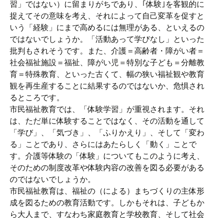
習」ではない）に留まりがちであり、｢体験｣を客観的に
捉えてその意味を考え、それによって自己変革を促すと
いう「経験」にまで高めるには無理がある、といえるの
ではないでしょうか。「活動あって学びなし」といった
批判もされそうです。また、介護＝高齢者・障がい者＝
社会福祉施設＝福祉、障がい児＝特別な子ども＝分離教
育＝特殊教育、といった古くて、幅の狭い福祉観や教育
観を再生産することに結果するのではないか、危惧され
るところです。
市民福祉教育では、「体験学習」が重視されます。それ
は、ただ単に体験することではなく、その活動を通して
「学び」、「気づき」、「ふりかえり」、そして「変わ
る」ことであり、さらにはあたらしく「動く」ことで
す。介護等体験の「体験」についてもこのように考え、
そのための制度改革や体験内容の改善を図る必要がある
のではないでしょうか。
市民福祉教育は、福祉の（による）まちづくりの主体形
成を図るための教育活動です。しかもそれは、子どもか
ら大人まで、すなわち家庭教育と学校教育、そして社会