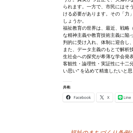
られます。一方で、市民にはそ
ける必要があります。その「力
しょうか。
福祉教育の世界は、最近、戦略（str
な精神主義や教育技術主義に陥
判的に受け入れ、体制に迎合し
また、データ主義のもとで解析
生社会への探究が希薄な学会発
客観性・論理性・実証性に十二分
い思い” を込めて精進したいと
共有:
Facebook
X
Line
投
←
福祉のまちづくり条例