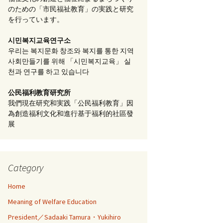
のための「市民福祉教育」の実践と研究
を行っています。
시민복지교육연구소
우리는 복지문화 창조와 복지를 통한 지역
사회만들기를 위해 「시민복지교육」 실
천과 연구를 하고 있습니다
公民福利教育
研究所
我們現在研究和実践「公民福利教育」因
為創造福利文化和進行基于福利的社區發
展
Category
Home
Meaning of Welfare Education
President／Sadaaki Tamura・Yukihiro