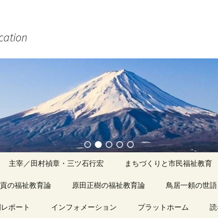
ucation
主宰／田村禎章・三ツ石行宏
まちづくりと市民福祉教育
貢の福祉教育論
原田正樹の福祉教育論
アーカイブ（１）
鳥居一頼の世語
記事（1）～
間レポート
カイブ（１）
インフォメーション
アーカイブ（１）
プラットホーム
アーカイブ（１
読
著書
アーカイブ（２）
「心守る詩」