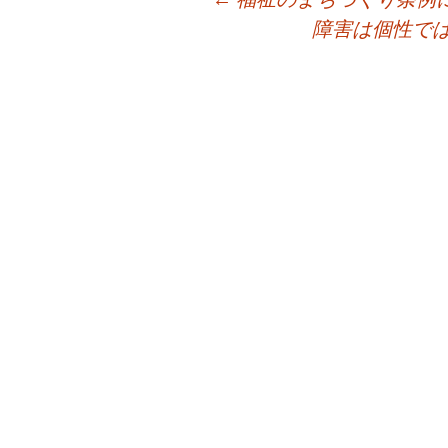
稿
障害は個性で
ナ
ビ
ゲ
ー
シ
ョ
ン