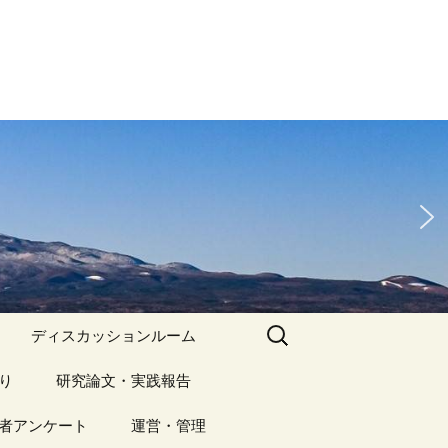
検
ディスカッションルーム
索:
り
アーカイブ（１）
研究論文・実践報告
記事（1）～
）
者アンケート
アーカイブ（１）
運営・管理
アーカイブ（２）
研究論文