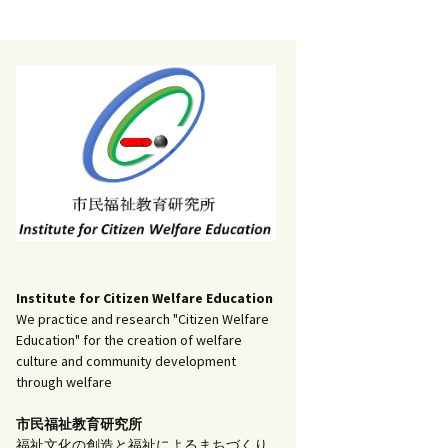
記事（51）～
）
アーカイブ（２）
1
アーカイブ（３）
研究ノート
記事（101）～
）
アーカイブ（３）
1
アーカイブ（４）
調査報告
記事（151）～
）
アーカイブ（４）
1
アーカイブ（５）
実践報告
記事（201）～
）
アーカイブ（５）
5
コラム
Institute for Citizen Welfare Education
We practice and research "Citizen Welfare
Education" for the creation of welfare
culture and community development
through welfare
市民福祉教育研究所
福祉文化の創造と福祉によるまちづくり