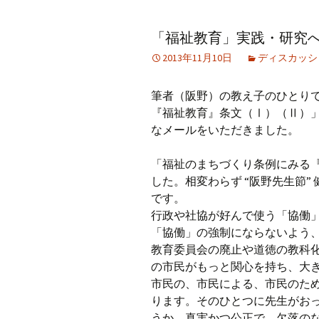
アーカイブ（２）
アーカイブ（２）
アー
「福祉教育」実践・研究へ
記事（51）～
論文
ブッ
2013年11月10日
ディスカッシ
アーカイブ（３）
アーカイブ（３）
アー
記事（101）～
老爺心お節介情報
論文
筆者（阪野）の教え子のひとりで
アーカイブ（４）
『福祉教育』条文（Ⅰ）（Ⅱ）」（
アーカイブ（４）
アー
記事（151）～
講演録
社会
なメールをいただきました。
アーカイブ（５）
アーカイブ（５）
アー
「福祉のまちづくり条例にみる
記事（201）～
四国遍路紀行文
研究
した。相変わらず “阪野先生節
です。
行政や社協が好んで使う「協働
「協働」の強制にならないよう
教育委員会の廃止や道徳の教科
の市民がもっと関心を持ち、大
市民の、市民による、市民のた
ります。そのひとつに先生がお
うか。真実かつ公正で、欠落の