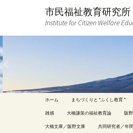
コ
市民福祉教育研究所
ン
テ
Institute for Citizen Welfare Ed
ン
ツ
へ
ス
キ
ッ
プ
ホーム
まちづくりと “ふくし教育 ”
雑感
大橋謙策の福祉教育論
阪野
アーカイブ（１）
大橋文庫／阪野文庫
アーカイブ（１）
共同研究者／年
アー
記事（1）～
著書
著書