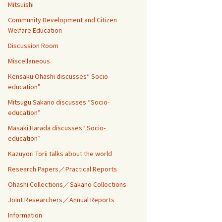
Mitsuishi
Community Development and Citizen
Welfare Education
Discussion Room
Miscellaneous
Kensaku Ohashi discusses“ Socio-
education”
Mitsugu Sakano discusses “Socio-
education”
Masaki Harada discusses“ Socio-
education”
Kazuyori Torii talks about the world
Research Papers／Practical Reports
Ohashi Collections／Sakano Collections
Joint Researchers／Annual Reports
Information