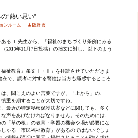
記事（51）～
カイブ（２）
アーカイブ（２）
アーカイブ（２
の“熱い思い”
クレット
学位論文
アーカイブ（３）
2019/07/17～12/3
記事（101）～
ョンルーム
阪野 貢
カイブ（３）
アーカイブ（３）
アーカイブ（３
論文
アーカイブ（４）
2020/01/01～12/3
記事（151）～
ある Ｔ 先生から、「福祉のまちづくり条例にみる
2013年11月7日投稿）の拙文に対し、以下のよう
カイブ（４）
アーカイブ（４）
アーカイブ（４
福祉セミナー
講演録
アーカイブ（５）
2021/01/01～12/3
記事（201）～
カイブ（５）
アーカイブ（５）
アーカイブ（５
『福祉教育』条文Ⅰ・Ⅱ」を拝読させていただきま
業績
その他
2022/01/01～03/1
” 健在で、読者に対する警鐘は当方も痛感するところ
」は、聞こえのよい言葉ですが、「上から」の、
、慎重を期することが大切ですね。
化、最近の特定秘密保護法案などに関しても、多く
きな声をあげなければなりません。そのためには、
めの「草の根」の教育・学習の機会や場が必要にな
っしゃる「市民福祉教育」があるのではないでしょ
ない情報が適切に開示・提供されることが強く求め