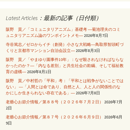
Latest Articles：最新の記事（日付順）
阪野 貢／「コミュニタリアニズム」基礎考 ―菊池理夫のコミ
ュニタリアニズム論のワンポイントメモ―
2026年8月7日
寺谷篤志／ゼロからイチ（創発）小さな大戦略―鳥取県智頭町づ
くりと京都市マンション自治会設立―
2026年8月3日
阪野 貢／「やまゆり園事件10年」：なぜ殺されなければならな
かったのか？―「内なる差別」と共生社会の欺瞞、そして福祉教
育の虚構―
2026年8月1日
阪野 貢／中村哲の「平和」考：「平和とは戦争がないことでは
ない」 ―「人間とは命であり、自然と人、人と人の関係性のな
かにしか生きられない存在である」―
2026年7月8日
老爺心お節介情報／第８８号（２０２６年７月２日）
2026年7月
2日
老爺心お節介情報／第８７号（２０２６年６月９日）
2026年6月
9日