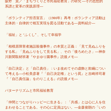
阪野 貢／「まちづくりと市民福祉教育」の研究 ―その思想的
系譜と変革の実践原理―
「ボランティア拒否宣言」（1986年）再考：ボランティア活動は
主体的・自律的で相互実現を図る活動である―資料紹介―
「福祉」と “ふくし” 、そして幸福学
「相模原障害者施設殺傷事件」の本質と正義：「見て見ぬふりを
する私」「見ぬふりをして見る私」、その「後ろめたさ」―神奈
川新聞取材班著『やまゆり園事件』読後メモ―
「自己決定」と「自己責任」：いま改めてその虚飾と欺瞞につい
て考える―小松美彦著『「自己決定権」という罠』と吉崎祥司著
『「自己責任論」をのりこえる』の読後メモ―
パターナリズムと市民福祉教育
「仲間とつながりハッピーに生きる」：「共感」とは心に人を住
まわせることである。その心に定員はない。―金森俊朗の「いの