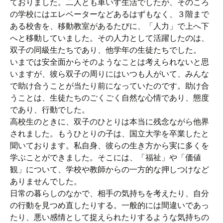
ておりました。二人とも車いす生活でしたが、そのころ
の学校にはエレベーターなどあるはずもなく、３階まで
ある校舎を、移動教室があるたびに、「人力」で上へ下
へと移動していました。その人力として活躍したのは、
双子の同級生たちであり、他学年の生徒たちでした。
いまでは安全面からそのようなことは考えられないと思
いますが、彼ら双子の周りにはいつも人がいて、みんな
で助け合うことが当たり前になっていたのです。助け合
うことは、生徒たちのごくごく自然な心情であり、態度
であり、行動でした。
高校生のときに、双子のひとりは本当に残念ながら他界
されました。もうひとりの子は、国立大学を卒業したと
聞いております。私自身、彼らの生き方から実に多くを
学ぶことができました。そこには、「福祉」や「価値
観」について、学校や教師からの一方的な押しつけなど
ありませんでした。
日常の暮らしのなかで、相手の気持ちを考えたり、自分
の行動を見つめ直したりする。一般的には間違いであっ
たり、悪い感情として捉えられたりするような気持ちの