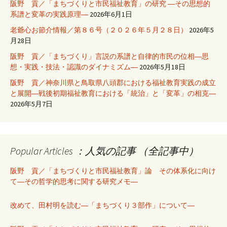
阪野 貢／「まちづくりと市民福祉教育」の研究 ―その思想的
系譜と変革の実践原理―
2026年6月1日
老爺心お節介情報／第８６号（２０２６年５月２８日）
2026年5
月28日
阪野 貢／「まちづくり」言説の系譜と自律的市民の位相―思
想・実践・技法・認識のダイナミズム―
2026年5月18日
阪野 貢／神奈川県と鳥取県八頭郡における福祉教育実践の成立
と展開―戦後初期福祉教育における「統治」と「変革」の相克―
2026年5月7日
Popular Articles ：人気の記事 （全記事中）
阪野 貢／「まちづくりと市民福祉教育」論 その体系化に向け
て―その哲学的思考に関する研究メモ―
改めて、田村明を読む―「まちづくり３部作」について―