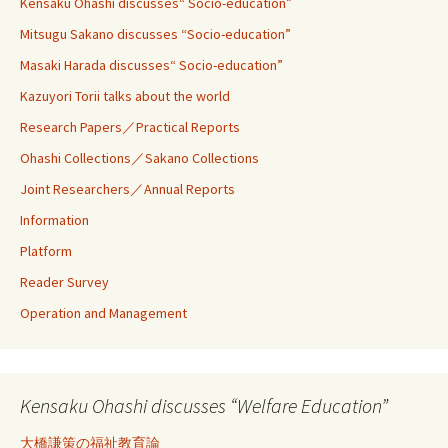
Kensaku Ohashi discusses“ Socio-education”
Mitsugu Sakano discusses “Socio-education”
Masaki Harada discusses“ Socio-education”
Kazuyori Torii talks about the world
Research Papers／Practical Reports
Ohashi Collections／Sakano Collections
Joint Researchers／Annual Reports
Information
Platform
Reader Survey
Operation and Management
Kensaku Ohashi discusses “Welfare Education”
大橋謙策の福祉教育論