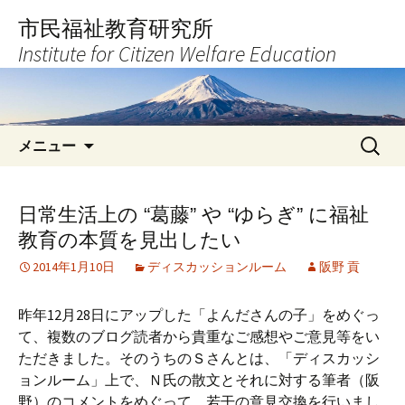
コ
市民福祉教育研究所
ン
Institute for Citizen Welfare Education
テ
ン
ツ
へ
検
ス
メニュー
索:
キ
ッ
プ
日常生活上の “葛藤” や “ゆらぎ” に福祉
教育の本質を見出したい
2014年1月10日
ディスカッションルーム
阪野 貢
昨年12月28日にアップした「よんださんの子」をめぐっ
て、複数のブログ読者から貴重なご感想やご意見等をい
ただきました。そのうちのＳさんとは、「ディスカッシ
ョンルーム」上で、Ｎ氏の散文とそれに対する筆者（阪
野）のコメントをめぐって、若干の意見交換を行いまし