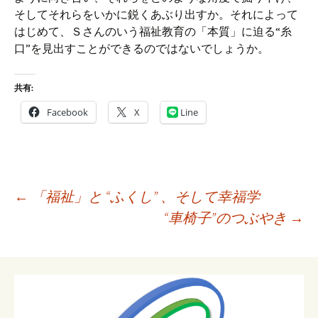
そしてそれらをいかに鋭くあぶり出すか。それによって
はじめて、Ｓさんのいう福祉教育の「本質」に迫る“糸
口”を見出すことができるのではないでしょうか。
共有:
Facebook
X
Line
投
←
「福祉」と “ふくし” 、そして幸福学
稿
“車椅子”のつぶやき
→
ナ
ビ
ゲ
ー
シ