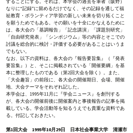
することにする。それは、本学会の過去を筆者（阪野）
なりに“記録”に留めるだけでなく、その記録を通して福
祉教育・ボランティア学習の新しい未来を切り拓くこと
を願うためでもある。その願いを十全にかなえるために
は、各大会の「基調報告」「記念講演」「課題別研究」
「自由研究発表」「シンポジウム」等の内容とそこでの
討議を総合的に検討・評価する必要があることはいうま
でもない。
なお、以下の資料は、各大会の『報告要旨集』（『発表
要旨集』）と、そこに掲載されている「開催要綱」を基
本に整理したものである（第2回大会を除く）。また、
「大会趣旨」の前段に、各大会の開催期日、会場、開催
地、大会テーマをそれぞれ記した。
本学会は、1995年11月に『学会ニュース』を創刊する
が、各大会の開催前後に開催案内と事後報告の記事を掲
載している。学会活動等を知るうえでも貴重な資料であ
る。付記しておきたい。
第1回大会 1995年10月29日 日本社会事業大学 清瀬市