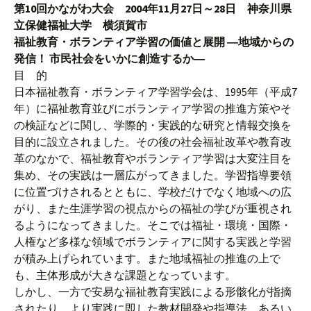
第10回かながわ大会 2004年11月27日～28日 神奈川県
立保健福祉大学 横須賀市
福祉教育・ボランティア学習の価値と展開 ―地域からの
発信！ 市民社会をいかに創造するか―
目 的
日本福祉教育・ボランティア学習学会は、1995年（平成7
年）に福祉教育並びにボランティア学習の推進方策やそ
の検証などに関し、学際的・実践的な研究と情報交換を
目的に設立されました。その後の社会福祉改革や教育改
革のなかで、福祉教育やボランティア学習は大変注目を
集め、その実践は一層広がってきました。学習指導要領
に位置づけされるとともに、学校だけでなく地域への広
がり、また生涯学習の視点からの福祉の学びが重視され
るようになってきました。そこでは福祉・環境・国際・
人権など多様な領域でボランティアに関する実践と学習
が積み上げられています。また地域福祉の推進の上で
も、主体形成が大きな課題となっています。
しかし、一方で安易な福祉教育実践による形骸化が指摘
されたり、より実践に即した教材開発や指導法、あるい