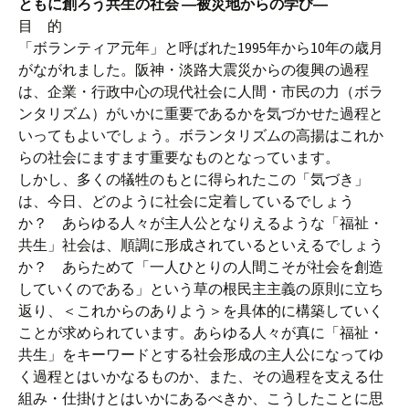
ともに創ろう共生の社会 ―被災地からの学び―
目 的
「ボランティア元年」と呼ばれた1995年から10年の歳月
がながれました。阪神・淡路大震災からの復興の過程
は、企業・行政中心の現代社会に人間・市民の力（ボラ
ンタリズム）がいかに重要であるかを気づかせた過程と
いってもよいでしょう。ボランタリズムの高揚はこれか
らの社会にますます重要なものとなっています。
しかし、多くの犠牲のもとに得られたこの「気づき」
は、今日、どのように社会に定着しているでしょう
か？ あらゆる人々が主人公となりえるような「福祉・
共生」社会は、順調に形成されているといえるでしょう
か？ あらためて「一人ひとりの人間こそが社会を創造
していくのである」という草の根民主主義の原則に立ち
返り、＜これからのありよう＞を具体的に構築していく
ことが求められています。あらゆる人々が真に「福祉・
共生」をキーワードとする社会形成の主人公になってゆ
く過程とはいかなるものか、また、その過程を支える仕
組み・仕掛けとはいかにあるべきか、こうしたことに思