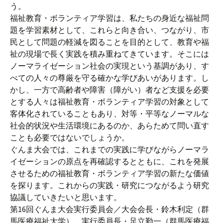
う。
福祉教育・ボランティア学習は、私たちの身近な福祉問
題を学習素材として、これらと向き合い、つながり、市
民として問題の軽減を図ることを目的として、教育や福
祉の現場で長く実践を積み重ねてきています。そこには
ノーマライゼーション社会の実現という基調があり、す
べての人々の尊厳を守る確かな学びあいがあります。し
かし、一方で高齢者や障害（障がい）者など支援を必要
とする人々は福祉教育・ボランティア学習の対象として
客体化されていることもあり、対等・平等なノーマルな
社会的状況や生活環境にあるのか、あらためて問い直す
ことも必要ではないでしょうか。
ぐんま大会では、これまでの実践に学びながらノーマラ
イゼーションの原点を再確認するとともに、これを発展
させるための福祉教育・ボランティア学習の新たな価値
を探ります。これからの実践・研究につながるよう研究
協議していきたいと思います。
第16回ぐんま大会実行委員会／大会会長・鈴木利定（群
馬医療福祉大学）、実行委員長・足立勤一（群馬医療福