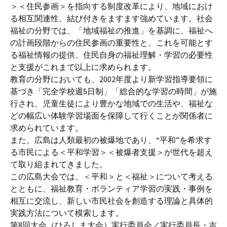
＞＜住民参画＞を指向する制度改革により、地域におけ
る相互関連性、結び付きをますます強めています。社会
福祉の分野では、「地域福祉の推進」を基調に、福祉へ
の計画段階からの住民参画の重要性と、これを可能とす
る福祉情報の提供、住民自身の福祉理解・学習の必要性
と支援がこれまで以上に求められます。
教育の分野においても、2002年度より新学習指導要領に
基づき「完全学校週5日制」「総合的な学習の時間」が施
行され、児童生徒により豊かな地域での生活や、福祉な
どの幅広い体験学習場面を保障して行くことが関係者に
求められています。
また、広島は人類最初の被爆地であり、“平和”を希求す
る市民による＜平和学習＞＜被爆者支援＞が世代を超え
て取り組まれてきました。
この広島大会では、＜平和＞と＜福祉＞について考える
とともに、福祉教育・ボランティア学習の実践・事例を
相互に交流し、新しい市民社会を創造する理論と具体的
実践方法について模索します。
第8回大会（ひろしま大会）実行委員会／実行委員長・吉