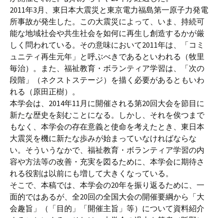
2011年3月、東日本大震災と東京電力福島第一原子力発電
所事故が発生した。この大震災によって、いま、持続可
能な地域社会や共生社会を如何に再生し創造するかが厳
しく問われている。その意味において2011年は、「コミ
ュニティ再生元年」と呼ぶべきであるといわれる（牧里
毎治）。また、福祉教育・ボランティア学習は、「次の
段階」（ネクストステージ）を描く必要があるともいわ
れる（原田正樹）。
本学会は、2014年11月に開催される第20回大会を節目に
新たな歴史を刻むことになる。しかし、それを俟つまで
もなく、本学会の存在意義と使命を考えたとき、東日本
大震災を機に新たな歩みが始まっていなければならな
い。そういうなかで、福祉教育・ボランティア学習の内
容や方法等の改善・充実を図るために、本学会に期待さ
れる役割は以前にも増して大きくなっている。
そこで、本稿では、本学会の20年を振り返るために、一
面的ではあるが、全20回の全国大会の開催要綱から「大
会趣旨」（「目的」「開催主旨」等）について資料紹介