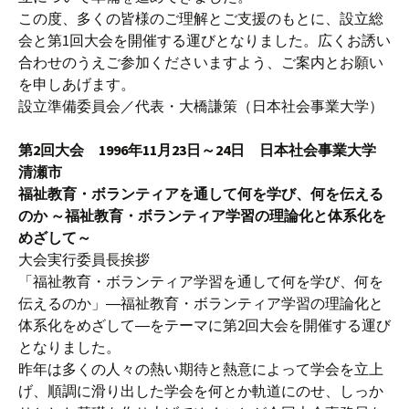
この度、多くの皆様のご理解とご支援のもとに、設立総
会と第1回大会を開催する運びとなりました。広くお誘い
合わせのうえご参加くださいますよう、ご案内とお願い
を申しあげます。
設立準備委員会／代表・大橋謙策（日本社会事業大学）
第2回大会 1996年11月23日～24日 日本社会事業大学
清瀬市
福祉教育・ボランティアを通して何を学び、何を伝える
のか ～福祉教育・ボランティア学習の理論化と体系化を
めざして～
大会実行委員長挨拶
「福祉教育・ボランティア学習を通して何を学び、何を
伝えるのか」―福祉教育・ボランティア学習の理論化と
体系化をめざして―をテーマに第2回大会を開催する運び
となりました。
昨年は多くの人々の熱い期待と熱意によって学会を立上
げ、順調に滑り出した学会を何とか軌道にのせ、しっか