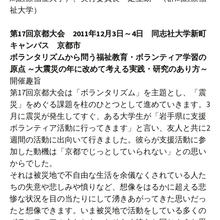
祉大学）
第17回京都大会 2011年12月3日～4日 同志社大学新町
キャンパス 京都市
ボランタリズムから問う福祉教育・ボランティア学習の
原点 ～大震災の年に改めて考える実践・研究のあり方～
開催趣旨
第17回京都大会は「ボランタリズム」を主題とし、「震
災」をめぐる課題を柱のひとつとして進めていきます。3
月に震災が発生してすぐ、ある大学生が「岩手県に支援
ボランティア活動に行ってきます」と言い、友人と共に2
週間の活動に出向いて行きました。彼らが支援活動に参
加した動機は「京都でじっとしていられない」との思い
からでした。
それは被災地で不自由な生活を余儀なくされている人た
ちの失意や悲しみや憤りなど、想像をはるかに超える悲
惨な状況を目の当たりにして湧きあがってきた思いだっ
たと想像できます。いま被災地で活動をしている多くの