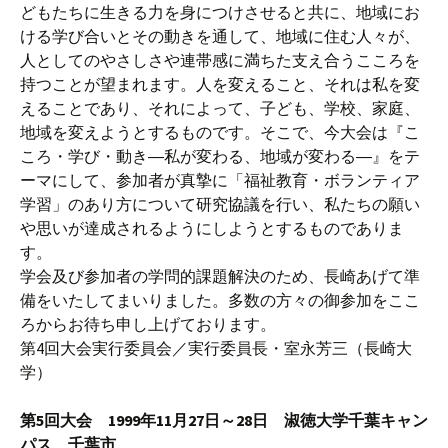
どもたちに生きる力を身につけさせると共に、地域にお
ける学び合いとその動きを通して、地域に住む人々が、
人としてのやさしさや連帯感に満ちた支え合うこころを
持つことが望まれます。人を変えること、それは私を変
えることであり、それによって、子ども、学校、家庭、
地域を変えようとするものです。そこで、今大会は『こ
ころ・学び・動き―私が変わる、地域が変わる―』をテ
ーマにして、参加者が真摯に「福祉教育・ボランティア
学習」のあり方について研究協議を行い、私たちの願い
や思いが達成されるようにしようとするものでありま
す。
学会及び参加者の学問的課題解決のため、長崎あげて準
備をいたしてまいりました。多数の方々の御参加をここ
ろからお待ち申し上げております。
第4回大会実行委員会／実行委員長・室永芳三（長崎大
学）
第5回大会 1999年11月27日～28日 淑徳大学千葉キャン
パス 千葉市