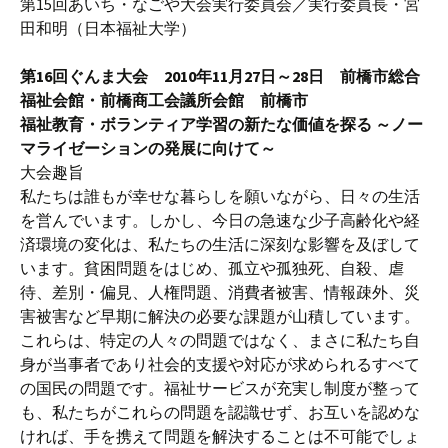
第15回あいち・なごや大会実行委員会／実行委員長・宮
田和明（日本福祉大学）
第16回ぐんま大会 2010年11月27日～28日 前橋市総合
福祉会館・前橋商工会議所会館 前橋市
福祉教育・ボランティア学習の新たな価値を探る ～ノー
マライゼーションの発展に向けて～
大会趣旨
私たちは誰もが幸せな暮らしを願いながら、日々の生活
を営んでいます。しかし、今日の急速な少子高齢化や経
済環境の変化は、私たちの生活に深刻な影響を及ぼして
います。貧困問題をはじめ、孤立や孤独死、自殺、虐
待、差別・偏見、人権問題、消費者被害、情報疎外、災
害被害など早期に解決の必要な課題が山積しています。
これらは、特定の人々の問題ではなく、まさに私たち自
身が当事者であり社会的支援や対応が求められるすべて
の国民の問題です。福祉サービスが充実し制度が整って
も、私たちがこれらの問題を認識せず、お互いを認めな
ければ、手を携えて問題を解決することは不可能でしょ