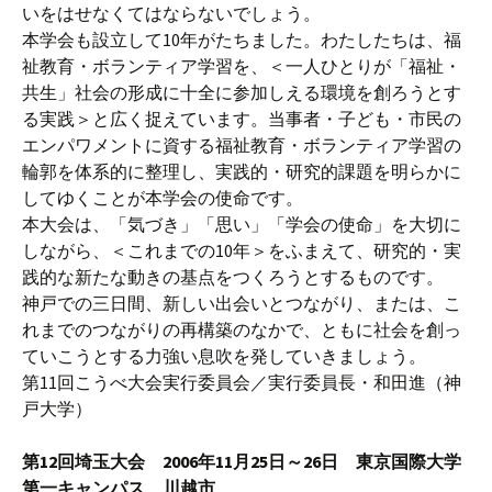
いをはせなくてはならないでしょう。
本学会も設立して10年がたちました。わたしたちは、福
祉教育・ボランティア学習を、＜一人ひとりが「福祉・
共生」社会の形成に十全に参加しえる環境を創ろうとす
る実践＞と広く捉えています。当事者・子ども・市民の
エンパワメントに資する福祉教育・ボランティア学習の
輪郭を体系的に整理し、実践的・研究的課題を明らかに
してゆくことが本学会の使命です。
本大会は、「気づき」「思い」「学会の使命」を大切に
しながら、＜これまでの10年＞をふまえて、研究的・実
践的な新たな動きの基点をつくろうとするものです。
神戸での三日間、新しい出会いとつながり、または、こ
れまでのつながりの再構築のなかで、ともに社会を創っ
ていこうとする力強い息吹を発していきましょう。
第11回こうべ大会実行委員会／実行委員長・和田進（神
戸大学）
第12回埼玉大会 2006年11月25日～26日 東京国際大学
第一キャンパス 川越市