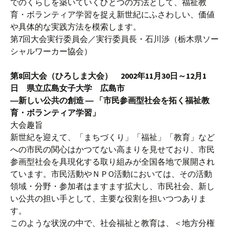
でのくらしを築いていくひとつの方法として、福祉教
育・ボランティア学習を捉え新世紀にふさわしい、価値
や具体的な実践方法を模索します。
第7回大会実行委員会／実行委員長・石川渉（栃木県ソー
シャルワーカー協会）
第8回大会（ひろしま大会） 2002年11月30日～12月1
日 県立広島女子大学 広島市
―新しい公共の創造 ― 「市民参画型社会を拓く福祉教
育・ボランティア学習」
大会趣旨
新世紀を迎えて、「まちづくり」「福祉」「教育」など
への市民の関心はかつてない高まりを見せており、市民
参画型社会を具現化する取り組みが全国各地で展開され
ています。市民活動やＮＰО活動においては、その活動
領域・分野・参加者はますます拡大し、市民社会、新し
い公共の担い手として、主要な役割を担いつつありま
す。
このような状況の中で、社会福祉と教育は、＜地方分権