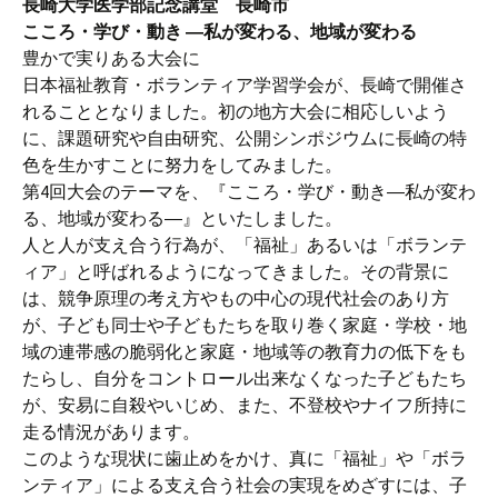
長崎大学医学部記念講堂 長崎市
こころ・学び・動き ―私が変わる、地域が変わる
豊かで実りある大会に
日本福祉教育・ボランティア学習学会が、長崎で開催さ
れることとなりました。初の地方大会に相応しいよう
に、課題研究や自由研究、公開シンポジウムに長崎の特
色を生かすことに努力をしてみました。
第4回大会のテーマを、『こころ・学び・動き―私が変わ
る、地域が変わる―』といたしました。
人と人が支え合う行為が、「福祉」あるいは「ボランテ
ィア」と呼ばれるようになってきました。その背景に
は、競争原理の考え方やもの中心の現代社会のあり方
が、子ども同士や子どもたちを取り巻く家庭・学校・地
域の連帯感の脆弱化と家庭・地域等の教育力の低下をも
たらし、自分をコントロール出来なくなった子どもたち
が、安易に自殺やいじめ、また、不登校やナイフ所持に
走る情況があります。
このような現状に歯止めをかけ、真に「福祉」や「ボラ
ンティア」による支え合う社会の実現をめざすには、子