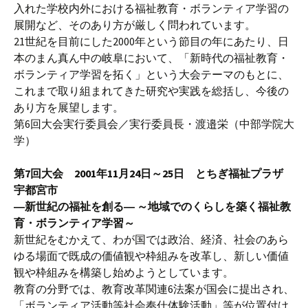
入れた学校内外における福祉教育・ボランティア学習の
展開など、そのあり方が厳しく問われています。
21世紀を目前にした2000年という節目の年にあたり、日
本のまん真ん中の岐阜において、「新時代の福祉教育・
ボランティア学習を拓く」という大会テーマのもとに、
これまで取り組まれてきた研究や実践を総括し、今後の
あり方を展望します。
第6回大会実行委員会／実行委員長・渡邉栄（中部学院大
学）
第7回大会 2001年11月24日～25日 とちぎ福祉プラザ
宇都宮市
―新世紀の福祉を創る― ～地域でのくらしを築く福祉教
育・ボランティア学習～
新世紀をむかえて、わが国では政治、経済、社会のあら
ゆる場面で既成の価値観や枠組みを改革し、新しい価値
観や枠組みを構築し始めようとしています。
教育の分野では、教育改革関連6法案が国会に提出され、
「ボランティア活動等社会奉仕体験活動」等が位置付け