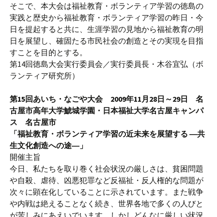
そこで、本大会は福祉教育・ボランティア学習の徳島の
実践と歴史から福祉教育・ボランティア学習の昨日・今
日を提起すると共に、生涯学習の見地から福祉教育の明
日を展望し、確固たる市民社会の創造とその実現を目指
すことを目的とする。
第14回徳島大会実行委員会／実行委員長・木谷宜弘（ボ
ランティア研究所）
第15回あいち・なごや大会 2009年11月28日～29日 名
古屋市高年大学鯱城学園・日本福祉大学名古屋キャンパ
ス 名古屋市
「福祉教育・ボランティア学習の近未来を展望する ―共
生文化創造への途―」
開催主旨
今日、私たちを取り巻く社会状況の厳しさは、貧困問題
や自殺、虐待、凶悪犯罪など反福祉・反人権的な問題が
次々に顕在化していることに示されています。また戦争
や内戦は絶えることなく続き、世界各地で多くの人びと
が苦しみにあえいでいます。しかしどんなに厳しい状況