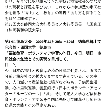
あり、今までに取り組んできた学校と地域社会のつなが
りの現状と課題を学びあい、これからの参加型の市民社
会を創る「福祉」と「教育」の連携のあり方を探ること
を目的に開催する。
第13回大会静岡大会実行委員会／実行委員長・志田直正
（静岡英和学院大学）
第14回徳島大会 2008年11月29日～30日 徳島県郷土文
化会館・四国大学 徳島市
「福祉教育・ボランティア学習の昨日、今日、明日 市
民社会の創造とその実現を目指して」
目 的
今、日本の福祉と教育は経済の激流に翻弄され、両者の
分断と格差社会の拡大がますます進んでいる。その中
で、人口減少と産業格差に喘ぎながらも、子供民生活
動、心の里親運動、善意銀行（日本のボランティアセン
ターのルーツの一つ）活動、そして老人大学など福祉教
育・ボランティア学習を全国に先駆けて開花せしめた徳
島県の実践とその歴史がある。