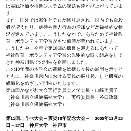
は実践評価や推進システムの課題も浮かび上がっていま
す。
また、国外では戦争とテロが繰り返され、国内でも自殺
者が増えたり、虐待や暴力行為の増加など反福祉的な状
況が進んでいます。こうしたなかで、あらためて福祉教
育・ボランティア学習がもつ価値が問われています。
こうした中、今年で第10回の節目を迎えるにあたって、
福祉教育・ボランティア学習の先駆的な取り組みをして
きた神奈川県での開催を企画しました。
この10年間の本学会の蓄積を総括し今後の展開を示すと
ともに、神奈川県内における実践の掘り起こしと研究の
組織化をめざして開催いたします。
第10回かながわ大会実行委員会／学会長・山崎美貴子
（神奈川県立保健福祉大学）、実行委員長・谷口政隆
（神奈川県立保健福祉大学）
第11回こうべ大会～震災10年記念大会～ 2005年11月25
日～27日 神戸大学 神戸市