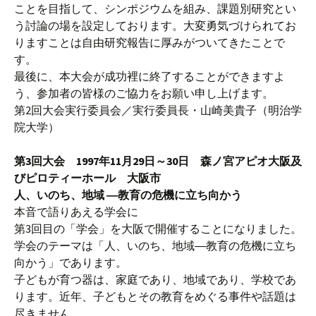
ことを目指して、シンポジウムを組み、課題別研究とい
う討論の場を設定しております。大変勇気づけられてお
りますことは自由研究報告に厚みがついてきたことで
す。
最後に、本大会が成功裡に終了することができますよ
う、参加者の皆様のご協力をお願い申し上げます。
第2回大会実行委員会／実行委員長・山崎美貴子（明治学
院大学）
第3回大会 1997年11月29日～30日 森ノ宮アピオ大阪及
びピロティーホール 大阪市
人、いのち、地域 ―教育の危機に立ち向かう
本音で語りあえる学会に
第3回目の「学会」を大阪で開催することになりました。
学会のテーマは「人、いのち、地域―教育の危機に立ち
向かう」であります。
子どもが育つ器は、家庭であり、地域であり、学校であ
ります。近年、子どもとその教育をめぐる事件や話題は
尽きません。