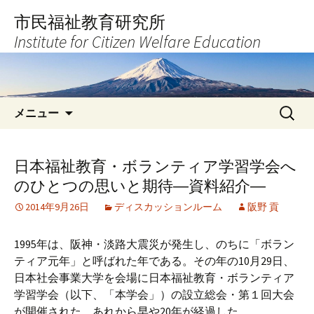
コ
市民福祉教育研究所
ン
Institute for Citizen Welfare Education
テ
ン
ツ
へ
検
ス
メニュー
索:
キ
ッ
プ
日本福祉教育・ボランティア学習学会へ
のひとつの思いと期待―資料紹介―
2014年9月26日
ディスカッションルーム
阪野 貢
1995年は、阪神・淡路大震災が発生し、のちに「ボラン
ティア元年」と呼ばれた年である。その年の10月29日、
日本社会事業大学を会場に日本福祉教育・ボランティア
学習学会（以下、「本学会」）の設立総会・第１回大会
が開催された。あれから早や20年が経過した。