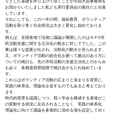
りとした基礎を作り上げてゆくことが今回大会事務局を
お預かりいたしました私ども実行委員会の責任だと自覚
しています。
それにしても、この一年の間、福祉教育、ボランティア
活動を取り巻く社会状況は大きく変化し始めておりま
す。
例えば、全国各地で活発に議論が展開したのはＮＰО市
民活動支援に関する立法化の動きに対してでした。この
事は様々な提案が出され、法制化の動きが見られます。
又、ボランティア活動の総合化を廻って拠点のあり方に
ついての検討も、先の市民活動の支援立法化とのからみ
もあり、各都道府県段階で検討会がもたれ始めていま
す。
これらはボランティア活動の広まりと深まりを背景に、
実践の体系化、理論化を促すものでもあると考えており
ます。
時代的背景を認識しつつ、我々学会を構成する者達がこ
の変動する状況に左右されることなく、実践の体系化、
理論化に向けて議論を多面的に深める場を設定してゆく