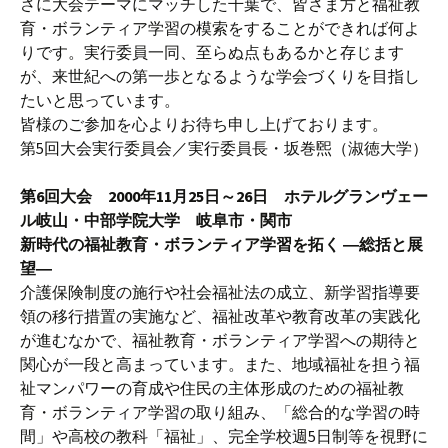
さに大会テーマにマッチした千葉で、皆さま方と福祉教
育・ボランティア学習の模索をすることができれば何よ
りです。実行委員一同、至らぬ点もあるかと存じます
が、来世紀への第一歩となるような学会づくりを目指し
たいと思っています。
皆様のご参加を心よりお待ち申し上げております。
第5回大会実行委員会／実行委員長・坂巻煕（淑徳大学）
第6回大会 2000年11月25日～26日 ホテルグランヴェー
ル岐山・中部学院大学 岐阜市・関市
新時代の福祉教育・ボランティア学習を拓く ―総括と展
望―
介護保険制度の施行や社会福祉法の成立、新学習指導要
領の移行措置の実施など、福祉改革や教育改革の実践化
が進むなかで、福祉教育・ボランティア学習への期待と
関心が一段と高まっています。また、地域福祉を担う福
祉マンパワーの育成や住民の主体形成のための福祉教
育・ボランティア学習の取り組み、「総合的な学習の時
間」や高校の教科「福祉」、完全学校週5日制等を視野に