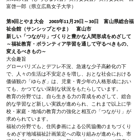
富啓一郎（県立広島女子大学）
第9回とやま大会 2003年11月29日～30日 富山県総合福
祉会館（サンシップとやま） 富山市
新しい「つながり」づくりと豊かな人間形成をめざして
～福祉教育・ボランティア学習を通して守るべきもの、
変えるべきもの～
大会趣旨
グローバリズムとデフレ不況、急速な少子高齢化の下
で、人々の生活は不安定さを増し、おとな社会における
価値観の「ゆらぎ」は、児童・青少年の人格形成におい
ても、かつてない深刻な状況をもたらしています。
教育の分野では、自ら生きる力の育成をめざして、総合
的な学習など新しい実践が進められ、これまで以上に学
校・家庭・地域の教育力の強化と相互の「つながり」が
求められています。
福祉の分野でも、住民参画による公民協働のまちづくり
をめざす地域福祉計画策定への取り組みが進められ、市