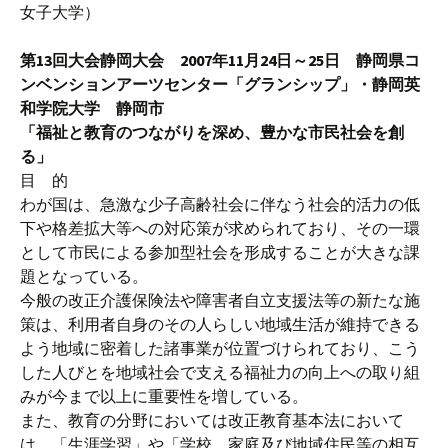
女子大学）
第13回大会静岡大会 2007年11月24日～25日 静岡県コ
ンベンションアーツセンター「グランシップ」・静岡英
和学院大学 静岡市
「福祉と教育のつながりを深め、豊かな市民社会を創
る」
目 的
わが国は、急激な少子高齢社会に伴なう社会的活力の低
下や格差拡大等への対応策が求められており、その一環
として市民による参加型社会を形成することが大きな課
題となっている。
今般の改正介護保険法や障害者自立支援法等の新たな施
策は、利用者自身のその人らしい地域生活が維持できる
よう地域に密着した諸事業が位置づけられており、こう
した人びとを地域社会で支える福祉力の向上への取り組
みが今まで以上に重要性を増している。
また、教育の分野においては改正教育基本法において
は、「生涯学習」や「学校、家庭及び地域住民等の相互