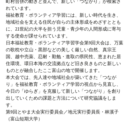
町村合併の動きと並んで、新しい「つながり」が模索さ
れています。
福祉教育・ボランティア学習には、新しい時代を生き、
地域社会を支える住民が自らの主体形成をめざすととも
に、21世紀の大半を担う児童・青少年の人間形成に寄与
する使命が課せられています。
日本福祉教育・ボランティア学習学会第9回大会は、万葉
の歌枕や立山・黒部などの美しく厳しい自然、真宗王
国、越中売薬、忍耐・勤勉・進取の県民性、恵まれた居
住環境、環日本海の交流拠点など旧き良きものと新しい
ものとが融合したここ富山の地で開催します。
本大会では、先人達や地域社会が築いてきた「つなが
り」を福祉教育・ボランティア学習の視点から見直し、
今日の「ゆらぎ」を克服して新しい「つながり」を創り
出していくための課題と方法について研究協議をしま
す。
第9回とやま大会実行委員会／地元実行委員長・林溪子
（富山短期大学）