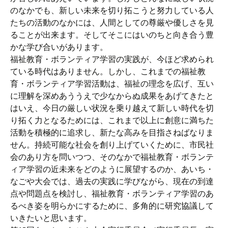
のなかでも、新しい未来を切り拓こうと努力している人
たちの活動のなかには、人間としての尊厳や優しさを見
ることが出来ます。そしてそこにはいのちと向き合う豊
かな学び合いがあります。
福祉教育・ボランティア学習の実践が、今ほど求められ
ている時代はありません。しかし、これまでの福祉教
育・ボランティア学習活動は、福祉の理念を広げ、互い
に理解を深めあううえで少なからぬ成果をあげてきたと
はいえ、今日の厳しい状況を乗り越えて新しい時代を切
り拓く力となるためには、これまで以上に創意に満ちた
活動を積極的に追求し、新たな高みを目指さねばなりま
せん。持続可能な社会を創り上げていくために、市民社
会のあり方を問いつつ、そのなかで福祉教育・ボランテ
ィア学習の近未来をどのように展望するのか、あいち・
なごや大会では、過去の実践に学びながら、現在の到達
点や問題点を検討し、福祉教育・ボランティア学習のあ
るべき姿を明らかにするために、多角的に研究協議して
いきたいと思います。