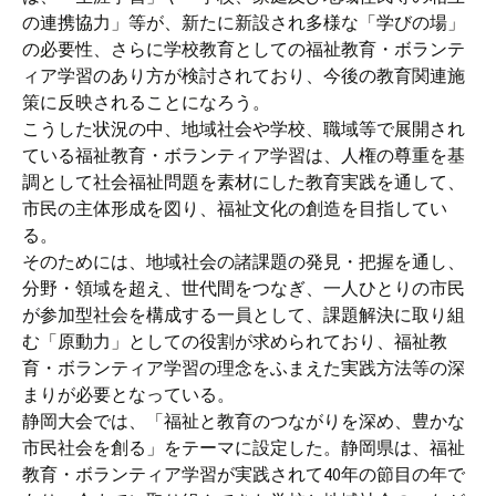
の連携協力」等が、新たに新設され多様な「学びの場」
の必要性、さらに学校教育としての福祉教育・ボランテ
ィア学習のあり方が検討されており、今後の教育関連施
策に反映されることになろう。
こうした状況の中、地域社会や学校、職域等で展開され
ている福祉教育・ボランティア学習は、人権の尊重を基
調として社会福祉問題を素材にした教育実践を通して、
市民の主体形成を図り、福祉文化の創造を目指してい
る。
そのためには、地域社会の諸課題の発見・把握を通し、
分野・領域を超え、世代間をつなぎ、一人ひとりの市民
が参加型社会を構成する一員として、課題解決に取り組
む「原動力」としての役割が求められており、福祉教
育・ボランティア学習の理念をふまえた実践方法等の深
まりが必要となっている。
静岡大会では、「福祉と教育のつながりを深め、豊かな
市民社会を創る」をテーマに設定した。静岡県は、福祉
教育・ボランティア学習が実践されて40年の節目の年で