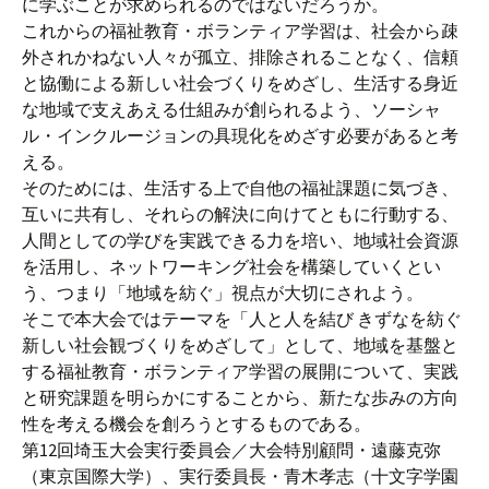
に学ぶことが求められるのではないだろうか。
これからの福祉教育・ボランティア学習は、社会から疎
外されかねない人々が孤立、排除されることなく、信頼
と協働による新しい社会づくりをめざし、生活する身近
な地域で支えあえる仕組みが創られるよう、ソーシャ
ル・インクルージョンの具現化をめざす必要があると考
える。
そのためには、生活する上で自他の福祉課題に気づき、
互いに共有し、それらの解決に向けてともに行動する、
人間としての学びを実践できる力を培い、地域社会資源
を活用し、ネットワーキング社会を構築していくとい
う、つまり「地域を紡ぐ」視点が大切にされよう。
そこで本大会ではテーマを「人と人を結び きずなを紡ぐ
新しい社会観づくりをめざして」として、地域を基盤と
する福祉教育・ボランティア学習の展開について、実践
と研究課題を明らかにすることから、新たな歩みの方向
性を考える機会を創ろうとするものである。
第12回埼玉大会実行委員会／大会特別顧問・遠藤克弥
（東京国際大学）、実行委員長・青木孝志（十文字学園