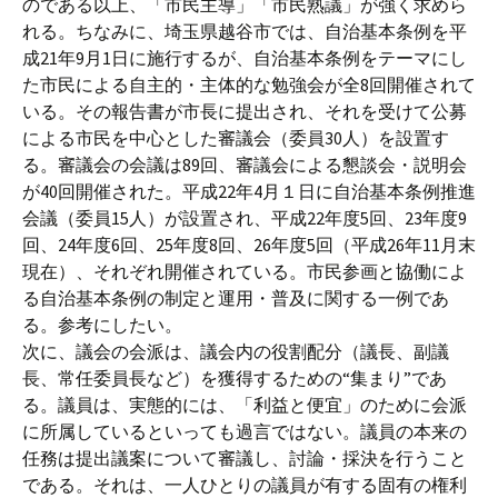
のである以上、「市民主導」「市民熟議」が強く求めら
れる。ちなみに、埼玉県越谷市では、自治基本条例を平
成21年9月1日に施行するが、自治基本条例をテーマにし
た市民による自主的・主体的な勉強会が全8回開催されて
いる。その報告書が市長に提出され、それを受けて公募
による市民を中心とした審議会（委員30人）を設置す
る。審議会の会議は89回、審議会による懇談会・説明会
が40回開催された。平成22年4月１日に自治基本条例推進
会議（委員15人）が設置され、平成22年度5回、23年度9
回、24年度6回、25年度8回、26年度5回（平成26年11月末
現在）、それぞれ開催されている。市民参画と協働によ
る自治基本条例の制定と運用・普及に関する一例であ
る。参考にしたい。
次に、議会の会派は、議会内の役割配分（議長、副議
長、常任委員長など）を獲得するための“集まり”であ
る。議員は、実態的には、「利益と便宜」のために会派
に所属しているといっても過言ではない。議員の本来の
任務は提出議案について審議し、討論・採決を行うこと
である。それは、一人ひとりの議員が有する固有の権利