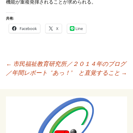
機能が重複発揮されることが求められる。
共有:
Facebook
X
Line
投
←
市民福祉教育研究所／２０１４年のブログ
稿
／年間レポート
“あっ！” と直覚すること
→
ナ
ビ
ゲ
ー
シ
ョ
ン