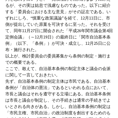
るが、その実は姑息で浅慮なものであった。以下に紹介
する「委員会における主な意見」がその証左である。い
ずれにしろ、“慎重な政策議論”を経て、12月11日に、市
側が提出していた原案を可決するに至った。それを受け
て、同年11月27日に開会された「平成26年関市議会第4回
定例会議」（～12月19日）の最終日に「関市自治基本条
例」（以下、「条例」）が可決・成立し、12月25日に公
布・施行された。
以上が、検討委員会の委員募集から条例の制定・施行ま
での概要である。
ここで、敢えて、自治基本条例の制定主体と議会の会派
に関して一言しておきたい。
先ず、自治基本条例の制定主体は市民である。自治基本
条例が「自治体の憲法」であるといわれる点において、
市長と議会はそれを遵守する立場にある。自治基本条例
は市長と議会が制定し、その手続きは通常の手続きでよ
いとされる向きがある。しかし、自治基本条例の制定は
「市民主権、市民自治」の政治制度を創出するためのも