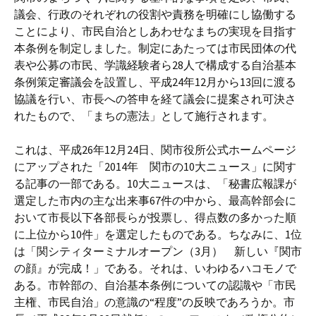
議会、行政のそれぞれの役割や責務を明確にし協働する
ことにより、市民自治としあわせなまちの実現を目指す
本条例を制定しました。制定にあたっては市民団体の代
表や公募の市民、学識経験者ら28人で構成する自治基本
条例策定審議会を設置し、平成24年12月から13回に渡る
協議を行い、市長への答申を経て議会に提案され可決さ
れたもので、「まちの憲法」として施行されます。
これは、平成26年12月24日、関市役所公式ホームページ
にアップされた「2014年 関市の10大ニュース」に関す
る記事の一部である。10大ニュースは、「秘書広報課が
選定した市内の主な出来事67件の中から、最高幹部会に
おいて市長以下各部長らが投票し、得点数の多かった順
に上位から10件」を選定したものである。ちなみに、1位
は「関シティターミナルオープン（3月） 新しい『関市
の顔』が完成！」である。それは、いわゆるハコモノで
ある。市幹部の、自治基本条例についての認識や「市民
主権、市民自治」の意識の“程度”の反映であろうか。市