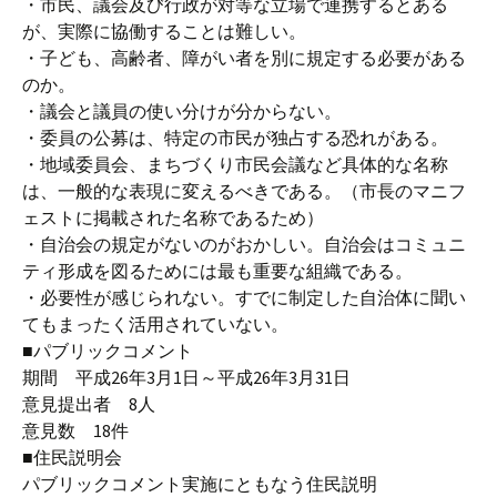
・市民、議会及び行政が対等な立場で連携するとある
が、実際に協働することは難しい。
・子ども、高齢者、障がい者を別に規定する必要がある
のか。
・議会と議員の使い分けが分からない。
・委員の公募は、特定の市民が独占する恐れがある。
・地域委員会、まちづくり市民会議など具体的な名称
は、一般的な表現に変えるべきである。（市長のマニフ
ェストに掲載された名称であるため）
・自治会の規定がないのがおかしい。自治会はコミュニ
ティ形成を図るためには最も重要な組織である。
・必要性が感じられない。すでに制定した自治体に聞い
てもまったく活用されていない。
■パブリックコメント
期間 平成26年3月1日～平成26年3月31日
意見提出者 8人
意見数 18件
■住民説明会
パブリックコメント実施にともなう住民説明