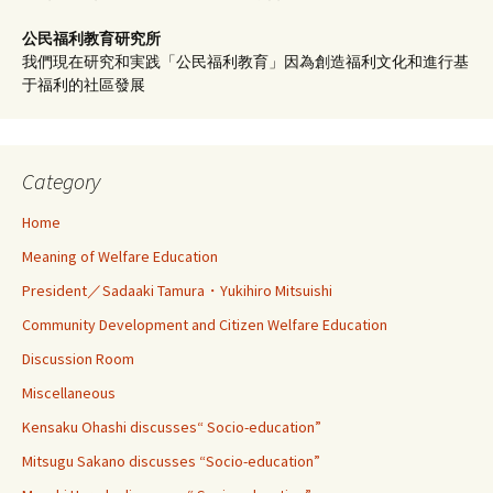
公民福利教育
研究所
我們現在研究和実践「公民福利教育」因為創造福利文化和進行基
于福利的社區發展
Category
Home
Meaning of Welfare Education
President／Sadaaki Tamura・Yukihiro Mitsuishi
Community Development and Citizen Welfare Education
Discussion Room
Miscellaneous
Kensaku Ohashi discusses“ Socio-education”
Mitsugu Sakano discusses “Socio-education”