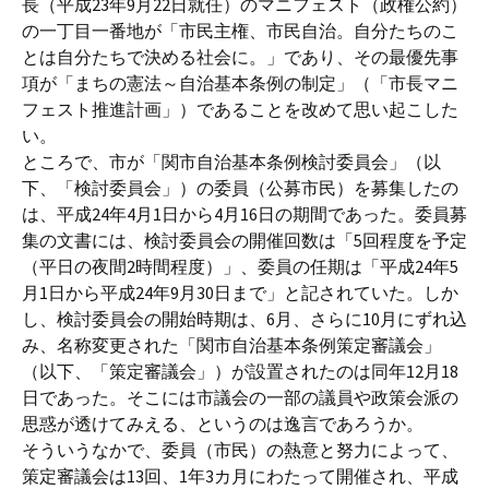
長（平成23年9月22日就任）のマニフェスト（政権公約）
の一丁目一番地が「市民主権、市民自治。自分たちのこ
とは自分たちで決める社会に。」であり、その最優先事
項が「まちの憲法～自治基本条例の制定」（「市長マニ
フェスト推進計画」）であることを改めて思い起こした
い。
ところで、市が「関市自治基本条例検討委員会」（以
下、「検討委員会」）の委員（公募市民）を募集したの
は、平成24年4月1日から4月16日の期間であった。委員募
集の文書には、検討委員会の開催回数は「5回程度を予定
（平日の夜間2時間程度）」、委員の任期は「平成24年5
月1日から平成24年9月30日まで」と記されていた。しか
し、検討委員会の開始時期は、6月、さらに10月にずれ込
み、名称変更された「関市自治基本条例策定審議会」
（以下、「策定審議会」）が設置されたのは同年12月18
日であった。そこには市議会の一部の議員や政策会派の
思惑が透けてみえる、というのは逸言であろうか。
そういうなかで、委員（市民）の熱意と努力によって、
策定審議会は13回、1年3カ月にわたって開催され、平成