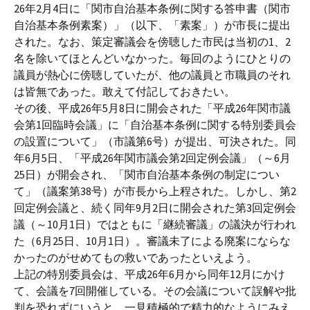
26年2月4日に「関市自治基本条例に関する答申書（関市
自治基本条例素案）」（以下、「素案」）が市長に提出
された。なお、策定審議会を傍聴した市民は当初の1、2
名を除いてほとんどいなかった。毎回のようにひとりの
議員が熱心に傍聴していたが、他の議員と市職員のそれ
は皆無であった。敢えて付記しておきたい。
その後、平成26年5月8日に開会された「平成26年関市議
会第1回臨時会議」に「自治基本条例に関する特別委員会
の設置について」（市議第6号）が提出、可決された。同
年6月5日、「平成26年関市議会第2回定例会議」（～6月
25日）が開会され、「関市自治基本条例の制定につい
て」（議案第38号）が市長から上程された。しかし、第2
回定例会議と、続く同年9月2日に開会された第3回定例会
議（～10月1日）ではともに「継続審議」の議決が行われ
た（6月25日、10月1日）。審議未了による廃案にならな
かったのがせめてもの救いであったといえよう。
上記の特別委員会は、平成26年6月から同年12月にかけ
て、会議を7回開催している。その会議について誤解や批
判を恐れずにいうと、一見積極的で精力的なようにみえ