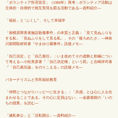
「ボランティア拒否宣言」（1986年）再考：ボランティア活動は
主体的・自律的で相互実現を図る活動である―資料紹介―
「福祉」と “ふくし” 、そして幸福学
「相模原障害者施設殺傷事件」の本質と正義：「見て見ぬふりを
する私」「見ぬふりをして見る私」、その「後ろめたさ」―神奈
川新聞取材班著『やまゆり園事件』読後メモ―
「自己決定」と「自己責任」：いま改めてその虚飾と欺瞞につい
て考える―小松美彦著『「自己決定権」という罠』と吉崎祥司著
『「自己責任論」をのりこえる』の読後メモ―
パターナリズムと市民福祉教育
「仲間とつながりハッピーに生きる」：「共感」とは心に人を住
まわせることである。その心に定員はない。―金森俊朗の「いの
ちの授業」を読む―
「滅私奉公」と「活私開公」―資料紹介―