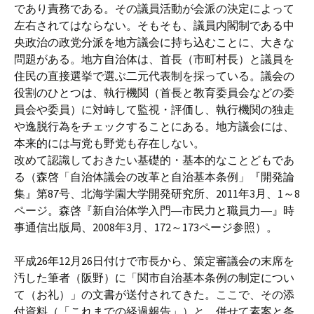
であり責務である。その議員活動が会派の決定によって
左右されてはならない。そもそも、議員内閣制である中
央政治の政党分派を地方議会に持ち込むことに、大きな
問題がある。地方自治体は、首長（市町村長）と議員を
住民の直接選挙で選ぶ二元代表制を採っている。議会の
役割のひとつは、執行機関（首長と教育委員会などの委
員会や委員）に対峙して監視・評価し、執行機関の独走
や逸脱行為をチェックすることにある。地方議会には、
本来的には与党も野党も存在しない。
改めて認識しておきたい基礎的・基本的なことどもであ
る（森啓「自治体議会の改革と自治基本条例」『開発論
集』第87号、北海学園大学開発研究所、2011年3月、1～8
ページ。森啓『新自治体学入門―市民力と職員力―』時
事通信出版局、2008年3月、172～173ページ参照）。
平成26年12月26日付けで市長から、策定審議会の末席を
汚した筆者（阪野）に「関市自治基本条例の制定につい
て（お礼）」の文書が送付されてきた。ここで、その添
付資料（「これまでの経過報告」）と、併せて素案と条