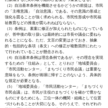
（2）自治基本条例を機能させるかどうかの前提は、市民
の「主権意識」「自治意識」である。その意識の形成と
強化を図ることが強く求められる。市民性形成や市民福
祉教育などの推進が図られねばならない。
（3）条例は、素案に修正が加えられたものになっている
が、答申後の取り扱いは最終的には市長や議会に委ねら
れることになる。ただ、文言の変更はさておき、抽象
的・包括的な条項（条文）への修正が複数箇所にわたっ
て行われていることが懸念される。
（4）自治基本条例は理念条例であるが、その理念を実現
するための「仕組み」として、とりわけ「地域委員会」
「市民活動センター」「まちづくり市民会議」は重要な
意味をもつ。条例が画塀に帰すことのないよう、具体的
な規定が必要となる。
（5）「地域委員会」「市民活動センター」「まちづくり
市民会議」は、市民が主役のまちづくりを確かで豊かな
ものにするためにも、三位一体の機関・組織として位置
づけられることが大切になる。そのうえで、それぞれの