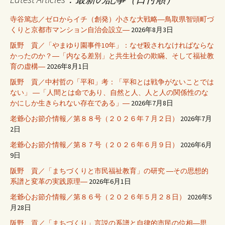
寺谷篤志／ゼロからイチ（創発）小さな大戦略―鳥取県智頭町づ
くりと京都市マンション自治会設立―
2026年8月3日
阪野 貢／「やまゆり園事件10年」：なぜ殺されなければならな
かったのか？―「内なる差別」と共生社会の欺瞞、そして福祉教
育の虚構―
2026年8月1日
阪野 貢／中村哲の「平和」考：「平和とは戦争がないことでは
ない」 ―「人間とは命であり、自然と人、人と人の関係性のな
かにしか生きられない存在である」―
2026年7月8日
老爺心お節介情報／第８８号（２０２６年７月２日）
2026年7月
2日
老爺心お節介情報／第８７号（２０２６年６月９日）
2026年6月
9日
阪野 貢／「まちづくりと市民福祉教育」の研究 ―その思想的
系譜と変革の実践原理―
2026年6月1日
老爺心お節介情報／第８６号（２０２６年５月２８日）
2026年5
月28日
阪野 貢／「まちづくり」言説の系譜と自律的市民の位相―思