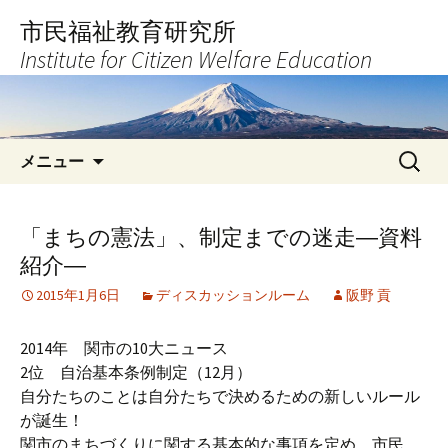
コ
市民福祉教育研究所
ン
Institute for Citizen Welfare Education
テ
ン
ツ
へ
検
ス
メニュー
索:
キ
ッ
プ
「まちの憲法」、制定までの迷走―資料
紹介―
2015年1月6日
ディスカッションルーム
阪野 貢
2014年 関市の10大ニュース
2位 自治基本条例制定（12月）
自分たちのことは自分たちで決めるための新しいルール
が誕生！
関市のまちづくりに関する基本的な事項を定め、市民、