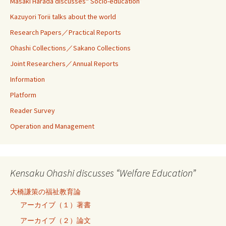
Masaki Harada discusses“ Socio-education”
Kazuyori Torii talks about the world
Research Papers／Practical Reports
Ohashi Collections／Sakano Collections
Joint Researchers／Annual Reports
Information
Platform
Reader Survey
Operation and Management
Kensaku Ohashi discusses “Welfare Education”
大橋謙策の福祉教育論
アーカイブ（１）著書
アーカイブ（２）論文