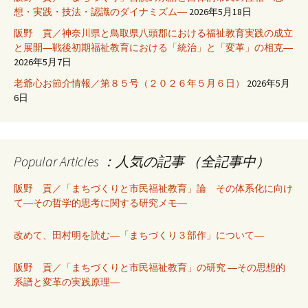
想・実践・技法・認識のダイナミズム―
2026年5月18日
阪野 貢／神奈川県と鳥取県八頭郡における福祉教育実践の成立
と展開―戦後初期福祉教育における「統治」と「変革」の相克―
2026年5月7日
老爺心お節介情報／第８５号（２０２６年５月６日）
2026年5月
6日
Popular Articles ：人気の記事 （全記事中）
阪野 貢／「まちづくりと市民福祉教育」論 その体系化に向け
て―その哲学的思考に関する研究メモ―
改めて、田村明を読む―「まちづくり３部作」について―
阪野 貢／「まちづくりと市民福祉教育」の研究 ―その思想的
系譜と変革の実践原理―