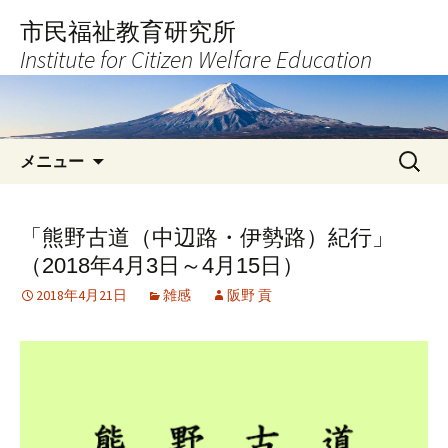
コ
市民福祉教育研究所
ン
Institute for Citizen Welfare Education
テ
ン
ツ
へ
検
ス
メニュー
索:
キ
ッ
プ
「熊野古道（中辺路・伊勢路）紀行」
（2018年4月3日～4月15日）
2018年4月21日
雑感
阪野 貢