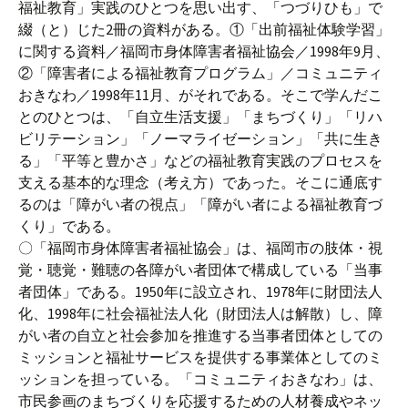
福祉教育」実践のひとつを思い出す、「つづりひも」で
綴（と）じた2冊の資料がある。①「出前福祉体験学習」
に関する資料／福岡市身体障害者福祉協会／1998年9月、
②「障害者による福祉教育プログラム」／コミュニティ
おきなわ／1998年11月、がそれである。そこで学んだこ
とのひとつは、「自立生活支援」「まちづくり」「リハ
ビリテーション」「ノーマライゼーション」「共に生き
る」「平等と豊かさ」などの福祉教育実践のプロセスを
支える基本的な理念（考え方）であった。そこに通底す
るのは「障がい者の視点」「障がい者による福祉教育づ
くり」である。
〇「福岡市身体障害者福祉協会」は、福岡市の肢体・視
覚・聴覚・難聴の各障がい者団体で構成している「当事
者団体」である。1950年に設立され、1978年に財団法人
化、1998年に社会福祉法人化（財団法人は解散）し、障
がい者の自立と社会参加を推進する当事者団体としての
ミッションと福祉サービスを提供する事業体としてのミ
ッションを担っている。「コミュニティおきなわ」は、
市民参画のまちづくりを応援するための人材養成やネッ