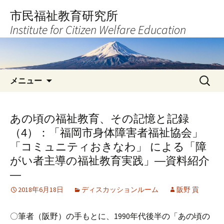
コ
市民福祉教育研究所
ン
Institute for Citizen Welfare Education
テ
ン
ツ
へ
検
ス
メニュー
索:
キ
ッ
プ
あの頃の福祉教育、その記憶と記録
（4）：「福岡市身体障害者福祉協会」
「コミュニティおきなわ」 による「障
がい者主導の福祉教育実践」―資料紹介
―
2018年6月18日
ディスカッションルーム
阪野 貢
〇筆者（阪野）の手もとに、1990年代後半の「あの頃の