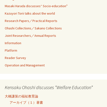
Masaki Harada discusses“ Socio-education”
Kazuyori Torii talks about the world
Research Papers／Practical Reports
Ohashi Collections／Sakano Collections
Joint Researchers／Annual Reports
Information
Platform
Reader Survey
Operation and Management
Kensaku Ohashi discusses “Welfare Education”
大橋謙策の福祉教育論
アーカイブ（１）著書