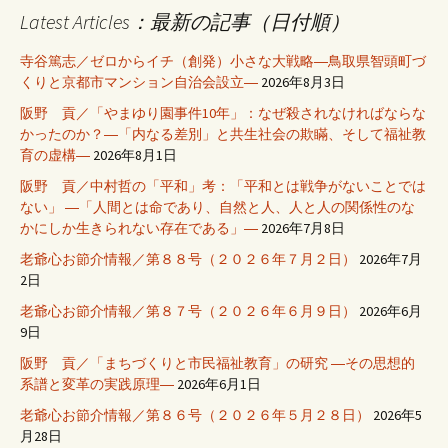
Latest Articles：最新の記事（日付順）
寺谷篤志／ゼロからイチ（創発）小さな大戦略―鳥取県智頭町づ
くりと京都市マンション自治会設立―
2026年8月3日
阪野 貢／「やまゆり園事件10年」：なぜ殺されなければならな
かったのか？―「内なる差別」と共生社会の欺瞞、そして福祉教
育の虚構―
2026年8月1日
阪野 貢／中村哲の「平和」考：「平和とは戦争がないことでは
ない」 ―「人間とは命であり、自然と人、人と人の関係性のな
かにしか生きられない存在である」―
2026年7月8日
老爺心お節介情報／第８８号（２０２６年７月２日）
2026年7月
2日
老爺心お節介情報／第８７号（２０２６年６月９日）
2026年6月
9日
阪野 貢／「まちづくりと市民福祉教育」の研究 ―その思想的
系譜と変革の実践原理―
2026年6月1日
老爺心お節介情報／第８６号（２０２６年５月２８日）
2026年5
月28日