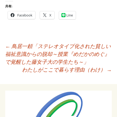
共有:
Facebook
X
Line
投
←
鳥居一頼「ステレオタイプ化された貧しい
稿
福祉意識からの脱却～授業『めだかのめぐ』
ナ
で覚醒した藤女子大の学生たち～」
ビ
わたしがここで暮らす理由（わけ）
→
ゲ
ー
シ
ョ
ン