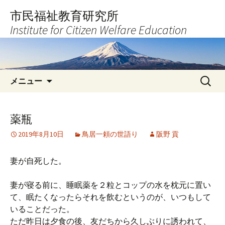
コ
市民福祉教育研究所
ン
Institute for Citizen Welfare Education
テ
ン
ツ
へ
検
ス
メニュー
索:
キ
ッ
プ
薬瓶
2019年8月10日
鳥居一頼の世語り
阪野 貢
妻が自死した。
妻が寝る前に、睡眠薬を２粒とコップの水を枕元に置い
て、眠たくなったらそれを飲むというのが、いつもして
いることだった。
ただ昨日は夕食の後、友だちから久しぶりに誘われて、