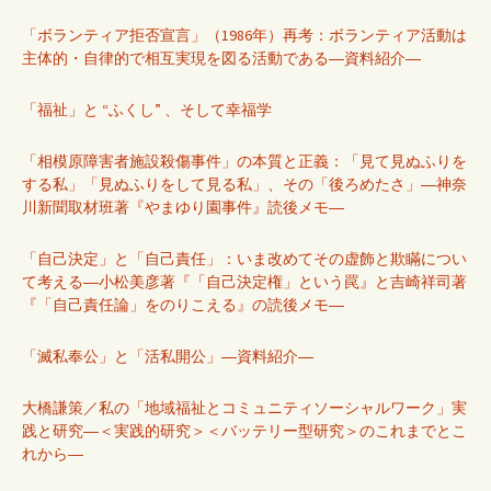
「ボランティア拒否宣言」（1986年）再考：ボランティア活動は
主体的・自律的で相互実現を図る活動である―資料紹介―
「福祉」と “ふくし” 、そして幸福学
「相模原障害者施設殺傷事件」の本質と正義：「見て見ぬふりを
する私」「見ぬふりをして見る私」、その「後ろめたさ」―神奈
川新聞取材班著『やまゆり園事件』読後メモ―
「自己決定」と「自己責任」：いま改めてその虚飾と欺瞞につい
て考える―小松美彦著『「自己決定権」という罠』と吉崎祥司著
『「自己責任論」をのりこえる』の読後メモ―
「滅私奉公」と「活私開公」―資料紹介―
大橋謙策／私の「地域福祉とコミュニティソーシャルワーク」実
践と研究―＜実践的研究＞＜バッテリー型研究＞のこれまでとこ
れから―