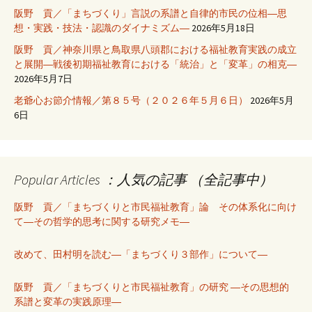
阪野 貢／「まちづくり」言説の系譜と自律的市民の位相―思
想・実践・技法・認識のダイナミズム―
2026年5月18日
阪野 貢／神奈川県と鳥取県八頭郡における福祉教育実践の成立
と展開―戦後初期福祉教育における「統治」と「変革」の相克―
2026年5月7日
老爺心お節介情報／第８５号（２０２６年５月６日）
2026年5月
6日
Popular Articles ：人気の記事 （全記事中）
阪野 貢／「まちづくりと市民福祉教育」論 その体系化に向け
て―その哲学的思考に関する研究メモ―
改めて、田村明を読む―「まちづくり３部作」について―
阪野 貢／「まちづくりと市民福祉教育」の研究 ―その思想的
系譜と変革の実践原理―